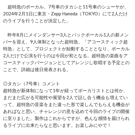
超特急のボーカル、7号車のタカシと11号車のシューヤが、
2024年2月1日に東京・Zepp Haneda（TOKYO）にて2人だけ
のライブを行うことが決定した。
昨年8月にメインダンサー3人とバックボーカル1人の新メン
バーを迎え、9人体制となった超特急。「アコースティック超
特急」として、プロジェクトが始動することとなり、ボーカル
2人だけで公演を行うのは今回が初となる。超特急の楽曲をア
コースティックバージョンとしてアレンジし歌唱する予定との
ことで、詳細は後日発表される。
◎タカシ（7号車）コメント
超特急が新体制になって1年が経ってボーカリストとは何か、
まだまだ広がる可能性や展望を2人で話し合う機会も増えてい
って、超特急の音楽をまた違った形で楽しんでもらえる機会が
あればなと思い、チャレンジの意を込めて今回のライブの開催
に至りました。製作はこれからですが、色んな感情を届けられ
るライブに出来たらなと思います。お楽しみにやで！