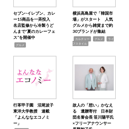
セブン‐イレブン、カレ
横浜高島屋で「韓国市
ー15商品を一斉投入
場」がスタート 人気
名店監修から冷製うど
グルメから雑貨まで約
んまで“夏のカレーフェ
30ブランドが集結
ス”を開催中
,
,
,
カルチャー
グルメ
ライ
フスタイル
,
グルメ
行革甲子園 沼尾波子
故人の「想い」かなえ
東洋大学教授 連載
る 遺贈寄付 日本財
「よんななエコノミ
団名誉会長 笹川陽平氏
ー」
×フリーアナウンサー