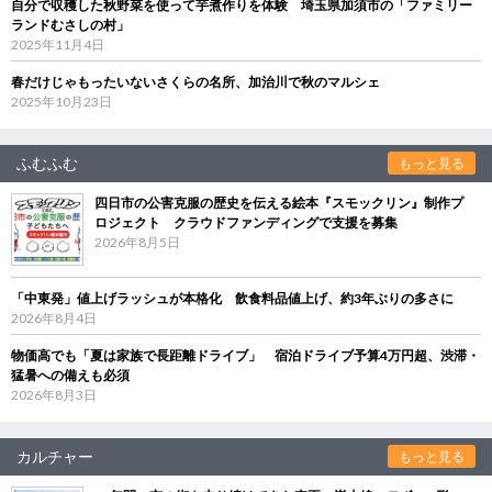
自分で収穫した秋野菜を使って芋煮作りを体験 埼玉県加須市の「ファミリー
ランドむさしの村」
2025年11月4日
春だけじゃもったいないさくらの名所、加治川で秋のマルシェ
2025年10月23日
ふむふむ
もっと見る
四日市の公害克服の歴史を伝える絵本『スモックリン』制作プ
ロジェクト クラウドファンディングで支援を募集
2026年8月5日
「中東発」値上げラッシュが本格化 飲食料品値上げ、約3年ぶりの多さに
2026年8月4日
物価高でも「夏は家族で長距離ドライブ」 宿泊ドライブ予算4万円超、渋滞・
猛暑への備えも必須
2026年8月3日
カルチャー
もっと見る