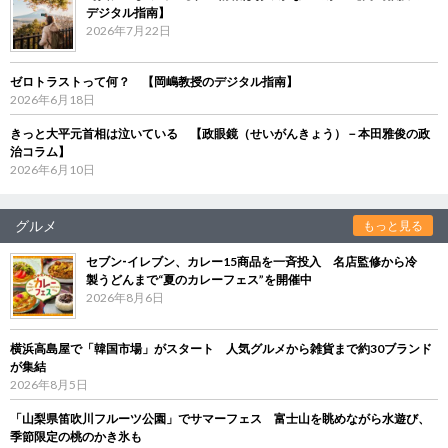
デジタル指南】
2026年7月22日
ゼロトラストって何？ 【岡嶋教授のデジタル指南】
2026年6月18日
きっと大平元首相は泣いている 【政眼鏡（せいがんきょう）－本田雅俊の政
治コラム】
2026年6月10日
グルメ
もっと見る
セブン‐イレブン、カレー15商品を一斉投入 名店監修から冷
製うどんまで“夏のカレーフェス”を開催中
2026年8月6日
横浜高島屋で「韓国市場」がスタート 人気グルメから雑貨まで約30ブランド
が集結
2026年8月5日
「山梨県笛吹川フルーツ公園」でサマーフェス 富士山を眺めながら水遊び、
季節限定の桃のかき氷も