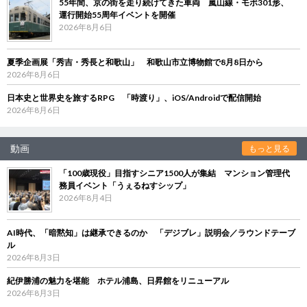
55年間、京の街を走り続けてきた車両 嵐山線・モボ301形、
運行開始55周年イベントを開催
2026年8月6日
夏季企画展「秀吉・秀長と和歌山」 和歌山市立博物館で8月8日から
2026年8月6日
日本史と世界史を旅するRPG 「時渡り」、iOS/Androidで配信開始
2026年8月6日
動画
もっと見る
「100歳現役」目指すシニア1500人が集結 マンション管理代
務員イベント「うぇるねすシップ」
2026年8月4日
AI時代、「暗黙知」は継承できるのか 「デジブレ」説明会／ラウンドテーブ
ル
2026年8月3日
紀伊勝浦の魅力を堪能 ホテル浦島、日昇館をリニューアル
2026年8月3日