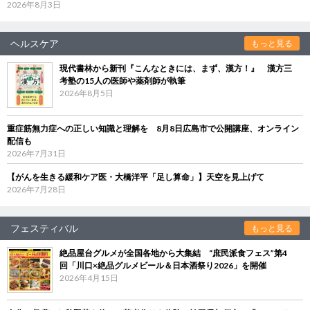
2026年8月3日
ヘルスケア
もっと見る
現代書林から新刊『こんなときには、まず、漢方！』 漢方三
考塾の15人の医師や薬剤師が執筆
2026年8月5日
重症筋無力症への正しい知識と理解を 8月8日広島市で公開講座、オンライン
配信も
2026年7月31日
【がんを生きる緩和ケア医・大橋洋平「足し算命」】天空を見上げて
2026年7月28日
フェスティバル
もっと見る
絶品屋台グルメが全国各地から大集結 “庶民派食フェス”第4
回「川口×絶品グルメビール＆日本酒祭り2026」を開催
2026年4月15日