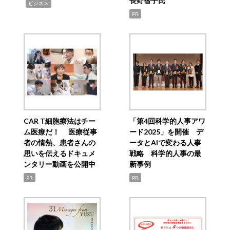
長野智子氏
,
ビジネス
PR
CAR T細胞療法はチー
「第4回科学的人事アワ
ム医療だ！ 医療従事
ード2025」を開催 デ
者の情熱、患者さんの
ータとAIで変わる人事
思いを伝えるドキュメ
戦略 科学的人事の最
ンタリー動画を公開中
新事例
PR
PR