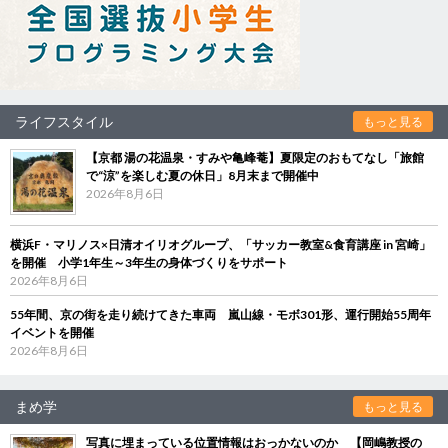
ライフスタイル
もっと見る
【京都 湯の花温泉・すみや亀峰菴】夏限定のおもてなし「旅館
で“涼”を楽しむ夏の休日」8月末まで開催中
2026年8月6日
横浜F・マリノス×日清オイリオグループ、「サッカー教室&食育講座 in 宮崎」
を開催 小学1年生～3年生の身体づくりをサポート
2026年8月6日
55年間、京の街を走り続けてきた車両 嵐山線・モボ301形、運行開始55周年
イベントを開催
2026年8月6日
まめ学
もっと見る
写真に埋まっている位置情報はおっかないのか 【岡嶋教授の