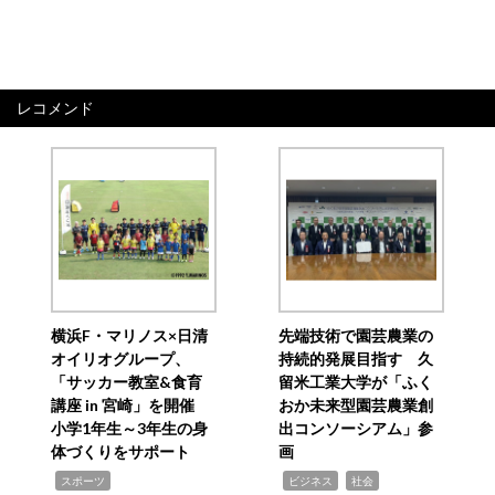
レコメンド
横浜F・マリノス×日清
先端技術で園芸農業の
オイリオグループ、
持続的発展目指す 久
「サッカー教室&食育
留米工業大学が「ふく
講座 in 宮崎」を開催
おか未来型園芸農業創
小学1年生～3年生の身
出コンソーシアム」参
体づくりをサポート
画
,
,
,
スポーツ
ビジネス
社会