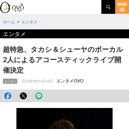
検
索
コ
ン
テ
ホーム
>
エンタメ
ン
エンタメ
ツ
へ
移
超特急、タカシ＆シューヤのボーカル
動
2人によるアコースティックライブ開
催決定
エンタメOVO
2023年11月13日
エンタメ