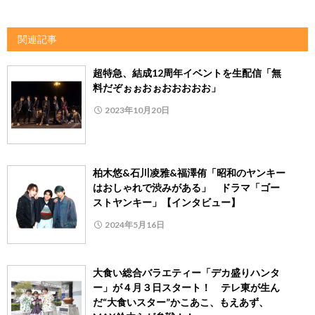
関連記事
超特急、結成12周年イベントを生配信「無
料だぞぉぉおぉおおおおお」
2023年10月20日
柏木悠&石川凌雅&福澤侑「昭和のヤンキー
はおしゃれで渋みがある」 ドラマ「ゴー
ストヤンキー」【インタビュー】
2024年5月16日
大食い総合バラエティー「デカ盛りハンタ
ー」が４月３日スタート！ テレ東が生ん
だ“大食いスター”かこあこ、もえあず、