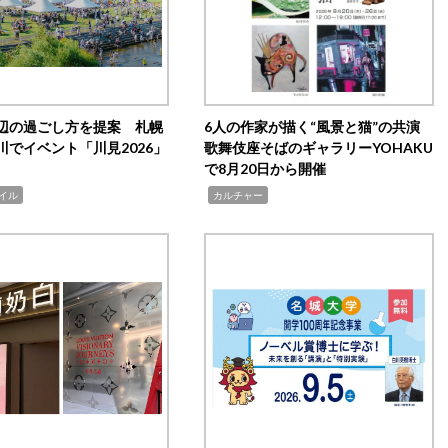
辺の過ごし方を提案 札幌
6人の作家が描く“風景と猫”の共演
川でイベント「川見2026」
歌舞伎座そばのギャラリーYOHAKU
で8月20日から開催
,
イル
カルチャー