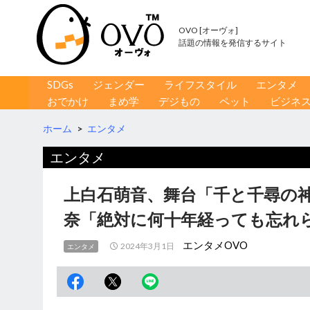
OVO [オーヴォ]
話題の情報を発信するサイト
コンテンツへ移動
検
SDGs
ジェンダー
ライフスタイル
エンタメ
索
おでかけ
まめ学
デジもの
ペット
ビジネ
ホーム
>
エンタメ
エンタメ
上白石萌音、舞台「千と千尋の神
奈「絶対に何十年経っても忘れ
エンタメOVO
2024年3月1日
エンタメ