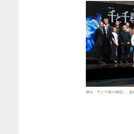
舞台「千と千尋の神隠し」製