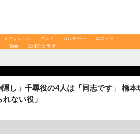
ファッション
グルメ
カルチャー
スポーツ
ス
動画
はばたけラボ
隠し」千尋役の4人は「同志です」 橋本
られない役」