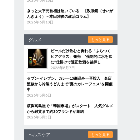
2026年6月18日
きっと大平元首相は泣いている 【政眼鏡（せいが
んきょう）－本田雅俊の政治コラム】
2026年6月10日
グルメ
もっと見る
ビールだけ飲むと倒れる「ふらつく
ビアグラス」発売 “強制的に水を飲
む”仕掛けで適正飲酒を後押し
2026年8月7日
セブン‐イレブン、カレー15商品を一斉投入 名店
監修から冷製うどんまで“夏のカレーフェス”を開催
中
2026年8月6日
横浜高島屋で「韓国市場」がスタート 人気グルメ
から雑貨まで約30ブランドが集結
2026年8月5日
ヘルスケア
もっと見る