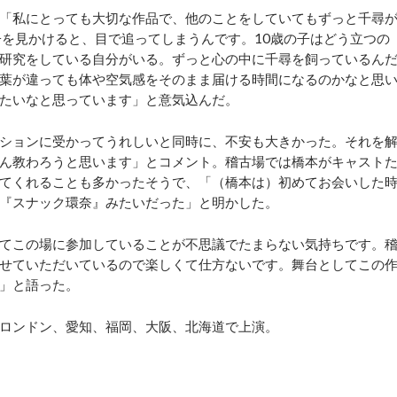
「私にとっても大切な作品で、他のことをしていてもずっと千尋
子を見かけると、目で追ってしまうんです。10歳の子はどう立つの
研究をしている自分がいる。ずっと心の中に千尋を飼っているん
葉が違っても体や空気感をそのまま届ける時間になるのかなと思
たいなと思っています」と意気込んだ。
ションに受かってうれしいと同時に、不安も大きかった。それを
ん教わろうと思います」とコメント。稽古場では橋本がキャスト
てくれることも多かったそうで、「（橋本は）初めてお会いした
『スナック環奈』みたいだった」と明かした。
てこの場に参加していることが不思議でたまらない気持ちです。
せていただいているので楽しくて仕方ないです。舞台としてこの
」と語った。
、ロンドン、愛知、福岡、大阪、北海道で上演。