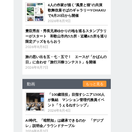
6人の作家が描く“風景と猫”の共演
歌舞伎座そばのギャラリーYOHAKU
で8月20日から開催
2026年8月9日
豊臣秀吉・秀長兄弟ゆかりの地を巡るスタンプラリ
ーがスタート 和歌山市内5カ所・近畿6カ所を巡り
限定グッズをもらおう
2026年8月8日
旅の思い出を五・七・五で！ エースが「かばんの
日」に合わせ「旅行川柳コンテスト」を開催
2026年8月7日
動画
もっと見る
「100歳現役」目指すシニア1500人
が集結 マンション管理代務員イベ
ント「うぇるねすシップ」
2026年8月4日
AI時代、「暗黙知」は継承できるのか 「デジブ
レ」説明会／ラウンドテーブル
2026年8月3日