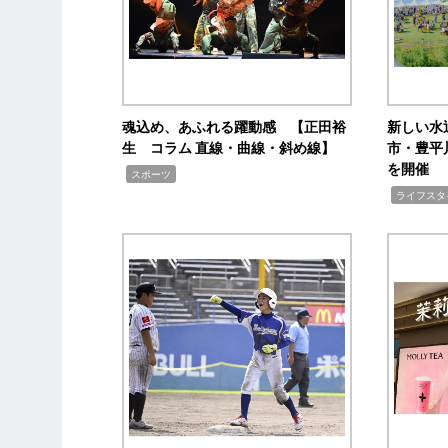
魂込め、あふれる躍動感 【正田裕
新しい水
生 コラム 直線・曲線・斜め線】
市・豊平
を開催
,
スポーツ
,
ライフスタ