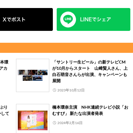
本環
「サントリー生ビール」の新テレビCM
アカ
が10月からスタート 山﨑賢人さん、上
白石萌音さんらが出演、キャンペーンも
展開
2023年10月12日
ぶり
橋本環奈主演 NHK連続テレビ小説「お
かして
むすび」 新たな出演者発表
2024年2月16日