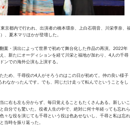
、東京都内で行われ、出演者の橋本環奈、上白石萌音、川栄李奈、
C）、夏木マリほかが登壇した。
案・演出によって世界で初めて舞台化した作品の再演。2022年
え、新たにオーディションを経て川栄と福地が加わり、4人の千尋
ドンでの海外公演も上演する。
たため、千尋役の4人がそろうのはこの日が初めて。仲の良い様子
ろわなかったんです。でも、同じだけ走って転んでということをし
当に右も左も分からず、毎日覚えることもたくさんある。新しい
と自分でも驚いた。役者人生の中で、絶対に何十年経っても忘れ
色々な役を演じても千尋という役は色あせないし、千尋と私は忘
と当時を振り返った。