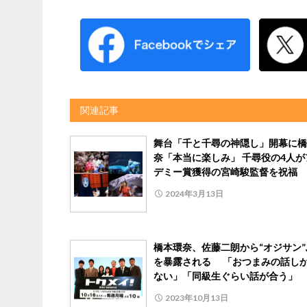
関連記事
舞台「千と千尋の神隠し」開幕に橋
奈「本当に楽しみ」 千尋役の4人が
デミー賞獲得の宮崎駿監督を祝福
2024年3月13日
橋本環奈、佐藤二朗から“オジサン”
を暴露される 「おつまみの話し
ない」「同級生ぐらい話が合う」
2023年10月13日