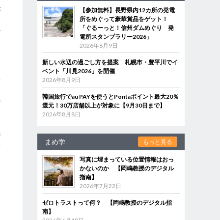
が
【参加無料】長野県内12カ所の発電
所をめぐって豪華賞品をゲット！
「ぐるーっと！信州ダムめぐり 発
だ
電所スタンプラリー2026」
い
2026年8月9日
新しい水辺の過ごし方を提案 札幌市・豊平川でイ
ベント「川見2026」を開催
解
2026年8月9日
た
韓国旅行でau PAYを使うとPontaポイント最大20％
時
還元！30万店舗以上が対象に【9月30日まで】
2026年8月8日
稽
まめ学
もっと見る
作
写真に埋まっている位置情報はおっ
かないのか 【岡嶋教授のデジタル
指南】
2026年7月22日
ゼロトラストって何？ 【岡嶋教授のデジタル指
南】