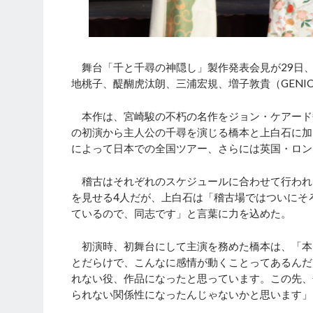
舞台「千と千尋の神隠し」製作発表会見が29日
地桃子、醍醐虎汰朗、三浦宏規、増子敦貴（GENI
本作は、宮崎駿の不朽の名作をジョン・ケアード翻
の初演から主人公の千尋を演じる橋本と上白石に加
によって日本での全国ツアー、さらには英国・ロン
稽古はそれぞれのスケジュールに合わせて行われ
を見せる4人だが、上白石は「稽古場ではついにそ
ているので、同志です」と言葉に力を込めた。
初演時、初舞台にして主演を務めた橋本は、「本
とだらけで、こんなに感情が動くことってあるんだ
れない役、作品になったと思っています。この先、
られない関係性になったんじゃないかと思います」