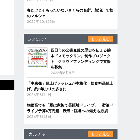
春だけじゃもったいないさくらの名所、加治川で秋
のマルシェ
2025年10月23日
ふむふむ
もっと見る
四日市の公害克服の歴史を伝える絵
本『スモックリン』制作プロジェク
ト クラウドファンディングで支援
を募集
2026年8月5日
「中東発」値上げラッシュが本格化 飲食料品値上
げ、約3年ぶりの多さに
2026年8月4日
物価高でも「夏は家族で長距離ドライブ」 宿泊ド
ライブ予算4万円超、渋滞・猛暑への備えも必須
2026年8月3日
カルチャー
もっと見る