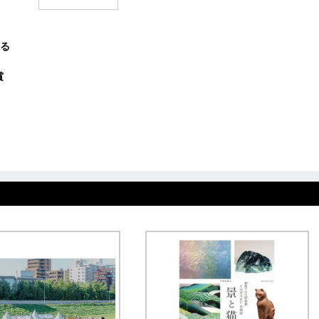
る
賞
賞