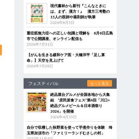
現代書林から新刊『こんなときに
は、まず、漢方！』 漢方三考塾の
15人の医師や薬剤師が執筆
2026年8月5日
重症筋無力症への正しい知識と理解を 8月8日広島
市で公開講座、オンライン配信も
2026年7月31日
【がんを生きる緩和ケア医・大橋洋平「足し算
命」】天空を見上げて
2026年7月28日
フェスティバル
もっと見る
絶品屋台グルメが全国各地から大集
結 “庶民派食フェス”第4回「川口×
絶品グルメビール＆日本酒祭り
2026」を開催
2026年4月15日
自分で収穫した秋野菜を使って芋煮作りを体験 埼
玉県加須市の「ファミリーランドむさしの村」
2025年11月4日