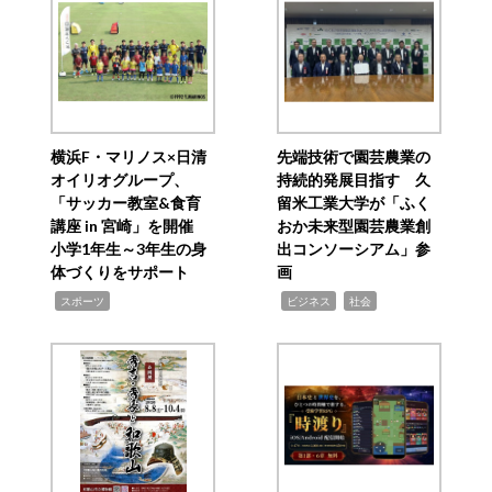
横浜F・マリノス×日清
先端技術で園芸農業の
オイリオグループ、
持続的発展目指す 久
「サッカー教室&食育
留米工業大学が「ふく
講座 in 宮崎」を開催
おか未来型園芸農業創
小学1年生～3年生の身
出コンソーシアム」参
体づくりをサポート
画
,
,
,
スポーツ
ビジネス
社会