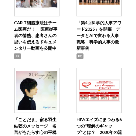
CAR T細胞療法はチー
「第4回科学的人事アワ
ム医療だ！ 医療従事
ード2025」を開催 デ
者の情熱、患者さんの
ータとAIで変わる人事
思いを伝えるドキュメ
戦略 科学的人事の最
ンタリー動画を公開中
新事例
PR
PR
「ことだま」宿る羽生
HIV/エイズにまつわる6
結弦のメッセージ 名
つの“理解のギャッ
言がもたらす心の平穏
プ”とは？ 2030年の流