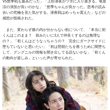
VS悠季戦も最高だった」「上杉潜夜がツボに入り過ぎる。竜星
涼の演技が良いのかな」「悠季ちゃんが良かった。思考の読み
合いの究極を見た気がする。潜夜戦はめっちゃ震えた」などの
感想が投稿された。
また、変わらず腹の内が分からない初について、「本当に初
くんはこのまま？ 前みたいに3人で仲良くするのは無理な
の？」「初くんはどうなっちゃうの？ 完全にダークサイドに
堕ちていないと思いたい」「初は照朝たちを救うために闇堕ち
して、グングニルの情報を聞き出してる説ないかな」「初くん
の動向が楽しみ」といった声が寄せられた。