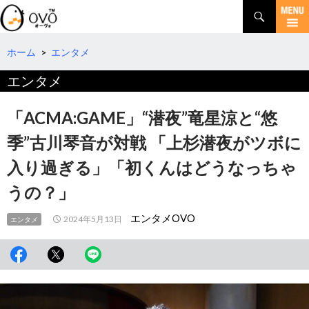
検
索
コ
ン
テ
ホーム
>
エンタメ
ン
エンタメ
ツ
へ
移
「ACMA:GAME」“潜夜”竜星涼と“悠
動
季”古川琴音が対戦 「上杉潜夜がツボに
入り過ぎる」「初くんはどうなっちゃ
うの？」
エンタメOVO
2024年5月13日
エンタメ