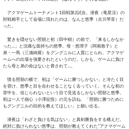
アクマゲームトーナメント1回戦第2試合。潜夜（竜星涼）の
対戦相手として会場に現れたのは、なんと悠季（古川琴音）だ
った。
驚きを隠せない照朝と初（田中樹）の前で、「来るしかなか
った…」と沈痛な面持ちの悠季。母・悠理子（阿南敦子）と
弟・一馬（三浦綺羅）をグングニルに人質にとられ、アクマゲ
ームへの出場を強要されたというのだ。しかも、ゲームに負け
たら母と弟の命はないと脅されて…。
憤る照朝の横で、初は「ゲームに勝つしかない」と冷たく目
を背け、悠季と目を合わせることなく去っていく。そんな初の
背中を、信じられないという目で見送るしかない照朝と悠季。
初は一人で崩心（小澤征悦）の元を訪ね、「照朝に勝つために
もグングニルの目的を教えてほしい」と願い出る。
潜夜は「わざと負ける気はない」と真剣勝負をする構えだ。
絶対に負けられない悠季は、照朝が教えてくれた“アクマゲーム