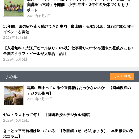
育講座 in 宮崎」を開催 小学1年生～3年生の身体づくりをサ
ポート
2026年8月6日
55年間、京の街を走り続けてきた車両 嵐山線・モボ301形、運行開始55周年
イベントを開催
2026年8月6日
【入場無料！大江戸ビール祭り2026秋】仕事帰りの一杯や週末の昼飲みにも！
全国のクラフトビールが大集合｜品川
2026年8月6日
まめ学
もっと見る
写真に埋まっている位置情報はおっかないのか 【岡嶋教授の
デジタル指南】
2026年7月22日
ゼロトラストって何？ 【岡嶋教授のデジタル指南】
2026年6月18日
きっと大平元首相は泣いている 【政眼鏡（せいがんきょう）－本田雅俊の政
治コラム】