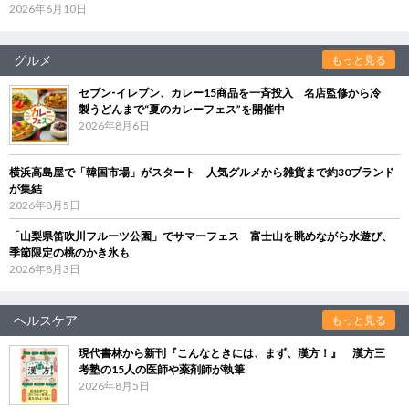
2026年6月10日
グルメ
もっと見る
セブン‐イレブン、カレー15商品を一斉投入 名店監修から冷
製うどんまで“夏のカレーフェス”を開催中
2026年8月6日
横浜高島屋で「韓国市場」がスタート 人気グルメから雑貨まで約30ブランド
が集結
2026年8月5日
「山梨県笛吹川フルーツ公園」でサマーフェス 富士山を眺めながら水遊び、
季節限定の桃のかき氷も
2026年8月3日
ヘルスケア
もっと見る
現代書林から新刊『こんなときには、まず、漢方！』 漢方三
考塾の15人の医師や薬剤師が執筆
2026年8月5日