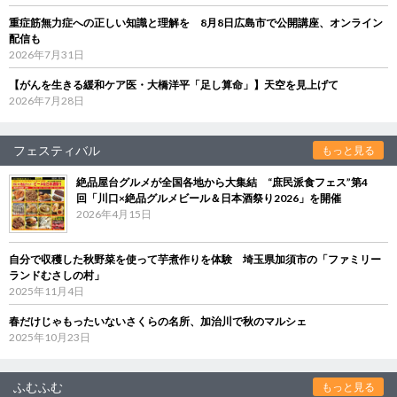
重症筋無力症への正しい知識と理解を 8月8日広島市で公開講座、オンライン
配信も
2026年7月31日
【がんを生きる緩和ケア医・大橋洋平「足し算命」】天空を見上げて
2026年7月28日
フェスティバル
もっと見る
絶品屋台グルメが全国各地から大集結 “庶民派食フェス”第4
回「川口×絶品グルメビール＆日本酒祭り2026」を開催
2026年4月15日
自分で収穫した秋野菜を使って芋煮作りを体験 埼玉県加須市の「ファミリー
ランドむさしの村」
2025年11月4日
春だけじゃもったいないさくらの名所、加治川で秋のマルシェ
2025年10月23日
ふむふむ
もっと見る