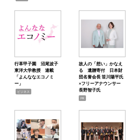
行革甲子園 沼尾波子
故人の「想い」かなえ
東洋大学教授 連載
る 遺贈寄付 日本財
「よんななエコノミ
団名誉会長 笹川陽平氏
ー」
×フリーアナウンサー
長野智子氏
,
ビジネス
PR