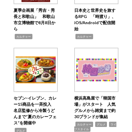
夏季企画展「秀吉・秀
日本史と世界史を旅す
長と和歌山」 和歌山
るRPG 「時渡り」、
市立博物館で8月8日か
iOS/Androidで配信開
ら
始
,
,
カルチャー
カルチャー
セブン‐イレブン、カレ
横浜高島屋で「韓国市
ー15商品を一斉投入
場」がスタート 人気
名店監修から冷製うど
グルメから雑貨まで約
んまで“夏のカレーフェ
30ブランドが集結
ス”を開催中
,
,
,
カルチャー
グルメ
ライ
フスタイル
,
グルメ