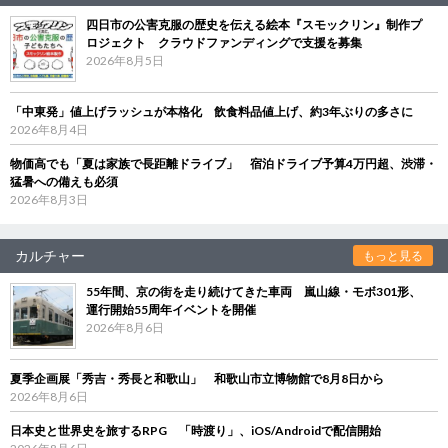
四日市の公害克服の歴史を伝える絵本『スモックリン』制作プ
ロジェクト クラウドファンディングで支援を募集
2026年8月5日
「中東発」値上げラッシュが本格化 飲食料品値上げ、約3年ぶりの多さに
2026年8月4日
物価高でも「夏は家族で長距離ドライブ」 宿泊ドライブ予算4万円超、渋滞・
猛暑への備えも必須
2026年8月3日
カルチャー
もっと見る
55年間、京の街を走り続けてきた車両 嵐山線・モボ301形、
運行開始55周年イベントを開催
2026年8月6日
夏季企画展「秀吉・秀長と和歌山」 和歌山市立博物館で8月8日から
2026年8月6日
日本史と世界史を旅するRPG 「時渡り」、iOS/Androidで配信開始