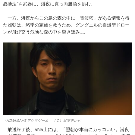
必勝法”を武器に、潜夜に真っ向勝負を挑む。
一方、潜夜からこの島の森の中に「電波塔」がある情報を得
た照朝は、悠季の家族を救うため、グングニルの自爆型ドロー
ンが飛び交う危険な森の中を突き進み…。
「ACMA:GAME アクマゲーム」（Ｃ）日本テレビ
放送終了後、SNS上には、「照朝が本当にカッコいい。潜夜