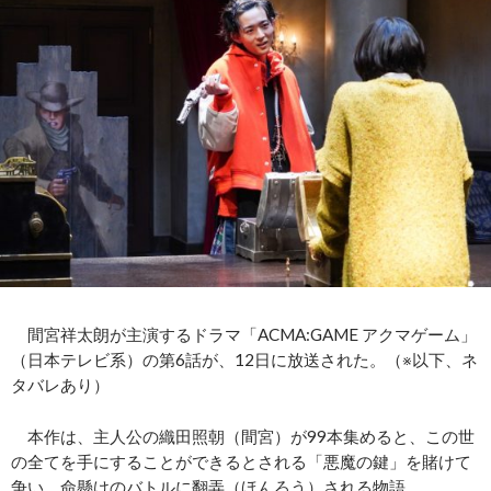
間宮祥太朗が主演するドラマ「ACMA:GAME アクマゲーム」
（日本テレビ系）の第6話が、12日に放送された。（※以下、ネ
タバレあり）
本作は、主人公の織田照朝（間宮）が99本集めると、この世
の全てを手にすることができるとされる「悪魔の鍵」を賭けて
争い、命懸けのバトルに翻弄（ほんろう）される物語。