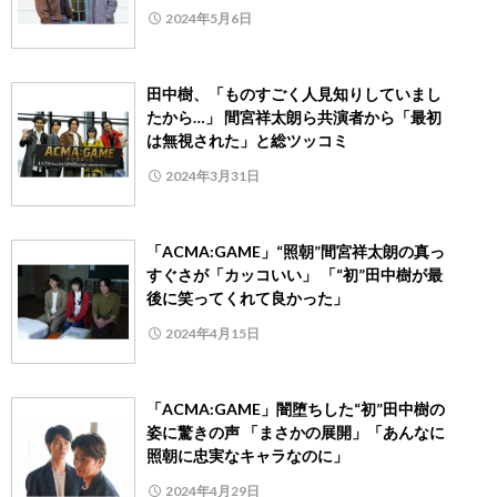
2024年5月6日
田中樹、「ものすごく人見知りしていまし
たから…」 間宮祥太朗ら共演者から「最初
は無視された」と総ツッコミ
2024年3月31日
「ACMA:GAME」“照朝”間宮祥太朗の真っ
すぐさが「カッコいい」 「“初”田中樹が最
後に笑ってくれて良かった」
2024年4月15日
「ACMA:GAME」闇堕ちした“初”田中樹の
姿に驚きの声 「まさかの展開」「あんなに
照朝に忠実なキャラなのに」
2024年4月29日