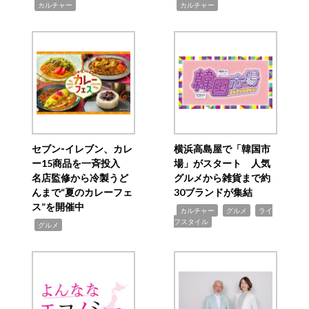
,
,
カルチャー
カルチャー
セブン‐イレブン、カレ
横浜高島屋で「韓国市
ー15商品を一斉投入
場」がスタート 人気
名店監修から冷製うど
グルメから雑貨まで約
んまで“夏のカレーフェ
30ブランドが集結
ス”を開催中
,
,
,
カルチャー
グルメ
ライ
フスタイル
,
グルメ