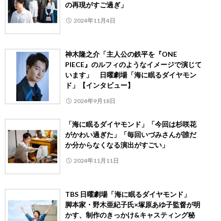
の再現がすご過ぎ」
2024年11月4日
神木隆之介「主人公の鉄平を『ONE
PIECE』のルフィのようなイメージで演じて
います」 日曜劇場「海に眠るダイヤモン
ド」【インタビュー】
2024年9月18日
「海に眠るダイヤモンド」「今回は杉咲花
がかわい過ぎた」「毎回いづみさんが誰だ
か分からなくなる演出がすごい」
2024年11月11日
TBS 日曜劇場「海に眠るダイヤモンド」
脚本家・野木亜紀子氏×塚原あゆ子監督が明
かす、制作のきっかけ&キャスティング秘