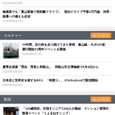
2026年8月4日
物価高でも「夏は家族で長距離ドライブ」 宿泊ドライブ予算4万円超、渋滞・
猛暑への備えも必須
2026年8月3日
カルチャー
もっと見る
55年間、京の街を走り続けてきた車両 嵐山線・モボ301形、
運行開始55周年イベントを開催
2026年8月6日
夏季企画展「秀吉・秀長と和歌山」 和歌山市立博物館で8月8日から
2026年8月6日
日本史と世界史を旅するRPG 「時渡り」、iOS/Androidで配信開始
2026年8月6日
動画
もっと見る
「100歳現役」目指すシニア1500人が集結 マンション管理代
務員イベント「うぇるねすシップ」