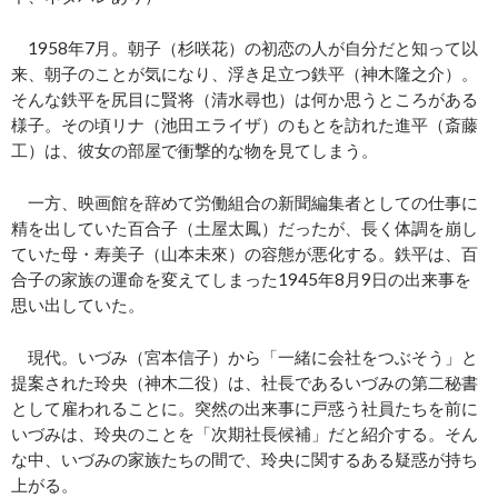
1958年7月。朝子（杉咲花）の初恋の人が自分だと知って以
来、朝子のことが気になり、浮き足立つ鉄平（
神木隆之介
）。
そんな鉄平を尻目に賢将（清水尋也）は何か思うところがある
様子。その頃リナ（池田エライザ）のもとを訪れた進平（斎藤
工）は、彼女の部屋で衝撃的な物を見てしまう。
一方、映画館を辞めて労働組合の新聞編集者としての仕事に
精を出していた百合子（土屋太鳳）だったが、長く体調を崩し
ていた母・寿美子（山本未來）の容態が悪化する。鉄平は、百
合子の家族の運命を変えてしまった1945年8月9日の出来事を
思い出していた。
現代。いづみ（宮本信子）から「一緒に会社をつぶそう」と
提案された玲央（神木二役）は、社長であるいづみの第二秘書
として雇われることに。突然の出来事に戸惑う社員たちを前に
いづみは、玲央のことを「次期社長候補」だと紹介する。そん
な中、いづみの家族たちの間で、玲央に関するある疑惑が持ち
上がる。