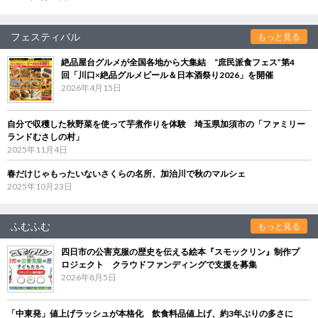
フェスティバル
もっと見る
絶品屋台グルメが全国各地から大集結 “庶民派食フェス”第4
回「川口×絶品グルメビール＆日本酒祭り2026」を開催
2026年4月15日
自分で収穫した秋野菜を使って芋煮作りを体験 埼玉県加須市の「ファミリー
ランドむさしの村」
2025年11月4日
春だけじゃもったいないさくらの名所、加治川で秋のマルシェ
2025年10月23日
ふむふむ
もっと見る
四日市の公害克服の歴史を伝える絵本『スモックリン』制作プ
ロジェクト クラウドファンディングで支援を募集
2026年8月5日
「中東発」値上げラッシュが本格化 飲食料品値上げ、約3年ぶりの多さに