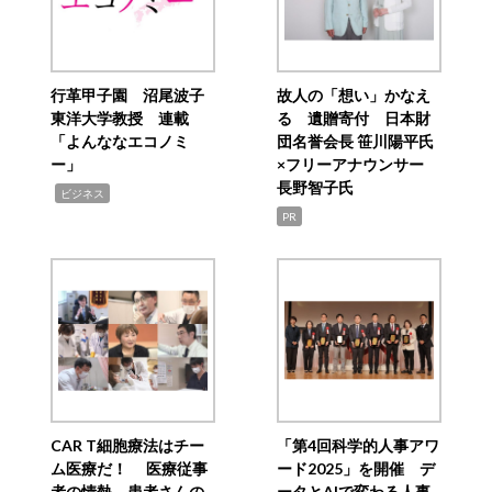
行革甲子園 沼尾波子
故人の「想い」かなえ
東洋大学教授 連載
る 遺贈寄付 日本財
「よんななエコノミ
団名誉会長 笹川陽平氏
ー」
×フリーアナウンサー
長野智子氏
,
ビジネス
PR
CAR T細胞療法はチー
「第4回科学的人事アワ
ム医療だ！ 医療従事
ード2025」を開催 デ
者の情熱、患者さんの
ータとAIで変わる人事