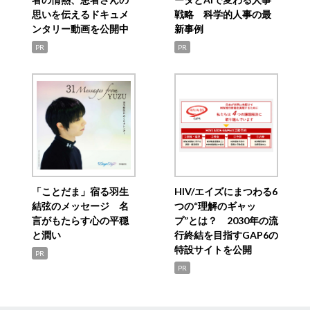
思いを伝えるドキュメ
戦略 科学的人事の最
ンタリー動画を公開中
新事例
PR
PR
「ことだま」宿る羽生
HIV/エイズにまつわる6
結弦のメッセージ 名
つの“理解のギャッ
言がもたらす心の平穏
プ”とは？ 2030年の流
と潤い
行終結を目指すGAP6の
特設サイトを公開
PR
PR