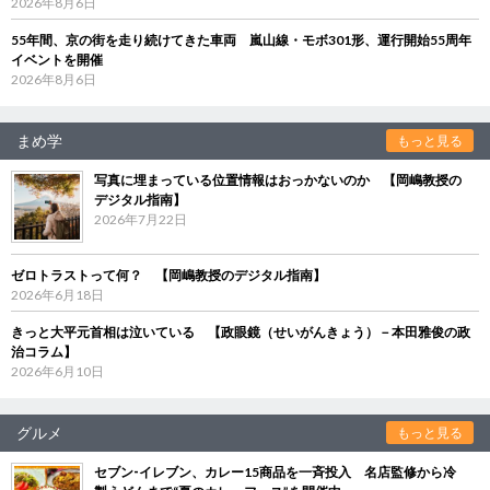
2026年8月6日
55年間、京の街を走り続けてきた車両 嵐山線・モボ301形、運行開始55周年
イベントを開催
2026年8月6日
まめ学
もっと見る
写真に埋まっている位置情報はおっかないのか 【岡嶋教授の
デジタル指南】
2026年7月22日
ゼロトラストって何？ 【岡嶋教授のデジタル指南】
2026年6月18日
きっと大平元首相は泣いている 【政眼鏡（せいがんきょう）－本田雅俊の政
治コラム】
2026年6月10日
グルメ
もっと見る
セブン‐イレブン、カレー15商品を一斉投入 名店監修から冷