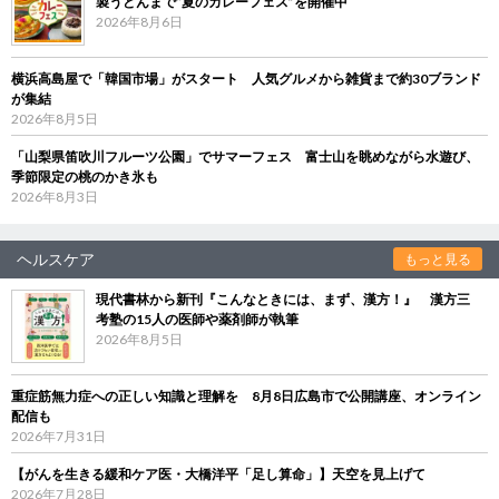
製うどんまで“夏のカレーフェス”を開催中
2026年8月6日
横浜高島屋で「韓国市場」がスタート 人気グルメから雑貨まで約30ブランド
が集結
2026年8月5日
「山梨県笛吹川フルーツ公園」でサマーフェス 富士山を眺めながら水遊び、
季節限定の桃のかき氷も
2026年8月3日
ヘルスケア
もっと見る
現代書林から新刊『こんなときには、まず、漢方！』 漢方三
考塾の15人の医師や薬剤師が執筆
2026年8月5日
重症筋無力症への正しい知識と理解を 8月8日広島市で公開講座、オンライン
配信も
2026年7月31日
【がんを生きる緩和ケア医・大橋洋平「足し算命」】天空を見上げて
2026年7月28日