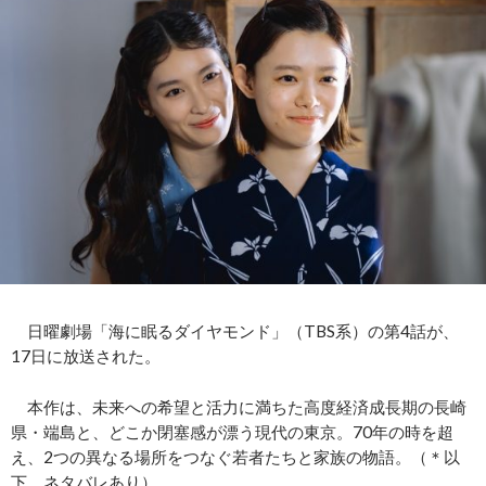
日曜劇場「海に眠るダイヤモンド」（TBS系）の第4話が、
17日に放送された。
本作は、未来への希望と活力に満ちた高度経済成長期の長崎
県・端島と、どこか閉塞感が漂う現代の東京。70年の時を超
え、2つの異なる場所をつなぐ若者たちと家族の物語。（＊以
下、ネタバレあり）