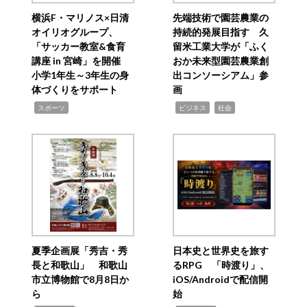
横浜F・マリノス×日清
先端技術で園芸農業の
オイリオグループ、
持続的発展目指す 久
「サッカー教室&食育
留米工業大学が「ふく
講座 in 宮崎」を開催
おか未来型園芸農業創
小学1年生～3年生の身
出コンソーシアム」参
体づくりをサポート
画
,
,
,
スポーツ
ビジネス
社会
夏季企画展「秀吉・秀
日本史と世界史を旅す
長と和歌山」 和歌山
るRPG 「時渡り」、
市立博物館で8月8日か
iOS/Androidで配信開
ら
始