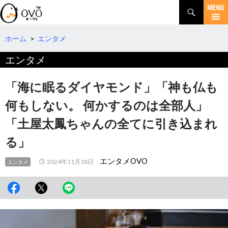
検
索
コ
ン
テ
ホーム
>
エンタメ
ン
エンタメ
ツ
へ
移
「海に眠るダイヤモンド」「神も仏も
動
何もしない。 何かするのは全部人」
「土屋太鳳ちゃんの全てに引き込まれ
る」
エンタメOVO
2024年11月18日
エンタメ