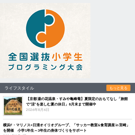
ライフスタイル
もっと見る
【京都 湯の花温泉・すみや亀峰菴】夏限定のおもてなし「旅館
で“涼”を楽しむ夏の休日」8月末まで開催中
2026年8月6日
横浜F・マリノス×日清オイリオグループ、「サッカー教室&食育講座 in 宮崎」
を開催 小学1年生～3年生の身体づくりをサポート