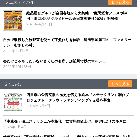
フェスティバル
もっと見る
絶品屋台グルメが全国各地から大集結 “庶民派食フェス”第4
回「川口×絶品グルメビール＆日本酒祭り2026」を開催
2026年4月15日
自分で収穫した秋野菜を使って芋煮作りを体験 埼玉県加須市の「ファミリー
ランドむさしの村」
2025年11月4日
春だけじゃもったいないさくらの名所、加治川で秋のマルシェ
2025年10月23日
ふむふむ
もっと見る
四日市の公害克服の歴史を伝える絵本『スモックリン』制作プ
ロジェクト クラウドファンディングで支援を募集
2026年8月5日
「中東発」値上げラッシュが本格化 飲食料品値上げ、約3年ぶりの多さに
2026年8月4日