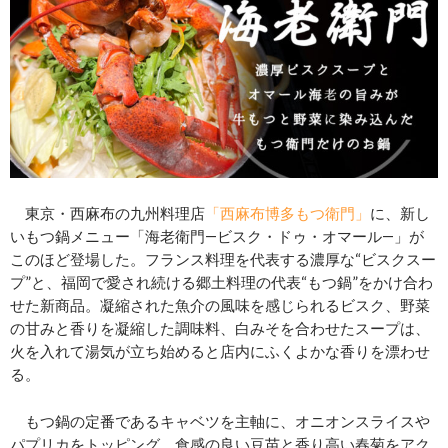
東京・西麻布の九州料理店
「西麻布博多もつ衛門」
に、新し
いもつ鍋メニュー「海老衛門―ビスク・ドゥ・オマール―」が
このほど登場した。フランス料理を代表する濃厚な“ビスクスー
プ”と、福岡で愛され続ける郷土料理の代表“もつ鍋”をかけ合わ
せた新商品。凝縮された魚介の風味を感じられるビスク、野菜
の甘みと香りを凝縮した調味料、白みそを合わせたスープは、
火を入れて湯気が立ち始めると店内にふくよかな香りを漂わせ
る。
もつ鍋の定番であるキャベツを主軸に、オニオンスライスや
パプリカをトッピング。食感の良い豆苗と香り高い春菊をアク