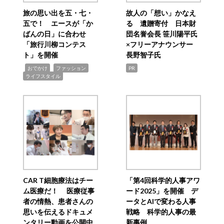
旅の思い出を五・七・
故人の「想い」かなえ
五で！ エースが「か
る 遺贈寄付 日本財
ばんの日」に合わせ
団名誉会長 笹川陽平氏
「旅行川柳コンテス
×フリーアナウンサー
ト」を開催
長野智子氏
,
,
,
おでかけ
ファッション
PR
ライフスタイル
CAR T細胞療法はチー
「第4回科学的人事アワ
ム医療だ！ 医療従事
ード2025」を開催 デ
者の情熱、患者さんの
ータとAIで変わる人事
思いを伝えるドキュメ
戦略 科学的人事の最
ンタリー動画を公開中
新事例