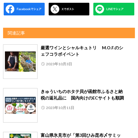
関連記事
厳選ワインとシャルキュトリ M.O.F.のシ
ェフコラボイベント
2023年10月3日
きゅういちのホタテ貝が函館市ふるさと納
税の返礼品に 国内向けのECサイトも順調
2023年10月11日
富山県氷見市が「第3回ひみ昆布〆サミッ