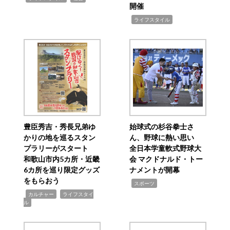
開催
,
ライフスタイル
豊臣秀吉・秀長兄弟ゆ
始球式の杉谷拳士さ
かりの地を巡るスタン
ん、野球に熱い思い
プラリーがスタート
全日本学童軟式野球大
和歌山市内5カ所・近畿
会 マクドナルド・トー
6カ所を巡り限定グッズ
ナメントが開幕
をもらおう
,
スポーツ
,
,
カルチャー
ライフスタイ
ル