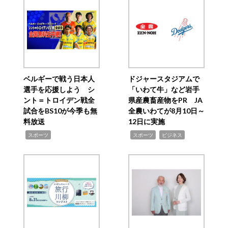
ベルギーで戦う日本人
ドジャースタジアムで
選手を応援しよう シ
「いわて牛」など岩手
ント＝トロイデン戦全
県産農畜産物をPR JA
試合をBS10が今季も無
全農いわてが8月10日～
料放送
12日に実施
,
,
,
スポーツ
スポーツ
ビジネス