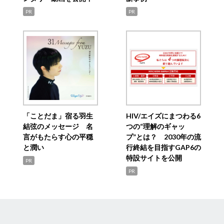
PR
PR
「ことだま」宿る羽生
HIV/エイズにまつわる6
結弦のメッセージ 名
つの“理解のギャッ
言がもたらす心の平穏
プ”とは？ 2030年の流
と潤い
行終結を目指すGAP6の
特設サイトを公開
PR
PR