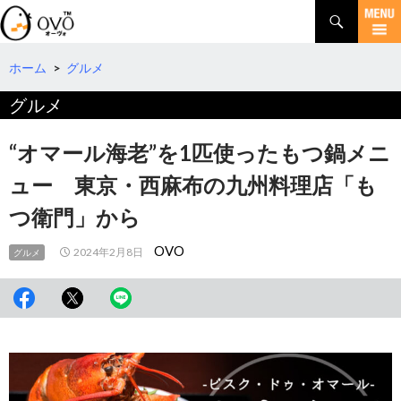
検
索
コ
ン
テ
ホーム
>
グルメ
ン
グルメ
ツ
へ
移
“オマール海老”を1匹使ったもつ鍋メニ
動
ュー 東京・西麻布の九州料理店「も
つ衛門」から
OVO
2024年2月8日
グルメ