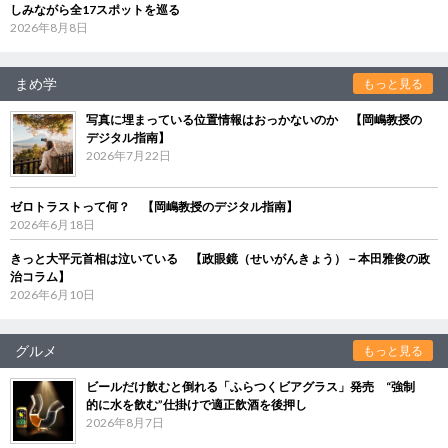
しみながら全17スポットを巡る
2026年8月8日
まめ学
もっと見る
写真に埋まっている位置情報はおっかないのか 【岡嶋教授の
デジタル指南】
2026年7月22日
ゼロトラストって何？ 【岡嶋教授のデジタル指南】
2026年6月18日
きっと大平元首相は泣いている 【政眼鏡（せいがんきょう）－本田雅俊の政
治コラム】
2026年6月10日
グルメ
もっと見る
ビールだけ飲むと倒れる「ふらつくビアグラス」発売 “強制
的に水を飲む”仕掛けで適正飲酒を後押し
2026年8月7日