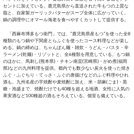
セントに加えている。鹿児島県から直送された牛もつの上質な
脂と、自家製ガーリックバターがスープ全体に広がっていく。
鍋の調理中にオマール海老を食べやすくカットして提供する。
「西麻布博多もつ衛門」では、“鹿児島県産もつ”を使った全8
種類のもつ鍋や下関産とらふぐを使ったコース料理などが楽し
める。鍋の締めは、ちゃんぽん麺・雑炊・うどん・パスタ・辛
ラーメン(乾麺)・リゾットと、全6種類を用意している。もつ鍋
のほかに、馬刺し(熊本県)・チキン南蛮(宮崎県)・がめ煮(福岡
県)などの九州料理を提供。都内でも数少ない炭火を使った焼き
ふぐ・ふぐちり・てっさ・ふぐの唐揚げなどのふぐ料理やひれ
酒も。九州名産の芋焼酎や麦焼酎に加え、米・胡麻(ごま)・黒
糖・泡盛まで、焼酎だけでも40種を超える地酒、女性に人気の
果実酒など100種超の酒もそろえている。個室も備えている。