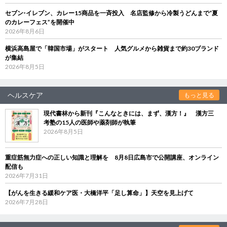
セブン‐イレブン、カレー15商品を一斉投入 名店監修から冷製うどんまで“夏
のカレーフェス”を開催中
2026年8月6日
横浜高島屋で「韓国市場」がスタート 人気グルメから雑貨まで約30ブランド
が集結
2026年8月5日
ヘルスケア
もっと見る
現代書林から新刊『こんなときには、まず、漢方！』 漢方三
考塾の15人の医師や薬剤師が執筆
2026年8月5日
重症筋無力症への正しい知識と理解を 8月8日広島市で公開講座、オンライン
配信も
2026年7月31日
【がんを生きる緩和ケア医・大橋洋平「足し算命」】天空を見上げて
2026年7月28日