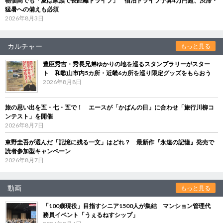
物価高でも「夏は家族で長距離ドライブ」 宿泊ドライブ予算4万円超、渋滞・
猛暑への備えも必須
2026年8月3日
カルチャー
もっと見る
豊臣秀吉・秀長兄弟ゆかりの地を巡るスタンプラリーがスター
ト 和歌山市内5カ所・近畿6カ所を巡り限定グッズをもらおう
2026年8月8日
旅の思い出を五・七・五で！ エースが「かばんの日」に合わせ「旅行川柳コ
ンテスト」を開催
2026年8月7日
東野圭吾が選んだ「記憶に残る一文」はどれ？ 最新作『永遠の記憶』発売で
読者参加型キャンペーン
2026年8月7日
動画
もっと見る
「100歳現役」目指すシニア1500人が集結 マンション管理代
務員イベント「うぇるねすシップ」