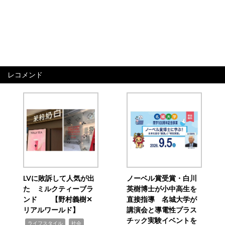
レコメンド
LVに敗訴して人気が出
ノーベル賞受賞・白川
た ミルクティーブラ
英樹博士が小中高生を
ンド 【野村義樹✕
直接指導 名城大学が
リアルワールド】
講演会と導電性プラス
チック実験イベントを
,
,
ライフスタイル
社会