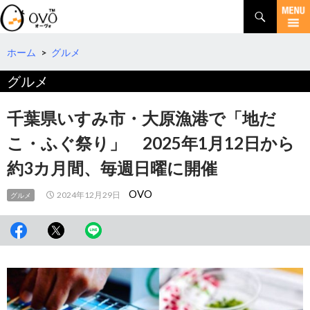
検
索
コ
ン
テ
ホーム
>
グルメ
ン
グルメ
ツ
へ
移
千葉県いすみ市・大原漁港で「地だ
動
こ・ふぐ祭り」 2025年1月12日から
約3カ月間、毎週日曜に開催
OVO
2024年12月29日
グルメ