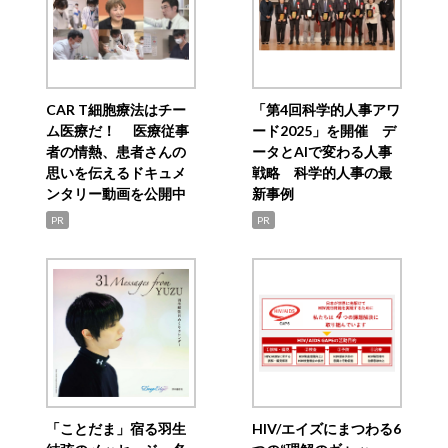
CAR T細胞療法はチー
「第4回科学的人事アワ
ム医療だ！ 医療従事
ード2025」を開催 デ
者の情熱、患者さんの
ータとAIで変わる人事
思いを伝えるドキュメ
戦略 科学的人事の最
ンタリー動画を公開中
新事例
PR
PR
「ことだま」宿る羽生
HIV/エイズにまつわる6