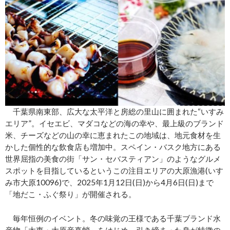
千葉県南東部、広大な太平洋と房総の里山に囲まれた“いすみ
エリア”。イセエビ、マダコなどの海の幸や、最上級のブランド
米、チーズなどの山の幸に恵まれたこの地域は、地元食材を生
かした個性的な飲食店も増加中。スペイン・バスク地方にある
世界屈指の美食の街「サン・セバスティアン」のようなグルメ
スポットを目指しているというこの注目エリアの大原漁港(いす
み市大原10096)で、2025年1月12日(日)から4月6日(日)まで
「地だこ・ふぐ祭り」が開催される。
毎年恒例のイベント。冬の味覚の王様である千葉ブランド水