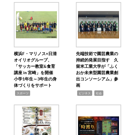
横浜F・マリノス×日清
先端技術で園芸農業の
オイリオグループ、
持続的発展目指す 久
「サッカー教室&食育
留米工業大学が「ふく
講座 in 宮崎」を開催
おか未来型園芸農業創
小学1年生～3年生の身
出コンソーシアム」参
体づくりをサポート
画
,
,
,
スポーツ
ビジネス
社会