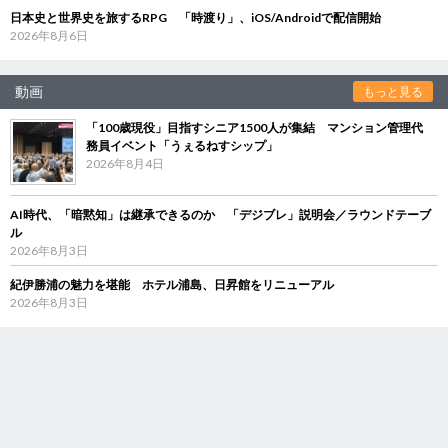
日本史と世界史を旅するRPG 「時渡り」、iOS/Androidで配信開始
2026年8月6日
動画
もっと見る
「100歳現役」目指すシニア1500人が集結 マンション管理代
務員イベント「うぇるねすシップ」
2026年8月4日
AI時代、「暗黙知」は継承できるのか 「デジブレ」説明会／ラウンドテーブ
ル
2026年8月3日
紀伊勝浦の魅力を堪能 ホテル浦島、日昇館をリニューアル
2026年8月3日