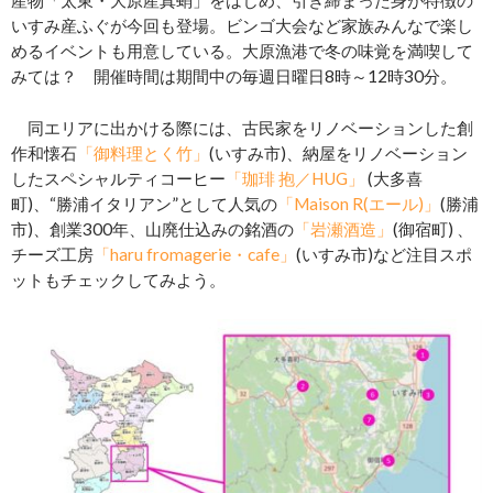
産物「太東・大原産真蛸」をはじめ、引き締まった身が特徴の
いすみ産ふぐが今回も登場。ビンゴ大会など家族みんなで楽し
めるイベントも用意している。大原漁港で冬の味覚を満喫して
みては？ 開催時間は期間中の毎週日曜日8時～12時30分。
同エリアに出かける際には、古民家をリノベーションした創
作和懐石
「御料理とく竹」
(いすみ市)、納屋をリノベーション
したスペシャルティコーヒー
「珈琲 抱／HUG」
(大多喜
町)、“勝浦イタリアン”として人気の
「Maison R(エール)」
(勝浦
市)、創業300年、山廃仕込みの銘酒の
「岩瀬酒造」
(御宿町) 、
チーズ工房
「haru fromagerie・cafe」
(いすみ市)など注目スポ
ットもチェックしてみよう。