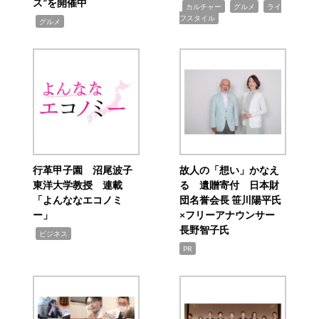
ス”を開催中
,
,
,
カルチャー
グルメ
ライ
フスタイル
,
グルメ
行革甲子園 沼尾波子
故人の「想い」かなえ
東洋大学教授 連載
る 遺贈寄付 日本財
「よんななエコノミ
団名誉会長 笹川陽平氏
ー」
×フリーアナウンサー
長野智子氏
,
ビジネス
PR