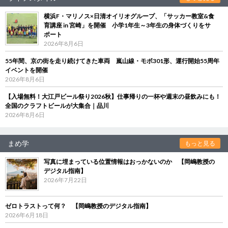
横浜F・マリノス×日清オイリオグループ、「サッカー教室&食
育講座 in 宮崎」を開催 小学1年生～3年生の身体づくりをサ
ポート
2026年8月6日
55年間、京の街を走り続けてきた車両 嵐山線・モボ301形、運行開始55周年
イベントを開催
2026年8月6日
【入場無料！大江戸ビール祭り2026秋】仕事帰りの一杯や週末の昼飲みにも！
全国のクラフトビールが大集合｜品川
2026年8月6日
まめ学
もっと見る
写真に埋まっている位置情報はおっかないのか 【岡嶋教授の
デジタル指南】
2026年7月22日
ゼロトラストって何？ 【岡嶋教授のデジタル指南】
2026年6月18日