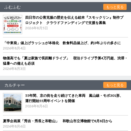
ふむふむ
もっと見る
四日市の公害克服の歴史を伝える絵本『スモックリン』制作プ
ロジェクト クラウドファンディングで支援を募集
2026年8月5日
「中東発」値上げラッシュが本格化 飲食料品値上げ、約3年ぶりの多さに
2026年8月4日
物価高でも「夏は家族で長距離ドライブ」 宿泊ドライブ予算4万円超、渋滞・
猛暑への備えも必須
2026年8月3日
カルチャー
もっと見る
55年間、京の街を走り続けてきた車両 嵐山線・モボ301形、
運行開始55周年イベントを開催
2026年8月6日
夏季企画展「秀吉・秀長と和歌山」 和歌山市立博物館で8月8日から
2026年8月6日