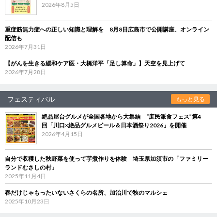
2026年8月5日
重症筋無力症への正しい知識と理解を 8月8日広島市で公開講座、オンライン
配信も
2026年7月31日
【がんを生きる緩和ケア医・大橋洋平「足し算命」】天空を見上げて
2026年7月28日
フェスティバル
もっと見る
絶品屋台グルメが全国各地から大集結 “庶民派食フェス”第4
回「川口×絶品グルメビール＆日本酒祭り2026」を開催
2026年4月15日
自分で収穫した秋野菜を使って芋煮作りを体験 埼玉県加須市の「ファミリー
ランドむさしの村」
2025年11月4日
春だけじゃもったいないさくらの名所、加治川で秋のマルシェ
2025年10月23日