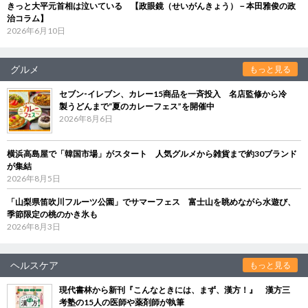
きっと大平元首相は泣いている 【政眼鏡（せいがんきょう）－本田雅俊の政
治コラム】
2026年6月10日
グルメ
もっと見る
セブン‐イレブン、カレー15商品を一斉投入 名店監修から冷
製うどんまで“夏のカレーフェス”を開催中
2026年8月6日
横浜高島屋で「韓国市場」がスタート 人気グルメから雑貨まで約30ブランド
が集結
2026年8月5日
「山梨県笛吹川フルーツ公園」でサマーフェス 富士山を眺めながら水遊び、
季節限定の桃のかき氷も
2026年8月3日
ヘルスケア
もっと見る
現代書林から新刊『こんなときには、まず、漢方！』 漢方三
考塾の15人の医師や薬剤師が執筆