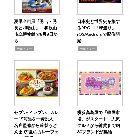
夏季企画展「秀吉・秀
日本史と世界史を旅す
長と和歌山」 和歌山
るRPG 「時渡り」、
市立博物館で8月8日か
iOS/Androidで配信開
ら
始
,
,
カルチャー
カルチャー
セブン‐イレブン、カレ
横浜高島屋で「韓国市
ー15商品を一斉投入
場」がスタート 人気
名店監修から冷製うど
グルメから雑貨まで約
んまで“夏のカレーフェ
30ブランドが集結