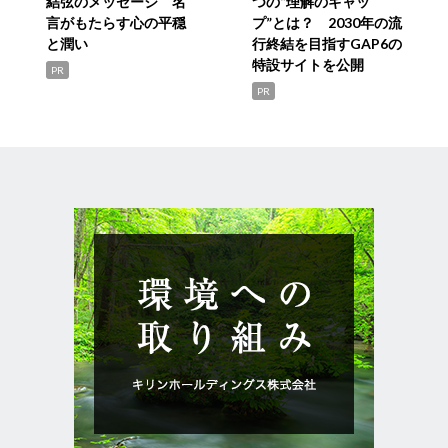
結弦のメッセージ 名
つの“理解のギャッ
言がもたらす心の平穏
プ”とは？ 2030年の流
と潤い
行終結を目指すGAP6の
特設サイトを公開
PR
PR