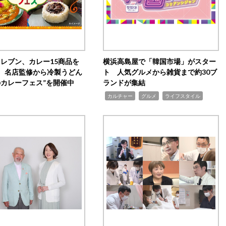
イレブン、カレー15商品を
横浜高島屋で「韓国市場」がスター
 名店監修から冷製うどん
ト 人気グルメから雑貨まで約30ブ
のカレーフェス”を開催中
ランドが集結
,
,
,
カルチャー
グルメ
ライフスタイル