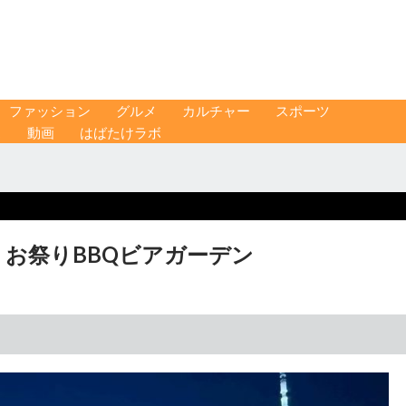
ファッション
グルメ
カルチャー
スポーツ
ス
動画
はばたけラボ
 お祭りBBQビアガーデン