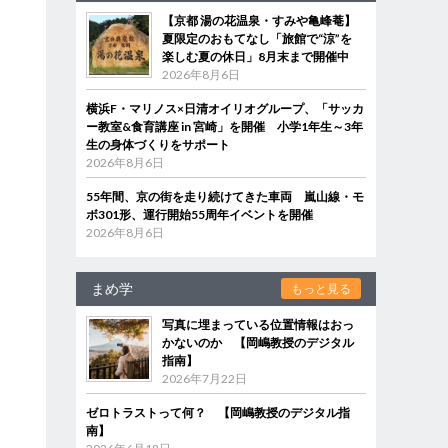
【京都 湯の花温泉・すみや亀峰菴】
夏限定のおもてなし「旅館で“涼”を
楽しむ夏の休日」8月末まで開催中
2026年8月6日
横浜F・マリノス×日清オイリオグループ、「サッカ
ー教室&食育講座 in 宮崎」を開催 小学1年生～3年
生の身体づくりをサポート
2026年8月6日
55年間、京の街を走り続けてきた車両 嵐山線・モ
ボ301形、運行開始55周年イベントを開催
2026年8月6日
まめ学
もっと見る
写真に埋まっている位置情報はおっ
かないのか 【岡嶋教授のデジタル
指南】
2026年7月22日
ゼロトラストって何？ 【岡嶋教授のデジタル指
南】