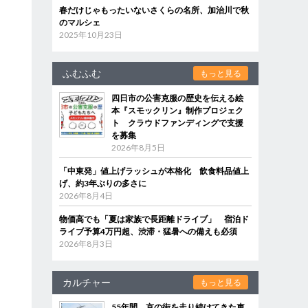
春だけじゃもったいないさくらの名所、加治川で秋
のマルシェ
2025年10月23日
ふむふむ
もっと見る
四日市の公害克服の歴史を伝える絵
本『スモックリン』制作プロジェク
ト クラウドファンディングで支援
を募集
2026年8月5日
「中東発」値上げラッシュが本格化 飲食料品値上
げ、約3年ぶりの多さに
2026年8月4日
物価高でも「夏は家族で長距離ドライブ」 宿泊ド
ライブ予算4万円超、渋滞・猛暑への備えも必須
2026年8月3日
カルチャー
もっと見る
55年間、京の街を走り続けてきた車