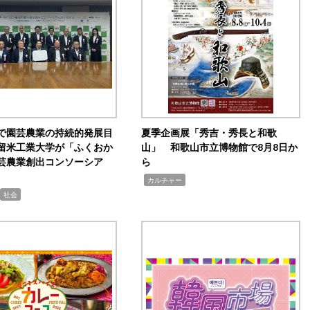
で園芸農業の持続的発展目
夏季企画展「秀吉・秀長と和歌
留米工業大学が「ふくおか
山」 和歌山市立博物館で8月8日か
芸農業創出コンソーシア
ら
,
カルチャー
社会