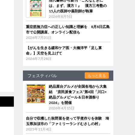
現代書林から新刊『こんなときに
は、まず、漢方！』 漢方三考塾の
15人の医師や薬剤師が執筆
2026年8月5日
重症筋無力症への正しい知識と理解を 8月8日広島
市で公開講座、オンライン配信も
2026年7月31日
【がんを生きる緩和ケア医・大橋洋平「足し算
命」】天空を見上げて
2026年7月28日
フェスティバル
もっと見る
絶品屋台グルメが全国各地から大集
結 “庶民派食フェス”第4回「川口×
絶品グルメビール＆日本酒祭り
2026」を開催
2026年4月15日
自分で収穫した秋野菜を使って芋煮作りを体験 埼
玉県加須市の「ファミリーランドむさしの村」
2025年11月4日