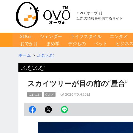
OVO [オーヴォ]
話題の情報を発信するサイト
コンテンツへ移動
検
SDGs
ジェンダー
ライフスタイル
エンタメ
索
おでかけ
まめ学
デジもの
ペット
ビジネ
ホーム
>
ふむふむ
ふむふむ
スカイツリーが目の前の“屋台”
2026年5月25日
ふむふむ
グルメ