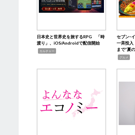
日本史と世界史を旅するRPG 「時
セブン‐
渡り」、iOS/Androidで配信開始
一斉投入
まで“夏
,
カルチャー
,
グルメ