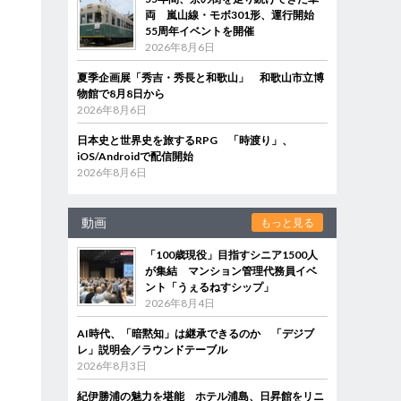
両 嵐山線・モボ301形、運行開始
55周年イベントを開催
2026年8月6日
夏季企画展「秀吉・秀長と和歌山」 和歌山市立博
物館で8月8日から
2026年8月6日
日本史と世界史を旅するRPG 「時渡り」、
iOS/Androidで配信開始
2026年8月6日
動画
もっと見る
「100歳現役」目指すシニア1500人
が集結 マンション管理代務員イベ
ント「うぇるねすシップ」
2026年8月4日
AI時代、「暗黙知」は継承できるのか 「デジブ
レ」説明会／ラウンドテーブル
2026年8月3日
紀伊勝浦の魅力を堪能 ホテル浦島、日昇館をリニ