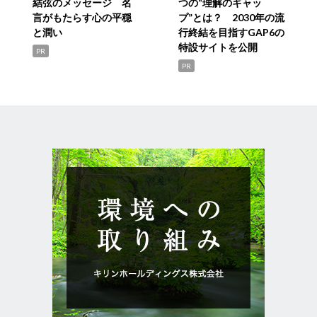
結弦のメッセージ 名
つの“理解のギャッ
言がもたらす心の平穏
プ”とは？ 2030年の流
と潤い
行終結を目指すGAP6の
特設サイトを公開
PR
PR