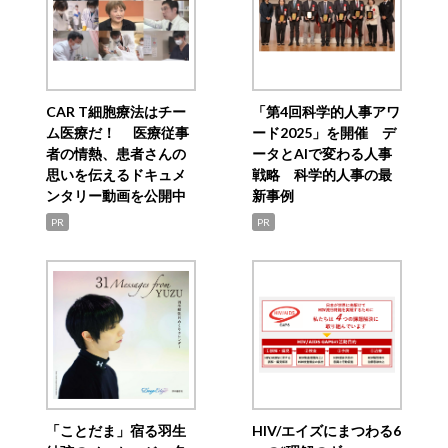
CAR T細胞療法はチー
「第4回科学的人事アワ
ム医療だ！ 医療従事
ード2025」を開催 デ
者の情熱、患者さんの
ータとAIで変わる人事
思いを伝えるドキュメ
戦略 科学的人事の最
ンタリー動画を公開中
新事例
PR
PR
「ことだま」宿る羽生
HIV/エイズにまつわる6