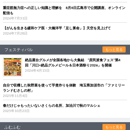
重症筋無力症への正しい知識と理解を 8月8日広島市で公開講座、オンライン
配信も
2026年7月31日
【がんを生きる緩和ケア医・大橋洋平「足し算命」】天空を見上げて
2026年7月28日
フェスティバル
もっと見る
絶品屋台グルメが全国各地から大集結 “庶民派食フェス”第4
回「川口×絶品グルメビール＆日本酒祭り2026」を開催
2026年4月15日
自分で収穫した秋野菜を使って芋煮作りを体験 埼玉県加須市の「ファミリー
ランドむさしの村」
2025年11月4日
春だけじゃもったいないさくらの名所、加治川で秋のマルシェ
2025年10月23日
ふむふむ
もっと見る