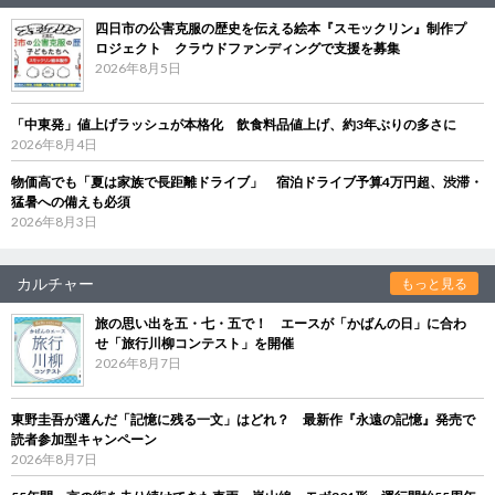
四日市の公害克服の歴史を伝える絵本『スモックリン』制作プ
ロジェクト クラウドファンディングで支援を募集
2026年8月5日
「中東発」値上げラッシュが本格化 飲食料品値上げ、約3年ぶりの多さに
2026年8月4日
物価高でも「夏は家族で長距離ドライブ」 宿泊ドライブ予算4万円超、渋滞・
猛暑への備えも必須
2026年8月3日
カルチャー
もっと見る
旅の思い出を五・七・五で！ エースが「かばんの日」に合わ
せ「旅行川柳コンテスト」を開催
2026年8月7日
東野圭吾が選んだ「記憶に残る一文」はどれ？ 最新作『永遠の記憶』発売で
読者参加型キャンペーン
2026年8月7日