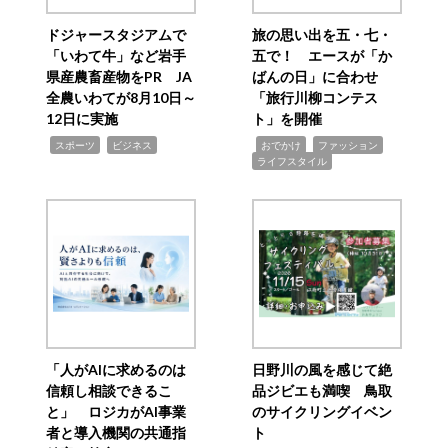
ドジャースタジアムで
旅の思い出を五・七・
「いわて牛」など岩手
五で！ エースが「か
県産農畜産物をPR JA
ばんの日」に合わせ
全農いわてが8月10日～
「旅行川柳コンテス
12日に実施
ト」を開催
,
,
,
,
,
スポーツ
ビジネス
おでかけ
ファッション
ライフスタイル
「人がAIに求めるのは
日野川の風を感じて絶
信頼し相談できるこ
品ジビエも満喫 鳥取
と」 ロジカがAI事業
のサイクリングイベン
者と導入機関の共通指
ト