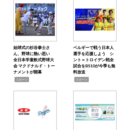
始球式の杉谷拳士さ
ベルギーで戦う日本人
ん、野球に熱い思い
選手を応援しよう シ
全日本学童軟式野球大
ント＝トロイデン戦全
会 マクドナルド・トー
試合をBS10が今季も無
ナメントが開幕
料放送
,
,
スポーツ
スポーツ