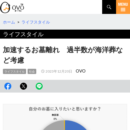
検
索
コ
ン
テ
ホーム
>
ライフスタイル
ン
ライフスタイル
ツ
へ
移
加速するお墓離れ 過半数が海洋葬な
動
ど考慮
OVO
2023年12月20日
ライフスタイル
社会