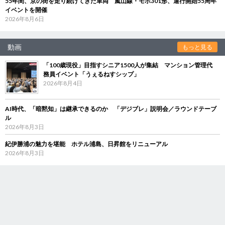
55年間、京の街を走り続けてきた車両 嵐山線・モボ301形、運行開始55周年
イベントを開催
2026年8月6日
動画
もっと見る
「100歳現役」目指すシニア1500人が集結 マンション管理代
務員イベント「うぇるねすシップ」
2026年8月4日
AI時代、「暗黙知」は継承できるのか 「デジブレ」説明会／ラウンドテーブ
ル
2026年8月3日
紀伊勝浦の魅力を堪能 ホテル浦島、日昇館をリニューアル
2026年8月3日