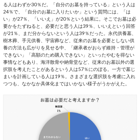
る人はわずか30％だ。「自分のお墓を持っている」という人は
24％で、「自分のお墓に入りたいか」という質問には、「は
い」が27％、「いいえ」が20％という結果に。そこでお墓は必
要かをたずねると、必要だと思う人は39％、いいえという回答
が21％、まだ分からないという人は39％だった。永代供養墓、
樹木葬、手元供養、宇宙葬など、従来のお墓を必要としない供
養の方法も広がりを見せる中、「継承者がおらず維持・管理が
できない」「高額のため購入できない」といったやむを得ない
事情などもあり、海洋散骨や納骨堂など、従来のお墓以外の選
択肢を考えたことがあるという人は57％にのぼる。一方で墓じ
まいを計画している人は19％。さまざまな選択肢を考慮に入れ
つつも、なかなか具体化まではいかない様子がうかがえた。