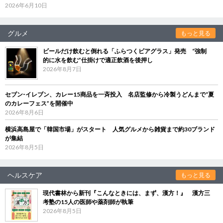
2026年6月10日
グルメ
もっと見る
ビールだけ飲むと倒れる「ふらつくビアグラス」発売 “強制
的に水を飲む”仕掛けで適正飲酒を後押し
2026年8月7日
セブン‐イレブン、カレー15商品を一斉投入 名店監修から冷製うどんまで“夏
のカレーフェス”を開催中
2026年8月6日
横浜高島屋で「韓国市場」がスタート 人気グルメから雑貨まで約30ブランド
が集結
2026年8月5日
ヘルスケア
もっと見る
現代書林から新刊『こんなときには、まず、漢方！』 漢方三
考塾の15人の医師や薬剤師が執筆
2026年8月5日