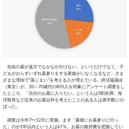
先祖の墓が遠方でなかなか行けない、というだけでなく、子
どもがおらずいずれ墓参りをする家族がいなくなるなど、さま
ざまな理由で“墓じまい”を考える人が増えている。終活協議会
（東京）が、20～70歳代の855人を対象にアンケート調査をし
たところ、「自分のお墓に入りたい」という人は3割未満、海
洋散骨など従来のお墓以外を考えたことのある人は過半数にの
ぼった。
調査は今年7〜12月に実施。まず「最後にお墓参りに行っ
た」のが1年以内という人は67％。お墓の維持費を把握してい