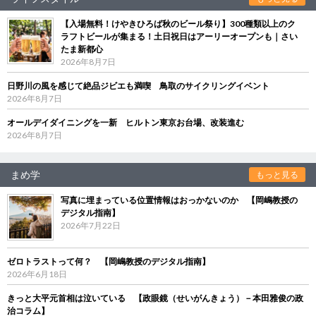
【入場無料！けやきひろば秋のビール祭り】300種類以上のク
ラフトビールが集まる！土日祝日はアーリーオープンも｜さい
たま新都心
2026年8月7日
日野川の風を感じて絶品ジビエも満喫 鳥取のサイクリングイベント
2026年8月7日
オールデイダイニングを一新 ヒルトン東京お台場、改装進む
2026年8月7日
まめ学
もっと見る
写真に埋まっている位置情報はおっかないのか 【岡嶋教授の
デジタル指南】
2026年7月22日
ゼロトラストって何？ 【岡嶋教授のデジタル指南】
2026年6月18日
きっと大平元首相は泣いている 【政眼鏡（せいがんきょう）－本田雅俊の政
治コラム】