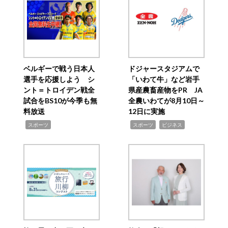
ベルギーで戦う日本人
ドジャースタジアムで
選手を応援しよう シ
「いわて牛」など岩手
ント＝トロイデン戦全
県産農畜産物をPR JA
試合をBS10が今季も無
全農いわてが8月10日～
料放送
12日に実施
,
,
,
スポーツ
スポーツ
ビジネス