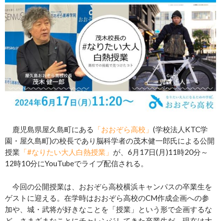
鹿児島県屋久島町にある
「おおぞら高校」
(学校法人KTC学
園・屋久島町)の校長であり脳科学者の茂木健一郎氏による公開
授業
「#なりたい大人白熱授業」
が、6月17日(月)11時20分～
12時10分にYouTubeでライブ配信される。
今回の公開授業は、おおぞら高校横浜キャンパスの卒業生を
ゲストに迎える。在学時はおおぞら高校のCM作成企画への参
加や、城・武将が好きなことを「授業」という形で企画するな
ど、さまざまなことにチャレンジしてきた卒業生だ。現在は大