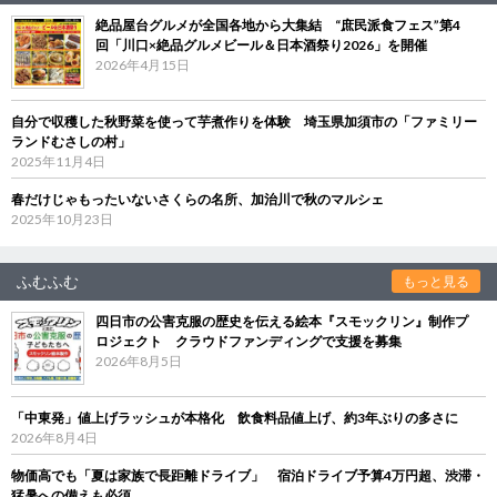
絶品屋台グルメが全国各地から大集結 “庶民派食フェス”第4
回「川口×絶品グルメビール＆日本酒祭り2026」を開催
2026年4月15日
自分で収穫した秋野菜を使って芋煮作りを体験 埼玉県加須市の「ファミリー
ランドむさしの村」
2025年11月4日
春だけじゃもったいないさくらの名所、加治川で秋のマルシェ
2025年10月23日
ふむふむ
もっと見る
四日市の公害克服の歴史を伝える絵本『スモックリン』制作プ
ロジェクト クラウドファンディングで支援を募集
2026年8月5日
「中東発」値上げラッシュが本格化 飲食料品値上げ、約3年ぶりの多さに
2026年8月4日
物価高でも「夏は家族で長距離ドライブ」 宿泊ドライブ予算4万円超、渋滞・
猛暑への備えも必須