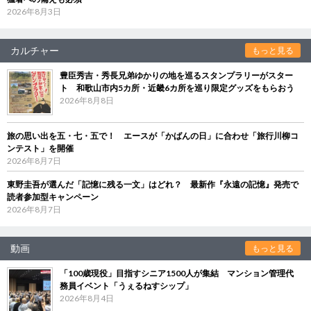
2026年8月3日
カルチャー
もっと見る
豊臣秀吉・秀長兄弟ゆかりの地を巡るスタンプラリーがスター
ト 和歌山市内5カ所・近畿6カ所を巡り限定グッズをもらおう
2026年8月8日
旅の思い出を五・七・五で！ エースが「かばんの日」に合わせ「旅行川柳コ
ンテスト」を開催
2026年8月7日
東野圭吾が選んだ「記憶に残る一文」はどれ？ 最新作『永遠の記憶』発売で
読者参加型キャンペーン
2026年8月7日
動画
もっと見る
「100歳現役」目指すシニア1500人が集結 マンション管理代
務員イベント「うぇるねすシップ」
2026年8月4日