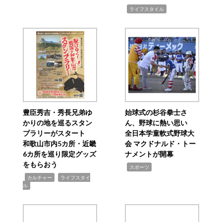
,
ライフスタイル
豊臣秀吉・秀長兄弟ゆ
始球式の杉谷拳士さ
かりの地を巡るスタン
ん、野球に熱い思い
プラリーがスタート
全日本学童軟式野球大
和歌山市内5カ所・近畿
会 マクドナルド・トー
6カ所を巡り限定グッズ
ナメントが開幕
をもらおう
,
スポーツ
,
,
カルチャー
ライフスタイ
ル