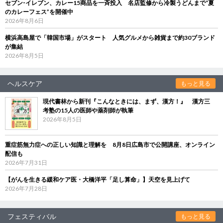
セブン‐イレブン、カレー15商品を一斉投入 名店監修から冷製うどんまで“夏
のカレーフェス”を開催中
2026年8月6日
横浜高島屋で「韓国市場」がスタート 人気グルメから雑貨まで約30ブランド
が集結
2026年8月5日
ヘルスケア
もっと見る
現代書林から新刊『こんなときには、まず、漢方！』 漢方三
考塾の15人の医師や薬剤師が執筆
2026年8月5日
重症筋無力症への正しい知識と理解を 8月8日広島市で公開講座、オンライン
配信も
2026年7月31日
【がんを生きる緩和ケア医・大橋洋平「足し算命」】天空を見上げて
2026年7月28日
フェスティバル
もっと見る