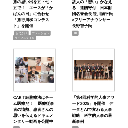
旅の思い出を五・七・
故人の「想い」かなえ
五で！ エースが「か
る 遺贈寄付 日本財
ばんの日」に合わせ
団名誉会長 笹川陽平氏
「旅行川柳コンテス
×フリーアナウンサー
ト」を開催
長野智子氏
,
,
,
おでかけ
ファッション
PR
ライフスタイル
CAR T細胞療法はチー
「第4回科学的人事アワ
ム医療だ！ 医療従事
ード2025」を開催 デ
者の情熱、患者さんの
ータとAIで変わる人事
思いを伝えるドキュメ
戦略 科学的人事の最
ンタリー動画を公開中
新事例