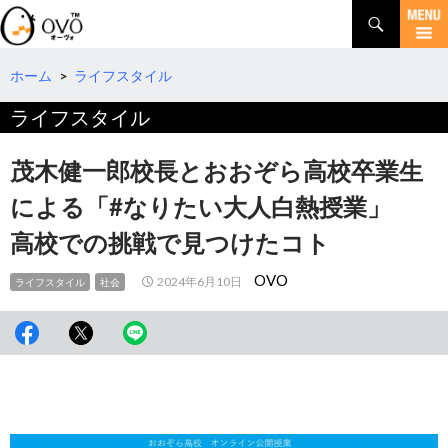
検
索
コ
ン
テ
ホーム
>
ライフスタイル
ン
ライフスタイル
ツ
へ
移
茂木健一郎校長とおおぞら高校卒業生
動
による「#なりたい大人白熱授業」
高校での挑戦で見つけたコト
OVO
2024年6月10日
ライフスタイル
社会