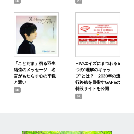
PR
PR
「ことだま」宿る羽生
HIV/エイズにまつわる6
結弦のメッセージ 名
つの“理解のギャッ
言がもたらす心の平穏
プ”とは？ 2030年の流
と潤い
行終結を目指すGAP6の
特設サイトを公開
PR
PR