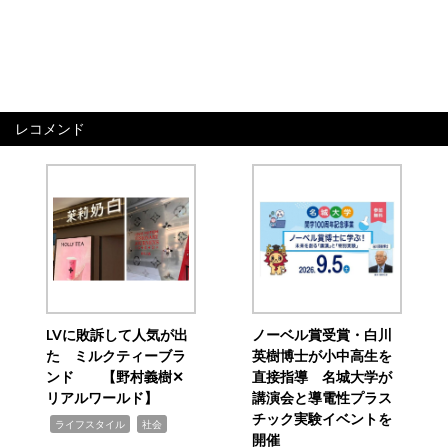
レコメンド
LVに敗訴して人気が出
ノーベル賞受賞・白川
た ミルクティーブラ
英樹博士が小中高生を
ンド 【野村義樹✕
直接指導 名城大学が
リアルワールド】
講演会と導電性プラス
チック実験イベントを
,
,
ライフスタイル
社会
開催