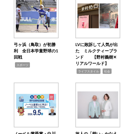
弓ヶ浜（鳥取）が初勝
LVに敗訴して人気が出
利 全日本学童野球の1
た ミルクティーブラ
回戦
ンド 【野村義樹✕
リアルワールド】
,
スポーツ
,
,
ライフスタイル
社会
ノーベル賞受賞・白川
故人の「想い」かなえ