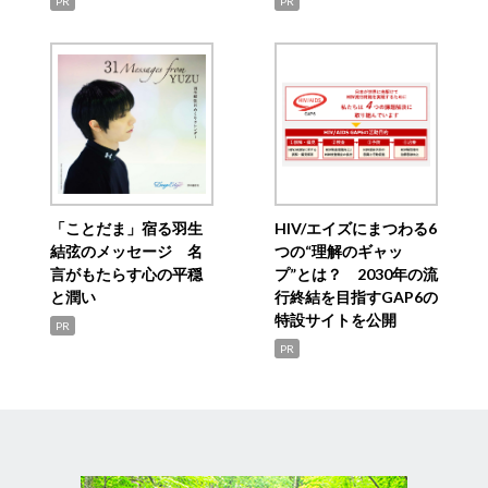
PR
PR
「ことだま」宿る羽生
HIV/エイズにまつわる6
結弦のメッセージ 名
つの“理解のギャッ
言がもたらす心の平穏
プ”とは？ 2030年の流
と潤い
行終結を目指すGAP6の
特設サイトを公開
PR
PR