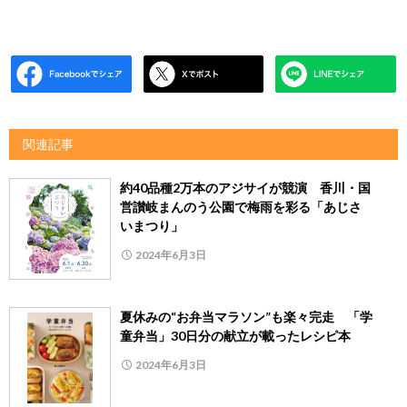
関連記事
約40品種2万本のアジサイが競演 香川・国
営讃岐まんのう公園で梅雨を彩る「あじさ
いまつり」
2024年6月3日
夏休みの“お弁当マラソン”も楽々完走 「学
童弁当」30日分の献立が載ったレシピ本
2024年6月3日