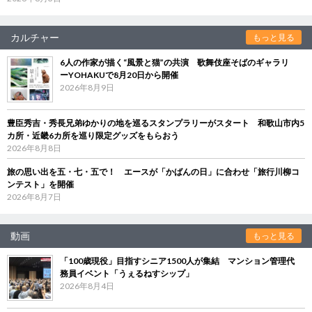
カルチャー
もっと見る
6人の作家が描く“風景と猫”の共演 歌舞伎座そばのギャラリ
ーYOHAKUで8月20日から開催
2026年8月9日
豊臣秀吉・秀長兄弟ゆかりの地を巡るスタンプラリーがスタート 和歌山市内5
カ所・近畿6カ所を巡り限定グッズをもらおう
2026年8月8日
旅の思い出を五・七・五で！ エースが「かばんの日」に合わせ「旅行川柳コ
ンテスト」を開催
2026年8月7日
動画
もっと見る
「100歳現役」目指すシニア1500人が集結 マンション管理代
務員イベント「うぇるねすシップ」
2026年8月4日