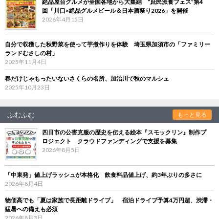
絶品屋台グルメが全国各地から大集結 “庶民派食フェス”第4
回「川口×絶品グルメビール＆日本酒祭り2026」を開催
2026年4月15日
自分で収穫した秋野菜を使って芋煮作りを体験 埼玉県加須市の「ファミリー
ランドむさしの村」
2025年11月4日
春だけじゃもったいないさくらの名所、加治川で秋のマルシェ
2025年10月23日
ふむふむ
もっと見る
四日市の公害克服の歴史を伝える絵本『スモックリン』制作プ
ロジェクト クラウドファンディングで支援を募集
2026年8月5日
「中東発」値上げラッシュが本格化 飲食料品値上げ、約3年ぶりの多さに
2026年8月4日
物価高でも「夏は家族で長距離ドライブ」 宿泊ドライブ予算4万円超、渋滞・
猛暑への備えも必須
2026年8月3日