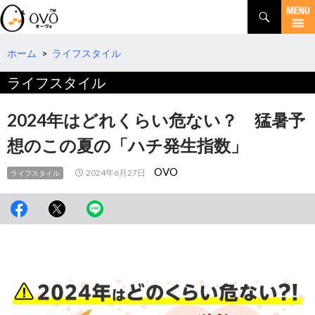
検
索
コ
ン
テ
ホーム
>
ライフスタイル
ン
ライフスタイル
ツ
へ
移
2024年はどれくらい危ない？ 猛暑予
動
想のこの夏の「ハチ発生指数」
OVO
2024年6月27日
ライフスタイル