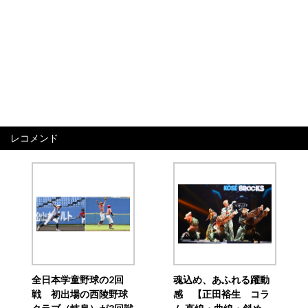
レコメンド
全日本学童野球の2回
魂込め、あふれる躍動
戦 初出場の西陵野球
感 【正田裕生 コラ