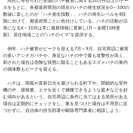
同社に寄せられた全国のハチ被害に関する20万件以上のデー
タをもとに、各都道府県別の現在のハチの発生状況を0～100の
数値に直したのが「ハチ発生指数」。ハチの発生レベルを4段
階に分けて、都道府県ごとに色付けしている。ハチの活動が活
発になる6～10月は常に最新情報に更新し(月～金曜11時更
新)、居住地域ごとの“ハチのイマ”を提供する。
例年、ハチ被害がピークを迎える7月～9月。自宅周辺に被害
の多いアシナガバチや、身近なハチの中で最も攻撃性が高く、
刺された場合は危険な状態に陥ることもあるスズメバチの巣内
の個体数もピークを迎える。
ハチは、雨風や直射日光を避けられる軒下や、閉鎖的な室外
機の中、屋根裏、エサを近くで捕獲できるような庭木などを好
む傾向があるという。自宅周辺に条件に当てはまる箇所がある
場合は定期的にチェックをし、巣を見つけた場合は不用意に近
づかずに、自治体の担当部署や駆除専門業者に相談しよう。