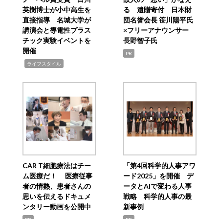
英樹博士が小中高生を
る 遺贈寄付 日本財
直接指導 名城大学が
団名誉会長 笹川陽平氏
講演会と導電性プラス
×フリーアナウンサー
チック実験イベントを
長野智子氏
開催
PR
,
ライフスタイル
CAR T細胞療法はチー
「第4回科学的人事アワ
ム医療だ！ 医療従事
ード2025」を開催 デ
者の情熱、患者さんの
ータとAIで変わる人事
思いを伝えるドキュメ
戦略 科学的人事の最
ンタリー動画を公開中
新事例