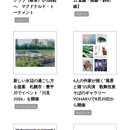
クラブ（岐阜）が3回戦
ム 直線・曲線・斜め
へ マクドナルド・ト
線】
ーナメント
,
スポーツ
,
スポーツ
新しい水辺の過ごし方
6人の作家が描く“風景
を提案 札幌市・豊平
と猫”の共演 歌舞伎座
川でイベント「川見
そばのギャラリー
2026」を開催
YOHAKUで8月20日か
ら開催
,
ライフスタイル
,
カルチャー