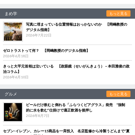
まめ学
もっと見る
写真に埋まっている位置情報はおっかないのか 【岡嶋教授の
デジタル指南】
2026年7月22日
ゼロトラストって何？ 【岡嶋教授のデジタル指南】
2026年6月18日
きっと大平元首相は泣いている 【政眼鏡（せいがんきょう）－本田雅俊の政
治コラム】
2026年6月10日
グルメ
もっと見る
ビールだけ飲むと倒れる「ふらつくビアグラス」発売 “強制
的に水を飲む”仕掛けで適正飲酒を後押し
2026年8月7日
セブン‐イレブン、カレー15商品を一斉投入 名店監修から冷製うどんまで“夏