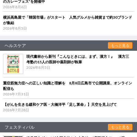
のカレーフェス”を開催中
2026年8月6日
横浜高島屋で「韓国市場」がスタート 人気グルメから雑貨まで約30ブランド
が集結
2026年8月5日
ヘルスケア
もっと見る
現代書林から新刊『こんなときには、まず、漢方！』 漢方三
考塾の15人の医師や薬剤師が執筆
2026年8月5日
重症筋無力症への正しい知識と理解を 8月8日広島市で公開講座、オンライン
配信も
2026年7月31日
【がんを生きる緩和ケア医・大橋洋平「足し算命」】天空を見上げて
2026年7月28日
フェスティバル
もっと見る