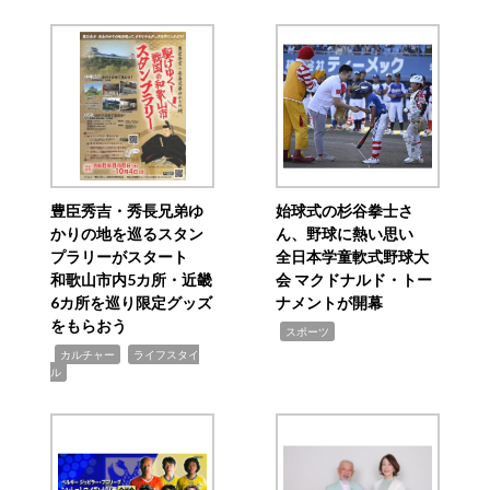
豊臣秀吉・秀長兄弟ゆ
始球式の杉谷拳士さ
かりの地を巡るスタン
ん、野球に熱い思い
プラリーがスタート
全日本学童軟式野球大
和歌山市内5カ所・近畿
会 マクドナルド・トー
6カ所を巡り限定グッズ
ナメントが開幕
をもらおう
,
スポーツ
,
,
カルチャー
ライフスタイ
ル