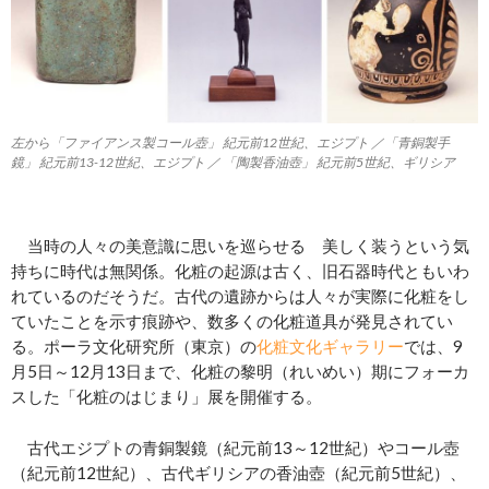
左から「ファイアンス製コール壺」 紀元前12世紀、エジプト ／「青銅製手
鏡」 紀元前13-12世紀、エジプト ／ 「陶製香油壺」 紀元前5世紀、ギリシア
当時の人々の美意識に思いを巡らせる 美しく装うという気
持ちに時代は無関係。化粧の起源は古く、旧石器時代ともいわ
れているのだそうだ。古代の遺跡からは人々が実際に化粧をし
ていたことを示す痕跡や、数多くの化粧道具が発見されてい
る。ポーラ文化研究所（東京）の
化粧文化ギャラリー
では、9
月5日～12月13日まで、化粧の黎明（れいめい）期にフォーカ
スした「化粧のはじまり」展を開催する。
古代エジプトの青銅製鏡（紀元前13～12世紀）やコール壺
（紀元前12世紀）、古代ギリシアの香油壺（紀元前5世紀）、