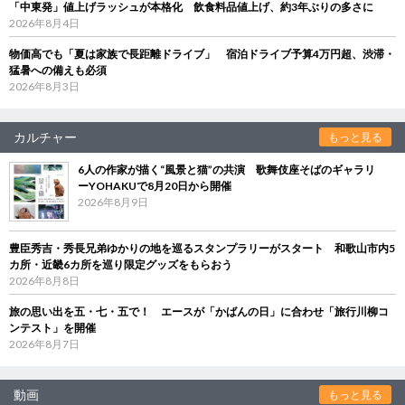
「中東発」値上げラッシュが本格化 飲食料品値上げ、約3年ぶりの多さに
2026年8月4日
物価高でも「夏は家族で長距離ドライブ」 宿泊ドライブ予算4万円超、渋滞・
猛暑への備えも必須
2026年8月3日
カルチャー
もっと見る
6人の作家が描く“風景と猫”の共演 歌舞伎座そばのギャラリ
ーYOHAKUで8月20日から開催
2026年8月9日
豊臣秀吉・秀長兄弟ゆかりの地を巡るスタンプラリーがスタート 和歌山市内5
カ所・近畿6カ所を巡り限定グッズをもらおう
2026年8月8日
旅の思い出を五・七・五で！ エースが「かばんの日」に合わせ「旅行川柳コ
ンテスト」を開催
2026年8月7日
動画
もっと見る