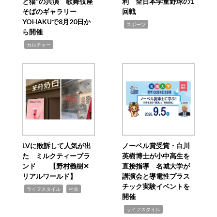
と猫”の共演 歌舞伎座
利 全日本学童野球の1
そばのギャラリー
回戦
YOHAKUで8月20日か
,
スポーツ
ら開催
,
カルチャー
LVに敗訴して人気が出
ノーベル賞受賞・白川
た ミルクティーブラ
英樹博士が小中高生を
ンド 【野村義樹✕
直接指導 名城大学が
リアルワールド】
講演会と導電性プラス
チック実験イベントを
,
,
ライフスタイル
社会
開催
,
ライフスタイル