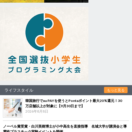
ライフスタイル
もっと見る
韓国旅行でau PAYを使うとPontaポイント最大20％還元！30
万店舗以上が対象に【9月30日まで】
2026年8月8日
ノーベル賞受賞・白川英樹博士が小中高生を直接指導 名城大学が講演会と導
電性プラスチック実験イベントを開催