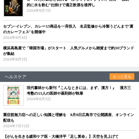
的に水を飲む”仕掛けで適正飲酒を後押し
2026年8月7日
セブン‐イレブン、カレー15商品を一斉投入 名店監修から冷製うどんまで“夏
のカレーフェス”を開催中
2026年8月6日
横浜高島屋で「韓国市場」がスタート 人気グルメから雑貨まで約30ブランド
が集結
2026年8月5日
ヘルスケア
もっと見る
現代書林から新刊『こんなときには、まず、漢方！』 漢方三
考塾の15人の医師や薬剤師が執筆
2026年8月5日
重症筋無力症への正しい知識と理解を 8月8日広島市で公開講座、オンライン
配信も
2026年7月31日
【がんを生きる緩和ケア医・大橋洋平「足し算命」】天空を見上げて