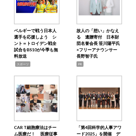
ベルギーで戦う日本人
故人の「想い」かなえ
選手を応援しよう シ
る 遺贈寄付 日本財
ント＝トロイデン戦全
団名誉会長 笹川陽平氏
試合をBS10が今季も無
×フリーアナウンサー
料放送
長野智子氏
,
スポーツ
PR
CAR T細胞療法はチー
「第4回科学的人事アワ
ム医療だ！ 医療従事
ード2025」を開催 デ