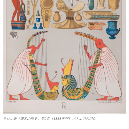
ラシネ著『服装の歴史』第2巻（1888年刊）パネルでの紹介