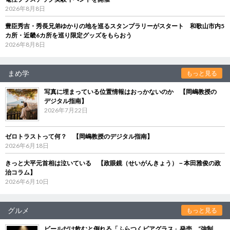
2026年8月8日
豊臣秀吉・秀長兄弟ゆかりの地を巡るスタンプラリーがスタート 和歌山市内5
カ所・近畿6カ所を巡り限定グッズをもらおう
2026年8月8日
まめ学
もっと見る
写真に埋まっている位置情報はおっかないのか 【岡嶋教授の
デジタル指南】
2026年7月22日
ゼロトラストって何？ 【岡嶋教授のデジタル指南】
2026年6月18日
きっと大平元首相は泣いている 【政眼鏡（せいがんきょう）－本田雅俊の政
治コラム】
2026年6月10日
グルメ
もっと見る
ビールだけ飲むと倒れる「ふらつくビアグラス」発売 “強制