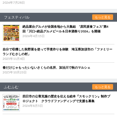
2026年7月28日
フェスティバル
もっと見る
絶品屋台グルメが全国各地から大集結 “庶民派食フェス”第4
回「川口×絶品グルメビール＆日本酒祭り2026」を開催
2026年4月15日
自分で収穫した秋野菜を使って芋煮作りを体験 埼玉県加須市の「ファミリー
ランドむさしの村」
2025年11月4日
春だけじゃもったいないさくらの名所、加治川で秋のマルシェ
2025年10月23日
ふむふむ
もっと見る
四日市の公害克服の歴史を伝える絵本『スモックリン』制作プ
ロジェクト クラウドファンディングで支援を募集
2026年8月5日