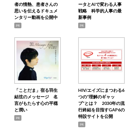
者の情熱、患者さんの
ータとAIで変わる人事
思いを伝えるドキュメ
戦略 科学的人事の最
ンタリー動画を公開中
新事例
PR
PR
「ことだま」宿る羽生
HIV/エイズにまつわる6
結弦のメッセージ 名
つの“理解のギャッ
言がもたらす心の平穏
プ”とは？ 2030年の流
と潤い
行終結を目指すGAP6の
特設サイトを公開
PR
PR