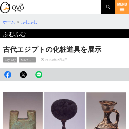
検
索
コ
ン
テ
ホーム
>
ふむふむ
ン
ふむふむ
ツ
へ
移
古代エジプトの化粧道具を展示
動
2024年9月4日
ふむふむ
カルチャー