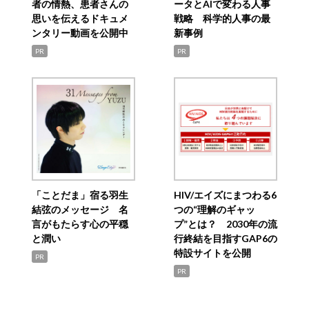
者の情熱、患者さんの
ータとAIで変わる人事
思いを伝えるドキュメ
戦略 科学的人事の最
ンタリー動画を公開中
新事例
PR
PR
「ことだま」宿る羽生
HIV/エイズにまつわる6
結弦のメッセージ 名
つの“理解のギャッ
言がもたらす心の平穏
プ”とは？ 2030年の流
と潤い
行終結を目指すGAP6の
特設サイトを公開
PR
PR