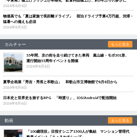
「中東発」値上げラッシュが本格化 飲食料品値上げ、約3年ぶりの多さに
2026年8月4日
物価高でも「夏は家族で長距離ドライブ」 宿泊ドライブ予算4万円超、渋滞・
猛暑への備えも必須
2026年8月3日
カルチャー
もっと見る
55年間、京の街を走り続けてきた車両 嵐山線・モボ301形、
運行開始55周年イベントを開催
2026年8月6日
夏季企画展「秀吉・秀長と和歌山」 和歌山市立博物館で8月8日から
2026年8月6日
日本史と世界史を旅するRPG 「時渡り」、iOS/Androidで配信開始
2026年8月6日
動画
もっと見る
「100歳現役」目指すシニア1500人が集結 マンション管理代
務員イベント「うぇるねすシップ」