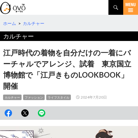
検
索
コ
ン
テ
ホーム
>
カルチャー
ン
カルチャー
ツ
へ
移
江戸時代の着物を自分だけの一着にバ
動
ーチャルでアレンジ、試着 東京国立
博物館で「江戸きものLOOKBOOK」
開催
2024年7月20日
カルチャー
ファッション
ライフスタイル