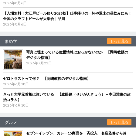
2026年8月6日
【入場無料！大江戸ビール祭り2026秋】仕事帰りの一杯や週末の昼飲みにも！
全国のクラフトビールが大集合｜品川
2026年8月6日
まめ学
もっと見る
写真に埋まっている位置情報はおっかないのか 【岡嶋教授の
デジタル指南】
2026年7月22日
ゼロトラストって何？ 【岡嶋教授のデジタル指南】
2026年6月18日
きっと大平元首相は泣いている 【政眼鏡（せいがんきょう）－本田雅俊の政
治コラム】
2026年6月10日
グルメ
もっと見る
セブン‐イレブン、カレー15商品を一斉投入 名店監修から冷