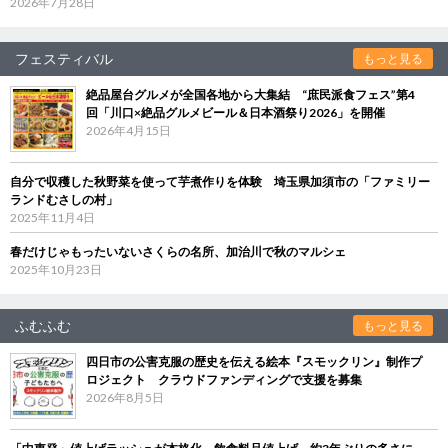
2026年7月28日
フェスティバル
もっと見る
絶品屋台グルメが全国各地から大集結 “庶民派食フェス”第4
回「川口×絶品グルメビール＆日本酒祭り2026」を開催
2026年4月15日
自分で収穫した秋野菜を使って芋煮作りを体験 埼玉県加須市の「ファミリー
ランドむさしの村」
2025年11月4日
春だけじゃもったいないさくらの名所、加治川で秋のマルシェ
2025年10月23日
ふむふむ
もっと見る
四日市の公害克服の歴史を伝える絵本『スモックリン』制作プ
ロジェクト クラウドファンディングで支援を募集
2026年8月5日