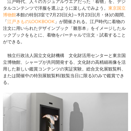
江戸時代、人々のカジュアルウエアだった「着物」を、デジ
タルコンテンツで洋服を選ぶように楽しんでみよう。
東京国立
博物館
本館の特別3室で7月23日(火)～9月23日(月・休)の期間、
「
江戸きものLOOKBOOK
」が開催される。江戸時代に着物の
注文に用いられたデザインブック「雛形本」をイメージしたル
ックブックをもとに、着物をバーチャルで注文・試着すること
ができる。
独立行政法人国立文化財機構 文化財活用センターと東京国
立博物館、シャープが共同開発する、文化財の高精細画像を活
用した新しい鑑賞コンテンツの実証実験。総合文化展観覧料、
または開催中の特別展観覧料(観覧当日に限る)のみで鑑賞でき
る。