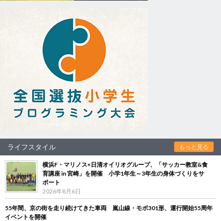
ライフスタイル
もっと見る
横浜F・マリノス×日清オイリオグループ、「サッカー教室&食
育講座 in 宮崎」を開催 小学1年生～3年生の身体づくりをサ
ポート
2026年8月6日
55年間、京の街を走り続けてきた車両 嵐山線・モボ301形、運行開始55周年
イベントを開催