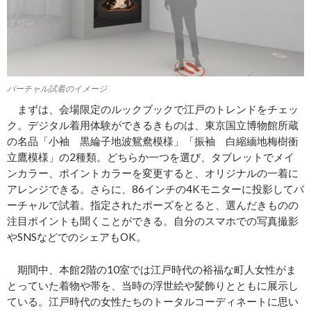
バーチャル試着のイメージ
まずは、会場限定のルックブックで江戸のトレンドをチェッ
ク。デジタル着用体験ができるきものは、東京国立博物館所蔵
の名品「小袖 黒綸子地波鴛鴦模様」「振袖 白縮緬地梅樹衝
立鷹模様」の2種類。どちらか一つを選び、タブレットでメイ
ンカラー、ポイントカラーを変更すると、オリジナルの一着に
アレンジできる。さらに、86インチの4Kモニターに投影してバ
ーチャルで試着。指定されたポーズをとると、選んだきものの
注目ポイントも聞くことができる。自分のスマホでの写真撮影
やSNSなどでのシェアもOK。
期間中、本館2階の10室では江戸時代の裕福な町人女性がま
とっていた着物や帯を、当時の浮世絵や髪飾りとともに展示し
ている。江戸時代の女性たちのトータルコーディネートに思い