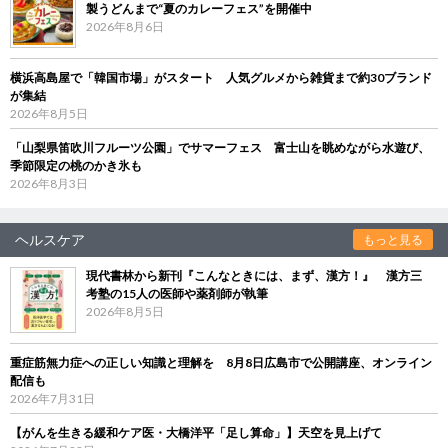
製うどんまで“夏のカレーフェス”を開催中
2026年8月6日
横浜高島屋で「韓国市場」がスタート 人気グルメから雑貨まで約30ブランド
が集結
2026年8月5日
「山梨県笛吹川フルーツ公園」でサマーフェス 富士山を眺めながら水遊び、
季節限定の桃のかき氷も
2026年8月3日
ヘルスケア
もっと見る
現代書林から新刊『こんなときには、まず、漢方！』 漢方三
考塾の15人の医師や薬剤師が執筆
2026年8月5日
重症筋無力症への正しい知識と理解を 8月8日広島市で公開講座、オンライン
配信も
2026年7月31日
【がんを生きる緩和ケア医・大橋洋平「足し算命」】天空を見上げて