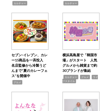
,
,
カルチャー
カルチャー
セブン‐イレブン、カレ
横浜高島屋で「韓国市
ー15商品を一斉投入
場」がスタート 人気
名店監修から冷製うど
グルメから雑貨まで約
んまで“夏のカレーフェ
30ブランドが集結
ス”を開催中
,
,
,
カルチャー
グルメ
ライ
フスタイル
,
グルメ