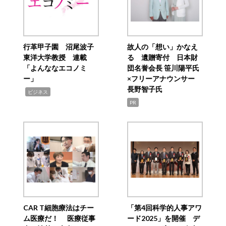
行革甲子園 沼尾波子
故人の「想い」かなえ
東洋大学教授 連載
る 遺贈寄付 日本財
「よんななエコノミ
団名誉会長 笹川陽平氏
ー」
×フリーアナウンサー
長野智子氏
,
ビジネス
PR
CAR T細胞療法はチー
「第4回科学的人事アワ
ム医療だ！ 医療従事
ード2025」を開催 デ