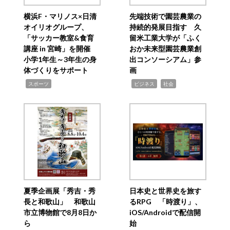
横浜F・マリノス×日清
先端技術で園芸農業の
オイリオグループ、
持続的発展目指す 久
「サッカー教室&食育
留米工業大学が「ふく
講座 in 宮崎」を開催
おか未来型園芸農業創
小学1年生～3年生の身
出コンソーシアム」参
体づくりをサポート
画
,
,
,
スポーツ
ビジネス
社会
夏季企画展「秀吉・秀
日本史と世界史を旅す
長と和歌山」 和歌山
るRPG 「時渡り」、
市立博物館で8月8日か
iOS/Androidで配信開
ら
始