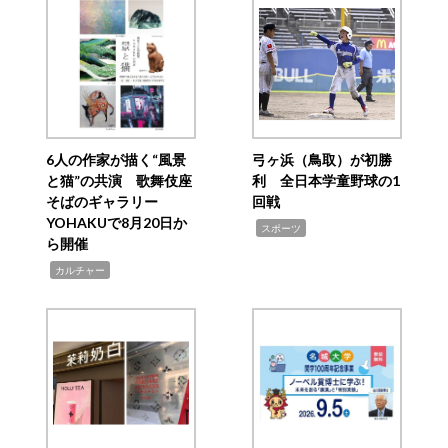
6人の作家が描く“風景
弓ヶ浜（鳥取）が初勝
と猫”の共演 歌舞伎座
利 全日本学童野球の1
そばのギャラリー
回戦
YOHAKUで8月20日か
,
スポーツ
ら開催
,
カルチャー