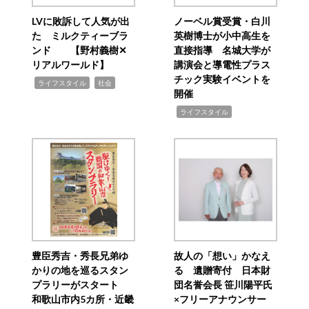
LVに敗訴して人気が出
ノーベル賞受賞・白川
た ミルクティーブラ
英樹博士が小中高生を
ンド 【野村義樹✕
直接指導 名城大学が
リアルワールド】
講演会と導電性プラス
チック実験イベントを
,
,
ライフスタイル
社会
開催
,
ライフスタイル
豊臣秀吉・秀長兄弟ゆ
故人の「想い」かなえ
かりの地を巡るスタン
る 遺贈寄付 日本財
プラリーがスタート
団名誉会長 笹川陽平氏
和歌山市内5カ所・近畿
×フリーアナウンサー