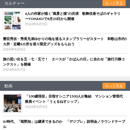
カルチャー
もっと見る
6人の作家が描く“風景と猫”の共演 歌舞伎座そばのギャラリ
ーYOHAKUで8月20日から開催
2026年8月9日
豊臣秀吉・秀長兄弟ゆかりの地を巡るスタンプラリーがスタート 和歌山市内5
カ所・近畿6カ所を巡り限定グッズをもらおう
2026年8月8日
旅の思い出を五・七・五で！ エースが「かばんの日」に合わせ「旅行川柳コ
ンテスト」を開催
2026年8月7日
動画
もっと見る
「100歳現役」目指すシニア1500人が集結 マンション管理代
務員イベント「うぇるねすシップ」
2026年8月4日
AI時代、「暗黙知」は継承できるのか 「デジブレ」説明会／ラウンドテーブ
ル