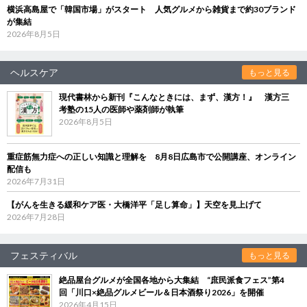
横浜高島屋で「韓国市場」がスタート 人気グルメから雑貨まで約30ブランド
が集結
2026年8月5日
ヘルスケア
もっと見る
現代書林から新刊『こんなときには、まず、漢方！』 漢方三
考塾の15人の医師や薬剤師が執筆
2026年8月5日
重症筋無力症への正しい知識と理解を 8月8日広島市で公開講座、オンライン
配信も
2026年7月31日
【がんを生きる緩和ケア医・大橋洋平「足し算命」】天空を見上げて
2026年7月28日
フェスティバル
もっと見る
絶品屋台グルメが全国各地から大集結 “庶民派食フェス”第4
回「川口×絶品グルメビール＆日本酒祭り2026」を開催
2026年4月15日