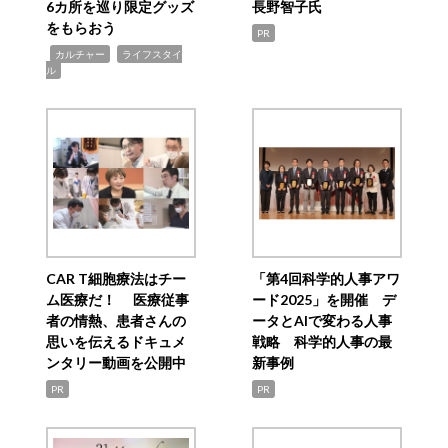
6カ所を巡り限定グッズ
長野智子氏
をもらおう
PR
,
,
カルチャー
ライフスタイ
ル
CAR T細胞療法はチー
「第4回科学的人事アワ
ム医療だ！ 医療従事
ード2025」を開催 デ
者の情熱、患者さんの
ータとAIで変わる人事
思いを伝えるドキュメ
戦略 科学的人事の最
ンタリー動画を公開中
新事例
PR
PR