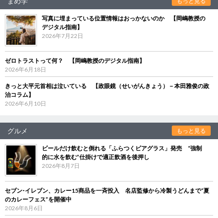
まめ学
もっと見る
写真に埋まっている位置情報はおっかないのか 【岡嶋教授の
デジタル指南】
2026年7月22日
ゼロトラストって何？ 【岡嶋教授のデジタル指南】
2026年6月18日
きっと大平元首相は泣いている 【政眼鏡（せいがんきょう）－本田雅俊の政
治コラム】
2026年6月10日
グルメ
もっと見る
ビールだけ飲むと倒れる「ふらつくビアグラス」発売 “強制
的に水を飲む”仕掛けで適正飲酒を後押し
2026年8月7日
セブン‐イレブン、カレー15商品を一斉投入 名店監修から冷製うどんまで“夏
のカレーフェス”を開催中
2026年8月6日