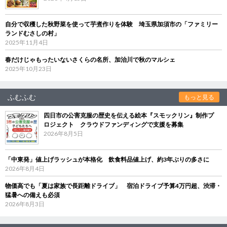
自分で収穫した秋野菜を使って芋煮作りを体験 埼玉県加須市の「ファミリー
ランドむさしの村」
2025年11月4日
春だけじゃもったいないさくらの名所、加治川で秋のマルシェ
2025年10月23日
ふむふむ
もっと見る
四日市の公害克服の歴史を伝える絵本『スモックリン』制作プ
ロジェクト クラウドファンディングで支援を募集
2026年8月5日
「中東発」値上げラッシュが本格化 飲食料品値上げ、約3年ぶりの多さに
2026年8月4日
物価高でも「夏は家族で長距離ドライブ」 宿泊ドライブ予算4万円超、渋滞・
猛暑への備えも必須
2026年8月3日