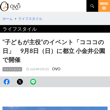
検
索
コ
ン
テ
ホーム
>
ライフスタイル
ン
ライフスタイル
ツ
へ
移
“子どもが主役”のイベント「コココの
動
日」 9月8日（日）に都立 小金井公園
で開催
OVO
2024年9月5日
ライフスタイル