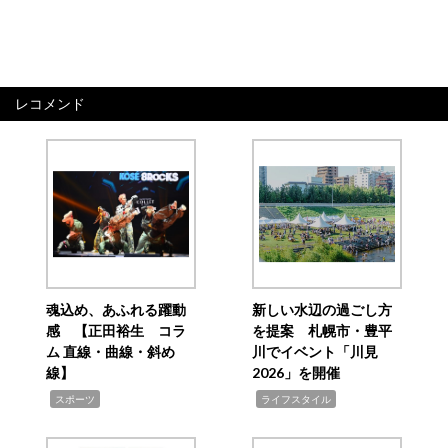
レコメンド
魂込め、あふれる躍動
新しい水辺の過ごし方
感 【正田裕生 コラ
を提案 札幌市・豊平
ム 直線・曲線・斜め
川でイベント「川見
線】
2026」を開催
,
,
スポーツ
ライフスタイル