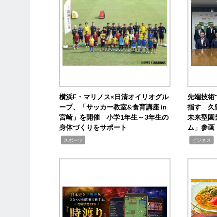
横浜F・マリノス×日清オイリオグル
先端技術
ープ、「サッカー教室&食育講座 in
指す 久
宮崎」を開催 小学1年生～3年生の
未来型園
身体づくりをサポート
ム」参画
,
,
,
スポーツ
ビジネス