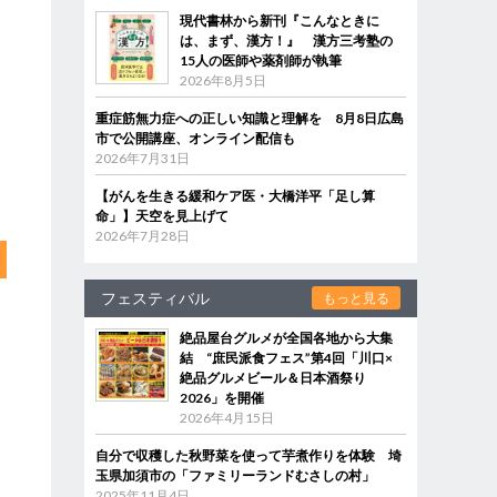
現代書林から新刊『こんなときに
は、まず、漢方！』 漢方三考塾の
15人の医師や薬剤師が執筆
2026年8月5日
重症筋無力症への正しい知識と理解を 8月8日広島
市で公開講座、オンライン配信も
2026年7月31日
【がんを生きる緩和ケア医・大橋洋平「足し算
命」】天空を見上げて
2026年7月28日
フェスティバル
もっと見る
絶品屋台グルメが全国各地から大集
結 “庶民派食フェス”第4回「川口×
絶品グルメビール＆日本酒祭り
2026」を開催
2026年4月15日
自分で収穫した秋野菜を使って芋煮作りを体験 埼
玉県加須市の「ファミリーランドむさしの村」
2025年11月4日