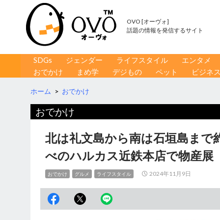
OVO [オーヴォ]
話題の情報を発信するサイト
コンテンツへ移動
検
SDGs
ジェンダー
ライフスタイル
エンタメ
索
おでかけ
まめ学
デジもの
ペット
ビジネ
ホーム
>
おでかけ
おでかけ
北は礼文島から南は石垣島まで
べのハルカス近鉄本店で物産展
2024年11月9日
おでかけ
グルメ
ライフスタイル