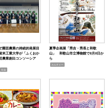
で園芸農業の持続的発展目
夏季企画展「秀吉・秀長と和歌
留米工業大学が「ふくおか
山」 和歌山市立博物館で8月8日か
芸農業創出コンソーシア
ら
,
カルチャー
社会