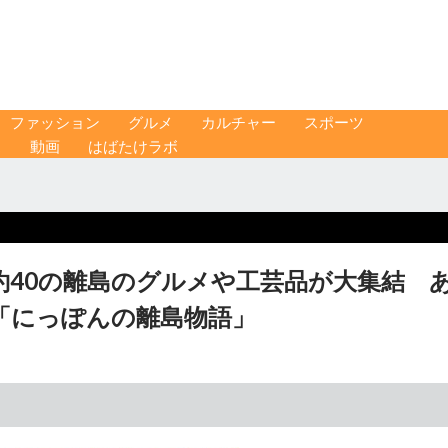
ファッション
グルメ
カルチャー
スポーツ
ス
動画
はばたけラボ
約40の離島のグルメや工芸品が大集結 
「にっぽんの離島物語」