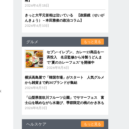
南】
2026年6月18日
きっと大平元首相は泣いている 【政眼鏡（せいが
んきょう）－本田雅俊の政治コラム】
2026年6月10日
グルメ
もっと見る
セブン‐イレブン、カレー15商品を一
斉投入 名店監修から冷製うどんま
で“夏のカレーフェス”を開催中
2026年8月6日
横浜高島屋で「韓国市場」がスタート 人気グルメ
から雑貨まで約30ブランドが集結
2026年8月5日
が
「山梨県笛吹川フルーツ公園」でサマーフェス 富
士山を眺めながら水遊び、季節限定の桃のかき氷も
2026年8月3日
」
ヘルスケア
もっと見る