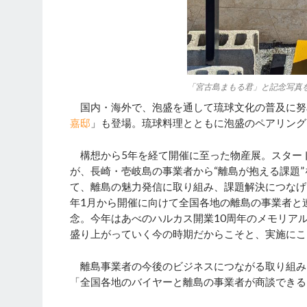
「宮古島まもる君」と記念写真
国内・海外で、泡盛を通して琉球文化の普及に努め
嘉邸
」も登場。琉球料理とともに泡盛のペアリング
構想から5年を経て開催に至った物産展。スター
が、長崎・壱岐島の事業者から“離島が抱える課題
て、離島の魅力発信に取り組み、課題解決につなげて
年1月から開催に向けて全国各地の離島の事業者と
念。今年はあべのハルカス開業10周年のメモリア
盛り上がっていく今の時期だからこそと、実施にこ
離島事業者の今後のビジネスにつながる取り組み
「全国各地のバイヤーと離島の事業者が商談できる