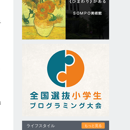
各
間
島
一
う
1
ライフスタイル
もっと見る