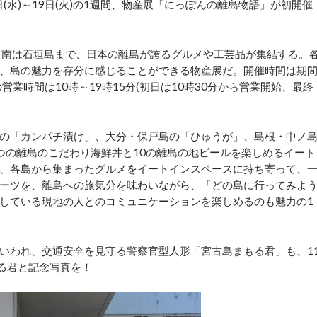
日(水)～19日(火)の1週間、物産展「にっぽんの離島物語」が初開催
ら南は石垣島まで、日本の離島が誇るグルメや工芸品が集結する。
、島の魅力を存分に感じることができる物産展だ。開催時間は期
の営業時間は10時～19時15分(初日は10時30分から営業開始、最終
の「カンパチ漬け」、大分・保戸島の「ひゅうが」、島根・中ノ
つの離島のこだわり海鮮丼と10の離島の地ビールを楽しめるイート
、各島から集まったグルメをイートインスペースに持ち寄って、
ーツを、離島への旅気分を味わいながら、「どの島に行ってみよ
している現地の人とのコミュニケーションを楽しめるのも魅力の1
いわれ、交通安全を見守る警察官型人形「宮古島まもる君」も、1
もる君と記念写真を！