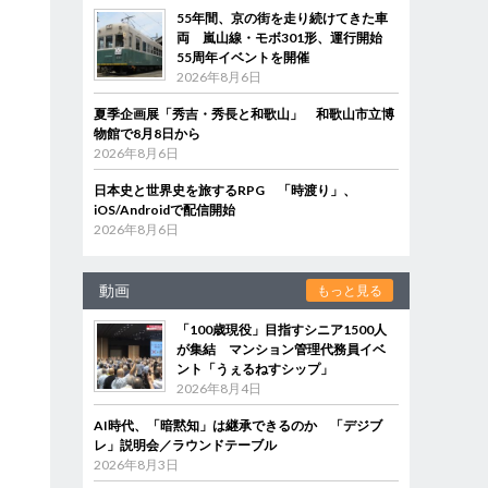
55年間、京の街を走り続けてきた車
両 嵐山線・モボ301形、運行開始
55周年イベントを開催
2026年8月6日
夏季企画展「秀吉・秀長と和歌山」 和歌山市立博
物館で8月8日から
2026年8月6日
日本史と世界史を旅するRPG 「時渡り」、
iOS/Androidで配信開始
2026年8月6日
動画
もっと見る
「100歳現役」目指すシニア1500人
が集結 マンション管理代務員イベ
ント「うぇるねすシップ」
2026年8月4日
AI時代、「暗黙知」は継承できるのか 「デジブ
レ」説明会／ラウンドテーブル
2026年8月3日