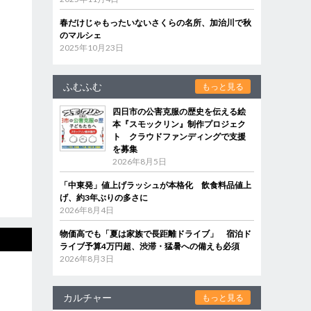
春だけじゃもったいないさくらの名所、加治川で秋
のマルシェ
2025年10月23日
ふむふむ
もっと見る
四日市の公害克服の歴史を伝える絵
本『スモックリン』制作プロジェク
ト クラウドファンディングで支援
を募集
2026年8月5日
「中東発」値上げラッシュが本格化 飲食料品値上
げ、約3年ぶりの多さに
2026年8月4日
物価高でも「夏は家族で長距離ドライブ」 宿泊ド
ライブ予算4万円超、渋滞・猛暑への備えも必須
2026年8月3日
カルチャー
もっと見る