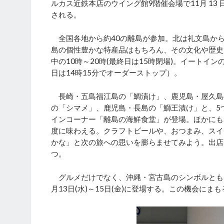
ルカス近鉄本店のウイング館9階催会場で11月 13 
される。
全国各地から約40の離島が参加。北は礼文島か
島の個性豊かな特産品はもちろん、その文化や歴史
中の10時～20時(最終日は15時閉場)。イートイン
日は14時15分でオーダーストップ）。
長崎・五島福江島の「鯛漬け」、鹿児島・屋久島
の「シマメ」、鹿児島・長島の「鰤王漬け」と、5
インコーナー「離島の海鮮食堂」が登場。ほかにも
度に味わえる。クラフトビールや、おつまみ、スイ
かな」と次の旅への思いを膨らませてみよう。出店
つ。
グルメだけでなく、沖縄・宮古島のシンボルとも
月13日(水)～15日(金)に登場する。この機会にま