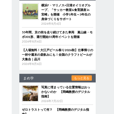
横浜F・マリノス×日清オイリオグル
ープ、「サッカー教室&食育講座 in
宮崎」を開催 小学1年生～3年生の
身体づくりをサポート
2026年8月6日
55年間、京の街を走り続けてきた車両 嵐山線・モ
ボ301形、運行開始55周年イベントを開催
2026年8月6日
【入場無料！大江戸ビール祭り2026秋】仕事帰りの
一杯や週末の昼飲みにも！全国のクラフトビールが
大集合｜品川
2026年8月6日
まめ学
もっと見る
写真に埋まっている位置情報はおっ
かないのか 【岡嶋教授のデジタル
指南】
2026年7月22日
ゼロトラストって何？ 【岡嶋教授のデジタル指