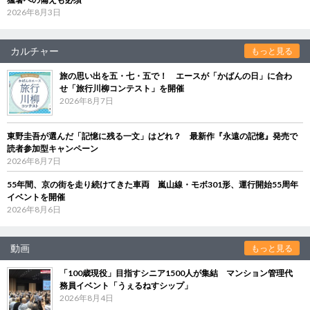
2026年8月3日
カルチャー
もっと見る
旅の思い出を五・七・五で！ エースが「かばんの日」に合わ
せ「旅行川柳コンテスト」を開催
2026年8月7日
東野圭吾が選んだ「記憶に残る一文」はどれ？ 最新作『永遠の記憶』発売で
読者参加型キャンペーン
2026年8月7日
55年間、京の街を走り続けてきた車両 嵐山線・モボ301形、運行開始55周年
イベントを開催
2026年8月6日
動画
もっと見る
「100歳現役」目指すシニア1500人が集結 マンション管理代
務員イベント「うぇるねすシップ」
2026年8月4日