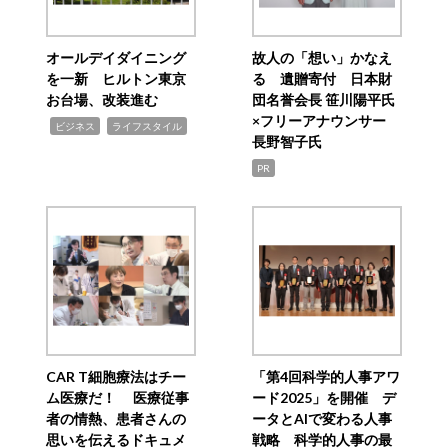
オールデイダイニング
故人の「想い」かなえ
を一新 ヒルトン東京
る 遺贈寄付 日本財
お台場、改装進む
団名誉会長 笹川陽平氏
×フリーアナウンサー
,
,
ビジネス
ライフスタイル
長野智子氏
PR
CAR T細胞療法はチー
「第4回科学的人事アワ
ム医療だ！ 医療従事
ード2025」を開催 デ
者の情熱、患者さんの
ータとAIで変わる人事
思いを伝えるドキュメ
戦略 科学的人事の最