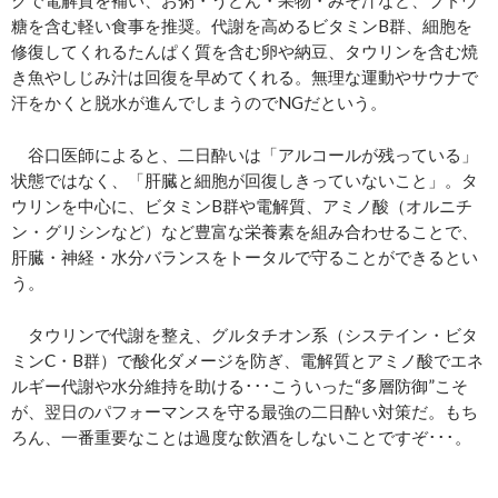
糖を含む軽い食事を推奨。代謝を高めるビタミンB群、細胞を
修復してくれるたんぱく質を含む卵や納豆、タウリンを含む焼
き魚やしじみ汁は回復を早めてくれる。無理な運動やサウナで
汗をかくと脱水が進んでしまうのでNGだという。
谷口医師によると、二日酔いは「アルコールが残っている」
状態ではなく、「肝臓と細胞が回復しきっていないこと」。タ
ウリンを中心に、ビタミンB群や電解質、アミノ酸（オルニチ
ン・グリシンなど）など豊富な栄養素を組み合わせることで、
肝臓・神経・水分バランスをトータルで守ることができるとい
う。
タウリンで代謝を整え、グルタチオン系（システイン・ビタ
ミンC・B群）で酸化ダメージを防ぎ、電解質とアミノ酸でエネ
ルギー代謝や水分維持を助ける･･･こういった“多層防御”こそ
が、翌日のパフォーマンスを守る最強の二日酔い対策だ。もち
ろん、一番重要なことは過度な飲酒をしないことですぞ･･･。