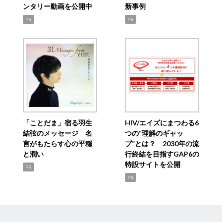
ンタリー動画を公開中
新事例
PR
PR
「ことだま」宿る羽生
HIV/エイズにまつわる6
結弦のメッセージ 名
つの“理解のギャッ
言がもたらす心の平穏
プ”とは？ 2030年の流
と潤い
行終結を目指すGAP6の
特設サイトを公開
PR
PR