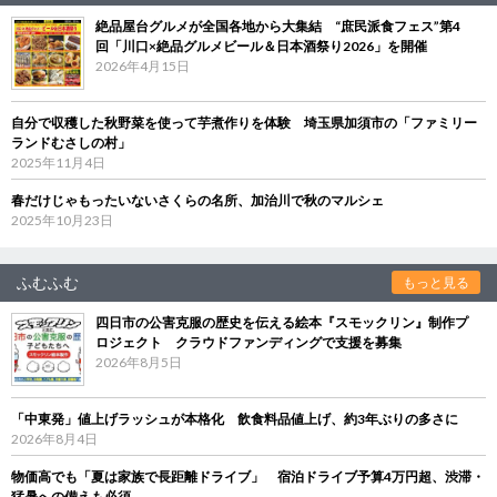
絶品屋台グルメが全国各地から大集結 “庶民派食フェス”第4
回「川口×絶品グルメビール＆日本酒祭り2026」を開催
2026年4月15日
自分で収穫した秋野菜を使って芋煮作りを体験 埼玉県加須市の「ファミリー
ランドむさしの村」
2025年11月4日
春だけじゃもったいないさくらの名所、加治川で秋のマルシェ
2025年10月23日
ふむふむ
もっと見る
四日市の公害克服の歴史を伝える絵本『スモックリン』制作プ
ロジェクト クラウドファンディングで支援を募集
2026年8月5日
「中東発」値上げラッシュが本格化 飲食料品値上げ、約3年ぶりの多さに
2026年8月4日
物価高でも「夏は家族で長距離ドライブ」 宿泊ドライブ予算4万円超、渋滞・
猛暑への備えも必須