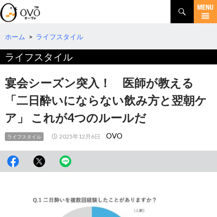
検
索
コ
ン
テ
ホーム
>
ライフスタイル
ン
ライフスタイル
ツ
へ
移
宴会シーズン突入！ 医師が教える
動
「二日酔いにならない飲み方と翌朝ケ
ア」 これが4つのルールだ
OVO
2025年12月6日
ライフスタイル