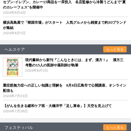
セブン‐イレブン、カレー15商品を一斉投入 名店監修から冷製うどんまで“夏
のカレーフェス”を開催中
2026年8月6日
横浜高島屋で「韓国市場」がスタート 人気グルメから雑貨まで約30ブランド
が集結
2026年8月5日
ヘルスケア
もっと見る
現代書林から新刊『こんなときには、まず、漢方！』 漢方三
考塾の15人の医師や薬剤師が執筆
2026年8月5日
重症筋無力症への正しい知識と理解を 8月8日広島市で公開講座、オンライン
配信も
2026年7月31日
【がんを生きる緩和ケア医・大橋洋平「足し算命」】天空を見上げて
2026年7月28日
フェスティバル
もっと見る