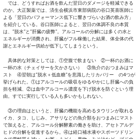
では、どうすればお酒を飲んだ翌日のダメージを軽減できる
のか。大正製薬では、済生会横浜市東部病院の谷口英喜医師に
よる「翌日のパフォーマンス低下に響きづらいお酒の飲み方」
を紹介している。谷口医師によると、翌日の体調不良の本質
は、“脱水”と“肝臓の疲弊”。アルコールの分解には多くの水と
エネルギーが消費され、肝臓がフル稼働した結果、体全体の代
謝とエネルギー供給が低下してしまうという。
具体的な対策としては、①空腹で飲まない ②一杯のお酒に
一杯の水（チェイサーを欠かさない） ③魚介のおつまみはマ
スト ④翌朝は“脱水＋低血糖”を意識したリカバリー の4つが
挙げられた。①はアルコールの吸収をゆるやかにし肝臓への負
担を軽減、②は血中アルコール濃度を下げ脱水を防ぐという理
由。すでに実行している人も多いかもしれない。
③の理由はというと、肝臓の機能を高めるタウリンが取れる
イカ、タコ、しじみ、アサリなどの魚介類をおつまみにマスト
で加えると、アルコール分解酵素の働きを助け、アセトアルデ
ヒドの分解を促進するから。④は経口補水液やスポーツドリン
クで電解質を補い、お粥・うどん・果物・みそ汁など、ブドウ