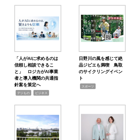
「人がAIに求めるのは
日野川の風を感じて絶
信頼し相談できるこ
品ジビエも満喫 鳥取
と」 ロジカがAI事業
のサイクリングイベン
者と導入機関の共通指
ト
針案を策定へ
,
スポーツ
,
,
デジもの
ビジネス