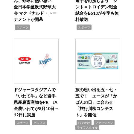
ん、野球に熱い思い
選手を応援しよう シ
全日本学童軟式野球大
ント＝トロイデン戦全
会 マクドナルド・トー
試合をBS10が今季も無
ナメントが開幕
料放送
,
,
スポーツ
スポーツ
ドジャースタジアムで
旅の思い出を五・七・
「いわて牛」など岩手
五で！ エースが「か
県産農畜産物をPR JA
ばんの日」に合わせ
全農いわてが8月10日～
「旅行川柳コンテス
12日に実施
ト」を開催
,
,
,
,
,
スポーツ
ビジネス
おでかけ
ファッション
ライフスタイル