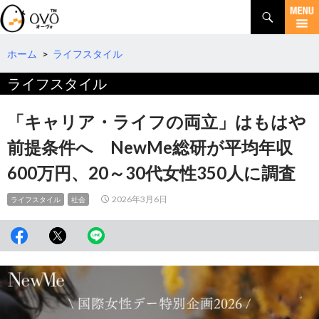
検
索
コ
ン
テ
ホーム
>
ライフスタイル
ン
ライフスタイル
ツ
へ
移
「キャリア・ライフの両立」はもはや
動
前提条件へ NewMe総研が平均年収
600万円、20～30代女性350人に調査
2026年3月6日
ライフスタイル
社会