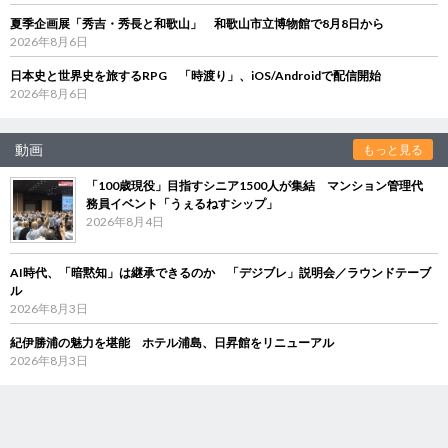
夏季企画展「秀吉・秀長と和歌山」 和歌山市立博物館で8月8日から
2026年8月6日
日本史と世界史を旅するRPG 「時渡り」、iOS/Androidで配信開始
2026年8月6日
動画
もっと見る
「100歳現役」目指すシニア1500人が集結 マンション管理代
務員イベント「うぇるねすシップ」
2026年8月4日
AI時代、「暗黙知」は継承できるのか 「デジブレ」説明会／ラウンドテーブ
ル
2026年8月3日
紀伊勝浦の魅力を堪能 ホテル浦島、日昇館をリニューアル
2026年8月3日