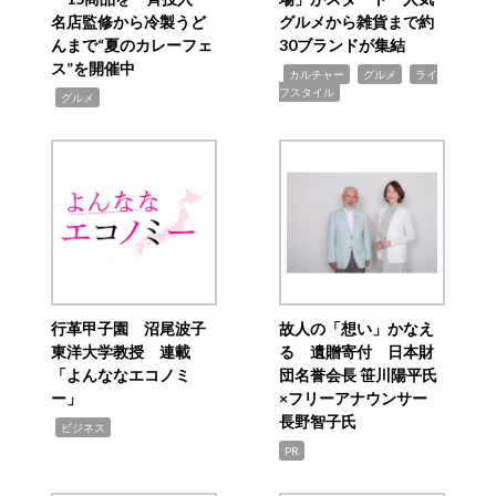
名店監修から冷製うど
グルメから雑貨まで約
んまで“夏のカレーフェ
30ブランドが集結
ス”を開催中
,
,
,
カルチャー
グルメ
ライ
フスタイル
,
グルメ
行革甲子園 沼尾波子
故人の「想い」かなえ
東洋大学教授 連載
る 遺贈寄付 日本財
「よんななエコノミ
団名誉会長 笹川陽平氏
ー」
×フリーアナウンサー
長野智子氏
,
ビジネス
PR