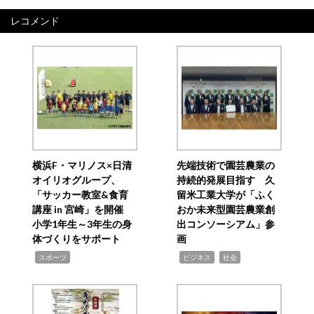
レコメンド
横浜F・マリノス×日清
先端技術で園芸農業の
オイリオグループ、
持続的発展目指す 久
「サッカー教室&食育
留米工業大学が「ふく
講座 in 宮崎」を開催
おか未来型園芸農業創
小学1年生～3年生の身
出コンソーシアム」参
体づくりをサポート
画
,
,
,
スポーツ
ビジネス
社会