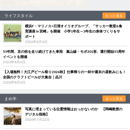
ライフスタイル
もっと見る
横浜F・マリノス×日清オイリオグループ、「サッカー教室&食
育講座 in 宮崎」を開催 小学1年生～3年生の身体づくりをサ
ポート
2026年8月6日
55年間、京の街を走り続けてきた車両 嵐山線・モボ301形、運行開始55周年
イベントを開催
2026年8月6日
【入場無料！大江戸ビール祭り2026秋】仕事帰りの一杯や週末の昼飲みにも！
全国のクラフトビールが大集合｜品川
2026年8月6日
まめ学
もっと見る
写真に埋まっている位置情報はおっかないのか 【岡嶋教授の
デジタル指南】
2026年7月22日