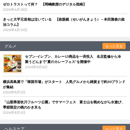
ゼロトラストって何？ 【岡嶋教授のデジタル指南】
2026年6月18日
きっと大平元首相は泣いている 【政眼鏡（せいがんきょう）－本田雅俊の政
治コラム】
2026年6月10日
グルメ
もっと見る
セブン‐イレブン、カレー15商品を一斉投入 名店監修から冷
製うどんまで“夏のカレーフェス”を開催中
2026年8月6日
横浜高島屋で「韓国市場」がスタート 人気グルメから雑貨まで約30ブランド
が集結
2026年8月5日
「山梨県笛吹川フルーツ公園」でサマーフェス 富士山を眺めながら水遊び、
季節限定の桃のかき氷も
2026年8月3日
ヘルスケア
もっと見る