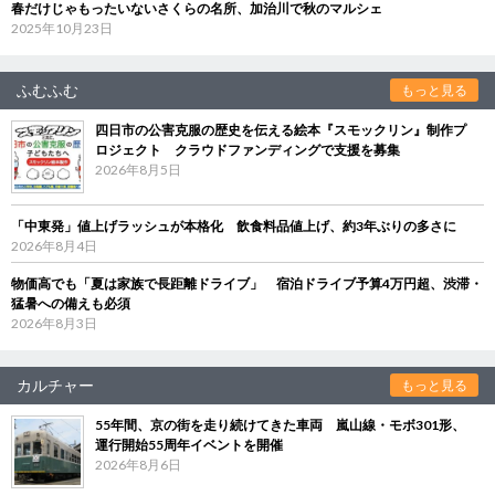
春だけじゃもったいないさくらの名所、加治川で秋のマルシェ
2025年10月23日
ふむふむ
もっと見る
四日市の公害克服の歴史を伝える絵本『スモックリン』制作プ
ロジェクト クラウドファンディングで支援を募集
2026年8月5日
「中東発」値上げラッシュが本格化 飲食料品値上げ、約3年ぶりの多さに
2026年8月4日
物価高でも「夏は家族で長距離ドライブ」 宿泊ドライブ予算4万円超、渋滞・
猛暑への備えも必須
2026年8月3日
カルチャー
もっと見る
55年間、京の街を走り続けてきた車両 嵐山線・モボ301形、
運行開始55周年イベントを開催
2026年8月6日