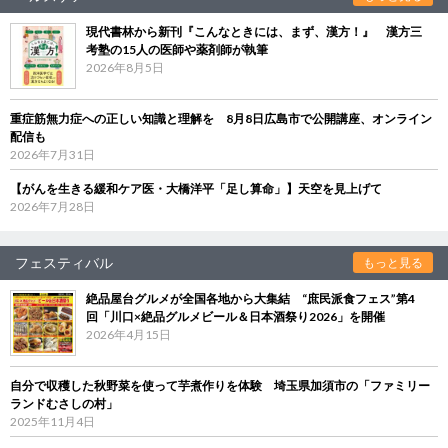
現代書林から新刊『こんなときには、まず、漢方！』 漢方三
考塾の15人の医師や薬剤師が執筆
2026年8月5日
重症筋無力症への正しい知識と理解を 8月8日広島市で公開講座、オンライン
配信も
2026年7月31日
【がんを生きる緩和ケア医・大橋洋平「足し算命」】天空を見上げて
2026年7月28日
フェスティバル
もっと見る
絶品屋台グルメが全国各地から大集結 “庶民派食フェス”第4
回「川口×絶品グルメビール＆日本酒祭り2026」を開催
2026年4月15日
自分で収穫した秋野菜を使って芋煮作りを体験 埼玉県加須市の「ファミリー
ランドむさしの村」
2025年11月4日