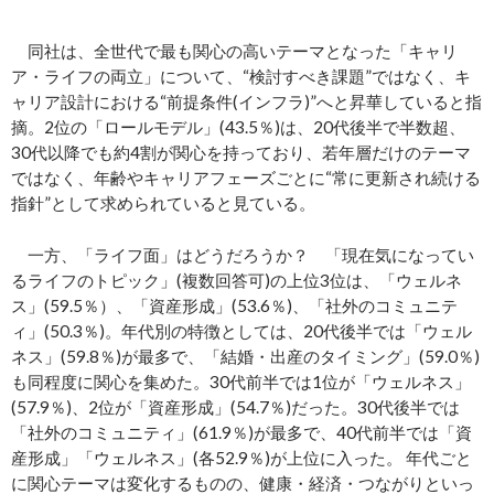
同社は、全世代で最も関心の高いテーマとなった「キャリ
ア・ライフの両立」について、“検討すべき課題”ではなく、キ
ャリア設計における“前提条件(インフラ)”へと昇華していると指
摘。2位の「ロールモデル」(43.5％)は、20代後半で半数超、
30代以降でも約4割が関心を持っており、若年層だけのテーマ
ではなく、年齢やキャリアフェーズごとに“常に更新され続ける
指針”として求められていると見ている。
一方、「ライフ面」はどうだろうか？ 「現在気になってい
るライフのトピック」(複数回答可)の上位3位は、「ウェルネ
ス」(59.5％）、「資産形成」(53.6％)、「社外のコミュニテ
ィ」(50.3％)。年代別の特徴としては、20代後半では「ウェル
ネス」(59.8％)が最多で、「結婚・出産のタイミング」(59.0％)
も同程度に関心を集めた。30代前半では1位が「ウェルネス」
(57.9％)、2位が「資産形成」(54.7％)だった。30代後半では
「社外のコミュニティ」(61.9％)が最多で、40代前半では「資
産形成」「ウェルネス」(各52.9％)が上位に入った。 年代ごと
に関心テーマは変化するものの、健康・経済・つながりといっ