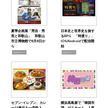
夏季企画展「秀吉・秀
日本史と世界史を旅す
長と和歌山」 和歌山
るRPG 「時渡り」、
市立博物館で8月8日か
iOS/Androidで配信開
ら
始
,
,
カルチャー
カルチャー
セブン‐イレブン、カレ
横浜高島屋で「韓国市
ー15商品を一斉投入
場」がスタート 人気