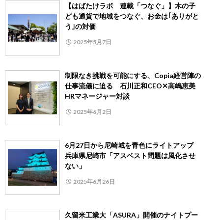
【はばたけラボ 連載「つなぐ」】木の子
ども通貨で地域をつなぐ、お金は｢ありがと
う｣の対価
2025年5月7日
制限なき挑戦を可能にする、Copia経営陣の
仕事流儀に迫る 石川正和CEO✕高嶋恵美
HRマネージャー対談
2025年6月2日
6月27日から尼崎城を青色にライトアップ
兵庫県尼崎市「アスベスト問題は風化させ
ない」
2025年6月26日
久留米工業大「ASURA」開催のナイトプー