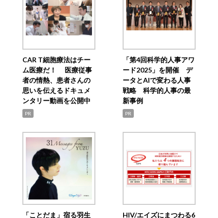
CAR T細胞療法はチー
「第4回科学的人事アワ
ム医療だ！ 医療従事
ード2025」を開催 デ
者の情熱、患者さんの
ータとAIで変わる人事
思いを伝えるドキュメ
戦略 科学的人事の最
ンタリー動画を公開中
新事例
PR
PR
「ことだま」宿る羽生
HIV/エイズにまつわる6