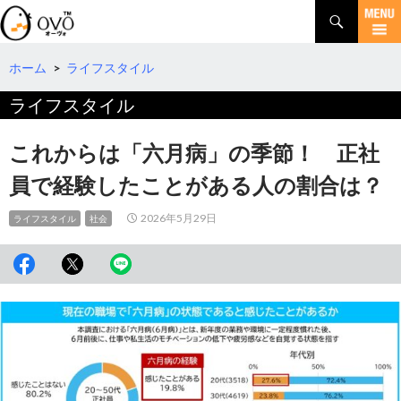
検
索
コ
ン
テ
ホーム
>
ライフスタイル
ン
ライフスタイル
ツ
へ
移
これからは「六月病」の季節！ 正社
動
員で経験したことがある人の割合は？
2026年5月29日
ライフスタイル
社会