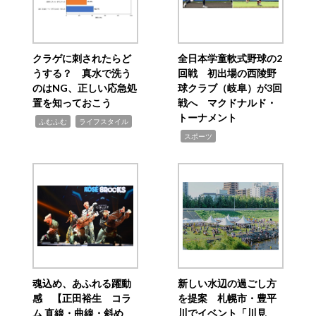
クラゲに刺されたらど
全日本学童軟式野球の2
うする？ 真水で洗う
回戦 初出場の西陵野
のはNG、正しい応急処
球クラブ（岐阜）が3回
置を知っておこう
戦へ マクドナルド・
トーナメント
,
,
ふむふむ
ライフスタイル
,
スポーツ
魂込め、あふれる躍動
新しい水辺の過ごし方
感 【正田裕生 コラ
を提案 札幌市・豊平
ム 直線・曲線・斜め
川でイベント「川見