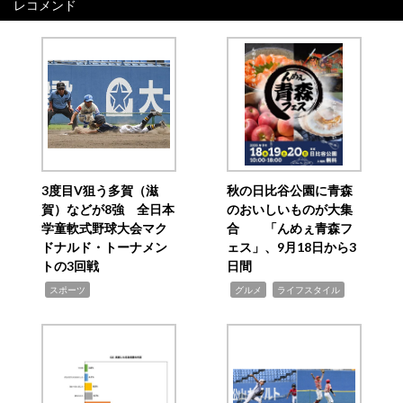
レコメンド
3度目V狙う多賀（滋
秋の日比谷公園に青森
賀）などが8強 全日本
のおいしいものが大集
学童軟式野球大会マク
合 「んめぇ青森フ
ドナルド・トーナメン
ェス」、9月18日から3
トの3回戦
日間
,
,
,
スポーツ
グルメ
ライフスタイル