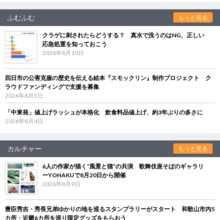
ふむふむ
もっと見る
クラゲに刺されたらどうする？ 真水で洗うのはNG、正しい
応急処置を知っておこう
2026年8月10日
四日市の公害克服の歴史を伝える絵本『スモックリン』制作プロジェクト ク
ラウドファンディングで支援を募集
2026年8月5日
「中東発」値上げラッシュが本格化 飲食料品値上げ、約3年ぶりの多さに
2026年8月4日
カルチャー
もっと見る
6人の作家が描く“風景と猫”の共演 歌舞伎座そばのギャラリ
ーYOHAKUで8月20日から開催
2026年8月9日
豊臣秀吉・秀長兄弟ゆかりの地を巡るスタンプラリーがスタート 和歌山市内5
カ所・近畿6カ所を巡り限定グッズをもらおう