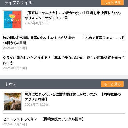
ライフスタイル
もっと見る
【東京駅・ヤエチカ】この夏食べたい！猛暑を乗り切る「ひん
やり＆スタミナグルメ」6選
2026年8月10日
秋の日比谷公園に青森のおいしいものが大集合 「んめぇ青森フェス」、9月
18日から3日間
2026年8月10日
クラゲに刺されたらどうする？ 真水で洗うのはNG、正しい応急処置を知って
おこう
2026年8月10日
まめ学
もっと見る
写真に埋まっている位置情報はおっかないのか 【岡嶋教授の
デジタル指南】
2026年7月22日
ゼロトラストって何？ 【岡嶋教授のデジタル指南】
2026年6月18日