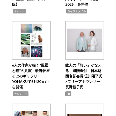
線】
2026」を開催
,
,
スポーツ
ライフスタイル
6人の作家が描く“風景
故人の「想い」かなえ
と猫”の共演 歌舞伎座
る 遺贈寄付 日本財
そばのギャラリー
団名誉会長 笹川陽平氏
YOHAKUで8月20日か
×フリーアナウンサー
ら開催
長野智子氏
,
カルチャー
PR