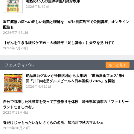
考塾の15人の医師や薬剤師が執筆
2026年8月5日
重症筋無力症への正しい知識と理解を 8月8日広島市で公開講座、オンライン
配信も
2026年7月31日
【がんを生きる緩和ケア医・大橋洋平「足し算命」】天空を見上げて
2026年7月28日
フェスティバル
もっと見る
絶品屋台グルメが全国各地から大集結 “庶民派食フェス”第4
回「川口×絶品グルメビール＆日本酒祭り2026」を開催
2026年4月15日
自分で収穫した秋野菜を使って芋煮作りを体験 埼玉県加須市の「ファミリー
ランドむさしの村」
2025年11月4日
春だけじゃもったいないさくらの名所、加治川で秋のマルシェ
2025年10月23日