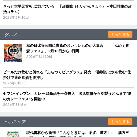
きっと大平元首相は泣いている 【政眼鏡（せいがんきょう）－本田雅俊の政
治コラム】
2026年6月10日
グルメ
もっと見る
秋の日比谷公園に青森のおいしいものが大集合 「んめぇ青
森フェス」、9月18日から3日間
2026年8月10日
ビールだけ飲むと倒れる「ふらつくビアグラス」発売 “強制的に水を飲む”仕
掛けで適正飲酒を後押し
2026年8月7日
セブン‐イレブン、カレー15商品を一斉投入 名店監修から冷製うどんまで“夏
のカレーフェス”を開催中
2026年8月6日
ヘルスケア
もっと見る
現代書林から新刊『こんなときには、まず、漢方！』 漢方三