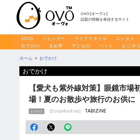
OVO [オーヴォ]
話題の情報を発信するサイト
コンテンツへ移動
検
SDGs
ジェンダー
ライフスタイル
エンタメ
索
おでかけ
まめ学
デジもの
ペット
ビジネ
ホーム
>
おでかけ
おでかけ
【愛犬も紫外線対策】眼鏡市場
場！夏のお散歩や旅行のお供に
TABIZINE
2026年6月16日
おでかけ