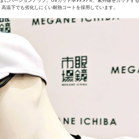
にバージョンアップ。UVカット率99.97％、紫外線をカットす
、高温下でも劣化しにくい耐熱コートを採用しています。