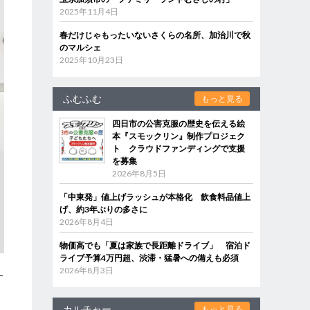
2025年11月4日
春だけじゃもったいないさくらの名所、加治川で秋
のマルシェ
2025年10月23日
ふむふむ
もっと見る
四日市の公害克服の歴史を伝える絵
本『スモックリン』制作プロジェク
ト クラウドファンディングで支援
を募集
2026年8月5日
「中東発」値上げラッシュが本格化 飲食料品値上
げ、約3年ぶりの多さに
2026年8月4日
物価高でも「夏は家族で長距離ドライブ」 宿泊ド
ライブ予算4万円超、渋滞・猛暑への備えも必須
2026年8月3日
す
カルチャー
もっと見る