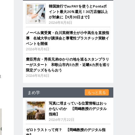
韓国旅行でau PAYを使うとPontaポ
イント最大20％還元！30万店舗以上
が対象に【9月30日まで】
2026年8月8日
ノーベル賞受賞・白川英樹博士が小中高生を直接指
導 名城大学が講演会と導電性プラスチック実験イ
ベントを開催
2026年8月8日
豊臣秀吉・秀長兄弟ゆかりの地を巡るスタンプラリ
ーがスタート 和歌山市内5カ所・近畿6カ所を巡り
な
限定グッズをもらおう
2026年8月8日
率
まめ学
もっと見る
写真に埋まっている位置情報はおっ
かないのか 【岡嶋教授のデジタル
指南】
2026年7月22日
ゼロトラストって何？ 【岡嶋教授のデジタル指