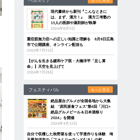
ヘルスケア
もっと見る
現代書林から新刊『こんなときに
は、まず、漢方！』 漢方三考塾の
15人の医師や薬剤師が執筆
2026年8月5日
重症筋無力症への正しい知識と理解を 8月8日広島
線
市で公開講座、オンライン配信も
2026年7月31日
【がんを生きる緩和ケア医・大橋洋平「足し算
命」】天空を見上げて
2026年7月28日
フェスティバル
もっと見る
絶品屋台グルメが全国各地から大集
結 “庶民派食フェス”第4回「川口×
絶品グルメビール＆日本酒祭り
2026」を開催
2026年4月15日
自分で収穫した秋野菜を使って芋煮作りを体験 埼
玉県加須市の「ファミリーランドむさしの村」