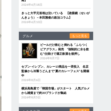
南】
2026年6月18日
きっと大平元首相は泣いている 【政眼鏡（せいが
んきょう）－本田雅俊の政治コラム】
2026年6月10日
グルメ
もっと見る
ビールだけ飲むと倒れる「ふらつく
ビアグラス」発売 “強制的に水を飲
む”仕掛けで適正飲酒を後押し
2026年8月7日
セブン‐イレブン、カレー15商品を一斉投入 名店
監修から冷製うどんまで“夏のカレーフェス”を開催
中
2026年8月6日
横浜高島屋で「韓国市場」がスタート 人気グルメ
から雑貨まで約30ブランドが集結
2026年8月5日