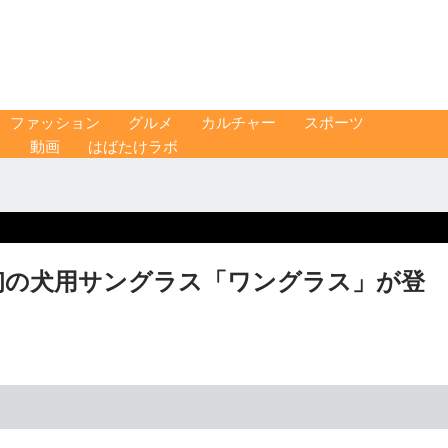
ファッション
グルメ
カルチャー
スポーツ
ス
動画
はばたけラボ
初の犬用サングラス「ワングラス」が登