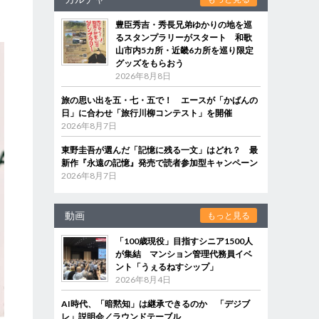
る
豊臣秀吉・秀長兄弟ゆかりの地を巡
るスタンプラリーがスタート 和歌
山市内5カ所・近畿6カ所を巡り限定
グッズをもらおう
2026年8月8日
旅の思い出を五・七・五で！ エースが「かばんの
日」に合わせ「旅行川柳コンテスト」を開催
2026年8月7日
東野圭吾が選んだ「記憶に残る一文」はどれ？ 最
新作『永遠の記憶』発売で読者参加型キャンペーン
2026年8月7日
動画
もっと見る
「100歳現役」目指すシニア1500人
が集結 マンション管理代務員イベ
ント「うぇるねすシップ」
2026年8月4日
AI時代、「暗黙知」は継承できるのか 「デジブ
レ」説明会／ラウンドテーブル