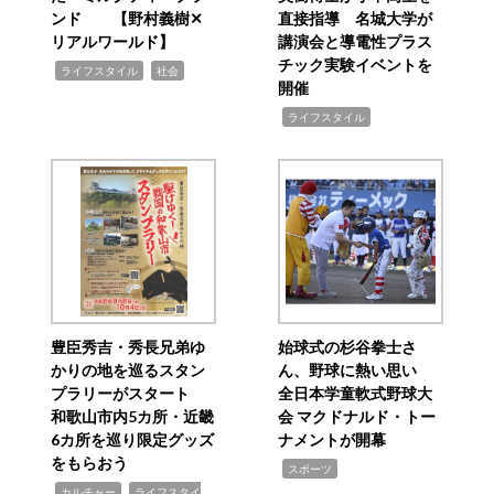
ンド 【野村義樹✕
直接指導 名城大学が
リアルワールド】
講演会と導電性プラス
チック実験イベントを
,
,
ライフスタイル
社会
開催
,
ライフスタイル
豊臣秀吉・秀長兄弟ゆ
始球式の杉谷拳士さ
かりの地を巡るスタン
ん、野球に熱い思い
プラリーがスタート
全日本学童軟式野球大
和歌山市内5カ所・近畿
会 マクドナルド・トー
6カ所を巡り限定グッズ
ナメントが開幕
をもらおう
,
スポーツ
,
,
カルチャー
ライフスタイ