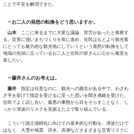
ことで不安を解消できた。
―お二人の発想の転換をどう思いますか。
山本
ここに来るまでに大変な議論、苦労があったと推察す
る。災害に強いまちづくりを前に進め、住民はもとより観光客
にとっても魅力的な観光地にしていくという発想の転換をして
地域の先頭に立っているお二人と住民の皆さんに心から敬意を
表したい。
―藤井さんのお考えは。
藤井
指定は任意なのに、観光への懸念がある中で、わざわ
ざ手を挙げて指定を受けるに至った思いを聞き感銘を受けた。
住民でよく話し合い、最悪の事態から目をそらすことなく、し
っかり津波のリスクを見据えた上で取り組んでいる。
こういう国土強靱化に向けての基本的な行動を、津波だけで
はなく、大雪や地震、洪水、高潮などさまざまな災害リスクに