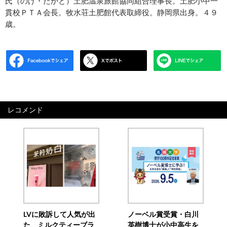
氏（のげ・たかと）土肥温泉旅館協同組合理事長。土肥小中一
貫校ＰＴＡ会長。牧水荘土肥館代表取締役。静岡県出身。４９
歳。
レコメンド
LVに敗訴して人気が出
ノーベル賞受賞・白川
た ミルクティーブラ
英樹博士が小中高生を