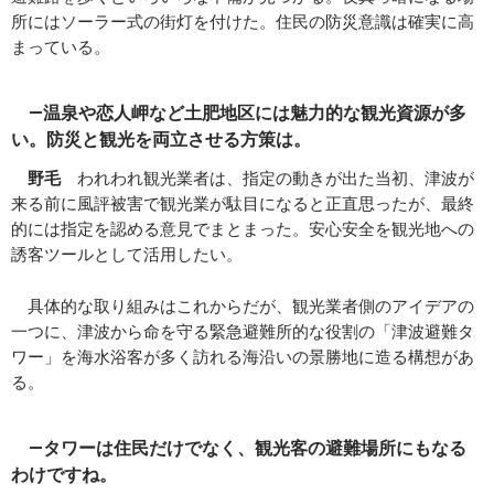
所にはソーラー式の街灯を付けた。住民の防災意識は確実に高
まっている。
―温泉や恋人岬など土肥地区には魅力的な観光資源が多
い。防災と観光を両立させる方策は。
野毛
われわれ観光業者は、指定の動きが出た当初、津波が
来る前に風評被害で観光業が駄目になると正直思ったが、最終
的には指定を認める意見でまとまった。安心安全を観光地への
誘客ツールとして活用したい。
具体的な取り組みはこれからだが、観光業者側のアイデアの
一つに、津波から命を守る緊急避難所的な役割の「津波避難タ
ワー」を海水浴客が多く訪れる海沿いの景勝地に造る構想があ
る。
―タワーは住民だけでなく、観光客の避難場所にもなる
わけですね。