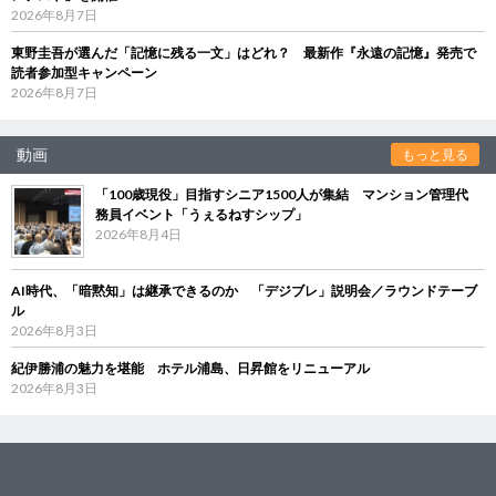
2026年8月7日
東野圭吾が選んだ「記憶に残る一文」はどれ？ 最新作『永遠の記憶』発売で
読者参加型キャンペーン
2026年8月7日
動画
もっと見る
「100歳現役」目指すシニア1500人が集結 マンション管理代
務員イベント「うぇるねすシップ」
2026年8月4日
AI時代、「暗黙知」は継承できるのか 「デジブレ」説明会／ラウンドテーブ
ル
2026年8月3日
紀伊勝浦の魅力を堪能 ホテル浦島、日昇館をリニューアル
2026年8月3日