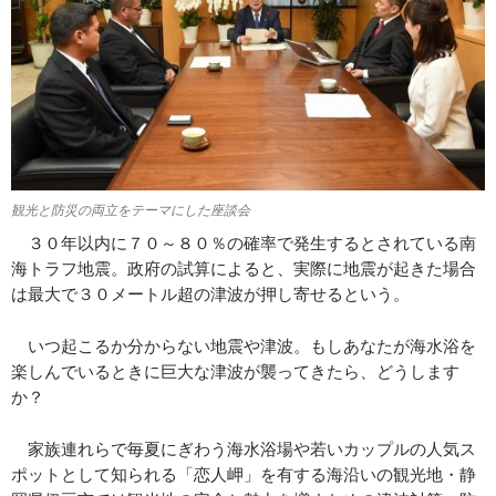
観光と防災の両立をテーマにした座談会
３０年以内に７０～８０％の確率で発生するとされている南
海トラフ地震。政府の試算によると、実際に地震が起きた場合
は最大で３０メートル超の津波が押し寄せるという。
いつ起こるか分からない地震や津波。もしあなたが海水浴を
楽しんでいるときに巨大な津波が襲ってきたら、どうします
か？
家族連れらで毎夏にぎわう海水浴場や若いカップルの人気ス
ポットとして知られる「恋人岬」を有する海沿いの観光地・静