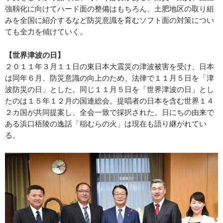
強靱化に向けてハード面の整備はもちろん、土肥地区の取り組
みを全国に紹介するなど防災意識を育むソフト面の対策につい
ても全力を傾けていく。
【世界津波の日】
２０１１年３月１１日の東日本大震災の津波被害を受け、日本
は同年６月、防災意識の向上のため、法律で１１月５日を「津
波防災の日」とした。同じ１１月５日を「世界津波の日」とし
たのは１５年１２月の国連総会。提唱者の日本を含む世界１４
２カ国が共同提案し、全会一致で採択された。日にちの由来で
ある浜口梧陵の逸話「稲むらの火」は現在も語り継がれてい
る。