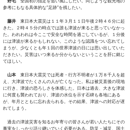
野毛
全国初の指定を追い風にしたい。同じような観光地の
参考にもなる具体的な“足跡”を残したい。
藤井
東日本大震災は１１年３月１１日午後２時４６分に起
きた。２時４５分の時点では誰も津波が来ると思っていなかっ
た。われわれは今ここで安全な時間を過ごしているが、１分後
には津波が来るかもしれない。このような認識をつい忘れてし
まうが、少なくとも年１回の世界津波の日には思い出していた
だきたい。災害はいつ来るか分からないということを肝に銘じ
てほしい。
山本
東日本大震災では死者・行方不明者が１万８千人を超
え、大津波でたくさんの人が亡くなった。私は被災直後の現地
に行き、津波の恐ろしさを体感した。日本は過去、大きな津波
に何度も襲われており、津波の水位を示す石碑も各地にある
が、年月とともに忘れ去られる。その結果、津波への対応が遅
れてしまう。
過去の津波災害を知るお年寄りの皆さんが若い人たちにその
事実をしっかり語り継いでいく必要がある。防災・減災、国土