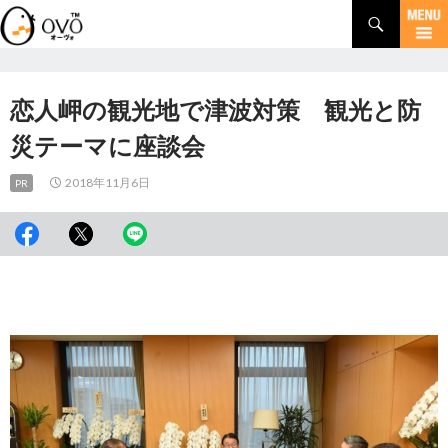
検
索
コ
ン
テ
ン
恋人岬の観光地で津波対策 観光と防
ツ
へ
災テーマに座談会
移
動
2018年11月6日
PR