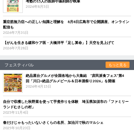
考塾の15人の医師や薬剤師が執筆
2026年8月5日
重症筋無力症への正しい知識と理解を 8月8日広島市で公開講座、オンライン
配信も
2026年7月31日
【がんを生きる緩和ケア医・大橋洋平「足し算命」】天空を見上げて
2026年7月28日
フェスティバル
もっと見る
絶品屋台グルメが全国各地から大集結 “庶民派食フェス”第4
回「川口×絶品グルメビール＆日本酒祭り2026」を開催
2026年4月15日
自分で収穫した秋野菜を使って芋煮作りを体験 埼玉県加須市の「ファミリー
ランドむさしの村」
2025年11月4日
春だけじゃもったいないさくらの名所、加治川で秋のマルシェ
2025年10月23日