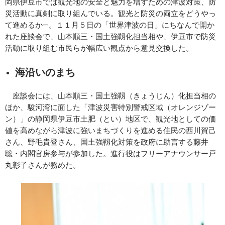
岡県伊豆市では観光地の安全と魅力を増すための津波対策、防
災活動に真剣に取り組んでいる。観光と防災の両立をどうやっ
て進めるか―。１１月５日の「世界津波の日」にちなんで開か
れた座談会で、山本順三・国土強靱化担当相や、伊豆市で防災
活動に取り組む市民らが幅広い観点から意見交換した。
海沿いのまち
座談会には、山本順三・国土強靱（きょうじん）化担当相の
ほか、駿河湾に面した「津波災害特別警戒区域（オレンジゾー
ン）」の静岡県伊豆市土肥（とい）地区で、観光地としての価
値を高めながら津波に強いまちづくりを進める住民の西川賀己
さん、野毛貴登さん、国土強靱化対策を政府に助言する藤井
聡・内閣官房参与が参加した。進行役はフリーアナウンサー戸
丸彰子さんが務めた。