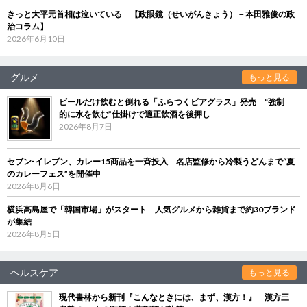
きっと大平元首相は泣いている 【政眼鏡（せいがんきょう）－本田雅俊の政
治コラム】
2026年6月10日
グルメ
もっと見る
ビールだけ飲むと倒れる「ふらつくビアグラス」発売 “強制
的に水を飲む”仕掛けで適正飲酒を後押し
2026年8月7日
セブン‐イレブン、カレー15商品を一斉投入 名店監修から冷製うどんまで“夏
のカレーフェス”を開催中
2026年8月6日
横浜高島屋で「韓国市場」がスタート 人気グルメから雑貨まで約30ブランド
が集結
2026年8月5日
ヘルスケア
もっと見る
現代書林から新刊『こんなときには、まず、漢方！』 漢方三