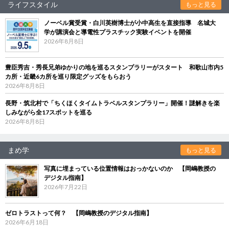
ライフスタイル
もっと見る
ノーベル賞受賞・白川英樹博士が小中高生を直接指導 名城大
学が講演会と導電性プラスチック実験イベントを開催
2026年8月8日
豊臣秀吉・秀長兄弟ゆかりの地を巡るスタンプラリーがスタート 和歌山市内5
カ所・近畿6カ所を巡り限定グッズをもらおう
2026年8月8日
長野・筑北村で「ちくほくタイムトラベルスタンプラリー」開催！謎解きを楽
しみながら全17スポットを巡る
2026年8月8日
まめ学
もっと見る
写真に埋まっている位置情報はおっかないのか 【岡嶋教授の
デジタル指南】
2026年7月22日
ゼロトラストって何？ 【岡嶋教授のデジタル指南】
2026年6月18日