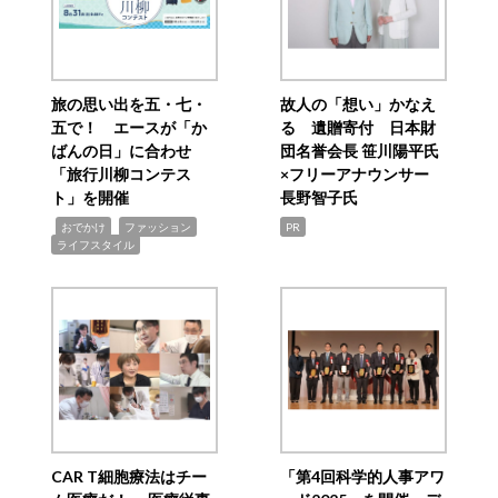
旅の思い出を五・七・
故人の「想い」かなえ
五で！ エースが「か
る 遺贈寄付 日本財
ばんの日」に合わせ
団名誉会長 笹川陽平氏
「旅行川柳コンテス
×フリーアナウンサー
ト」を開催
長野智子氏
,
,
,
おでかけ
ファッション
PR
ライフスタイル
CAR T細胞療法はチー
「第4回科学的人事アワ