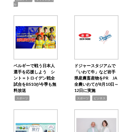
ル
ベルギーで戦う日本人
ドジャースタジアムで
選手を応援しよう シ
「いわて牛」など岩手
ント＝トロイデン戦全
県産農畜産物をPR JA
試合をBS10が今季も無
全農いわてが8月10日～
料放送
12日に実施
,
,
,
スポーツ
スポーツ
ビジネス