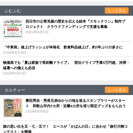
ふむふむ
もっと見る
四日市の公害克服の歴史を伝える絵本『スモックリン』制作プ
ロジェクト クラウドファンディングで支援を募集
2026年8月5日
「中東発」値上げラッシュが本格化 飲食料品値上げ、約3年ぶりの多さに
2026年8月4日
物価高でも「夏は家族で長距離ドライブ」 宿泊ドライブ予算4万円超、渋滞・
猛暑への備えも必須
2026年8月3日
カルチャー
もっと見る
豊臣秀吉・秀長兄弟ゆかりの地を巡るスタンプラリーがスター
ト 和歌山市内5カ所・近畿6カ所を巡り限定グッズをもらおう
2026年8月8日
旅の思い出を五・七・五で！ エースが「かばんの日」に合わせ「旅行川柳コ
ンテスト」を開催