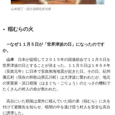
山本順三・国土強靱化担当相
稲むらの火
―なぜ１１月５日が「世界津波の日」になったのです
か。
山本
日本が提唱して２０１５年の国連総会で１１月５日を
世界津波の日とすることが決まった。１１月５日は１８５４年
（安政元年）に日本で安政南海地震が起きた日。その日、紀州
藩広村（現在の和歌山県広川町）は大津波に襲われたが、地元
の実業家・浜口梧陵（はまぐち・ごりょう）のとっさの機転で
たくさんの村人の命が救われた。
高台にいた梧陵は屋外に積んでいた稲の束（稲むら）に火を
付けて避難先を知らせ、暗闇の中を逃げ惑う村人を安全な高台
に誘導した。