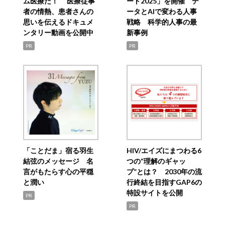
ム医療だ！ 医療従事
ード2025」を開催 デ
者の情熱、患者さんの
ータとAIで変わる人事
思いを伝えるドキュメ
戦略 科学的人事の最
ンタリー動画を公開中
新事例
PR
PR
「ことだま」宿る羽生
HIV/エイズにまつわる6
結弦のメッセージ 名
つの“理解のギャッ
言がもたらす心の平穏
プ”とは？ 2030年の流
と潤い
行終結を目指すGAP6の
特設サイトを公開
PR
PR