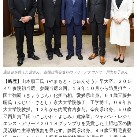
座談会を終えた皆さん。右端は司会進行のフリーアナウンサー戸丸彰子さん
【略歴】
山本順三氏（やまもと・じゅんぞう）早大卒。２００
４年参院初当選、参院当選３回。１８年１０月から防災担当・
国土強靱（きょうじん）化担当相。愛媛県出身。６４歳▽藤井
聡氏（ふじい・さとし）京大大学院修了、工学博士。０９年京
大大学院教授。１２年から内閣官房参与。奈良県出身。５０歳
▽西川賀己氏（にしかわ・よしみ）建築業。ジャパン・レジリ
エンス・アワード２０１８グランプリを受賞した土肥地区の防
災活動で主導的役割を果たす。静岡県出身。４９歳▽野毛貴登