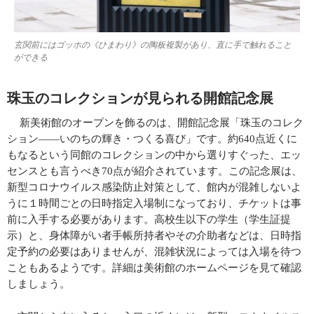
玄関前にはゴッホの《ひまわり》の陶板複製があり、直に手で触れること
ができる
珠玉のコレクションが見られる開館記念展
新美術館のオープンを飾るのは、開館記念展「珠玉のコレク
ション――いのちの輝き・つくる喜び」です。約
640
点近くに
もなるという同館のコレクションの中から選りすぐった、エッ
センスとも言うべき
70
点が紹介されています。この記念展は、
新型コロナウイルス感染防止対策として、館内が混雑しないよ
うに１時間ごとの日時指定入場制になっており、チケットは事
前に入手する必要があります。高校生以下の学生（学生証提
示）と、身体障がい者手帳所持者やその介助者などは、日時指
定予約の必要はありませんが、混雑状況によっては入場を待つ
こともあるようです。詳細は美術館のホームページを見て確認
しましょう。