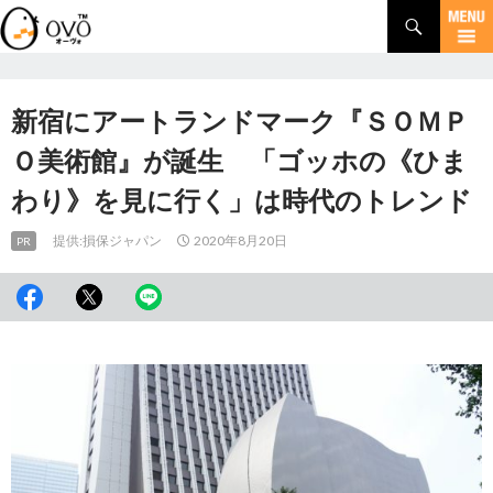
検
索
コ
ン
テ
ン
新宿にアートランドマーク『ＳＯＭＰ
ツ
へ
Ｏ美術館』が誕生 「ゴッホの《ひま
移
わり》を見に行く」は時代のトレンド
動
提供:損保ジャパン
2020年8月20日
PR