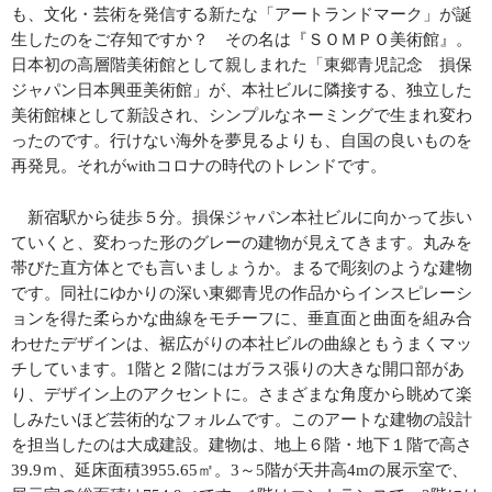
も、文化・芸術を発信する新たな「アートランドマーク」が誕
生したのをご存知ですか？ その名は『ＳＯＭＰＯ美術館』。
日本初の高層階美術館として親しまれた「東郷青児記念 損保
ジャパン日本興亜美術館」が、本社ビルに隣接する、独立した
美術館棟として新設され、シンプルなネーミングで生まれ変わ
ったのです。行けない海外を夢見るよりも、自国の良いものを
再発見。それが
with
コロナの時代のトレンドです。
新宿駅から徒歩５分。損保ジャパン本社ビルに向かって歩い
ていくと、変わった形のグレーの建物が見えてきます。丸みを
帯びた直方体とでも言いましょうか。まるで彫刻のような建物
です。同社にゆかりの深い東郷青児の作品からインスピレーシ
ョンを得た柔らかな曲線をモチーフに、垂直面と曲面を組み合
わせたデザインは、裾広がりの本社ビルの曲線ともうまくマッ
チしています。
1
階と２階にはガラス張りの大きな開口部があ
り、デザイン上のアクセントに。さまざまな角度から眺めて楽
しみたいほど芸術的なフォルムです。このアートな建物の設計
を担当したのは大成建設。
建物は、地上６階・地下１階で高さ
39.9
ｍ、延床面積
3955.65
㎡。
3
～
5
階が天井高
4m
の展示室で、