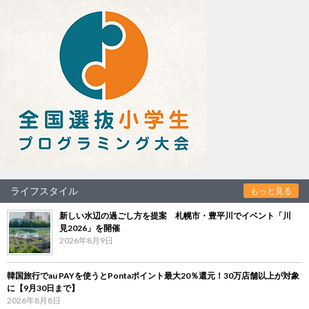
ライフスタイル
もっと見る
新しい水辺の過ごし方を提案 札幌市・豊平川でイベント「川
見2026」を開催
2026年8月9日
韓国旅行でau PAYを使うとPontaポイント最大20％還元！30万店舗以上が対象
に【9月30日まで】
2026年8月8日