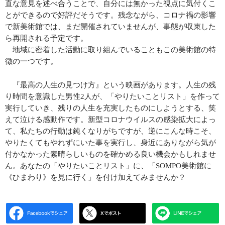
直な意見を述べ合うことで、自分には無かった視点に気付くこ
とができるので好評だそうです。残念ながら、コロナ禍の影響
で新美術館では、まだ開催されていませんが、事態が収束した
ら再開される予定です。
地域に密着した活動に取り組んでいることもこの美術館の特
徴の一つです。
『最高の人生の見つけ方』という映画があります。人生の残
り時間を意識した男性
2
人が、「やりたいことリスト」を作って
実行していき、残りの人生を充実したものにしようとする、笑
えて泣ける感動作です。新型コロナウイルスの感染拡大によっ
て、私たちの行動は鈍くなりがちですが、逆にこんな時こそ、
やりたくてもやれずにいた事を実行し、身近にありながら気が
付かなかった素晴らしいものを確かめる良い機会かもしれませ
ん。あなたの「やりたいことリスト」に、「
SOMPO
美術館に
《ひまわり》を見に行く」を付け加えてみませんか？