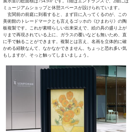
展示室の総面積は
754.9
㎡です。
1
階はエントランスで、
2
階には
ミュージアムショップと休憩スペースが設けられています。
玄関前の前庭に到着すると、まず目に入ってくるのが、この
美術館のトレードマークとも言えるゴッホの《ひまわり》の陶
板複製です。これが素晴らしい出来栄えで、絵の具の盛り上が
りまで再現されている上に、ガラスの覆いなども無いため、直
に手で触ることができます。複製とは言え、名画を立体的に確
かめる経験なんて、なかなかできません。ちょっと恐れ多い気
もしますが、そっと触ってしまいましょう。