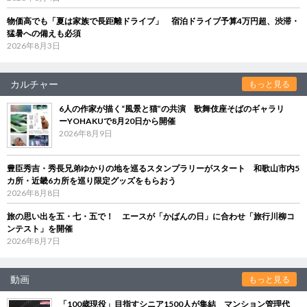
物価高でも「夏は家族で長距離ドライブ」 宿泊ドライブ予算4万円超、渋滞・
猛暑への備えも必須
2026年8月3日
カルチャー
もっと見る
6人の作家が描く“風景と猫”の共演 歌舞伎座そばのギャラリ
ーYOHAKUで8月20日から開催
2026年8月9日
豊臣秀吉・秀長兄弟ゆかりの地を巡るスタンプラリーがスタート 和歌山市内5
カ所・近畿6カ所を巡り限定グッズをもらおう
2026年8月8日
旅の思い出を五・七・五で！ エースが「かばんの日」に合わせ「旅行川柳コ
ンテスト」を開催
2026年8月7日
動画
もっと見る
「100歳現役」目指すシニア1500人が集結 マンション管理代