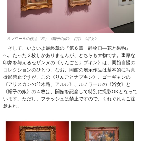
ルノワールの作品（左）《帽子の娘》 （右）《浴女》
そして、いよいよ最終章の『第６章 静物画―花と果物』
へ。たった２枚しかありませんが、どちらも大物です。重厚な
印象を与えるセザンヌの《りんごとナプキン》は、同館自慢の
コレクションのひとつ。なお、同館の展示作品は基本的に写真
撮影禁止ですが、この《りんごとナプキン》、ゴーギャンの
《アリスカンの並木路、アルル》、ルノワールの《浴女》と
《帽子の娘》の４枚は、開館を記念して特別に撮影
OK
となって
います。ただし、フラッシュは禁止ですので、くれぐれもご注
意あれ。