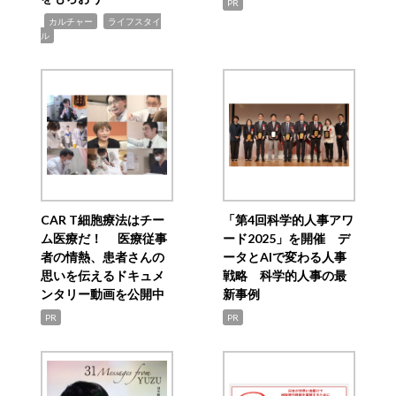
PR
,
,
カルチャー
ライフスタイ
ル
CAR T細胞療法はチー
「第4回科学的人事アワ
ム医療だ！ 医療従事
ード2025」を開催 デ
者の情熱、患者さんの
ータとAIで変わる人事
思いを伝えるドキュメ
戦略 科学的人事の最
ンタリー動画を公開中
新事例
PR
PR