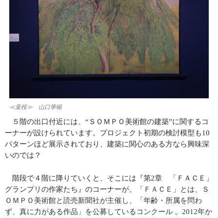
≪葉桜≫ 山口華楊
５階の出口付近には、“ＳＯＭＰＯ美術館の建築”に関するコ
ーナーが設けられています。プロジェクト初期の検討模型も
10
パターンほど展示されており、建築に関心のある方なら興味深
いのでは？
階段で４階に降りていくと、そこには『第
2
章 「ＦＡＣＥ」
グランプリの作家たち』のコーナーが。
「ＦＡＣＥ」とは、Ｓ
ＯＭＰＯ美術館と読売新聞社が主催し、「年齢・所属を問わ
ず、真に力がある作品」を公募しているコンクール 。
2012
年か