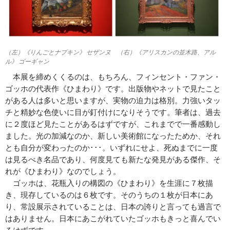
（左）《りんごとナプキン》 セザンヌ （右）《アリスカンの並木路、アル
ル》 ゴーギャン
本展を締めくくるのは、もちろん、フィンセント・ファン・
ゴッホの代表作《ひまわり》です。出版物やネットで見たこと
がある人は多いと思いますが、実物の迫力は格別。力強いタッ
チと精妙な色使いに目が釘付けになりそうです。筆者は、過去
に２度ほど見たことがあるはずですが、これまでで一番感動し
ました。光の加減なのか、新しい美術館になったためか、それ
とも自分が変わったのか･･･。いずれにせよ、死ぬまでに一度
は見るべき名品であり、何度見ても新たな発見がある傑作、そ
れが《ひまわり》なのでしょう。
ゴッホは、花瓶入りの構図の《ひまわり》を生涯に７枚描
き、現存しているのは６枚です。そのうちの１枚が日本にあ
り、常設展示されていることは、日本の誇りと言っても過言で
はありません。日本にあこがれていたゴッホもきっと喜んでい