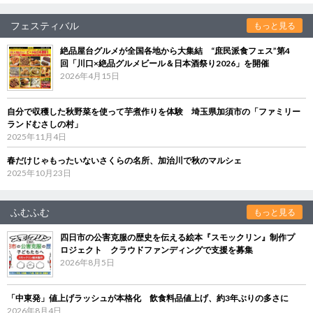
フェスティバル
もっと見る
絶品屋台グルメが全国各地から大集結 “庶民派食フェス”第4
回「川口×絶品グルメビール＆日本酒祭り2026」を開催
2026年4月15日
自分で収穫した秋野菜を使って芋煮作りを体験 埼玉県加須市の「ファミリー
ランドむさしの村」
2025年11月4日
春だけじゃもったいないさくらの名所、加治川で秋のマルシェ
2025年10月23日
ふむふむ
もっと見る
四日市の公害克服の歴史を伝える絵本『スモックリン』制作プ
ロジェクト クラウドファンディングで支援を募集
2026年8月5日
「中東発」値上げラッシュが本格化 飲食料品値上げ、約3年ぶりの多さに
2026年8月4日