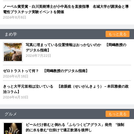
ノーベル賞受賞・白川英樹博士が小中高生を直接指導 名城大学が講演会と導
電性プラスチック実験イベントを開催
2026年8月8日
まめ学
もっと見る
写真に埋まっている位置情報はおっかないのか 【岡嶋教授の
デジタル指南】
2026年7月22日
ゼロトラストって何？ 【岡嶋教授のデジタル指南】
2026年6月18日
きっと大平元首相は泣いている 【政眼鏡（せいがんきょう）－本田雅俊の政
治コラム】
2026年6月10日
グルメ
もっと見る
ビールだけ飲むと倒れる「ふらつくビアグラス」発売 “強制
的に水を飲む”仕掛けで適正飲酒を後押し