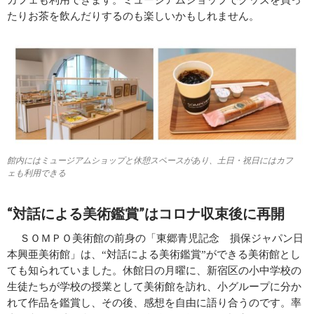
たりお茶を飲んだりするのも楽しいかもしれません。
館内にはミュージアムショップと休憩スペースがあり、土日・祝日にはカフ
ェも利用できる
“対話による美術鑑賞”はコロナ収束後に再開
ＳＯＭＰＯ美術館の前身の「東郷青児記念 損保ジャパン日
本興亜美術館」は、“対話による美術鑑賞”ができる美術館とし
ても知られていました。休館日の月曜に、新宿区の小中学校の
生徒たちが学校の授業として美術館を訪れ、小グループに分か
れて作品を鑑賞し、その後、感想を自由に語り合うのです。率