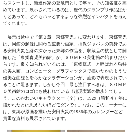
らスタートし、新進作家の登竜門として年々、その知名度を高
めています。展示されているのは、歴代のグランプリ作品ばか
りとあって、どれもハッとするような強烈なインパクトを与え
てくれます。
展示は途中で『第３章 東郷青児』に変わります。東郷青児
は、同館の起源に関わる重要な画家。
損保ジャパンの前身であ
る安田火災と縁の深かった東郷の作品を、収蔵品の核として開
館した
「東郷青児美術館」
が
、ＳＯＭＰＯ美術館の始まりだか
らです。良く知られているのは、
「東郷様式」と呼ばれる独特
の美人画。
コンピュータ・グラフィックスで描いたかのような
優美な曲線と滑らかなグラデーションが、油彩で表現されてい
ることに驚きます。しかし今回、最も注目すべきは、ＳＯＭＰ
Ｏ美術館のロゴにも使われている《超現実派の散歩》でしょ
う。このかわいいキャラクター（？）は、
1929
（昭和４）年に
描かれたとは思えないほどモダンです。なお、このコーナーに
は、東郷が原画を描いた安田火災の
1936
年のカレンダーなど、
貴重な資料も展示されています。