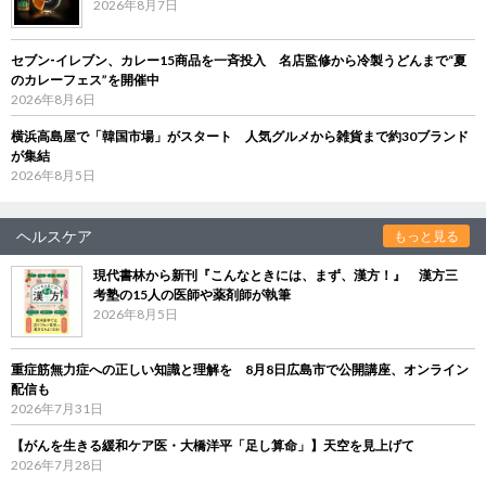
2026年8月7日
セブン‐イレブン、カレー15商品を一斉投入 名店監修から冷製うどんまで“夏
のカレーフェス”を開催中
2026年8月6日
横浜高島屋で「韓国市場」がスタート 人気グルメから雑貨まで約30ブランド
が集結
2026年8月5日
ヘルスケア
もっと見る
現代書林から新刊『こんなときには、まず、漢方！』 漢方三
考塾の15人の医師や薬剤師が執筆
2026年8月5日
重症筋無力症への正しい知識と理解を 8月8日広島市で公開講座、オンライン
配信も
2026年7月31日
【がんを生きる緩和ケア医・大橋洋平「足し算命」】天空を見上げて
2026年7月28日