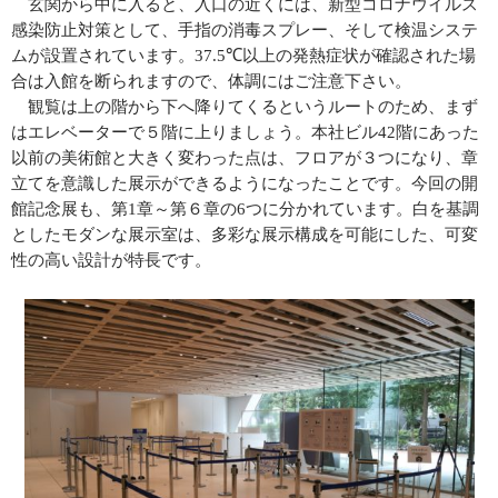
玄関から中に入ると、入口の近くには、新型コロナウイルス
感染防止対策として、手指の消毒スプレー、そして検温システ
ムが設置されています。
37.5℃
以上の発熱症状が確認された場
合は入館を断られますので、体調にはご注意下さい。
観覧は上の階から下へ降りてくるというルートのため、まず
はエレベーターで５階に上りましょう。本社ビル
42
階にあった
以前の美術館と大きく変わった点は、フロアが３つになり、章
立てを意識した展示ができるようになったことです。今回の開
館記念展も、第
1
章～第６章の
6
つに分かれています。白を基調
としたモダンな展示室は、多彩な展示構成を可能にした、可変
性の高い設計が特長です。