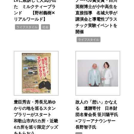
LVに敗訴して人気が出
ノーベル賞受賞・白川
た ミルクティーブラ
英樹博士が小中高生を
ンド 【野村義樹✕
直接指導 名城大学が
リアルワールド】
講演会と導電性プラス
チック実験イベントを
,
,
ライフスタイル
社会
開催
,
ライフスタイル
豊臣秀吉・秀長兄弟ゆ
故人の「想い」かなえ
かりの地を巡るスタン
る 遺贈寄付 日本財
プラリーがスタート
団名誉会長 笹川陽平氏
和歌山市内5カ所・近畿
×フリーアナウンサー
6カ所を巡り限定グッズ
長野智子氏
をもらおう