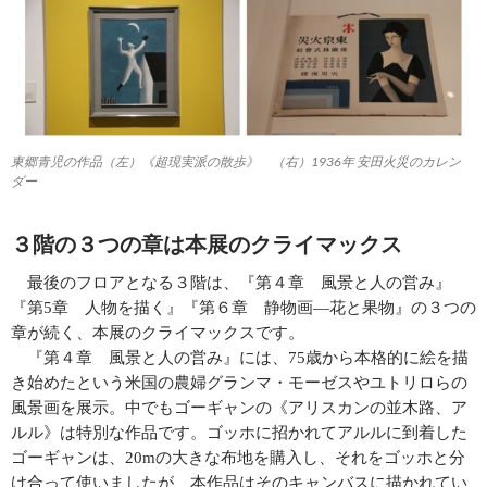
東郷青児の作品（左）《超現実派の散歩》 （右）1936年 安田火災のカレン
ダー
３階の３つの章は本展のクライマックス
最後のフロアとなる３階は、『第４章 風景と人の営み』
『第
5
章 人物を描く』『第６章 静物画―花と果物』の３つの
章が続く、本展のクライマックスです。
『第４章 風景と人の営み』には、
75
歳から本格的に絵を描
き始めたという米国の農婦グランマ・モーゼスやユトリロらの
風景画を展示。中でもゴーギャンの《アリスカンの並木路、ア
ルル》は特別な作品です。ゴッホに招かれてアルルに到着した
ゴーギャンは、
20m
の大きな布地を購入し、それをゴッホと分
け合って使いましたが、本作品はそのキャンバスに描かれてい