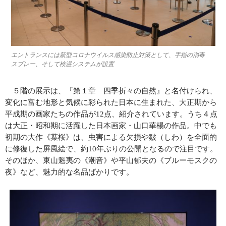
エントランスには新型コロナウイルス感染防止対策として、手指の消毒
スプレー、そして検温システムが設置
５階の展示は、『第１章 四季折々の自然』と名付けられ、
変化に富む地形と気候に彩られた日本に生まれた、大正期から
平成期の画家たちの作品が
12
点、紹介されています。うち４点
は大正・昭和期に活躍した日本画家・山口華楊の作品。中でも
初期の大作《葉桜》は、虫害による欠損や皺（しわ）を全面的
に修復した屏風絵で、約
10
年ぶりの公開となるので注目です。
そのほか、東山魁夷の《潮音》や平山郁夫の《ブルーモスクの
夜》など、魅力的な名品ばかりです。