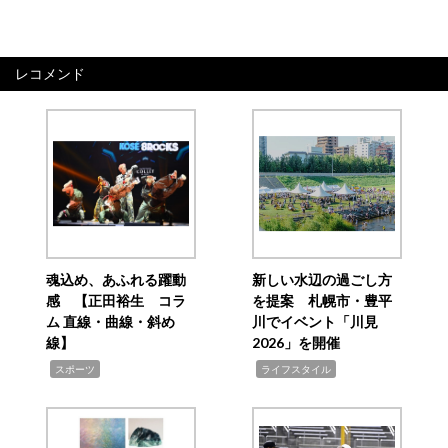
レコメンド
魂込め、あふれる躍動
新しい水辺の過ごし方
感 【正田裕生 コラ
を提案 札幌市・豊平
ム 直線・曲線・斜め
川でイベント「川見
線】
2026」を開催
,
,
スポーツ
ライフスタイル