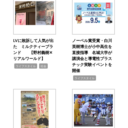
LVに敗訴して人気が出
ノーベル賞受賞・白川
た ミルクティーブラ
英樹博士が小中高生を
ンド 【野村義樹✕
直接指導 名城大学が
リアルワールド】
講演会と導電性プラス
チック実験イベントを
,
,
ライフスタイル
社会
開催
,
ライフスタイル