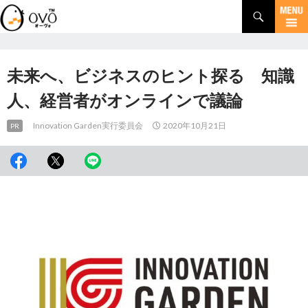
検
索
コ
ン
テ
ン
未来へ、ビジネスのヒント探る 知識
ツ
へ
人、経営者がオンラインで議論
移
動
Innovation Garden実行委員会
2020年10月21日
PR