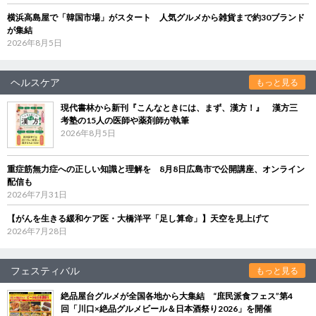
横浜高島屋で「韓国市場」がスタート 人気グルメから雑貨まで約30ブランド
が集結
2026年8月5日
ヘルスケア
もっと見る
現代書林から新刊『こんなときには、まず、漢方！』 漢方三
考塾の15人の医師や薬剤師が執筆
2026年8月5日
重症筋無力症への正しい知識と理解を 8月8日広島市で公開講座、オンライン
配信も
2026年7月31日
【がんを生きる緩和ケア医・大橋洋平「足し算命」】天空を見上げて
2026年7月28日
フェスティバル
もっと見る
絶品屋台グルメが全国各地から大集結 “庶民派食フェス”第4
回「川口×絶品グルメビール＆日本酒祭り2026」を開催