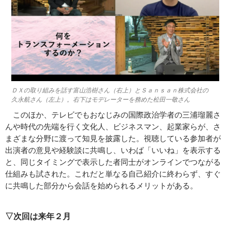
ＤＸの取り組みを話す富山浩樹さん（右上）とＳａｎｓａｎ株式会社の
久永航さん（左上）。右下はモデレーターを務めた松田一敬さん
このほか、テレビでもおなじみの国際政治学者の三浦瑠麗さ
んや時代の先端を行く文化人、ビジネスマン、起業家らが、さ
まざまな分野に渡って知見を披露した。視聴している参加者が
出演者の意見や経験談に共鳴し、いわば「いいね」を表示する
と、同じタイミングで表示した者同士がオンラインでつながる
仕組みも試された。これだと単なる自己紹介に終わらず、すぐ
に共鳴した部分から会話を始められるメリットがある。
▽次回は来年２月