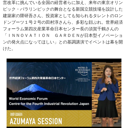
営改革に挑んでいる全国の経営者らに加え、来年の東京オリン
ピック・パラリンピックの舞台となる新国立競技場を設計した
建築家の隈研吾さん、投資家としても知られるタレントのロン
ドンブーツ１号２号の田村淳さんら、多彩な顔ぶれ。世界経済
フォーラム第四次産業革命日本センター長の須賀千鶴さんの
「ＩＮＮＯＶＡＴＩＯＮ ＧＡＲＤＥＮが日本型イノベーショ
ンの発火点になってほしい」との基調講演でイベントは幕を開
けた。