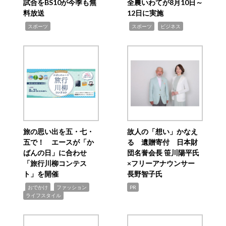
試合をBS10が今季も無
全農いわてが8月10日～
料放送
12日に実施
,
,
,
スポーツ
スポーツ
ビジネス
旅の思い出を五・七・
故人の「想い」かなえ
五で！ エースが「か
る 遺贈寄付 日本財
ばんの日」に合わせ
団名誉会長 笹川陽平氏
「旅行川柳コンテス
×フリーアナウンサー
ト」を開催
長野智子氏
,
,
,
おでかけ
ファッション
PR
ライフスタイル