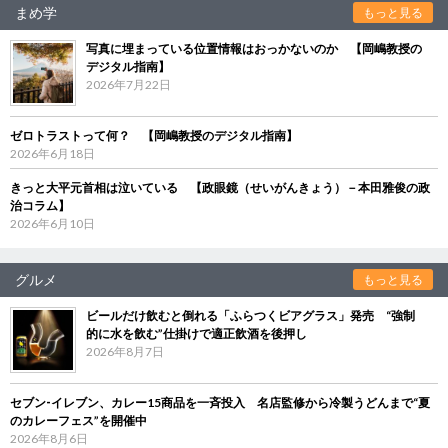
まめ学
もっと見る
写真に埋まっている位置情報はおっかないのか 【岡嶋教授の
デジタル指南】
2026年7月22日
ゼロトラストって何？ 【岡嶋教授のデジタル指南】
2026年6月18日
きっと大平元首相は泣いている 【政眼鏡（せいがんきょう）－本田雅俊の政
治コラム】
2026年6月10日
グルメ
もっと見る
ビールだけ飲むと倒れる「ふらつくビアグラス」発売 “強制
的に水を飲む”仕掛けで適正飲酒を後押し
2026年8月7日
セブン‐イレブン、カレー15商品を一斉投入 名店監修から冷製うどんまで“夏
のカレーフェス”を開催中
2026年8月6日