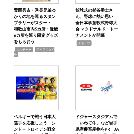
豊臣秀吉・秀長兄弟ゆ
始球式の杉谷拳士さ
かりの地を巡るスタン
ん、野球に熱い思い
プラリーがスタート
全日本学童軟式野球大
和歌山市内5カ所・近畿
会 マクドナルド・トー
6カ所を巡り限定グッズ
ナメントが開幕
をもらおう
,
スポーツ
,
,
カルチャー
ライフスタイ
ル
ベルギーで戦う日本人
ドジャースタジアムで
選手を応援しよう シ
「いわて牛」など岩手
ント＝トロイデン戦全
県産農畜産物をPR JA