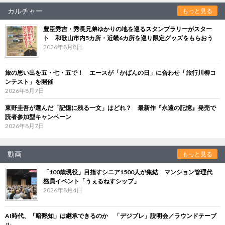
カルチャー
もっと見る
豊臣秀吉・秀長兄弟ゆかりの地を巡るスタンプラリーがスター
ト 和歌山市内5カ所・近畿6カ所を巡り限定グッズをもらおう
2026年8月8日
旅の思い出を五・七・五で！ エースが「かばんの日」に合わせ「旅行川柳コ
ンテスト」を開催
2026年8月7日
東野圭吾が選んだ「記憶に残る一文」はどれ？ 最新作『永遠の記憶』発売で
読者参加型キャンペーン
2026年8月7日
動画
もっと見る
「100歳現役」目指すシニア1500人が集結 マンション管理代
務員イベント「うぇるねすシップ」
2026年8月4日
AI時代、「暗黙知」は継承できるのか 「デジブレ」説明会／ラウンドテーブ
ル