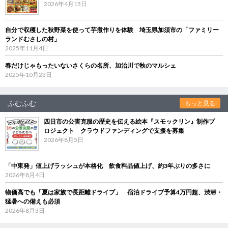
2026年4月15日
自分で収穫した秋野菜を使って芋煮作りを体験 埼玉県加須市の「ファミリー
ランドむさしの村」
2025年11月4日
春だけじゃもったいないさくらの名所、加治川で秋のマルシェ
2025年10月23日
ふむふむ
もっと見る
四日市の公害克服の歴史を伝える絵本『スモックリン』制作プ
ロジェクト クラウドファンディングで支援を募集
2026年8月5日
「中東発」値上げラッシュが本格化 飲食料品値上げ、約3年ぶりの多さに
2026年8月4日
物価高でも「夏は家族で長距離ドライブ」 宿泊ドライブ予算4万円超、渋滞・
猛暑への備えも必須
2026年8月3日