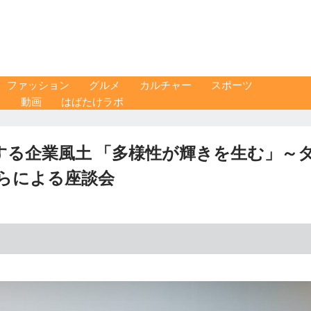
ファッション
グルメ
カルチャー
スポーツ
ス
動画
はばたけラボ
する企業風土 「多様性が輝きを生む」～
らによる座談会