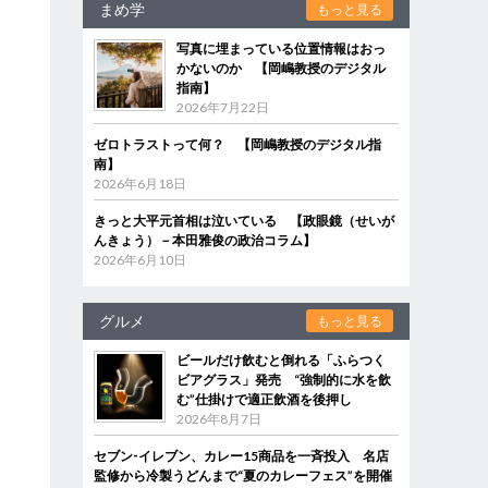
まめ学
もっと見る
写真に埋まっている位置情報はおっ
かないのか 【岡嶋教授のデジタル
指南】
2026年7月22日
ゼロトラストって何？ 【岡嶋教授のデジタル指
南】
2026年6月18日
きっと大平元首相は泣いている 【政眼鏡（せいが
んきょう）－本田雅俊の政治コラム】
2026年6月10日
グルメ
もっと見る
ビールだけ飲むと倒れる「ふらつく
ビアグラス」発売 “強制的に水を飲
む”仕掛けで適正飲酒を後押し
2026年8月7日
セブン‐イレブン、カレー15商品を一斉投入 名店
監修から冷製うどんまで“夏のカレーフェス”を開催