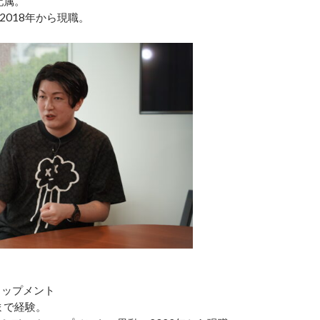
配属。
018年から現職。
ロップメント
まで経験。