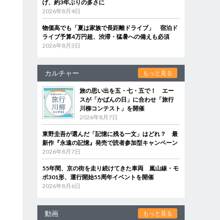
げ、約3年ぶりの多さに
2026年8月4日
物価高でも「夏は家族で長距離ドライブ」 宿泊ド
ライブ予算4万円超、渋滞・猛暑への備えも必須
2026年8月3日
カルチャー
もっと見る
旅の思い出を五・七・五で！ エー
スが「かばんの日」に合わせ「旅行
川柳コンテスト」を開催
2026年8月7日
東野圭吾が選んだ「記憶に残る一文」はどれ？ 最
新作『永遠の記憶』発売で読者参加型キャンペーン
2026年8月7日
55年間、京の街を走り続けてきた車両 嵐山線・モ
ボ301形、運行開始55周年イベントを開催
2026年8月6日
を
動画
もっと見る