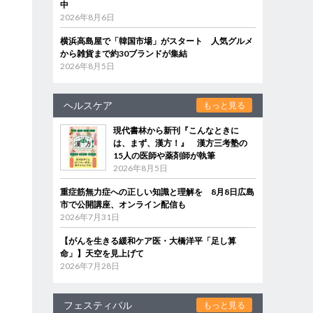
中
2026年8月6日
横浜高島屋で「韓国市場」がスタート 人気グルメ
から雑貨まで約30ブランドが集結
2026年8月5日
ヘルスケア
もっと見る
現代書林から新刊『こんなときに
は、まず、漢方！』 漢方三考塾の
15人の医師や薬剤師が執筆
2026年8月5日
重症筋無力症への正しい知識と理解を 8月8日広島
市で公開講座、オンライン配信も
2026年7月31日
【がんを生きる緩和ケア医・大橋洋平「足し算
命」】天空を見上げて
2026年7月28日
フェスティバル
もっと見る