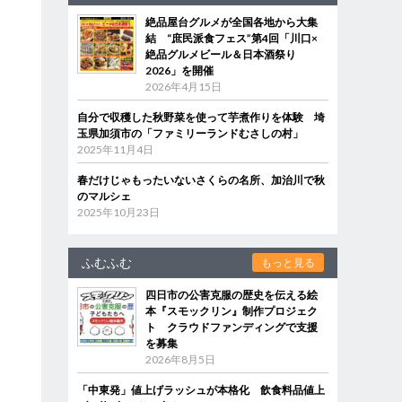
絶品屋台グルメが全国各地から大集
結 “庶民派食フェス”第4回「川口×
絶品グルメビール＆日本酒祭り
2026」を開催
2026年4月15日
自分で収穫した秋野菜を使って芋煮作りを体験 埼
玉県加須市の「ファミリーランドむさしの村」
2025年11月4日
春だけじゃもったいないさくらの名所、加治川で秋
のマルシェ
2025年10月23日
ふむふむ
もっと見る
四日市の公害克服の歴史を伝える絵
本『スモックリン』制作プロジェク
ト クラウドファンディングで支援
を募集
2026年8月5日
「中東発」値上げラッシュが本格化 飲食料品値上