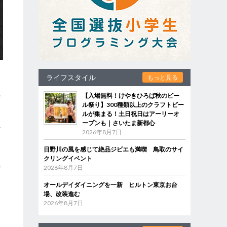
ライフスタイル
もっと見る
ル
【入場無料！けやきひろば秋のビー
ル祭り】300種類以上のクラフトビー
ルが集まる！土日祝日はアーリーオ
ープンも｜さいたま新都心
ズ
2026年8月7日
日野川の風を感じて絶品ジビエも満喫 鳥取のサイ
クリングイベント
熱
2026年8月7日
オールデイダイニングを一新 ヒルトン東京お台
場、改装進む
2026年8月7日