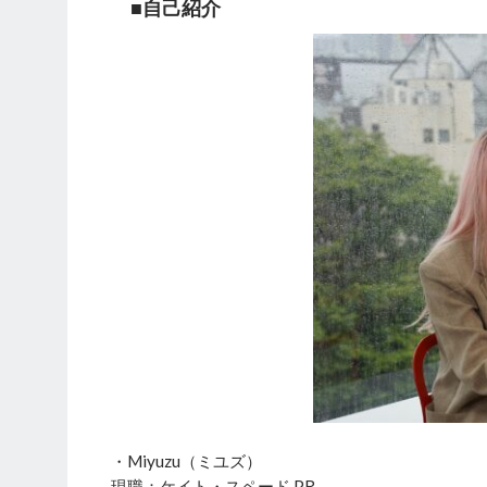
■自己紹介
・Miyuzu（ミユズ）
現職：ケイト・スペード PR