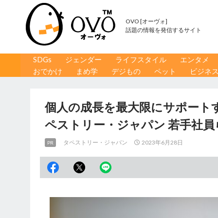
OVO [オーヴォ]
話題の情報を発信するサイト
コンテンツへ移動
検
SDGs
ジェンダー
ライフスタイル
エンタメ
索
おでかけ
まめ学
デジもの
ペット
ビジネ
個人の成長を最大限にサポート
ペストリー・ジャパン 若手社員
タペストリー・ジャパン
2023年6月28日
PR