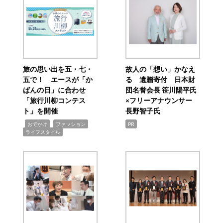
旅の思い出を五・七・
故人の「想い」かなえ
五で！ エースが「か
る 遺贈寄付 日本財
ばんの日」に合わせ
団名誉会長 笹川陽平氏
「旅行川柳コンテス
×フリーアナウンサー
ト」を開催
長野智子氏
,
,
,
おでかけ
ファッション
PR
ライフスタイル