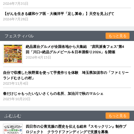
2026年7月31日
【がんを生きる緩和ケア医・大橋洋平「足し算命」】天空を見上げて
2026年7月28日
フェスティバル
もっと見る
絶品屋台グルメが全国各地から大集結 “庶民派食フェス”第4
回「川口×絶品グルメビール＆日本酒祭り2026」を開催
2026年4月15日
自分で収穫した秋野菜を使って芋煮作りを体験 埼玉県加須市の「ファミリー
ランドむさしの村」
2025年11月4日
春だけじゃもったいないさくらの名所、加治川で秋のマルシェ
2025年10月23日
ふむふむ
もっと見る
四日市の公害克服の歴史を伝える絵本『スモックリン』制作プ
ロジェクト クラウドファンディングで支援を募集