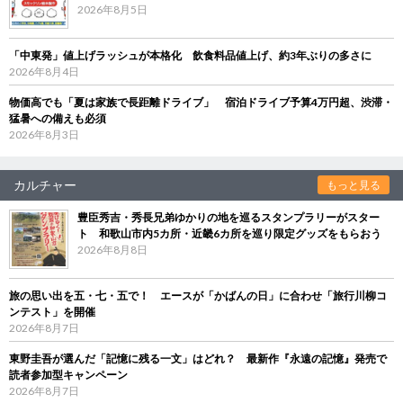
2026年8月5日
「中東発」値上げラッシュが本格化 飲食料品値上げ、約3年ぶりの多さに
2026年8月4日
物価高でも「夏は家族で長距離ドライブ」 宿泊ドライブ予算4万円超、渋滞・
猛暑への備えも必須
2026年8月3日
カルチャー
もっと見る
豊臣秀吉・秀長兄弟ゆかりの地を巡るスタンプラリーがスター
ト 和歌山市内5カ所・近畿6カ所を巡り限定グッズをもらおう
2026年8月8日
旅の思い出を五・七・五で！ エースが「かばんの日」に合わせ「旅行川柳コ
ンテスト」を開催
2026年8月7日
東野圭吾が選んだ「記憶に残る一文」はどれ？ 最新作『永遠の記憶』発売で
読者参加型キャンペーン
2026年8月7日