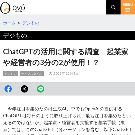
検
索
コ
ン
テ
ホーム
>
デジもの
ン
デジもの
ツ
へ
移
ChatGPTの活用に関する調査 起業家
動
や経営者の3分の2が使用！？
2023年12月8日
デジもの
ライフスタイル
今年注目を集めたのは生成AI、中でもOpenAIの提供する
ChatGPTは毎日のように取り上げられ、最も注目を集めたとい
えるのではないか。起業家・経営者を支援する創業手帳（東
京）では、このChatGPT（各バージョンを含む。以下ChatGPT