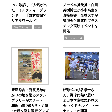
LVに敗訴して人気が出
ノーベル賞受賞・白川
た ミルクティーブラ
英樹博士が小中高生を
ンド 【野村義樹✕
直接指導 名城大学が
リアルワールド】
講演会と導電性プラス
チック実験イベントを
,
,
ライフスタイル
社会
開催
,
ライフスタイル
豊臣秀吉・秀長兄弟ゆ
始球式の杉谷拳士さ
かりの地を巡るスタン
ん、野球に熱い思い
プラリーがスタート
全日本学童軟式野球大
和歌山市内5カ所・近畿
会 マクドナルド・トー
6カ所を巡り限定グッズ
ナメントが開幕