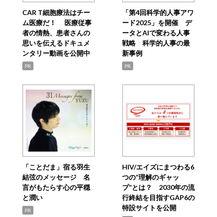
CAR T細胞療法はチー
「第4回科学的人事アワ
ム医療だ！ 医療従事
ード2025」を開催 デ
者の情熱、患者さんの
ータとAIで変わる人事
思いを伝えるドキュメ
戦略 科学的人事の最
ンタリー動画を公開中
新事例
PR
PR
「ことだま」宿る羽生
HIV/エイズにまつわる6
結弦のメッセージ 名
つの“理解のギャッ
言がもたらす心の平穏
プ”とは？ 2030年の流
と潤い
行終結を目指すGAP6の
特設サイトを公開
PR