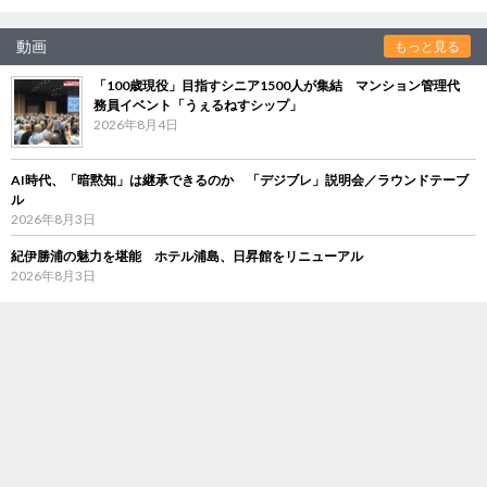
動画
もっと見る
「100歳現役」目指すシニア1500人が集結 マンション管理代
務員イベント「うぇるねすシップ」
2026年8月4日
AI時代、「暗黙知」は継承できるのか 「デジブレ」説明会／ラウンドテーブ
ル
2026年8月3日
紀伊勝浦の魅力を堪能 ホテル浦島、日昇館をリニューアル
2026年8月3日