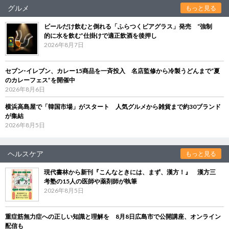
グルメ
もっと見る
ビールだけ飲むと倒れる「ふらつくビアグラス」発売 “強制
的に水を飲む”仕掛けで適正飲酒を後押し
2026年8月7日
セブン‐イレブン、カレー15商品を一斉投入 名店監修から冷製うどんまで“夏
のカレーフェス”を開催中
2026年8月6日
横浜高島屋で「韓国市場」がスタート 人気グルメから雑貨まで約30ブランド
が集結
2026年8月5日
ヘルスケア
もっと見る
現代書林から新刊『こんなときには、まず、漢方！』 漢方三
考塾の15人の医師や薬剤師が執筆
2026年8月5日
重症筋無力症への正しい知識と理解を 8月8日広島市で公開講座、オンライン
配信も