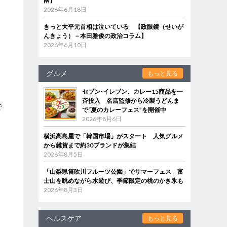
南】
2026年6月18日
きっと大平元首相は泣いている 【政眼鏡（せいが
んきょう）－本田雅俊の政治コラム】
2026年6月10日
グルメ
もっと見る
セブン‐イレブン、カレー15商品を一
斉投入 名店監修から冷製うどんま
で
で“夏のカレーフェス”を開催中
し
2026年8月6日
横浜高島屋で「韓国市場」がスタート 人気グルメ
から雑貨まで約30ブランドが集結
2026年8月5日
る
「山梨県笛吹川フルーツ公園」でサマーフェス 富
士山を眺めながら水遊び、季節限定の桃のかき氷も
2026年8月3日
ヘルスケア
もっと見る