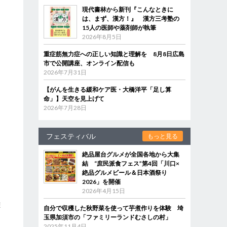
現代書林から新刊『こんなときに
は、まず、漢方！』 漢方三考塾の
15人の医師や薬剤師が執筆
2026年8月5日
重症筋無力症への正しい知識と理解を 8月8日広島
市で公開講座、オンライン配信も
2026年7月31日
【がんを生きる緩和ケア医・大橋洋平「足し算
命」】天空を見上げて
2026年7月28日
フェスティバル
もっと見る
絶品屋台グルメが全国各地から大集
結 “庶民派食フェス”第4回「川口×
絶品グルメビール＆日本酒祭り
2026」を開催
2026年4月15日
雑
自分で収穫した秋野菜を使って芋煮作りを体験 埼
ー
玉県加須市の「ファミリーランドむさしの村」
2025年11月4日