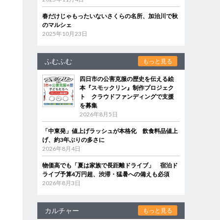
春だけじゃもったいないさくらの名所、加治川で秋
のマルシェ
2025年10月23日
ふむふむ
もっと見る
四日市の公害克服の歴史を伝える絵
本『スモックリン』制作プロジェク
ト クラウドファンディングで支援
を募集
2026年8月5日
「中東発」値上げラッシュが本格化 飲食料品値上
げ、約3年ぶりの多さに
2026年8月4日
物価高でも「夏は家族で長距離ドライブ」 宿泊ド
ライブ予算4万円超、渋滞・猛暑への備えも必須
2026年8月3日
カルチャー
もっと見る