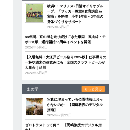
横浜F・マリノス×日清オイリオグル
ープ、「サッカー教室&食育講座 in
宮崎」を開催 小学1年生～3年生の
身体づくりをサポート
2026年8月6日
55年間、京の街を走り続けてきた車両 嵐山線・モ
ボ301形、運行開始55周年イベントを開催
2026年8月6日
【入場無料！大江戸ビール祭り2026秋】仕事帰りの
一杯や週末の昼飲みにも！全国のクラフトビールが
大集合｜品川
2026年8月6日
まめ学
もっと見る
写真に埋まっている位置情報はおっ
かないのか 【岡嶋教授のデジタル
指南】
2026年7月22日
ゼロトラストって何？ 【岡嶋教授のデジタル指