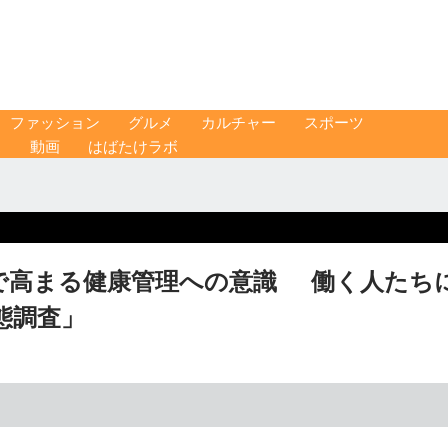
ファッション
グルメ
カルチャー
スポーツ
ス
動画
はばたけラボ
で高まる健康管理への意識 働く人たち
態調査」