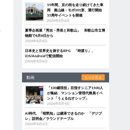
55年間、京の街を走り続けてきた車
両 嵐山線・モボ301形、運行開始
55周年イベントを開催
2026年8月6日
人
夏季企画展「秀吉・秀長と和歌山」 和歌山市立博
物館で8月8日から
2026年8月6日
日本史と世界史を旅するRPG 「時渡り」、
iOS/Androidで配信開始
2026年8月6日
動画
もっと見る
「100歳現役」目指すシニア1500人
が集結 マンション管理代務員イベ
ント「うぇるねすシップ」
2026年8月4日
AI時代、「暗黙知」は継承できるのか 「デジブ
レ」説明会／ラウンドテーブル
2026年8月3日