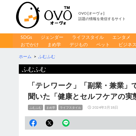
OVO [オーヴォ]
話題の情報を発信するサイト
コンテンツへ移動
検
SDGs
ジェンダー
ライフスタイル
エンタメ
索
おでかけ
まめ学
デジもの
ペット
ビジネ
ホーム
>
ふむふむ
ふむふむ
「テレワーク」「副業・兼業」
聞いた「健康とセルフケアの実
2024年3月18日
ふむふむ
まめ学
ライフスタイル