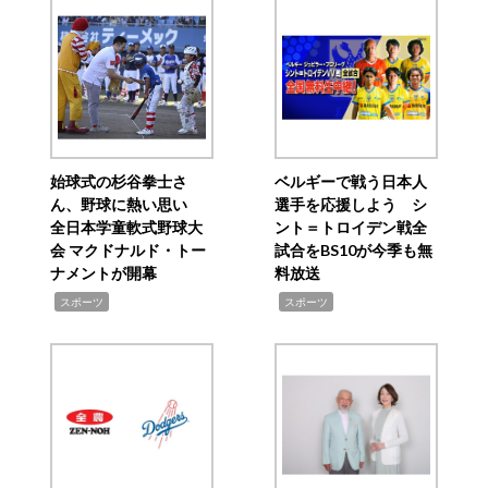
始球式の杉谷拳士さ
ベルギーで戦う日本人
ん、野球に熱い思い
選手を応援しよう シ
全日本学童軟式野球大
ント＝トロイデン戦全
会 マクドナルド・トー
試合をBS10が今季も無
ナメントが開幕
料放送
,
,
スポーツ
スポーツ