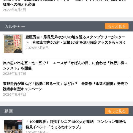
猛暑への備えも必須
2026年8月3日
カルチャー
もっと見る
豊臣秀吉・秀長兄弟ゆかりの地を巡るスタンプラリーがスター
ト 和歌山市内5カ所・近畿6カ所を巡り限定グッズをもらおう
2026年8月8日
旅の思い出を五・七・五で！ エースが「かばんの日」に合わせ「旅行川柳コ
ンテスト」を開催
2026年8月7日
東野圭吾が選んだ「記憶に残る一文」はどれ？ 最新作『永遠の記憶』発売で
読者参加型キャンペーン
2026年8月7日
動画
もっと見る
「100歳現役」目指すシニア1500人が集結 マンション管理代
務員イベント「うぇるねすシップ」
2026年8月4日