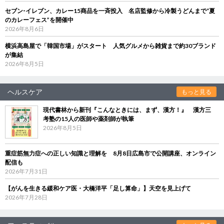
セブン‐イレブン、カレー15商品を一斉投入 名店監修から冷製うどんまで“夏
のカレーフェス”を開催中
2026年8月6日
横浜高島屋で「韓国市場」がスタート 人気グルメから雑貨まで約30ブランド
が集結
2026年8月5日
ヘルスケア
もっと見る
現代書林から新刊『こんなときには、まず、漢方！』 漢方三
考塾の15人の医師や薬剤師が執筆
2026年8月5日
重症筋無力症への正しい知識と理解を 8月8日広島市で公開講座、オンライン
配信も
2026年7月31日
【がんを生きる緩和ケア医・大橋洋平「足し算命」】天空を見上げて
2026年7月28日