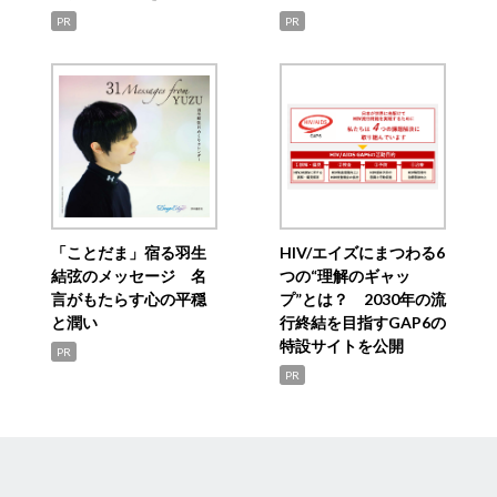
PR
PR
「ことだま」宿る羽生
HIV/エイズにまつわる6
結弦のメッセージ 名
つの“理解のギャッ
言がもたらす心の平穏
プ”とは？ 2030年の流
と潤い
行終結を目指すGAP6の
特設サイトを公開
PR
PR