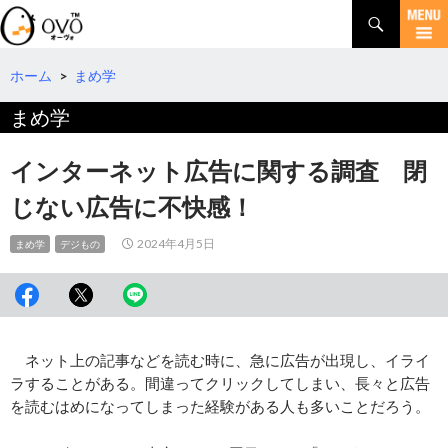
検
索
コ
ン
テ
ホーム
>
まめ学
ン
まめ学
ツ
へ
移
インターネット広告に関する調査 閉
動
じない広告に不快感！
2024年4月5日
まめ学
デジもの
ネット上の記事などを読む時に、急に広告が出現し、イライ
ラすることがある。間違ってクリックしてしまい、長々と広告
を読むはめになってしまった経験がある人も多いことだろう。