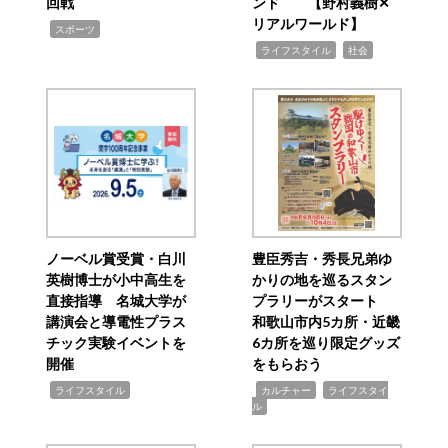
回戦
ンド 【野村義樹✕
リアルワールド】
,
スポーツ
,
,
ライフスタイル
社会
ノーベル賞受賞・白川
豊臣秀吉・秀長兄弟ゆ
英樹博士が小中高生を
かりの地を巡るスタン
直接指導 名城大学が
プラリーがスタート
講演会と導電性プラス
和歌山市内5カ所・近畿
チック実験イベントを
6カ所を巡り限定グッズ
開催
をもらおう
,
,
,
ライフスタイル
カルチャー
ライフスタイ
ル