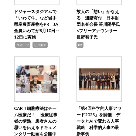
ドジャースタジアムで
故人の「想い」かなえ
「いわて牛」など岩手
る 遺贈寄付 日本財
県産農畜産物をPR JA
団名誉会長 笹川陽平氏
全農いわてが8月10日～
×フリーアナウンサー
12日に実施
長野智子氏
,
,
スポーツ
ビジネス
PR
CAR T細胞療法はチー
「第4回科学的人事アワ
ム医療だ！ 医療従事
ード2025」を開催 デ
者の情熱、患者さんの
ータとAIで変わる人事
思いを伝えるドキュメ
戦略 科学的人事の最
ンタリー動画を公開中
新事例