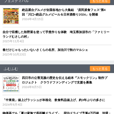
フェスティバル
もっと見る
絶品屋台グルメが全国各地から大集結 “庶民派食フェス”第4
回「川口×絶品グルメビール＆日本酒祭り2026」を開催
2026年4月15日
自分で収穫した秋野菜を使って芋煮作りを体験 埼玉県加須市の「ファミリー
ランドむさしの村」
2025年11月4日
春だけじゃもったいないさくらの名所、加治川で秋のマルシェ
2025年10月23日
ふむふむ
もっと見る
四日市の公害克服の歴史を伝える絵本『スモックリン』制作プ
ロジェクト クラウドファンディングで支援を募集
2026年8月5日
「中東発」値上げラッシュが本格化 飲食料品値上げ、約3年ぶりの多さに
2026年8月4日
物価高でも「夏は家族で長距離ドライブ」 宿泊ドライブ予算4万円超、渋滞・