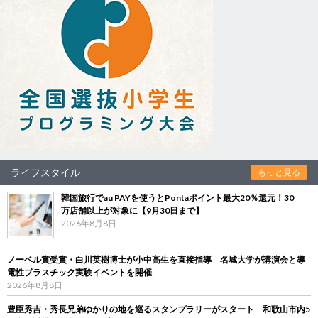
ライフスタイル
もっと見る
韓国旅行でau PAYを使うとPontaポイント最大20％還元！30
万店舗以上が対象に【9月30日まで】
2026年8月8日
ノーベル賞受賞・白川英樹博士が小中高生を直接指導 名城大学が講演会と導
電性プラスチック実験イベントを開催
2026年8月8日
豊臣秀吉・秀長兄弟ゆかりの地を巡るスタンプラリーがスタート 和歌山市内5