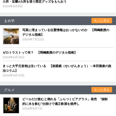
カ所・近畿6カ所を巡り限定グッズをもらおう
2026年8月8日
まめ学
もっと見る
写真に埋まっている位置情報はおっかないのか 【岡嶋教授の
デジタル指南】
2026年7月22日
ゼロトラストって何？ 【岡嶋教授のデジタル指南】
2026年6月18日
きっと大平元首相は泣いている 【政眼鏡（せいがんきょう）－本田雅俊の政
治コラム】
2026年6月10日
グルメ
もっと見る
ビールだけ飲むと倒れる「ふらつくビアグラス」発売 “強制
的に水を飲む”仕掛けで適正飲酒を後押し
2026年8月7日