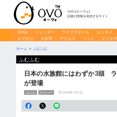
OVO [オーヴォ]
話題の情報を発信するサイト
コンテンツへ移動
検
SDGs
ジェンダー
ライフスタイル
エンタメ
索
おでかけ
まめ学
デジもの
ペット
ビジネ
ホーム
>
ふむふむ
ふむふむ
日本の水族館にはわずか3頭 ラ
が登場
2024年7月1日
ふむふむ
カルチャー