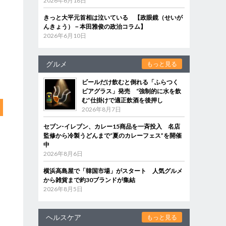
2026年6月18日
きっと大平元首相は泣いている 【政眼鏡（せいが
んきょう）－本田雅俊の政治コラム】
2026年6月10日
グルメ
もっと見る
ビールだけ飲むと倒れる「ふらつく
ビアグラス」発売 “強制的に水を飲
む”仕掛けで適正飲酒を後押し
2026年8月7日
セブン‐イレブン、カレー15商品を一斉投入 名店
監修から冷製うどんまで“夏のカレーフェス”を開催
中
2026年8月6日
横浜高島屋で「韓国市場」がスタート 人気グルメ
から雑貨まで約30ブランドが集結
2026年8月5日
ヘルスケア
もっと見る