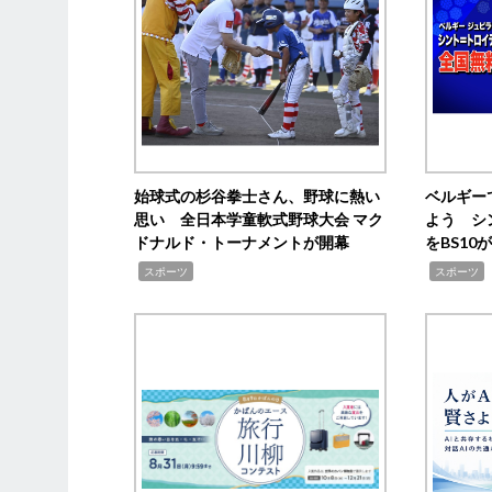
始球式の杉谷拳士さん、野球に熱い
ベルギー
思い 全日本学童軟式野球大会 マク
よう シ
ドナルド・トーナメントが開幕
をBS1
,
,
スポーツ
スポーツ