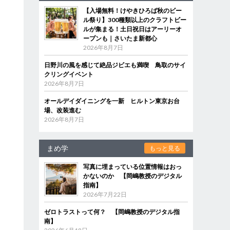
【入場無料！けやきひろば秋のビー
ル祭り】300種類以上のクラフトビー
ルが集まる！土日祝日はアーリーオ
ープンも｜さいたま新都心
2026年8月7日
日野川の風を感じて絶品ジビエも満喫 鳥取のサイ
クリングイベント
2026年8月7日
オールデイダイニングを一新 ヒルトン東京お台
場、改装進む
2026年8月7日
まめ学
もっと見る
写真に埋まっている位置情報はおっ
かないのか 【岡嶋教授のデジタル
指南】
2026年7月22日
ゼロトラストって何？ 【岡嶋教授のデジタル指
南】