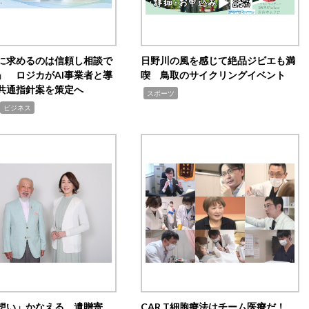
Iに求めるのは信頼し相談で
日野川の風を感じて絶品ジビエも満
」 ロジカがAI事業者と導
喫 鳥取のサイクリングイベント
共通指針案を策定へ
,
スポーツ
ビジネス
想い」かなえる 遺贈寄
CAR T細胞療法はチーム医療だ！