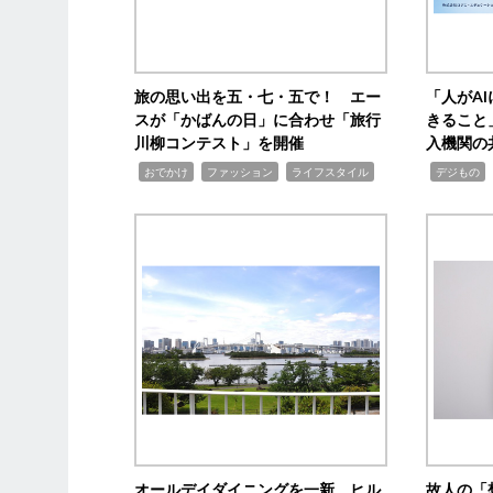
旅の思い出を五・七・五で！ エー
「人がA
スが「かばんの日」に合わせ「旅行
きること
川柳コンテスト」を開催
入機関の
,
,
,
,
,
おでかけ
ファッション
ライフスタイル
デジもの
オールデイダイニングを一新 ヒル
故人の「