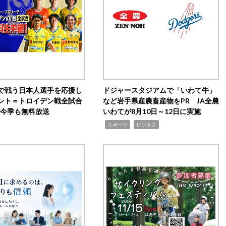
で戦う日本人選手を応援し
ドジャースタジアムで「いわて牛」
ント＝トロイデン戦全試合
など岩手県産農畜産物をPR JA全農
0が今季も無料放送
いわてが8月10日～12日に実施
,
,
スポーツ
ビジネス