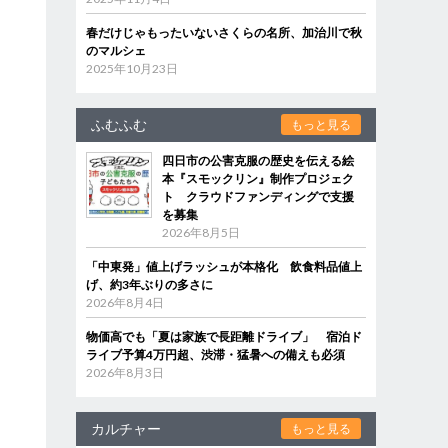
春だけじゃもったいないさくらの名所、加治川で秋
のマルシェ
2025年10月23日
ふむふむ
もっと見る
四日市の公害克服の歴史を伝える絵
本『スモックリン』制作プロジェク
ト クラウドファンディングで支援
を募集
2026年8月5日
「中東発」値上げラッシュが本格化 飲食料品値上
げ、約3年ぶりの多さに
2026年8月4日
物価高でも「夏は家族で長距離ドライブ」 宿泊ド
ライブ予算4万円超、渋滞・猛暑への備えも必須
2026年8月3日
カルチャー
もっと見る