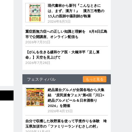
現代書林から新刊『こんなときに
は、まず、漢方！』 漢方三考塾の
15人の医師や薬剤師が執筆
2026年8月5日
重症筋無力症への正しい知識と理解を 8月8日広島
市で公開講座、オンライン配信も
2026年7月31日
【がんを生きる緩和ケア医・大橋洋平「足し算
命」】天空を見上げて
2026年7月28日
フェスティバル
もっと見る
絶品屋台グルメが全国各地から大集
結 “庶民派食フェス”第4回「川口×
絶品グルメビール＆日本酒祭り
2026」を開催
2026年4月15日
自分で収穫した秋野菜を使って芋煮作りを体験 埼
玉県加須市の「ファミリーランドむさしの村」
2025年11月4日