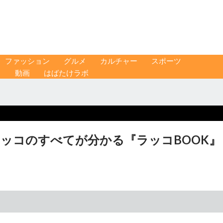
ファッション
グルメ
カルチャー
スポーツ
ス
動画
はばたけラボ
ッコのすべてが分かる『ラッコBOOK』