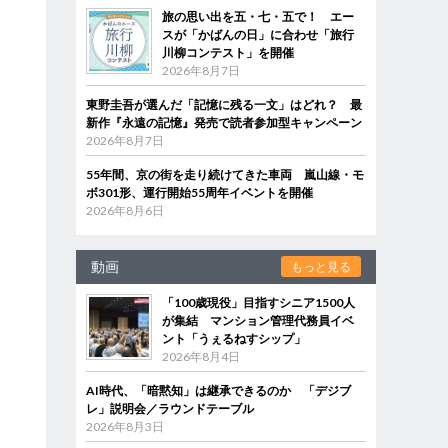
旅の思い出を五・七・五で！ エー
スが「かばんの日」に合わせ「旅行
川柳コンテスト」を開催
2026年8月7日
東野圭吾が選んだ「記憶に残る一文」はどれ？ 最
新作『永遠の記憶』発売で読者参加型キャンペーン
2026年8月7日
55年間、京の街を走り続けてきた車両 嵐山線・モ
ボ301形、運行開始55周年イベントを開催
2026年8月6日
動画
もっと見る
「100歳現役」目指すシニア1500人
が集結 マンション管理代務員イベ
ント「うぇるねすシップ」
2026年8月4日
AI時代、「暗黙知」は継承できるのか 「デジブ
レ」説明会／ラウンドテーブル
2026年8月3日