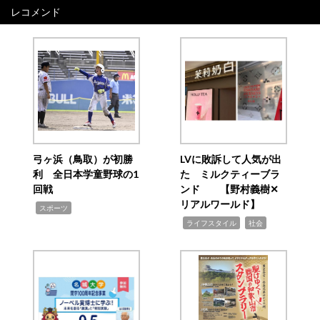
レコメンド
弓ヶ浜（鳥取）が初勝
LVに敗訴して人気が出
利 全日本学童野球の1
た ミルクティーブラ
回戦
ンド 【野村義樹✕
リアルワールド】
,
スポーツ
,
,
ライフスタイル
社会