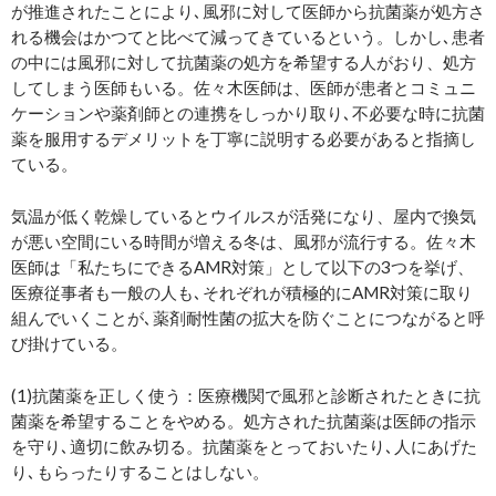
が推進されたことにより､風邪に対して医師から抗菌薬が処方さ
れる機会はかつてと比べて減ってきているという。しかし､患者
の中には風邪に対して抗菌薬の処方を希望する人がおり、処方
してしまう医師もいる。佐々木医師は、医師が患者とコミュニ
ケーションや薬剤師との連携をしっかり取り､不必要な時に抗菌
薬を服用するデメリットを丁寧に説明する必要があると指摘し
ている。
気温が低く乾燥しているとウイルスが活発になり、屋内で換気
が悪い空間にいる時間が増える冬は、風邪が流行する。佐々木
医師は「私たちにできるAMR対策」として以下の3つを挙げ、
医療従事者も一般の人も､それぞれが積極的にAMR対策に取り
組んでいくことが､薬剤耐性菌の拡大を防ぐことにつながると呼
び掛けている。
(1)抗菌薬を正しく使う：医療機関で風邪と診断されたときに抗
菌薬を希望することをやめる。処方された抗菌薬は医師の指示
を守り､適切に飲み切る。抗菌薬をとっておいたり､人にあげた
り､もらったりすることはしない。