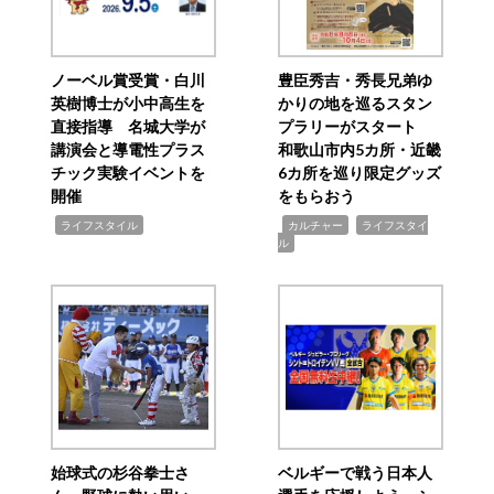
ノーベル賞受賞・白川
豊臣秀吉・秀長兄弟ゆ
英樹博士が小中高生を
かりの地を巡るスタン
直接指導 名城大学が
プラリーがスタート
講演会と導電性プラス
和歌山市内5カ所・近畿
チック実験イベントを
6カ所を巡り限定グッズ
開催
をもらおう
,
,
,
ライフスタイル
カルチャー
ライフスタイ
ル
始球式の杉谷拳士さ
ベルギーで戦う日本人