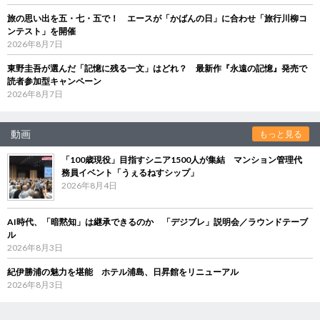
旅の思い出を五・七・五で！ エースが「かばんの日」に合わせ「旅行川柳コ
ンテスト」を開催
2026年8月7日
東野圭吾が選んだ「記憶に残る一文」はどれ？ 最新作『永遠の記憶』発売で
読者参加型キャンペーン
2026年8月7日
動画
もっと見る
「100歳現役」目指すシニア1500人が集結 マンション管理代
務員イベント「うぇるねすシップ」
2026年8月4日
AI時代、「暗黙知」は継承できるのか 「デジブレ」説明会／ラウンドテーブ
ル
2026年8月3日
紀伊勝浦の魅力を堪能 ホテル浦島、日昇館をリニューアル
2026年8月3日