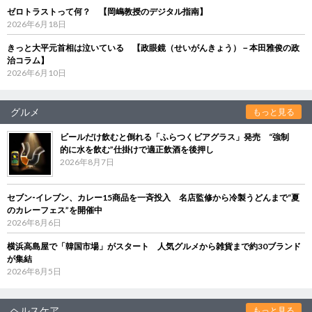
ゼロトラストって何？ 【岡嶋教授のデジタル指南】
2026年6月18日
きっと大平元首相は泣いている 【政眼鏡（せいがんきょう）－本田雅俊の政
治コラム】
2026年6月10日
グルメ
もっと見る
ビールだけ飲むと倒れる「ふらつくビアグラス」発売 “強制
的に水を飲む”仕掛けで適正飲酒を後押し
2026年8月7日
セブン‐イレブン、カレー15商品を一斉投入 名店監修から冷製うどんまで“夏
のカレーフェス”を開催中
2026年8月6日
横浜高島屋で「韓国市場」がスタート 人気グルメから雑貨まで約30ブランド
が集結
2026年8月5日
ヘルスケア
もっと見る