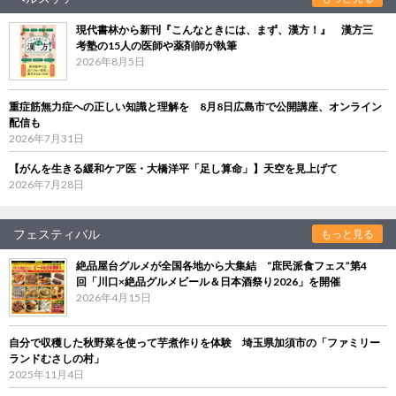
現代書林から新刊『こんなときには、まず、漢方！』 漢方三
考塾の15人の医師や薬剤師が執筆
2026年8月5日
重症筋無力症への正しい知識と理解を 8月8日広島市で公開講座、オンライン
配信も
2026年7月31日
【がんを生きる緩和ケア医・大橋洋平「足し算命」】天空を見上げて
2026年7月28日
フェスティバル
もっと見る
絶品屋台グルメが全国各地から大集結 “庶民派食フェス”第4
回「川口×絶品グルメビール＆日本酒祭り2026」を開催
2026年4月15日
自分で収穫した秋野菜を使って芋煮作りを体験 埼玉県加須市の「ファミリー
ランドむさしの村」
2025年11月4日