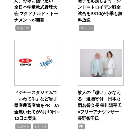
ん、野球に熱い思い
選手を応援しよう シ
全日本学童軟式野球大
ント＝トロイデン戦全
会 マクドナルド・トー
試合をBS10が今季も無
ナメントが開幕
料放送
,
,
スポーツ
スポーツ
ドジャースタジアムで
故人の「想い」かなえ
「いわて牛」など岩手
る 遺贈寄付 日本財
県産農畜産物をPR JA
団名誉会長 笹川陽平氏
全農いわてが8月10日～
×フリーアナウンサー
12日に実施
長野智子氏
,
,
スポーツ
ビジネス
PR