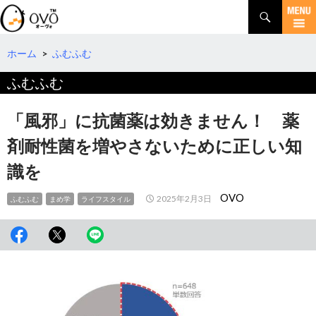
検
索
コ
ン
テ
ホーム
>
ふむふむ
ン
ふむふむ
ツ
へ
移
「風邪」に抗菌薬は効きません！ 薬
動
剤耐性菌を増やさないために正しい知
識を
OVO
2025年2月3日
ふむふむ
まめ学
ライフスタイル