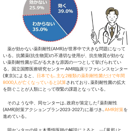
薬が効かない薬剤耐性(AMR)が世界中で大きな問題になって
いる。抗菌薬(抗生物質)の不適切な使用が、抗生物質が効かな
い薬剤耐性菌が広がる大きな原因の一つとして挙げられてい
る。国立国際医療研究センター AMR臨床リファレンスセンター
(東京)によると、
日本でも､主な2種類の薬剤耐性菌だけで年間
8000人が亡くなっていると試算
されており､薬剤耐性菌の拡大
を防ぐことが人類にとって喫緊の課題となっている。
そのような中、同センターは､政府が策定した｢薬剤耐性
(AMR)対策アクションプラン2023-2027｣に基づき､
AMR対策
を
進めている。
同センターの佐々木秀悟医師の解説によると、
｢風邪｣と