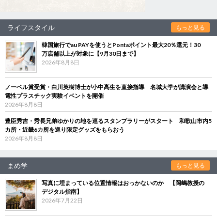
ライフスタイル
もっと見る
韓国旅行でau PAYを使うとPontaポイント最大20％還元！30
万店舗以上が対象に【9月30日まで】
2026年8月8日
ノーベル賞受賞・白川英樹博士が小中高生を直接指導 名城大学が講演会と導
電性プラスチック実験イベントを開催
2026年8月8日
豊臣秀吉・秀長兄弟ゆかりの地を巡るスタンプラリーがスタート 和歌山市内5
カ所・近畿6カ所を巡り限定グッズをもらおう
2026年8月8日
まめ学
もっと見る
写真に埋まっている位置情報はおっかないのか 【岡嶋教授の
デジタル指南】
2026年7月22日