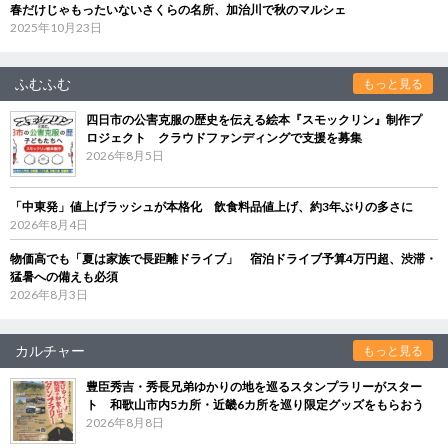
春だけじゃもったいないさくらの名所、加治川で秋のマルシェ
2025年10月23日
ふむふむ
もっと見る
四日市の公害克服の歴史を伝える絵本『スモックリン』制作プ
ロジェクト クラウドファンディングで支援を募集
2026年8月5日
「中東発」値上げラッシュが本格化 飲食料品値上げ、約3年ぶりの多さに
2026年8月4日
物価高でも「夏は家族で長距離ドライブ」 宿泊ドライブ予算4万円超、渋滞・
猛暑への備えも必須
2026年8月3日
カルチャー
もっと見る
豊臣秀吉・秀長兄弟ゆかりの地を巡るスタンプラリーがスター
ト 和歌山市内5カ所・近畿6カ所を巡り限定グッズをもらおう
2026年8月8日