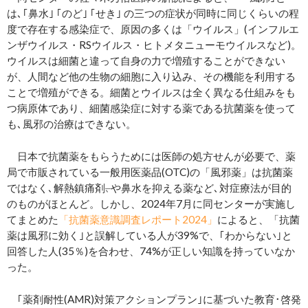
は､｢鼻水｣ ｢のど｣ ｢せき｣ の三つの症状が同時に同じくらいの程
度で存在する感染症で、原因の多くは「ウイルス」(インフルエ
ンザウイルス・RSウイルス・ヒトメタニューモウイルスなど)。
ウイルスは細菌と違って自身の力で増殖することができない
が、人間など他の生物の細胞に入り込み、その機能を利用する
ことで増殖ができる。細菌とウイルスは全く異なる仕組みをも
つ病原体であり、細菌感染症に対する薬である抗菌薬を使って
も､風邪の治療はできない。
日本で抗菌薬をもらうためには医師の処方せんが必要で、薬
局で市販されている一般用医薬品(OTC)の「風邪薬」は抗菌薬
ではなく､解熱鎮痛剤
､
や鼻水を抑える薬など､対症療法が目的
のものがほとんど。しかし、2024年7月に同センターが実施し
てまとめた
「抗菌薬意識調査レポート2024」
によると、「抗菌
薬は風邪に効く｣と誤解している人が39%で、｢わからない｣と
回答した人(35％)を合わせ、74%が正しい知識を持っていなか
った。
｢薬剤耐性(AMR)対策アクションプラン｣に基づいた教育･啓発