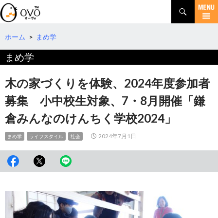
検
索
コ
ン
テ
ホーム
>
まめ学
ン
まめ学
ツ
へ
移
木の家づくりを体験、2024年度参加者
動
募集 小中校生対象、7・8月開催「鎌
倉みんなのけんちく学校2024」
2024年7月1日
まめ学
ライフスタイル
社会