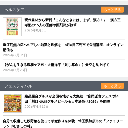
ヘルスケア
もっと見る
現代書林から新刊『こんなときには、まず、漢方！』 漢方三
考塾の15人の医師や薬剤師が執筆
2026年8月5日
重症筋無力症への正しい知識と理解を 8月8日広島市で公開講座、オンライン
配信も
2026年7月31日
【がんを生きる緩和ケア医・大橋洋平「足し算命」】天空を見上げて
2026年7月28日
フェスティバル
もっと見る
絶品屋台グルメが全国各地から大集結 “庶民派食フェス”第4
回「川口×絶品グルメビール＆日本酒祭り2026」を開催
2026年4月15日
自分で収穫した秋野菜を使って芋煮作りを体験 埼玉県加須市の「ファミリー
ランドむさしの村」