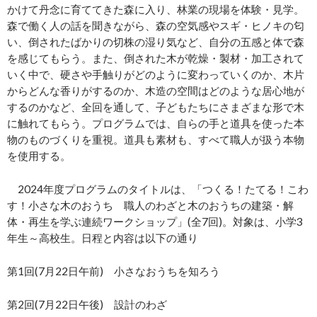
かけて丹念に育ててきた森に入り、林業の現場を体験・見学。
森で働く人の話を聞きながら、森の空気感やスギ・ヒノキの匂
い、倒されたばかりの切株の湿り気など、自分の五感と体で森
を感じてもらう。また、倒された木が乾燥・製材・加工されて
いく中で、硬さや手触りがどのように変わっていくのか、木片
からどんな香りがするのか、木造の空間はどのような居心地が
するのかなど、全回を通して、子どもたちにさまざまな形で木
に触れてもらう。プログラムでは、自らの手と道具を使った本
物のものづくりを重視。道具も素材も、すべて職人が扱う本物
を使用する。
2024年度プログラムのタイトルは、「つくる！たてる！こわ
す！小さな木のおうち 職人のわざと木のおうちの建築・解
体・再生を学ぶ連続ワークショップ」(全7回)。対象は、小学3
年生～高校生。日程と内容は以下の通り
第1回(7月22日午前) 小さなおうちを知ろう
第2回(7月22日午後) 設計のわざ