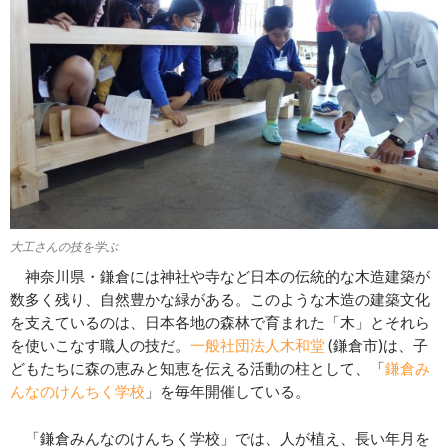
大工さんの技を学ぶ
神奈川県・鎌倉には神社や寺など日本の伝統的な木造建築が
数多く残り、自然豊かな緑がある。このような木造の建築文化
を支えているのは、日本各地の森林で育まれた「木」とそれら
を使いこなす職人の技だ。
一般社団法人木和堂
(鎌倉市)は、子
どもたちに森の恵みと知恵を伝える活動の柱として、「
鎌倉み
んなのけんちく学校
」を毎年開催している。
「鎌倉みんなのけんちく学校」では、人が植え、長い年月を