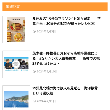
関連記事
夏休みの“お弁当マラソン”も楽々完走 「学
童弁当」30日分の献立が載ったレシピ本
2024年6月3日
茂木健一郎校長とおおぞら高校卒業生によ
る「#なりたい大人白熱授業」 高校での挑
戦で見つけたコト
2024年6月10日
本州最北端の海で故人を見送る 海洋散骨
という選択肢
2024年7月1日