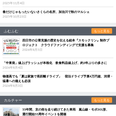
2025年11月4日
春だけじゃもったいないさくらの名所、加治川で秋のマルシェ
2025年10月23日
ふむふむ
もっと見る
四日市の公害克服の歴史を伝える絵本『スモックリン』制作プ
ロジェクト クラウドファンディングで支援を募集
2026年8月5日
「中東発」値上げラッシュが本格化 飲食料品値上げ、約3年ぶりの多さに
2026年8月4日
物価高でも「夏は家族で長距離ドライブ」 宿泊ドライブ予算4万円超、渋滞・
猛暑への備えも必須
2026年8月3日
カルチャー
もっと見る
55年間、京の街を走り続けてきた車両 嵐山線・モボ301形、
運行開始55周年イベントを開催