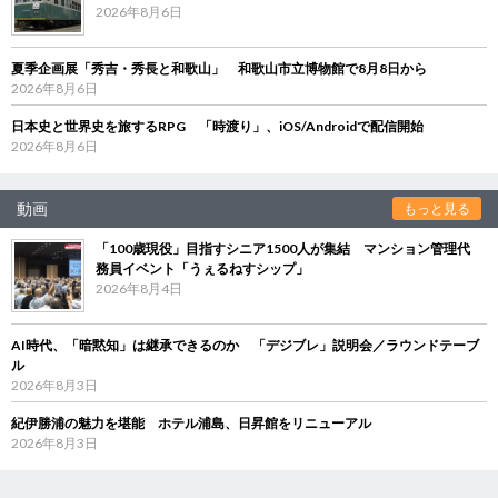
2026年8月6日
夏季企画展「秀吉・秀長と和歌山」 和歌山市立博物館で8月8日から
2026年8月6日
日本史と世界史を旅するRPG 「時渡り」、iOS/Androidで配信開始
2026年8月6日
動画
もっと見る
「100歳現役」目指すシニア1500人が集結 マンション管理代
務員イベント「うぇるねすシップ」
2026年8月4日
AI時代、「暗黙知」は継承できるのか 「デジブレ」説明会／ラウンドテーブ
ル
2026年8月3日
紀伊勝浦の魅力を堪能 ホテル浦島、日昇館をリニューアル
2026年8月3日