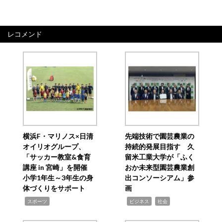
レコメンド
横浜F・マリノス×日清
先端技術で園芸農業の
オイリオグループ、
持続的発展目指す 久
「サッカー教室&食育
留米工業大学が「ふく
講座 in 宮崎」を開催
おか未来型園芸農業創
小学1年生～3年生の身
出コンソーシアム」参
体づくりをサポート
画
,
,
,
スポーツ
ビジネス
社会