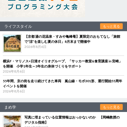
ライフスタイル
もっと見る
【京都 湯の花温泉・すみや亀峰菴】夏限定のおもてなし「旅館
で“涼”を楽しむ夏の休日」8月末まで開催中
2026年8月6日
横浜F・マリノス×日清オイリオグループ、「サッカー教室&食育講座 in 宮崎」
を開催 小学1年生～3年生の身体づくりをサポート
2026年8月6日
55年間、京の街を走り続けてきた車両 嵐山線・モボ301形、運行開始55周年
イベントを開催
2026年8月6日
まめ学
もっと見る
写真に埋まっている位置情報はおっかないのか 【岡嶋教授の
デジタル指南】