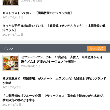
2026年7月22日
ゼロトラストって何？ 【岡嶋教授のデジタル指南】
2026年6月18日
きっと大平元首相は泣いている 【政眼鏡（せいがんきょう）－本田雅俊の政
治コラム】
2026年6月10日
グルメ
もっと見る
セブン‐イレブン、カレー15商品を一斉投入 名店監修から冷
製うどんまで“夏のカレーフェス”を開催中
2026年8月6日
横浜高島屋で「韓国市場」がスタート 人気グルメから雑貨まで約30ブランド
が集結
2026年8月5日
「山梨県笛吹川フルーツ公園」でサマーフェス 富士山を眺めながら水遊び、
季節限定の桃のかき氷も
2026年8月3日