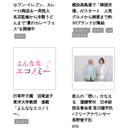
セブン‐イレブン、カレ
横浜高島屋で「韓国市
ー15商品を一斉投入
場」がスタート 人気
名店監修から冷製うど
グルメから雑貨まで約
んまで“夏のカレーフェ
30ブランドが集結
ス”を開催中
,
,
,
カルチャー
グルメ
ライ
フスタイル
,
グルメ
行革甲子園 沼尾波子
故人の「想い」かなえ
東洋大学教授 連載
る 遺贈寄付 日本財
「よんななエコノミ
団名誉会長 笹川陽平氏
ー」
×フリーアナウンサー
長野智子氏
,
ビジネス
PR