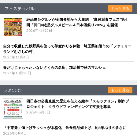
フェスティバル
もっと見る
絶品屋台グルメが全国各地から大集結 “庶民派食フェス”第4
回「川口×絶品グルメビール＆日本酒祭り2026」を開催
2026年4月15日
自分で収穫した秋野菜を使って芋煮作りを体験 埼玉県加須市の「ファミリー
ランドむさしの村」
2025年11月4日
春だけじゃもったいないさくらの名所、加治川で秋のマルシェ
2025年10月23日
ふむふむ
もっと見る
四日市の公害克服の歴史を伝える絵本『スモックリン』制作プ
ロジェクト クラウドファンディングで支援を募集
2026年8月5日
「中東発」値上げラッシュが本格化 飲食料品値上げ、約3年ぶりの多さに
2026年8月4日