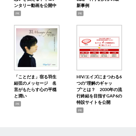
ンタリー動画を公開中
新事例
PR
PR
「ことだま」宿る羽生
HIV/エイズにまつわる6
結弦のメッセージ 名
つの“理解のギャッ
言がもたらす心の平穏
プ”とは？ 2030年の流
と潤い
行終結を目指すGAP6の
特設サイトを公開
PR
PR