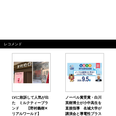
レコメンド
LVに敗訴して人気が出
ノーベル賞受賞・白川
た ミルクティーブラ
英樹博士が小中高生を
ンド 【野村義樹✕
直接指導 名城大学が
リアルワールド】
講演会と導電性プラス