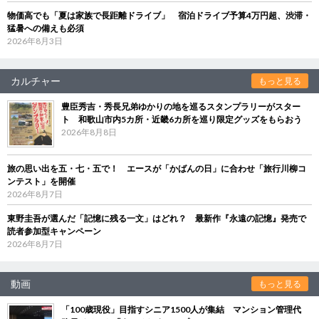
物価高でも「夏は家族で長距離ドライブ」 宿泊ドライブ予算4万円超、渋滞・
猛暑への備えも必須
2026年8月3日
カルチャー
もっと見る
豊臣秀吉・秀長兄弟ゆかりの地を巡るスタンプラリーがスター
ト 和歌山市内5カ所・近畿6カ所を巡り限定グッズをもらおう
2026年8月8日
旅の思い出を五・七・五で！ エースが「かばんの日」に合わせ「旅行川柳コ
ンテスト」を開催
2026年8月7日
東野圭吾が選んだ「記憶に残る一文」はどれ？ 最新作『永遠の記憶』発売で
読者参加型キャンペーン
2026年8月7日
動画
もっと見る
「100歳現役」目指すシニア1500人が集結 マンション管理代