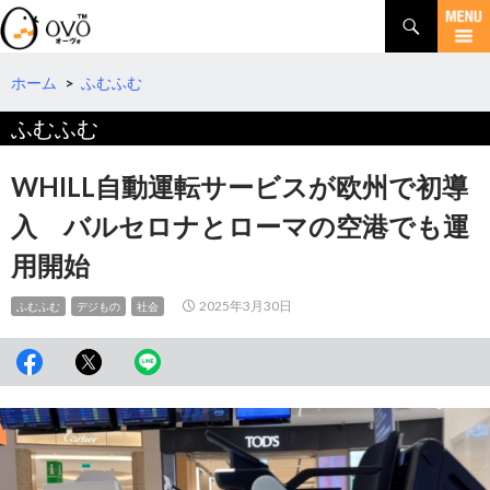
検
索
コ
ン
テ
ホーム
>
ふむふむ
ン
ふむふむ
ツ
へ
移
WHILL自動運転サービスが欧州で初導
動
入 バルセロナとローマの空港でも運
用開始
2025年3月30日
ふむふむ
デジもの
社会