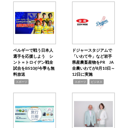
ベルギーで戦う日本人
ドジャースタジアムで
選手を応援しよう シ
「いわて牛」など岩手
ント＝トロイデン戦全
県産農畜産物をPR JA
試合をBS10が今季も無
全農いわてが8月10日～
料放送
12日に実施
,
,
,
スポーツ
スポーツ
ビジネス