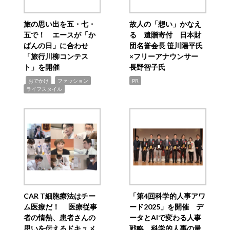
旅の思い出を五・七・
故人の「想い」かなえ
五で！ エースが「か
る 遺贈寄付 日本財
ばんの日」に合わせ
団名誉会長 笹川陽平氏
「旅行川柳コンテス
×フリーアナウンサー
ト」を開催
長野智子氏
,
,
,
おでかけ
ファッション
PR
ライフスタイル
CAR T細胞療法はチー
「第4回科学的人事アワ
ム医療だ！ 医療従事
ード2025」を開催 デ
者の情熱、患者さんの
ータとAIで変わる人事
思いを伝えるドキュメ
戦略 科学的人事の最