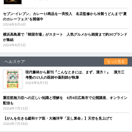
セブン‐イレブン、カレー15商品を一斉投入 名店監修から冷製うどんまで“夏
のカレーフェス”を開催中
2026年8月6日
横浜高島屋で「韓国市場」がスタート 人気グルメから雑貨まで約30ブランド
が集結
2026年8月5日
ヘルスケア
もっと見る
現代書林から新刊『こんなときには、まず、漢方！』 漢方三
考塾の15人の医師や薬剤師が執筆
2026年8月5日
重症筋無力症への正しい知識と理解を 8月8日広島市で公開講座、オンライン
配信も
2026年7月31日
【がんを生きる緩和ケア医・大橋洋平「足し算命」】天空を見上げて
2026年7月28日