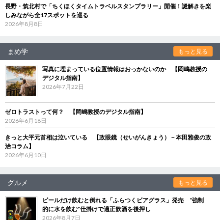
長野・筑北村で「ちくほくタイムトラベルスタンプラリー」開催！謎解きを楽
しみながら全17スポットを巡る
2026年8月8日
まめ学
もっと見る
写真に埋まっている位置情報はおっかないのか 【岡嶋教授の
デジタル指南】
2026年7月22日
ゼロトラストって何？ 【岡嶋教授のデジタル指南】
2026年6月18日
きっと大平元首相は泣いている 【政眼鏡（せいがんきょう）－本田雅俊の政
治コラム】
2026年6月10日
グルメ
もっと見る
ビールだけ飲むと倒れる「ふらつくビアグラス」発売 “強制
的に水を飲む”仕掛けで適正飲酒を後押し
2026年8月7日