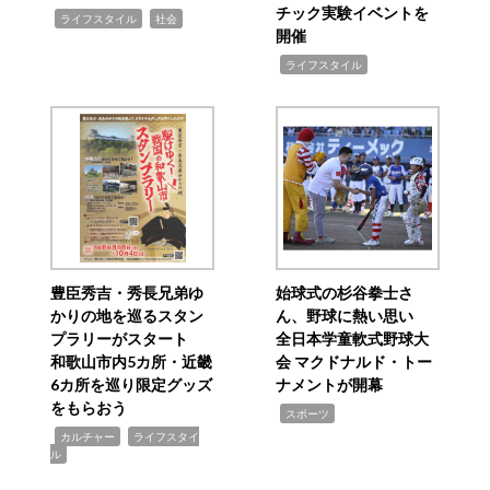
チック実験イベントを
,
,
ライフスタイル
社会
開催
,
ライフスタイル
豊臣秀吉・秀長兄弟ゆ
始球式の杉谷拳士さ
かりの地を巡るスタン
ん、野球に熱い思い
プラリーがスタート
全日本学童軟式野球大
和歌山市内5カ所・近畿
会 マクドナルド・トー
6カ所を巡り限定グッズ
ナメントが開幕
をもらおう
,
スポーツ
,
,
カルチャー
ライフスタイ
ル