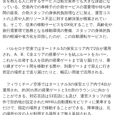
安を抱える人に対するサービスは航空業界でも大きな課題にな
っている。空港内での車椅子の介助サービスの需要増や待ち時
間の延長、介助スタッフの身体的負担増などに加え、運営コス
トの上昇や人的リソース不足に対する解決策が模索されてい
る。そこで、従来の移動サービスをDX化することで、高齢化や
旅行需要増で急務となる移動環境の整備、スタッフの身体的負
担の軽減や省力化を目指したのが、この自動運転サービスだ。
バルセロナ空港ではターミナル1の保安エリア内で2台が運用
され、A、B、C全エリアの搭乗ゲートを結ぶルートをカバー。
これから出発する人を目的の搭乗ゲートまで送り届けたり、乗
り継ぎでゲート間を移動する際や、到着ゲートまで迎えに行き
所定の場所まで送り届けたりと、幅広い用途で活用される。
フィウミチーノ空港ではターミナル3の保安エリア内で4台が
運用され、約30カ所の搭乗ゲートと3カ所のラウンジに向かう
ことができる。対応言語は13言語にも及び、運営スタッフの操
作で目的地が設定されたWHILL自動運転モビリティに乗車する
だけで、指定の場所まで移動することができる。降車後は、元
の場所や次の人が利用する場所まで無人返却される。