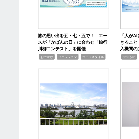
旅の思い出を五・七・五で！ エー
「人がA
スが「かばんの日」に合わせ「旅行
きること
川柳コンテスト」を開催
入機関の
,
,
,
,
,
おでかけ
ファッション
ライフスタイル
デジもの