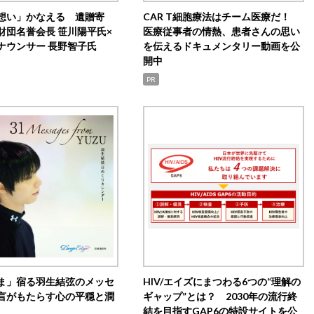
想い」かなえる 遺贈寄
CAR T細胞療法はチーム医療だ！
財団名誉会長 笹川陽平氏×
医療従事者の情熱、患者さんの思い
ナウンサー 長野智子氏
を伝えるドキュメンタリー動画を公
開中
PR
ま」宿る羽生結弦のメッセ
HIV/エイズにまつわる6つの“理解の
言がもたらす心の平穏と潤
ギャップ”とは？ 2030年の流行終
結を目指すGAP6の特設サイトを公