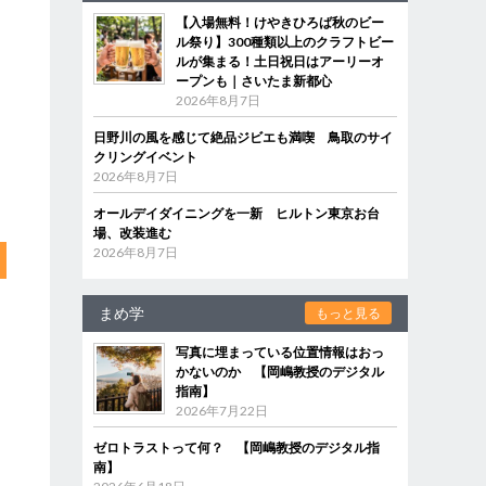
【入場無料！けやきひろば秋のビー
ル祭り】300種類以上のクラフトビー
ルが集まる！土日祝日はアーリーオ
ープンも｜さいたま新都心
2026年8月7日
日野川の風を感じて絶品ジビエも満喫 鳥取のサイ
クリングイベント
2026年8月7日
オールデイダイニングを一新 ヒルトン東京お台
場、改装進む
2026年8月7日
まめ学
もっと見る
写真に埋まっている位置情報はおっ
かないのか 【岡嶋教授のデジタル
指南】
2026年7月22日
ゼロトラストって何？ 【岡嶋教授のデジタル指
南】