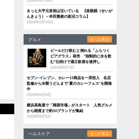
2026年6月18日
きっと大平元首相は泣いている 【政眼鏡（せいが
んきょう）－本田雅俊の政治コラム】
2026年6月10日
グルメ
もっと見る
ビールだけ飲むと倒れる「ふらつく
ビアグラス」発売 “強制的に水を飲
む”仕掛けで適正飲酒を後押し
2026年8月7日
セブン‐イレブン、カレー15商品を一斉投入 名店
監修から冷製うどんまで“夏のカレーフェス”を開催
中
2026年8月6日
横浜高島屋で「韓国市場」がスタート 人気グルメ
から雑貨まで約30ブランドが集結
2026年8月5日
ヘルスケア
もっと見る