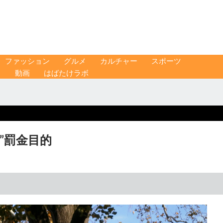
ファッション
グルメ
カルチャー
スポーツ
ス
動画
はばたけラボ
”罰金目的