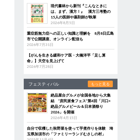
現代書林から新刊『こんなときに
は、まず、漢方！』 漢方三考塾の
15人の医師や薬剤師が執筆
2026年8月5日
重症筋無力症への正しい知識と理解を 8月8日広島
市で公開講座、オンライン配信も
2026年7月31日
【がんを生きる緩和ケア医・大橋洋平「足し算
命」】天空を見上げて
2026年7月28日
フェスティバル
もっと見る
絶品屋台グルメが全国各地から大集
結 “庶民派食フェス”第4回「川口×
絶品グルメビール＆日本酒祭り
2026」を開催
2026年4月15日
自分で収穫した秋野菜を使って芋煮作りを体験 埼
玉県加須市の「ファミリーランドむさしの村」
2025年11月4日