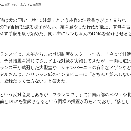
内の飼い主に向けての標識
は犬の“落とし物”に注意」という趣旨の注意書きがよく見られ
の“障害物”は減る様子がない。業を煮やした行政が最近、有無を言
科す手段を取り始めた。飼い主にワンちゃんのDNAを登録させる
ランスでは、来年からこの登録制度をスタートする。「今まで排
、予算措置を講じてさまざまな対策を実施してきたが、一向に道
ランス王が戴冠した大聖堂や、シャンパーニュの有名なメゾンな
タルさんは、パリジャン紙のインタビューに「きちんと始末しな
、登録だって仕方ない」と答えた。
という反対意見もあるが、フランスではすでに南西部のベジエや
前とDNAを登録させるという同様の措置が取られており、“落とし