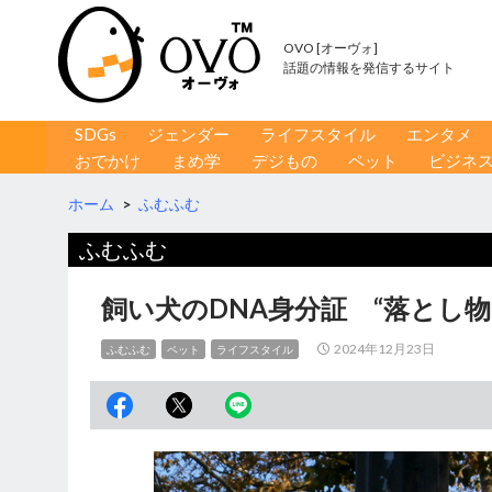
OVO [オーヴォ]
話題の情報を発信するサイト
コンテンツへ移動
検
SDGs
ジェンダー
ライフスタイル
エンタメ
索
おでかけ
まめ学
デジもの
ペット
ビジネ
ホーム
>
ふむふむ
ふむふむ
飼い犬のDNA身分証 “落とし物
2024年12月23日
ふむふむ
ペット
ライフスタイル