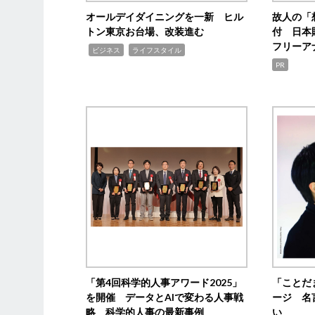
オールデイダイニングを一新 ヒル
故人の「
トン東京お台場、改装進む
付 日本
フリーア
,
,
ビジネス
ライフスタイル
PR
「第4回科学的人事アワード2025」
「ことだ
を開催 データとAIで変わる人事戦
ージ 名
略 科学的人事の最新事例
い