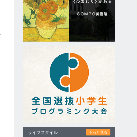
と
泄
は
ど
い
北
ライフスタイル
もっと見る