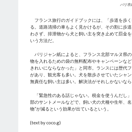
パリ市
フランス旅行のガイドブックには、「歩道を歩く時
る。道路清掃の車もよく見かけるが、その割に歩道
わさず、排泄物から犬と飼い主を突き止めて罰金を
いう方法だ。
パリジャン紙によると、フランス北部マルヌ県の
物を入れるための袋の無料配布やキャンペーンなど
きれいにならなかった」と同市。ランスには歴代フ
があり、観光客も多い。犬を散歩させていたシャン
無責任な飼い主は多い。解決法がそれしかないなら
「緊急性のある話じゃない。税金を使うんだし」
部のサントメールなどで、飼い犬の犬種や生年、名
物”が減るという効果が出ているという。
(text by coco.g)