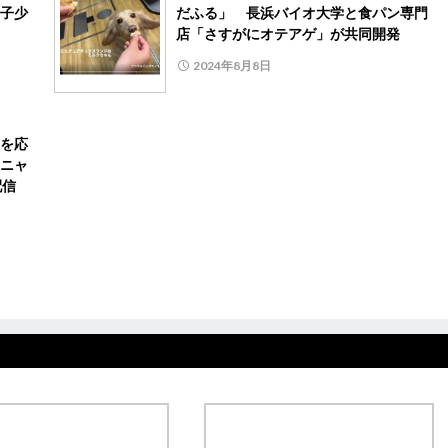
子少
だふる」 長浜バイオ大学と食パン専門
店「さすがにオテアゲ」が共同開発
2024年8月8日
を応
ニャ
配信