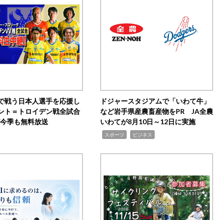
で戦う日本人選手を応援し
ドジャースタジアムで「いわて牛」
ント＝トロイデン戦全試合
など岩手県産農畜産物をPR JA全農
0が今季も無料放送
いわてが8月10日～12日に実施
,
,
スポーツ
ビジネス