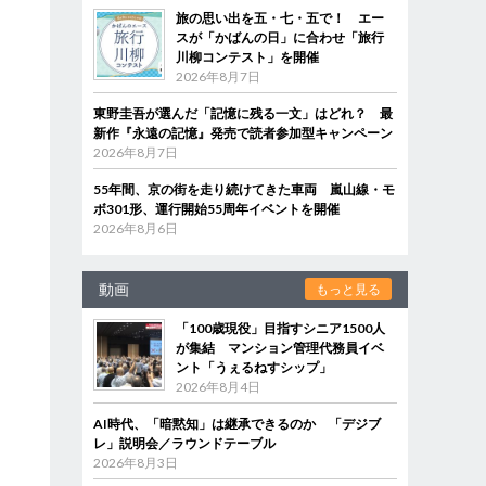
旅の思い出を五・七・五で！ エー
スが「かばんの日」に合わせ「旅行
川柳コンテスト」を開催
2026年8月7日
東野圭吾が選んだ「記憶に残る一文」はどれ？ 最
新作『永遠の記憶』発売で読者参加型キャンペーン
2026年8月7日
55年間、京の街を走り続けてきた車両 嵐山線・モ
ボ301形、運行開始55周年イベントを開催
2026年8月6日
動画
もっと見る
「100歳現役」目指すシニア1500人
が集結 マンション管理代務員イベ
ント「うぇるねすシップ」
2026年8月4日
AI時代、「暗黙知」は継承できるのか 「デジブ
レ」説明会／ラウンドテーブル
2026年8月3日