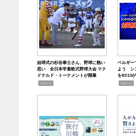
始球式の杉谷拳士さん、野球に熱い
ベルギー
思い 全日本学童軟式野球大会 マク
よう シ
ドナルド・トーナメントが開幕
をBS1
,
,
スポーツ
スポーツ