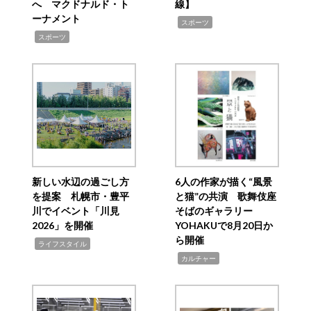
へ マクドナルド・ト
線】
ーナメント
,
スポーツ
,
スポーツ
新しい水辺の過ごし方
6人の作家が描く“風景
を提案 札幌市・豊平
と猫”の共演 歌舞伎座
川でイベント「川見
そばのギャラリー
2026」を開催
YOHAKUで8月20日か
ら開催
,
ライフスタイル
,
カルチャー