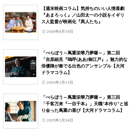
【週末映画コラム】気持ちのいい人情喜劇
『あまろっく』／山田太一の小説をイギリ
ス人監督が映画化『異人たち』
2024年4月19日
「べらぼう～蔦重栄華乃夢噺～」第二回
「吉原細見『嗚呼(ああ)御江戸』」魅力的な
俳優陣が奏でる出色のアンサンブル【大河
ドラマコラム】
2025年1月17日
「べらぼう～蔦重栄華乃夢噺～」第三回
「千客万来『一目千本』」天職”本作り“と巡
り会った蔦重の喜び【大河ドラマコラム】
2025年1月24日