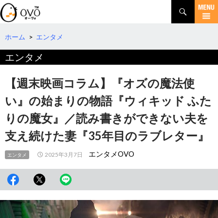
検
索
コ
ン
テ
ホーム
>
エンタメ
ン
エンタメ
ツ
へ
移
【週末映画コラム】『オズの魔法使
動
い』の始まりの物語『ウィキッド ふた
りの魔女』／読み書きができない夫を
支え続けた妻『35年目のラブレター』
エンタメOVO
2025年3月7日
エンタメ