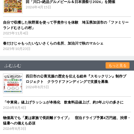
回「川口×絶品グルメビール＆日本酒祭り2026」を開催
2026年4月15日
自分で収穫した秋野菜を使って芋煮作りを体験 埼玉県加須市の「ファミリー
ランドむさしの村」
2025年11月4日
春だけじゃもったいないさくらの名所、加治川で秋のマルシェ
2025年10月23日
ふむふむ
もっと見る
四日市の公害克服の歴史を伝える絵本『スモックリン』制作プ
ロジェクト クラウドファンディングで支援を募集
2026年8月5日
「中東発」値上げラッシュが本格化 飲食料品値上げ、約3年ぶりの多さに
2026年8月4日
物価高でも「夏は家族で長距離ドライブ」 宿泊ドライブ予算4万円超、渋滞・
猛暑への備えも必須
2026年8月3日