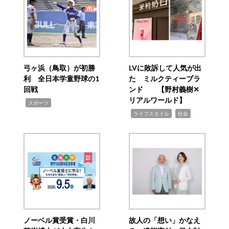
弓ヶ浜（鳥取）が初勝
LVに敗訴して人気が出
利 全日本学童野球の1
た ミルクティーブラ
回戦
ンド 【野村義樹✕
リアルワールド】
,
スポーツ
,
,
ライフスタイル
社会
ノーベル賞受賞・白川
故人の「想い」かなえ