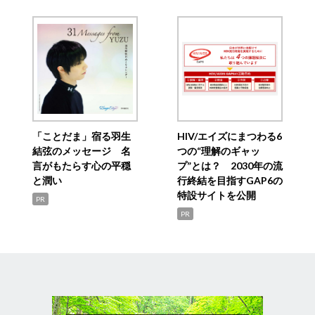
「ことだま」宿る羽生
HIV/エイズにまつわる6
結弦のメッセージ 名
つの“理解のギャッ
言がもたらす心の平穏
プ”とは？ 2030年の流
と潤い
行終結を目指すGAP6の
特設サイトを公開
PR
PR