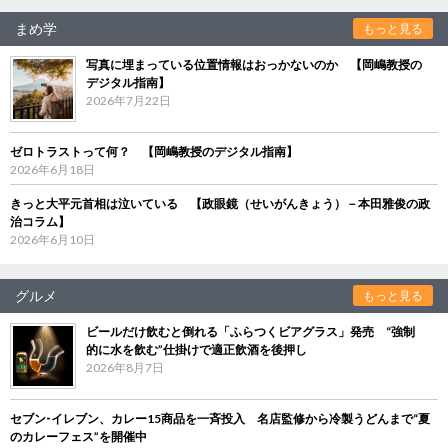
まめ学
もっと見る
写真に埋まっている位置情報はおっかないのか 【岡嶋教授の
デジタル指南】
2026年7月22日
ゼロトラストって何？ 【岡嶋教授のデジタル指南】
2026年6月18日
きっと大平元首相は泣いている 【政眼鏡（せいがんきょう）－本田雅俊の政
治コラム】
2026年6月10日
グルメ
もっと見る
ビールだけ飲むと倒れる「ふらつくビアグラス」発売 “強制
的に水を飲む”仕掛けで適正飲酒を後押し
2026年8月7日
セブン‐イレブン、カレー15商品を一斉投入 名店監修から冷製うどんまで“夏
のカレーフェス”を開催中