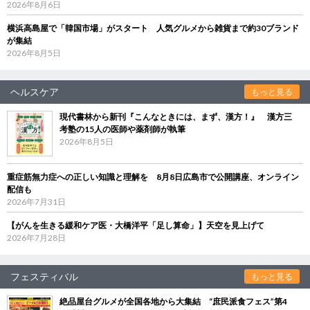
2026年8月6日
横浜高島屋で「韓国市場」がスタート 人気グルメから雑貨まで約30ブランド
が集結
2026年8月5日
ヘルスケア
もっと見る
現代書林から新刊『こんなときには、まず、漢方！』 漢方三
考塾の15人の医師や薬剤師が執筆
2026年8月5日
重症筋無力症への正しい知識と理解を 8月8日広島市で公開講座、オンライン
配信も
2026年7月31日
【がんを生きる緩和ケア医・大橋洋平「足し算命」】天空を見上げて
2026年7月28日
フェスティバル
もっと見る
絶品屋台グルメが全国各地から大集結 “庶民派食フェス”第4