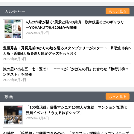
カルチャー
もっと見る
6人の作家が描く“風景と猫”の共演 歌舞伎座そばのギャラリ
ーYOHAKUで8月20日から開催
2026年8月9日
豊臣秀吉・秀長兄弟ゆかりの地を巡るスタンプラリーがスタート 和歌山市内5
カ所・近畿6カ所を巡り限定グッズをもらおう
2026年8月8日
旅の思い出を五・七・五で！ エースが「かばんの日」に合わせ「旅行川柳コ
ンテスト」を開催
2026年8月7日
動画
もっと見る
「100歳現役」目指すシニア1500人が集結 マンション管理代
務員イベント「うぇるねすシップ」
2026年8月4日
AI時代、「暗黙知」は継承できるのか 「デジブレ」説明会／ラウンドテーブ