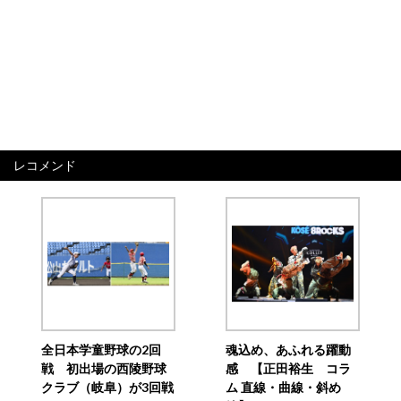
レコメンド
全日本学童野球の2回
魂込め、あふれる躍動
戦 初出場の西陵野球
感 【正田裕生 コラ
クラブ（岐阜）が3回戦
ム 直線・曲線・斜め