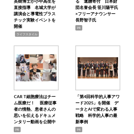
英樹博士が小中高生を
る 遺贈寄付 日本財
直接指導 名城大学が
団名誉会長 笹川陽平氏
講演会と導電性プラス
×フリーアナウンサー
チック実験イベントを
長野智子氏
開催
PR
,
ライフスタイル
CAR T細胞療法はチー
「第4回科学的人事アワ
ム医療だ！ 医療従事
ード2025」を開催 デ
者の情熱、患者さんの
ータとAIで変わる人事
思いを伝えるドキュメ
戦略 科学的人事の最
ンタリー動画を公開中
新事例
PR
PR