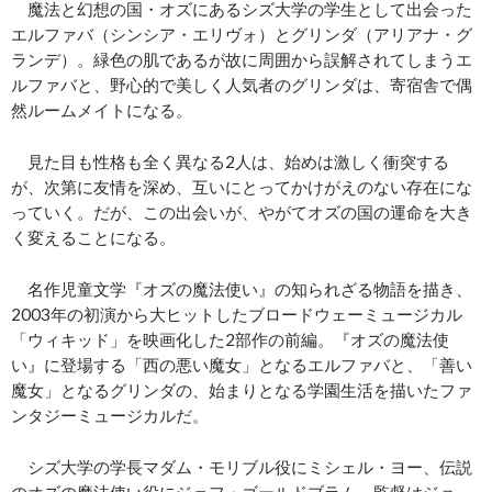
魔法と幻想の国・オズにあるシズ大学の学生として出会った
エルファバ（シンシア・エリヴォ）とグリンダ（アリアナ・グ
ランデ）。緑色の肌であるが故に周囲から誤解されてしまうエ
ルファバと、野心的で美しく人気者のグリンダは、寄宿舎で偶
然ルームメイトになる。
見た目も性格も全く異なる2人は、始めは激しく衝突する
が、次第に友情を深め、互いにとってかけがえのない存在にな
っていく。だが、この出会いが、やがてオズの国の運命を大き
く変えることになる。
名作児童文学『オズの魔法使い』の知られざる物語を描き、
2003年の初演から大ヒットしたブロードウェーミュージカル
「ウィキッド」を映画化した2部作の前編。『オズの魔法使
い』に登場する「西の悪い魔女」となるエルファバと、「善い
魔女」となるグリンダの、始まりとなる学園生活を描いたファ
ンタジーミュージカルだ。
シズ大学の学長マダム・モリブル役にミシェル・ヨー、伝説
のオズの魔法使い役にジェフ・ゴールドブラム。監督はジョ