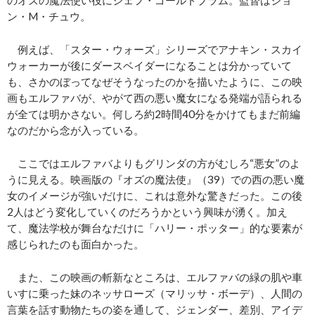
ン・M・チュウ。
例えば、「スター・ウォーズ」シリーズでアナキン・スカイ
ウォーカーが後にダースベイダーになることは分かっていて
も、さかのぼってなぜそうなったのかを描いたように、この映
画もエルファバが、やがて西の悪い魔女になる発端が語られる
が全ては明かさない。何しろ約2時間40分をかけてもまだ前編
なのだから念が入っている。
ここではエルファバよりもグリンダの方がむしろ“悪女”のよ
うに見える。映画版の『オズの魔法使』（39）での西の悪い魔
女のイメージが強いだけに、これは意外な驚きだった。この後
2人はどう変化していくのだろうかという興味が湧く。加え
て、魔法学校が舞台なだけに「ハリー・ポッター」的な要素が
感じられたのも面白かった。
また、この映画の斬新なところは、エルファバの緑の肌や車
いすに乗った妹のネッサローズ（マリッサ・ボーデ）、人間の
言葉を話す動物たちの姿を通して、ジェンダー、差別、アイデ