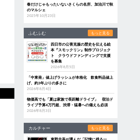
春だけじゃもったいないさくらの名所、加治川で秋
のマルシェ
2025年10月23日
ふむふむ
もっと見る
四日市の公害克服の歴史を伝える絵
本『スモックリン』制作プロジェク
ト クラウドファンディングで支援
を募集
2026年8月5日
「中東発」値上げラッシュが本格化 飲食料品値上
げ、約3年ぶりの多さに
2026年8月4日
物価高でも「夏は家族で長距離ドライブ」 宿泊ド
ライブ予算4万円超、渋滞・猛暑への備えも必須
2026年8月3日
カルチャー
もっと見る
東野圭吾が選んだ「記憶に残る一