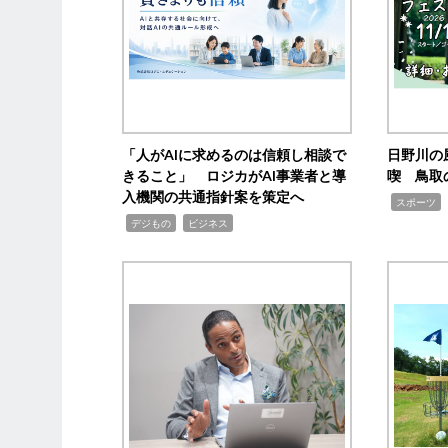
「人がAIに求めるのは信頼し相談で
日野川の
きること」 ロジカがAI事業者と導
喫 鳥取
入機関の共通指針案を策定へ
,
スポーツ
,
,
デジもの
ビジネス