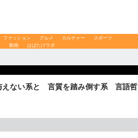
ファッション
グルメ
カルチャー
スポーツ
ス
動画
はばたけラボ
与えない系と 言質を踏み倒す系 言語哲