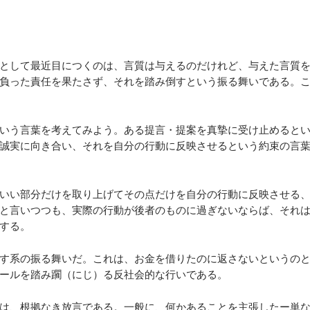
として最近目につくのは、言質は与えるのだけれど、与えた言質
負った責任を果たさず、それを踏み倒すという振る舞いである。
いう言葉を考えてみよう。ある提言・提案を真摯に受け止めると
誠実に向き合い、それを自分の行動に反映させるという約束の言
いい部分だけを取り上げてその点だけを自分の行動に反映させる
と言いつつも、実際の行動が後者のものに過ぎないならば、それ
する。
す系の振る舞いだ。これは、お金を借りたのに返さないというの
ールを踏み躙（にじ）る反社会的な行いである。
は、根拠なき放言である。一般に、何かあることを主張したー単