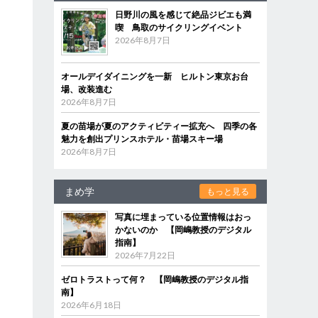
日野川の風を感じて絶品ジビエも満
喫 鳥取のサイクリングイベント
2026年8月7日
制
オールデイダイニングを一新 ヒルトン東京お台
場、改装進む
2026年8月7日
夏の苗場が夏のアクティビティー拡充へ 四季の各
魅力を創出プリンスホテル・苗場スキー場
2026年8月7日
まめ学
もっと見る
写真に埋まっている位置情報はおっ
かないのか 【岡嶋教授のデジタル
指南】
2026年7月22日
ゼロトラストって何？ 【岡嶋教授のデジタル指
南】
2026年6月18日