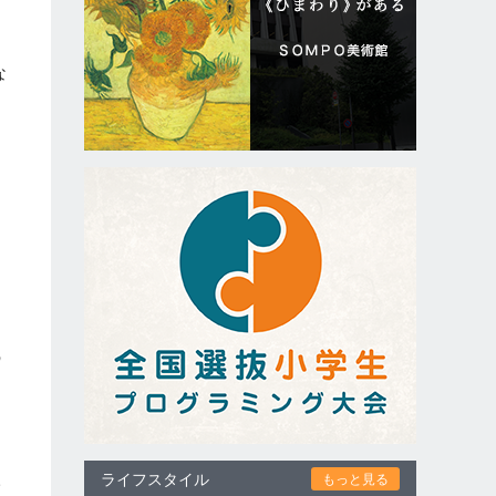
な
倒
ら
そ
の
相
う
ライフスタイル
もっと見る
一