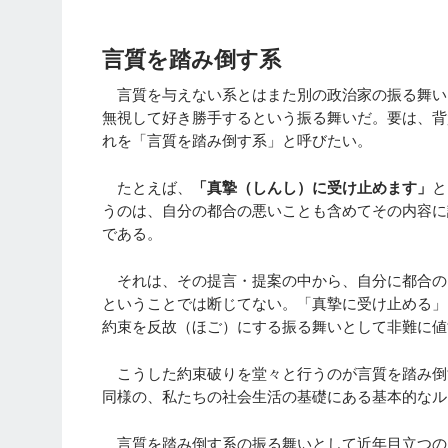
言質を踏み倒す系
言質を与えない系とはまた別の政治家の振る舞い
無視して好き勝手するという振る舞いだ。要は、背
れを「言質を踏み倒す系」と呼びたい。
たとえば、
「真摯（しんし）に受け止めます」
と
うのは、自分の都合の悪いことも含めてその内容に
である。
それは、その提言・提案の中から、自分に都合の
ということでは断じてない。「真摯に受け止める」
約束を反故（ほご）にする振る舞いとして非難に値
こうした約束破りを堂々と行うのが言質を踏み倒
同様の、私たちの社会生活の基礎にある基本的なル
言質を踏み倒す系の振る舞いとして近年目立つの