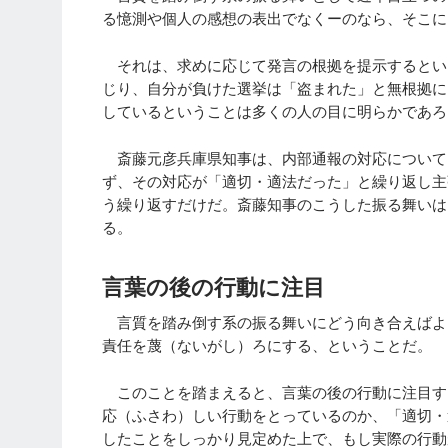
る憶測や個人の感想の表出でなくーのなら、そこに
それは、求めに応じて発言の根拠を提示するとい
じり、自分が負けた選挙は「盗まれた」と無根拠に
しているということは多くの人の目に明らかであろ
斎藤元彦兵庫県知事は、内部通報の対応について
ず、その対応が「適切・適法だった」と繰り返し主
う繰り返すだけだ。斎藤知事のこうした振る舞いは
る。
言葉の後の行動に注目
言質を踏み倒す系の振る舞いにどう向き合えばよ
責任を蔑（ないがし）ろにする、ということだ。
このことを踏まえると、言葉の後の行動に注目す
応（ふさわ）しい行動をとっているのか、「適切・
したことをしっかり見定めた上で、もし実際の行動