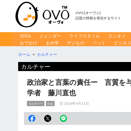
OVO [オーヴォ]
話題の情報を発信するサイト
コンテンツへ移動
検
SDGs
ジェンダー
ライフスタイル
エンタメ
索
おでかけ
まめ学
デジもの
ペット
ビジネ
ホーム
>
カルチャー
カルチャー
政治家と言葉の責任ー 言質を
学者 藤川直也
2026年4月11日
カルチャー
社会