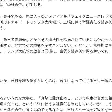
は〝挙証責任〟が生じる。
う責任である。気に入らないメディアを「フェイクニュース!」と
叫ぶドナルド・トランプ米大統領が、主張に伴う挙証責任を踏み
う。
、第三者委員会などからその違法性を指摘されているにもかかわ
張する。他方でその根拠を示すことはない。ただただ、無根拠に
、トランプ大統領の放言と同様に、言質を踏み倒す振る舞いであ
いか。言質を踏み倒すというのは、言葉によって生じる言行一致
るというのが大事だ。「真摯に受け止める」という約束の言葉に
適法だった」という主張に伴う挙証責任を果たしているのか、こ
が言葉の責任に背くものであるならば、言行の不一致を客観的な