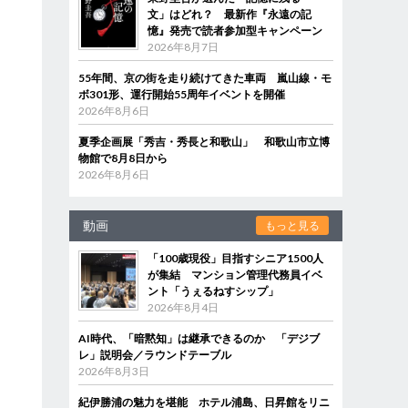
文」はどれ？ 最新作『永遠の記
憶』発売で読者参加型キャンペーン
2026年8月7日
55年間、京の街を走り続けてきた車両 嵐山線・モ
ボ301形、運行開始55周年イベントを開催
2026年8月6日
夏季企画展「秀吉・秀長と和歌山」 和歌山市立博
物館で8月8日から
2026年8月6日
動画
もっと見る
「100歳現役」目指すシニア1500人
が集結 マンション管理代務員イベ
ント「うぇるねすシップ」
2026年8月4日
AI時代、「暗黙知」は継承できるのか 「デジブ
レ」説明会／ラウンドテーブル
2026年8月3日
紀伊勝浦の魅力を堪能 ホテル浦島、日昇館をリニ