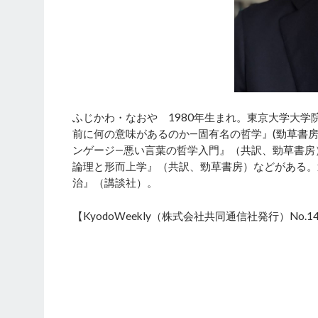
ふじかわ・なおや 1980年生まれ。東京大学大学
前に何の意味があるのか―固有名の哲学』(勁草書
ンゲージ―悪い言葉の哲学入門』（共訳、勁草書房
論理と形而上学』（共訳、勁草書房）などがある。
治』（講談社）。
【KyodoWeekly（株式会社共同通信社発行）No.