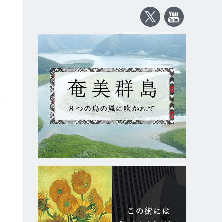
を
こ
い
葉
、
は
と
な