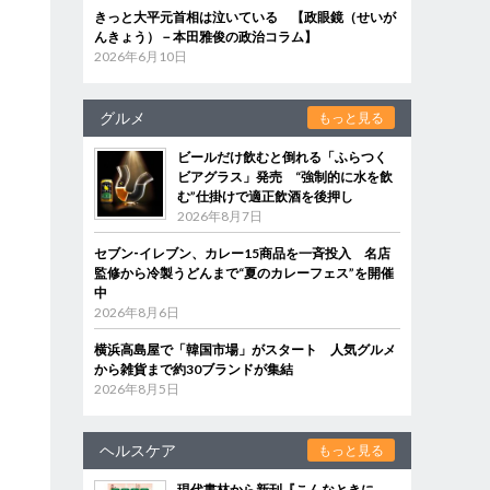
きっと大平元首相は泣いている 【政眼鏡（せいが
んきょう）－本田雅俊の政治コラム】
2026年6月10日
グルメ
もっと見る
ビールだけ飲むと倒れる「ふらつく
ビアグラス」発売 “強制的に水を飲
名
む”仕掛けで適正飲酒を後押し
ラ
2026年8月7日
セブン‐イレブン、カレー15商品を一斉投入 名店
監修から冷製うどんまで“夏のカレーフェス”を開催
中
2026年8月6日
横浜高島屋で「韓国市場」がスタート 人気グルメ
から雑貨まで約30ブランドが集結
2026年8月5日
ヘルスケア
もっと見る
現代書林から新刊『こんなときに