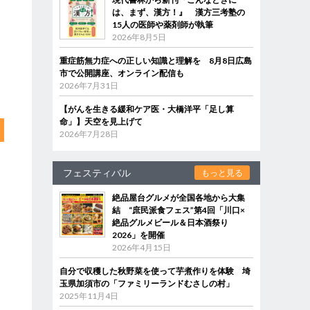
は、まず、漢方！』 漢方三考塾の
15人の医師や薬剤師が執筆
2026年8月5日
重症筋無力症への正しい知識と理解を 8月8日広島
市で公開講座、オンライン配信も
2026年7月31日
【がんを生きる緩和ケア医・大橋洋平「足し算
命」】天空を見上げて
2026年7月28日
フェスティバル
もっと見る
絶品屋台グルメが全国各地から大集
結 “庶民派食フェス”第4回「川口×
絶品グルメビール＆日本酒祭り
2026」を開催
2026年4月15日
自分で収穫した秋野菜を使って芋煮作りを体験 埼
玉県加須市の「ファミリーランドむさしの村」
2025年11月4日