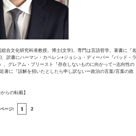
院総合文化研究科准教授。博士(文学)。専門は言語哲学。著書に『
房)、訳書にハーマン・カペレン+ジョシュ・ディーバー『バッド・
）、グレアム・プリースト『存在しないものに向かって―志向性の
近著に『誤解を招いたとしたら申し訳ないー政治の言葉/言葉の政
14からの転載】
ページ:
1
2