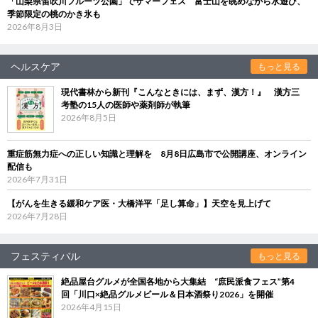
「山梨県笛吹川フルーツ公園」でサマーフェス 富士山を眺めながら水遊び、
季節限定の桃のかき氷も
2026年8月3日
ヘルスケア
もっと見る
現代書林から新刊『こんなときには、まず、漢方！』 漢方三
考塾の15人の医師や薬剤師が執筆
2026年8月5日
重症筋無力症への正しい知識と理解を 8月8日広島市で公開講座、オンライン
配信も
2026年7月31日
【がんを生きる緩和ケア医・大橋洋平「足し算命」】天空を見上げて
2026年7月28日
フェスティバル
もっと見る
絶品屋台グルメが全国各地から大集結 “庶民派食フェス”第4
回「川口×絶品グルメビール＆日本酒祭り2026」を開催
2026年4月15日