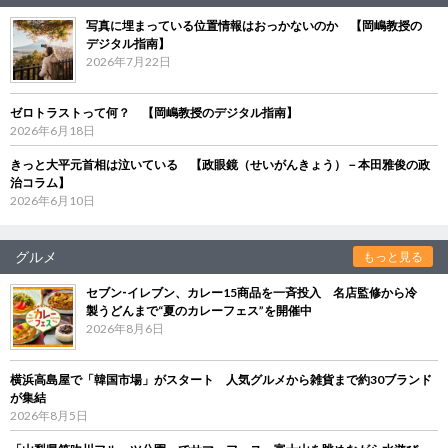
写真に埋まっている位置情報はおっかないのか 【岡嶋教授の
デジタル指南】
2026年7月22日
ゼロトラストって何？ 【岡嶋教授のデジタル指南】
2026年6月18日
きっと大平元首相は泣いている 【政眼鏡（せいがんきょう）－本田雅俊の政
治コラム】
2026年6月10日
グルメ
もっと見る
セブン‐イレブン、カレー15商品を一斉投入 名店監修から冷
製うどんまで“夏のカレーフェス”を開催中
2026年8月6日
横浜高島屋で「韓国市場」がスタート 人気グルメから雑貨まで約30ブランド
が集結
2026年8月5日