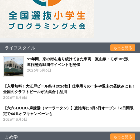
ライフスタイル
もっと見る
55年間、京の街を走り続けてきた車両 嵐山線・モボ301形、
運行開始55周年イベントを開催
2026年8月6日
【入場無料！大江戸ビール祭り2026秋】仕事帰りの一杯や週末の昼飲みにも！
全国のクラフトビールが大集合｜品川
2026年8月6日
【六六-LIULIU-麻辣湯（マーラータン）】恵比寿に8月6日オープン！6日間限
定で66％オフキャンペーンも
2026年8月5日
まめ学
もっと見る