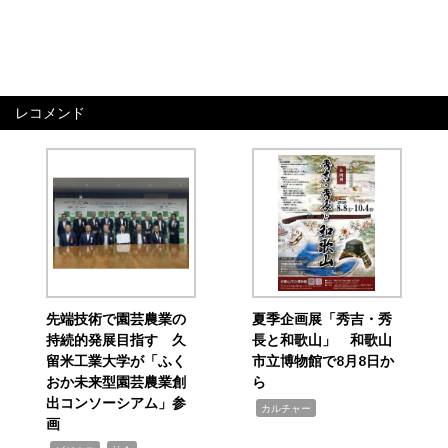
レコメンド
先端技術で園芸農業の
夏季企画展「秀吉・秀
持続的発展目指す 久
長と和歌山」 和歌山
留米工業大学が「ふく
市立博物館で8月8日か
おか未来型園芸農業創
ら
出コンソーシアム」参
,
カルチャー
画