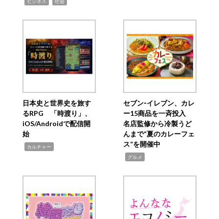
,
,
ビジネス
社会
日本史と世界史を旅す
セブン‐イレブン、カレ
るRPG 「時渡り」、
ー15商品を一斉投入
iOS/Androidで配信開
名店監修から冷製うど
始
んまで“夏のカレーフェ
ス”を開催中
,
カルチャー
,
グルメ