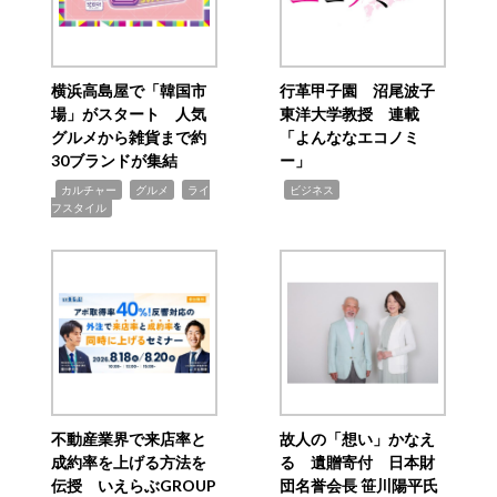
横浜高島屋で「韓国市
行革甲子園 沼尾波子
場」がスタート 人気
東洋大学教授 連載
グルメから雑貨まで約
「よんななエコノミ
30ブランドが集結
ー」
,
,
,
,
カルチャー
グルメ
ライ
ビジネス
フスタイル
不動産業界で来店率と
故人の「想い」かなえ
成約率を上げる方法を
る 遺贈寄付 日本財
伝授 いえらぶGROUP
団名誉会長 笹川陽平氏