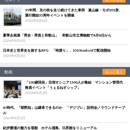
55年間、京の街を走り続けてきた車両 嵐山線・モボ301形、
運行開始55周年イベントを開催
2026年8月6日
夏季企画展「秀吉・秀長と和歌山」 和歌山市立博物館で8月8日から
2026年8月6日
日本史と世界史を旅するRPG 「時渡り」、iOS/Androidで配信開始
2026年8月6日
動画
もっと見る
「100歳現役」目指すシニア1500人が集結 マンション管理代
務員イベント「うぇるねすシップ」
2026年8月4日
AI時代、「暗黙知」は継承できるのか 「デジブレ」説明会／ラウンドテーブ
ル
2026年8月3日
紀伊勝浦の魅力を堪能 ホテル浦島、日昇館をリニューアル