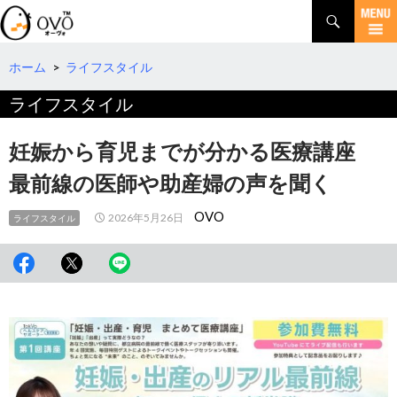
検
索
コ
ン
テ
ホーム
>
ライフスタイル
ン
ライフスタイル
ツ
へ
移
妊娠から育児までが分かる医療講座
動
最前線の医師や助産婦の声を聞く
OVO
2026年5月26日
ライフスタイル