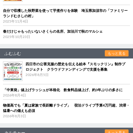
自分で収穫した秋野菜を使って芋煮作りを体験 埼玉県加須市の「ファミリー
ランドむさしの村」
2025年11月4日
春だけじゃもったいないさくらの名所、加治川で秋のマルシェ
2025年10月23日
ふむふむ
もっと見る
四日市の公害克服の歴史を伝える絵本『スモックリン』制作プ
ロジェクト クラウドファンディングで支援を募集
2026年8月5日
「中東発」値上げラッシュが本格化 飲食料品値上げ、約3年ぶりの多さに
2026年8月4日
物価高でも「夏は家族で長距離ドライブ」 宿泊ドライブ予算4万円超、渋滞・
猛暑への備えも必須
2026年8月3日
カルチャー
もっと見る