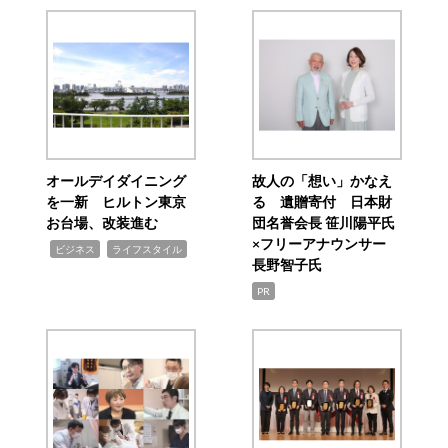
オールデイダイニング
故人の「想い」かなえ
を一新 ヒルトン東京
る 遺贈寄付 日本財
お台場、改装進む
団名誉会長 笹川陽平氏
×フリーアナウンサー
,
,
ビジネス
ライフスタイル
長野智子氏
PR