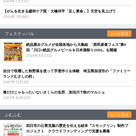
2026年7月31日
【がんを生きる緩和ケア医・大橋洋平「足し算命」】天空を見上げて
2026年7月28日
フェスティバル
もっと見る
絶品屋台グルメが全国各地から大集結 “庶民派食フェス”第4
回「川口×絶品グルメビール＆日本酒祭り2026」を開催
2026年4月15日
自分で収穫した秋野菜を使って芋煮作りを体験 埼玉県加須市の「ファミリー
ランドむさしの村」
2025年11月4日
春だけじゃもったいないさくらの名所、加治川で秋のマルシェ
2025年10月23日
ふむふむ
もっと見る
四日市の公害克服の歴史を伝える絵本『スモックリン』制作プ
ロジェクト クラウドファンディングで支援を募集