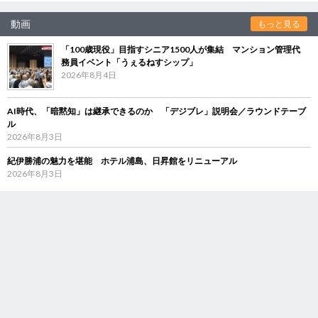
動画
もっと見る
「100歳現役」目指すシニア1500人が集結 マンション管理代
務員イベント「うぇるねすシップ」
2026年8月4日
AI時代、「暗黙知」は継承できるのか 「デジブレ」説明会／ラウンドテーブ
ル
2026年8月3日
紀伊勝浦の魅力を堪能 ホテル浦島、日昇館をリニューアル
2026年8月3日