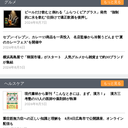
グルメ
もっと見る
ビールだけ飲むと倒れる「ふらつくビアグラス」発売 “強制
的に水を飲む”仕掛けで適正飲酒を後押し
2026年8月7日
セブン‐イレブン、カレー15商品を一斉投入 名店監修から冷製うどんまで“夏
のカレーフェス”を開催中
2026年8月6日
横浜高島屋で「韓国市場」がスタート 人気グルメから雑貨まで約30ブランド
が集結
2026年8月5日
ヘルスケア
もっと見る
現代書林から新刊『こんなときには、まず、漢方！』 漢方三
考塾の15人の医師や薬剤師が執筆
2026年8月5日
重症筋無力症への正しい知識と理解を 8月8日広島市で公開講座、オンライン
配信も