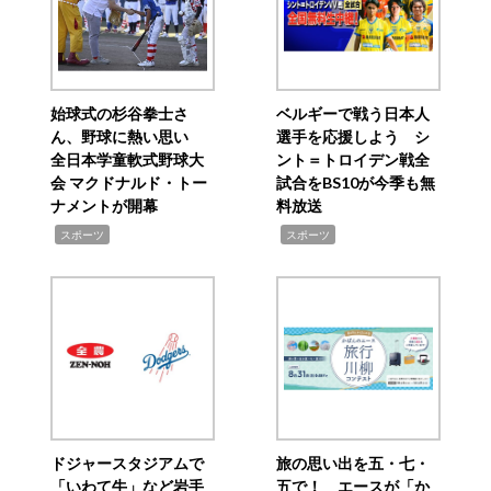
始球式の杉谷拳士さ
ベルギーで戦う日本人
ん、野球に熱い思い
選手を応援しよう シ
全日本学童軟式野球大
ント＝トロイデン戦全
会 マクドナルド・トー
試合をBS10が今季も無
ナメントが開幕
料放送
,
,
スポーツ
スポーツ
ドジャースタジアムで
旅の思い出を五・七・
「いわて牛」など岩手
五で！ エースが「か