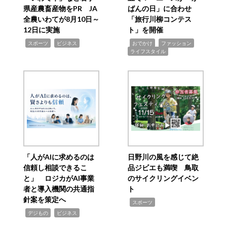
県産農畜産物をPR JA
ばんの日」に合わせ
全農いわてが8月10日～
「旅行川柳コンテス
12日に実施
ト」を開催
,
,
,
,
,
スポーツ
ビジネス
おでかけ
ファッション
ライフスタイル
「人がAIに求めるのは
日野川の風を感じて絶
信頼し相談できるこ
品ジビエも満喫 鳥取
と」 ロジカがAI事業
のサイクリングイベン
者と導入機関の共通指
ト
針案を策定へ
,
スポーツ
,
,
デジもの
ビジネス