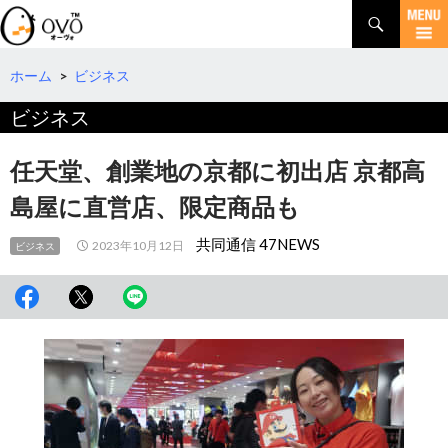
検
索
コ
ン
テ
ホーム
>
ビジネス
ン
ビジネス
ツ
へ
移
任天堂、創業地の京都に初出店 京都高
動
島屋に直営店、限定商品も
共同通信 47NEWS
2023年10月12日
ビジネス