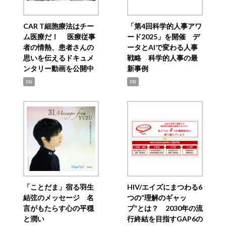
CAR T細胞療法はチー
「第4回科学的人事アワ
ム医療だ！ 医療従事
ード2025」を開催 デ
者の情熱、患者さんの
ータとAIで変わる人事
思いを伝えるドキュメ
戦略 科学的人事の最
ンタリー動画を公開中
新事例
PR
PR
「ことだま」宿る羽生
HIV/エイズにまつわる6
結弦のメッセージ 名
つの“理解のギャッ
言がもたらす心の平穏
プ”とは？ 2030年の流
と潤い
行終結を目指すGAP6の