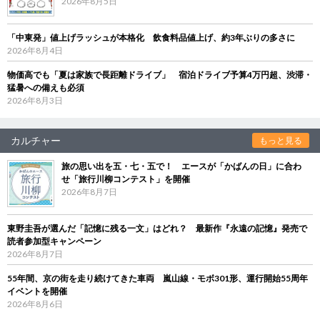
2026年8月5日
「中東発」値上げラッシュが本格化 飲食料品値上げ、約3年ぶりの多さに
2026年8月4日
物価高でも「夏は家族で長距離ドライブ」 宿泊ドライブ予算4万円超、渋滞・
猛暑への備えも必須
2026年8月3日
カルチャー
もっと見る
旅の思い出を五・七・五で！ エースが「かばんの日」に合わ
せ「旅行川柳コンテスト」を開催
2026年8月7日
東野圭吾が選んだ「記憶に残る一文」はどれ？ 最新作『永遠の記憶』発売で
読者参加型キャンペーン
2026年8月7日
55年間、京の街を走り続けてきた車両 嵐山線・モボ301形、運行開始55周年
イベントを開催
2026年8月6日