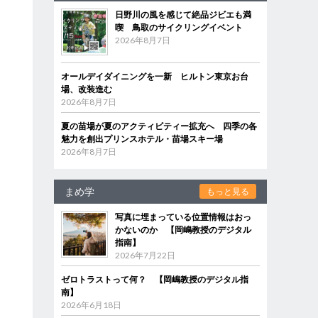
日野川の風を感じて絶品ジビエも満
喫 鳥取のサイクリングイベント
2026年8月7日
オールデイダイニングを一新 ヒルトン東京お台
場、改装進む
2026年8月7日
夏の苗場が夏のアクティビティー拡充へ 四季の各
魅力を創出プリンスホテル・苗場スキー場
2026年8月7日
まめ学
もっと見る
写真に埋まっている位置情報はおっ
かないのか 【岡嶋教授のデジタル
指南】
2026年7月22日
ゼロトラストって何？ 【岡嶋教授のデジタル指
南】
2026年6月18日