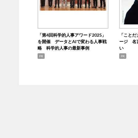
「第4回科学的人事アワード2025」
「ことだ
を開催 データとAIで変わる人事戦
ージ 名
略 科学的人事の最新事例
い
PR
PR