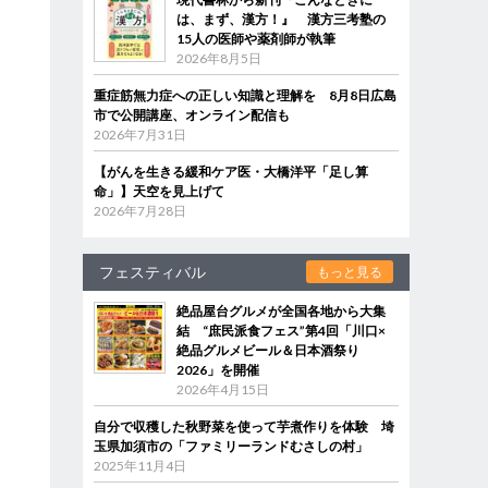
は、まず、漢方！』 漢方三考塾の
15人の医師や薬剤師が執筆
2026年8月5日
重症筋無力症への正しい知識と理解を 8月8日広島
市で公開講座、オンライン配信も
2026年7月31日
【がんを生きる緩和ケア医・大橋洋平「足し算
命」】天空を見上げて
2026年7月28日
フェスティバル
もっと見る
絶品屋台グルメが全国各地から大集
結 “庶民派食フェス”第4回「川口×
絶品グルメビール＆日本酒祭り
2026」を開催
2026年4月15日
自分で収穫した秋野菜を使って芋煮作りを体験 埼
玉県加須市の「ファミリーランドむさしの村」
2025年11月4日