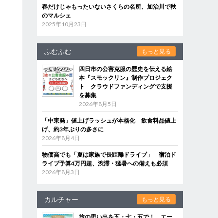
春だけじゃもったいないさくらの名所、加治川で秋
のマルシェ
2025年10月23日
ふむふむ
もっと見る
四日市の公害克服の歴史を伝える絵
本『スモックリン』制作プロジェク
ト クラウドファンディングで支援
を募集
2026年8月5日
「中東発」値上げラッシュが本格化 飲食料品値上
げ、約3年ぶりの多さに
2026年8月4日
物価高でも「夏は家族で長距離ドライブ」 宿泊ド
ライブ予算4万円超、渋滞・猛暑への備えも必須
2026年8月3日
カルチャー
もっと見る
旅の思い出を五・七・五で！ エー