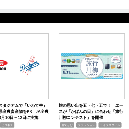
スタジアムで「いわて牛」
旅の思い出を五・七・五で！ エー
県産農畜産物をPR JA全農
スが「かばんの日」に合わせ「旅行
月10日～12日に実施
川柳コンテスト」を開催
,
,
,
ビジネス
おでかけ
ファッション
ライフスタイル