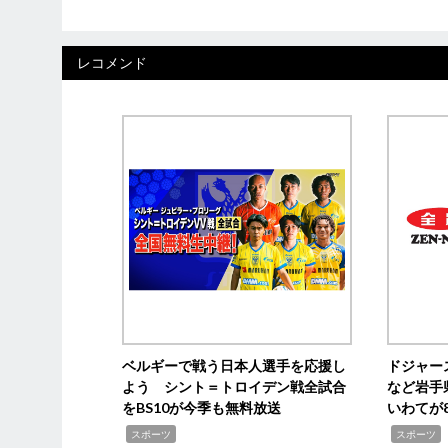
レコメンド
ベルギーで戦う日本人選手を応援し
ドジャー
よう シント＝トロイデン戦全試合
など岩手
をBS10が今季も無料放送
いわてが8
,
,
,
スポーツ
スポーツ