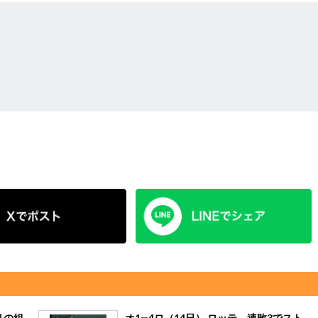
リの組
オ1―4ロ（14日） ロッテ、連敗3でスト