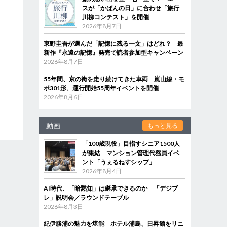
スが「かばんの日」に合わせ「旅行
川柳コンテスト」を開催
2026年8月7日
東野圭吾が選んだ「記憶に残る一文」はどれ？ 最
新作『永遠の記憶』発売で読者参加型キャンペーン
2026年8月7日
55年間、京の街を走り続けてきた車両 嵐山線・モ
ボ301形、運行開始55周年イベントを開催
2026年8月6日
動画
もっと見る
「100歳現役」目指すシニア1500人
が集結 マンション管理代務員イベ
ント「うぇるねすシップ」
2026年8月4日
AI時代、「暗黙知」は継承できるのか 「デジブ
レ」説明会／ラウンドテーブル
2026年8月3日
紀伊勝浦の魅力を堪能 ホテル浦島、日昇館をリニ