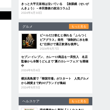
きっと大平元首相は泣いている 【政眼鏡（せいが
んきょう）－本田雅俊の政治コラム】
2026年6月10日
グルメ
もっと見る
ビールだけ飲むと倒れる「ふらつく
ビアグラス」発売 “強制的に水を飲
む”仕掛けで適正飲酒を後押し
2026年8月7日
セブン‐イレブン、カレー15商品を一斉投入 名店
監修から冷製うどんまで“夏のカレーフェス”を開催
中
2026年8月6日
横浜高島屋で「韓国市場」がスタート 人気グルメ
から雑貨まで約30ブランドが集結
2026年8月5日
ヘルスケア
もっと見る
現代書林から新刊『こんなときに