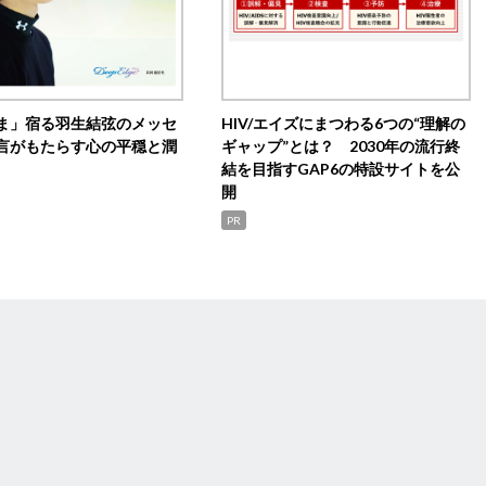
ま」宿る羽生結弦のメッセ
HIV/エイズにまつわる6つの“理解の
言がもたらす心の平穏と潤
ギャップ”とは？ 2030年の流行終
結を目指すGAP6の特設サイトを公
開
PR