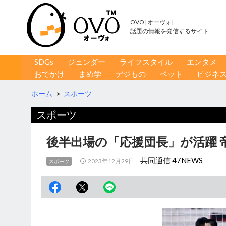
OVO [オーヴォ]
話題の情報を発信するサイト
コンテンツへ移動
検
SDGs
ジェンダー
ライフスタイル
エンタメ
索
おでかけ
まめ学
デジもの
ペット
ビジネ
ホーム
>
スポーツ
スポーツ
後半出場の「応援団長」が活躍 
共同通信 47NEWS
2023年12月29日
スポーツ