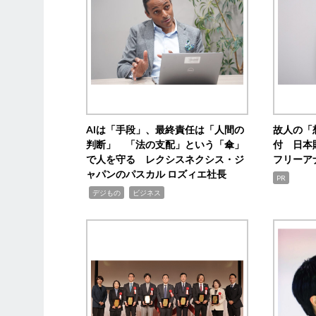
AIは「手段」、最終責任は「人間の
故人の「
判断」 「法の支配」という「傘」
付 日本
で人を守る レクシスネクシス・ジ
フリーア
ャパンのパスカル ロズィエ社長
PR
,
,
デジもの
ビジネス