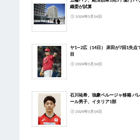
織委が試算
2024年5月14日
ヤ1―2広（14日） 床田が7回1失点
目
2024年5月14日
石川祐希、強豪ペルージャ移籍 バ
ール男子、イタリア1部
2024年5月14日