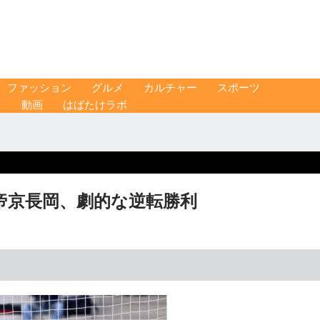
ファッション
グルメ
カルチャー
スポーツ
ス
動画
はばたけラボ
帝京長岡、劇的な逆転勝利