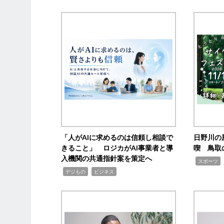
「人がAIに求めるのは信頼し相談で
日野川の
きること」 ロジカがAI事業者と導
喫 鳥取
入機関の共通指針案を策定へ
,
スポーツ
,
,
デジもの
ビジネス