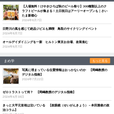
【入場無料！けやきひろば秋のビール祭り】300種類以上のク
ラフトビールが集まる！土日祝日はアーリーオープンも｜さい
たま新都心
2026年8月7日
日野川の風を感じて絶品ジビエも満喫 鳥取のサイクリングイベント
2026年8月7日
オールデイダイニングを一新 ヒルトン東京お台場、改装進む
2026年8月7日
まめ学
もっと見る
写真に埋まっている位置情報はおっかないのか 【岡嶋教授の
デジタル指南】
2026年7月22日
ゼロトラストって何？ 【岡嶋教授のデジタル指南】
2026年6月18日
きっと大平元首相は泣いている 【政眼鏡（せいがんきょう）－本田雅俊の政
治コラム】