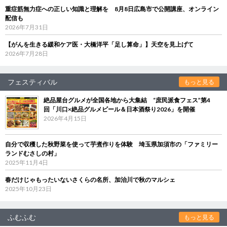
重症筋無力症への正しい知識と理解を 8月8日広島市で公開講座、オンライン
配信も
2026年7月31日
【がんを生きる緩和ケア医・大橋洋平「足し算命」】天空を見上げて
2026年7月28日
フェスティバル
もっと見る
絶品屋台グルメが全国各地から大集結 “庶民派食フェス”第4
回「川口×絶品グルメビール＆日本酒祭り2026」を開催
2026年4月15日
自分で収穫した秋野菜を使って芋煮作りを体験 埼玉県加須市の「ファミリー
ランドむさしの村」
2025年11月4日
春だけじゃもったいないさくらの名所、加治川で秋のマルシェ
2025年10月23日
ふむふむ
もっと見る