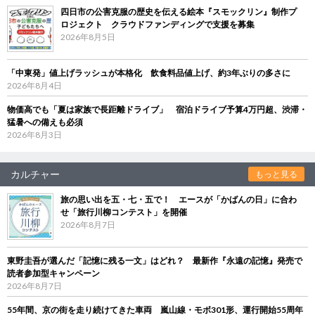
四日市の公害克服の歴史を伝える絵本『スモックリン』制作プ
ロジェクト クラウドファンディングで支援を募集
2026年8月5日
「中東発」値上げラッシュが本格化 飲食料品値上げ、約3年ぶりの多さに
2026年8月4日
物価高でも「夏は家族で長距離ドライブ」 宿泊ドライブ予算4万円超、渋滞・
猛暑への備えも必須
2026年8月3日
カルチャー
もっと見る
旅の思い出を五・七・五で！ エースが「かばんの日」に合わ
せ「旅行川柳コンテスト」を開催
2026年8月7日
東野圭吾が選んだ「記憶に残る一文」はどれ？ 最新作『永遠の記憶』発売で
読者参加型キャンペーン
2026年8月7日
55年間、京の街を走り続けてきた車両 嵐山線・モボ301形、運行開始55周年