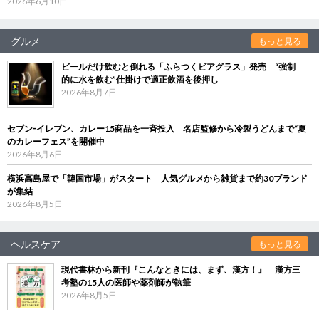
2026年6月10日
グルメ
もっと見る
ビールだけ飲むと倒れる「ふらつくビアグラス」発売 “強制
的に水を飲む”仕掛けで適正飲酒を後押し
2026年8月7日
セブン‐イレブン、カレー15商品を一斉投入 名店監修から冷製うどんまで“夏
のカレーフェス”を開催中
2026年8月6日
横浜高島屋で「韓国市場」がスタート 人気グルメから雑貨まで約30ブランド
が集結
2026年8月5日
ヘルスケア
もっと見る
現代書林から新刊『こんなときには、まず、漢方！』 漢方三
考塾の15人の医師や薬剤師が執筆
2026年8月5日