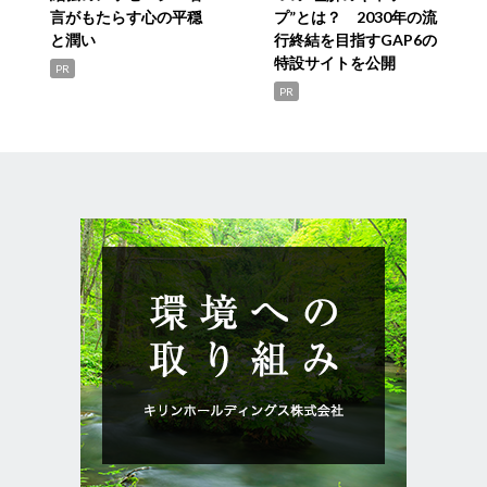
言がもたらす心の平穏
プ”とは？ 2030年の流
と潤い
行終結を目指すGAP6の
特設サイトを公開
PR
PR