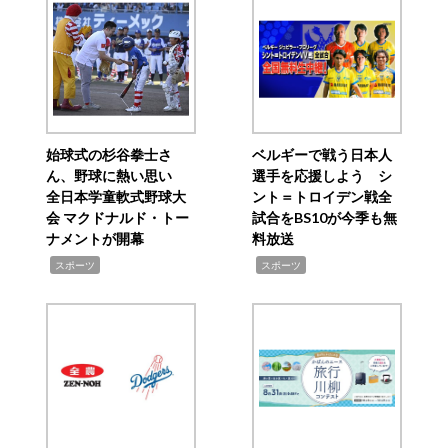
始球式の杉谷拳士さ
ベルギーで戦う日本人
ん、野球に熱い思い
選手を応援しよう シ
全日本学童軟式野球大
ント＝トロイデン戦全
会 マクドナルド・トー
試合をBS10が今季も無
ナメントが開幕
料放送
,
,
スポーツ
スポーツ