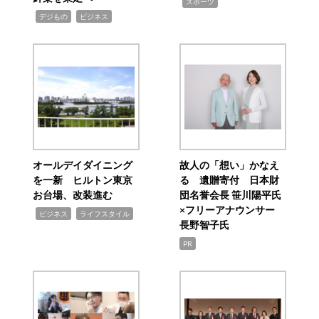
,
スポーツ
,
,
デジもの
ビジネス
オールデイダイニング
故人の「想い」かなえ
を一新 ヒルトン東京
る 遺贈寄付 日本財
お台場、改装進む
団名誉会長 笹川陽平氏
×フリーアナウンサー
,
,
ビジネス
ライフスタイル
長野智子氏
PR