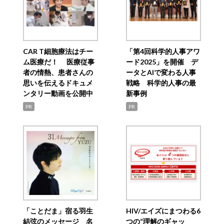
CAR T細胞療法はチー
「第4回科学的人事アワ
ム医療だ！ 医療従事
ード2025」を開催 デ
者の情熱、患者さんの
ータとAIで変わる人事
思いを伝えるドキュメ
戦略 科学的人事の最
ンタリー動画を公開中
新事例
PR
PR
「ことだま」宿る羽生
HIV/エイズにまつわる6
結弦のメッセージ 名
つの“理解のギャッ