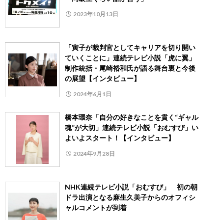
2023年10月13日
「寅子が裁判官としてキャリアを切り開い
ていくことに」連続テレビ小説「虎に翼」
制作統括・尾崎裕和氏が語る舞台裏と今後
の展望【インタビュー】
2024年6月1日
橋本環奈「自分の好きなことを貫く“ギャル
魂”が大切」連続テレビ小説「おむすび」い
よいよスタート！【インタビュー】
2024年9月28日
NHK連続テレビ小説「おむすび」 初の朝
ドラ出演となる麻生久美子からのオフィシ
ャルコメントが到着