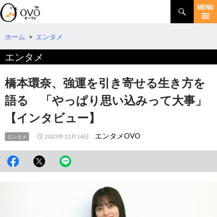
検
索
コ
ン
テ
ホーム
>
エンタメ
ン
エンタメ
ツ
へ
移
橋本環奈、強運を引き寄せる生き方を
動
語る 「やっぱり思い込みって大事」
【インタビュー】
エンタメOVO
2023年11月14日
エンタメ