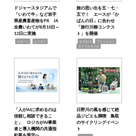
ドジャースタジアムで
旅の思い出を五・七・
「いわて牛」など岩手
五で！ エースが「か
県産農畜産物をPR JA
ばんの日」に合わせ
全農いわてが8月10日～
「旅行川柳コンテス
12日に実施
ト」を開催
,
,
,
,
,
スポーツ
ビジネス
おでかけ
ファッション
ライフスタイル
「人がAIに求めるのは
日野川の風を感じて絶
信頼し相談できるこ
品ジビエも満喫 鳥取
と」 ロジカがAI事業
のサイクリングイベン
者と導入機関の共通指
ト
針案を策定へ