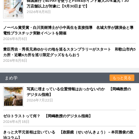
韓国旅行でau PAYを使うとPontaポイント最大20％還元！30
万店舗以上が対象に【9月30日まで】
2026年8月8日
ノーベル賞受賞・白川英樹博士が小中高生を直接指導 名城大学が講演会と導
電性プラスチック実験イベントを開催
2026年8月8日
豊臣秀吉・秀長兄弟ゆかりの地を巡るスタンプラリーがスタート 和歌山市内5
カ所・近畿6カ所を巡り限定グッズをもらおう
2026年8月8日
まめ学
もっと見る
写真に埋まっている位置情報はおっかないのか 【岡嶋教授の
デジタル指南】
2026年7月22日
ゼロトラストって何？ 【岡嶋教授のデジタル指南】
2026年6月18日
きっと大平元首相は泣いている 【政眼鏡（せいがんきょう）－本田雅俊の政
治コラム】