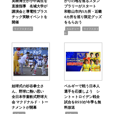
英樹博士が小中高生を
かりの地を巡るスタン
直接指導 名城大学が
プラリーがスタート
講演会と導電性プラス
和歌山市内5カ所・近畿
チック実験イベントを
6カ所を巡り限定グッズ
開催
をもらおう
,
,
,
ライフスタイル
カルチャー
ライフスタイ
ル
始球式の杉谷拳士さ
ベルギーで戦う日本人
ん、野球に熱い思い
選手を応援しよう シ
全日本学童軟式野球大
ント＝トロイデン戦全
会 マクドナルド・トー
試合をBS10が今季も無
ナメントが開幕
料放送
,
,
スポーツ
スポーツ