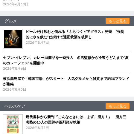
2026年6月10日
グルメ
もっと見る
ビールだけ飲むと倒れる「ふらつくビアグラス」発売 “強制
的に水を飲む”仕掛けで適正飲酒を後押し
2026年8月7日
セブン‐イレブン、カレー15商品を一斉投入 名店監修から冷製うどんまで“夏
のカレーフェス”を開催中
2026年8月6日
横浜高島屋で「韓国市場」がスタート 人気グルメから雑貨まで約30ブランド
が集結
2026年8月5日
ヘルスケア
もっと見る
現代書林から新刊『こんなときには、まず、漢方！』 漢方三
考塾の15人の医師や薬剤師が執筆
2026年8月5日