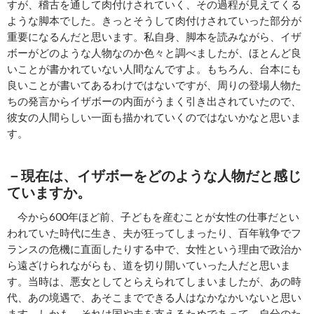
すが、稽古を通して肉付けされていく、その過程が見えてくる
ような脚本でした。きっとそうして肉付けされていった部分が
重要になるんだと思います。私自身、脚本を読みながら、イザ
ボーがどのような人物なのか色々と調べましたが、ほとんど良
いことが書かれていない人間なんですよ。もちろん、台本にも
良いことが書いてあるわけではないですが、周りの登場人物た
ちの発言からイザボーの内面がうまく引き出されていたので、
彼女の人間らしい一面も描かれていくのではないかなと思いま
す。
－現在は、イザボーをどのような人物だと感じ
ていますか。
今から600年ほど前、子どもを産むことが女性の仕事だとい
われていた時代に生き、夫が狂ってしまったり、百年戦争でフ
ランスの危機に直面したりする中で、女性という理由で政治か
ら遠ざけられながらも、道を切り開いていった人だと思いま
す。当時は、悪女としてとらえられてしまいましたが、あの時
代、あの境遇で、あそこまでできる人はなかなかいないと思い
ます。しかも、それは国や夫を支えるためであって、自分のた