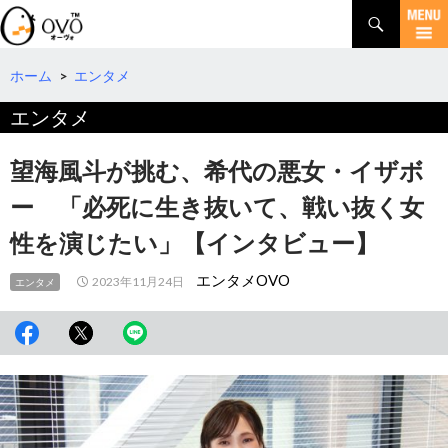
検
索
コ
ン
テ
ホーム
>
エンタメ
ン
エンタメ
ツ
へ
移
望海風斗が挑む、希代の悪女・イザボ
動
ー 「必死に生き抜いて、戦い抜く女
性を演じたい」【インタビュー】
エンタメOVO
2023年11月24日
エンタメ