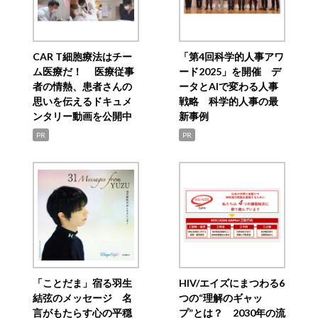
CAR T細胞療法はチー
「第4回科学的人事アワ
ム医療だ！ 医療従事
ード2025」を開催 デ
者の情熱、患者さんの
ータとAIで変わる人事
思いを伝えるドキュメ
戦略 科学的人事の最
ンタリー動画を公開中
新事例
PR
PR
「ことだま」宿る羽生
HIV/エイズにまつわる6
結弦のメッセージ 名
つの“理解のギャッ
言がもたらす心の平穏
プ”とは？ 2030年の流