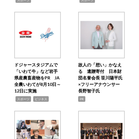
ドジャースタジアムで
故人の「想い」かなえ
「いわて牛」など岩手
る 遺贈寄付 日本財
県産農畜産物をPR JA
団名誉会長 笹川陽平氏
全農いわてが8月10日～
×フリーアナウンサー
12日に実施
長野智子氏
,
,
スポーツ
ビジネス
PR