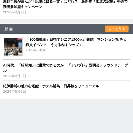
東野圭吾が選んだ「記憶に残る一文」はどれ？ 最新作『永遠の記憶』発売で
読者参加型キャンペーン
2026年8月7日
動画
もっと見る
「100歳現役」目指すシニア1500人が集結 マンション管理代
務員イベント「うぇるねすシップ」
2026年8月4日
AI時代、「暗黙知」は継承できるのか 「デジブレ」説明会／ラウンドテーブ
ル
2026年8月3日
紀伊勝浦の魅力を堪能 ホテル浦島、日昇館をリニューアル
2026年8月3日