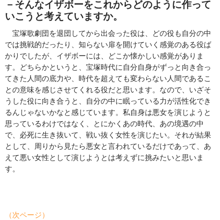
－そんなイザボーをこれからどのように作って
いこうと考えていますか。
宝塚歌劇団を退団してから出会った役は、どの役も自分の中
では挑戦的だったり、知らない扉を開けていく感覚のある役ば
かりでしたが、イザボーには、どこか懐かしい感覚がありま
す。どちらかというと、宝塚時代に自分自身がずっと向き合っ
てきた人間の底力や、時代を超えても変わらない人間であるこ
との意味を感じさせてくれる役だと思います。なので、いざそ
うした役に向き合うと、自分の中に眠っている力が活性化でき
るんじゃないかなと感じています。私自身は悪女を演じようと
思っているわけではなく、とにかくあの時代、あの境遇の中
で、必死に生き抜いて、戦い抜く女性を演じたい。それが結果
として、周りから見たら悪女と言われているだけであって、あ
えて悪い女性として演じようとは考えずに挑みたいと思いま
す。
（次ページ）