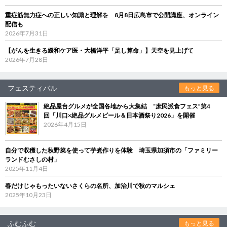
重症筋無力症への正しい知識と理解を 8月8日広島市で公開講座、オンライン
配信も
2026年7月31日
【がんを生きる緩和ケア医・大橋洋平「足し算命」】天空を見上げて
2026年7月28日
フェスティバル
もっと見る
絶品屋台グルメが全国各地から大集結 “庶民派食フェス”第4
回「川口×絶品グルメビール＆日本酒祭り2026」を開催
2026年4月15日
自分で収穫した秋野菜を使って芋煮作りを体験 埼玉県加須市の「ファミリー
ランドむさしの村」
2025年11月4日
春だけじゃもったいないさくらの名所、加治川で秋のマルシェ
2025年10月23日
ふむふむ
もっと見る