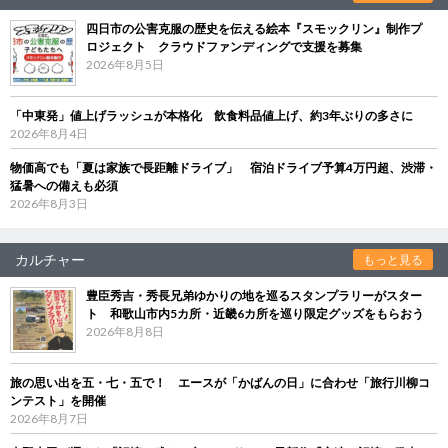
四日市の公害克服の歴史を伝える絵本『スモックリン』制作プ
ロジェクト クラウドファンディングで支援を募集
2026年8月5日
「中東発」値上げラッシュが本格化 飲食料品値上げ、約3年ぶりの多さに
2026年8月4日
物価高でも「夏は家族で長距離ドライブ」 宿泊ドライブ予算4万円超、渋滞・
猛暑への備えも必須
2026年8月3日
カルチャー
もっと見る
豊臣秀吉・秀長兄弟ゆかりの地を巡るスタンプラリーがスター
ト 和歌山市内5カ所・近畿6カ所を巡り限定グッズをもらおう
2026年8月8日
旅の思い出を五・七・五で！ エースが「かばんの日」に合わせ「旅行川柳コ
ンテスト」を開催
2026年8月7日