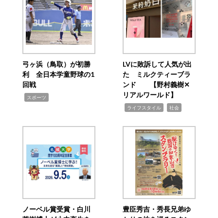
弓ヶ浜（鳥取）が初勝
LVに敗訴して人気が出
利 全日本学童野球の1
た ミルクティーブラ
回戦
ンド 【野村義樹✕
リアルワールド】
,
スポーツ
,
,
ライフスタイル
社会
ノーベル賞受賞・白川
豊臣秀吉・秀長兄弟ゆ