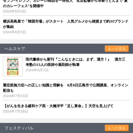
セブン‐イレブン、カレー15商品を一斉投入 名店監修から冷製うどんまで“夏
のカレーフェス”を開催中
2026年8月6日
横浜高島屋で「韓国市場」がスタート 人気グルメから雑貨まで約30ブランド
が集結
2026年8月5日
ヘルスケア
もっと見る
現代書林から新刊『こんなときには、まず、漢方！』 漢方三
考塾の15人の医師や薬剤師が執筆
2026年8月5日
重症筋無力症への正しい知識と理解を 8月8日広島市で公開講座、オンライン
配信も
2026年7月31日
【がんを生きる緩和ケア医・大橋洋平「足し算命」】天空を見上げて
2026年7月28日
フェスティバル
もっと見る