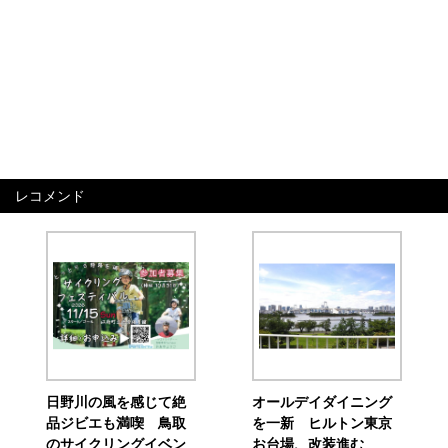
レコメンド
日野川の風を感じて絶
オールデイダイニング
品ジビエも満喫 鳥取
を一新 ヒルトン東京
のサイクリングイベン
お台場、改装進む