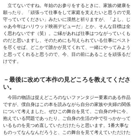
立てないですね。年始のお参りをするときに、家族の健康を
願ったり、「頑張って仕事をして家庭を支えたいと思うので見
守っていてください」みたいに漠然と祈りますが、「よし、じ
ゃあ今年はハリウッド映画デビューだ」とか、そんな目標は全
く思わないです（笑）。ご縁があれば仕事はつながっていくも
のだと思いますし、そのためにも与えられている仕事にベスト
を尽くせば、どこかで誰かが見てくれて、一緒にやってみよう
と思ってくれると思うので、今、目の前にあることを頑張るだ
けです。
－最後に改めて本作の見どころを教えてくださ
い。
今回の物語は捉えどころのないファンタジー要素のある作品
ですが、僕自身はこの本を読みながら自分の家族や夫婦の関係
について考えました。ぜひこの舞台を見て、ご自身の中に今、
抱えている問題であったり、ご自身の生活の中で引っかかって
いるものを見つめ直していただけたらと思います。1番大事な
ものってなんなんだろうと、この舞台を見て考えていただけた