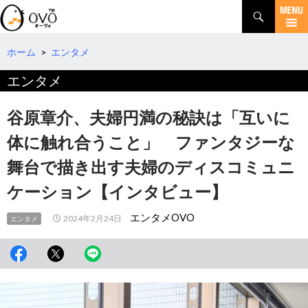
検
索
コ
ン
テ
ホーム
>
エンタメ
ン
エンタメ
ツ
へ
移
谷原章介、夫婦円満の秘訣は「互いに
動
体に触れ合うこと」 ファンタジーな
舞台で描き出す夫婦のディスコミュニ
ケーション【インタビュー】
エンタメOVO
2024年2月24日
エンタメ