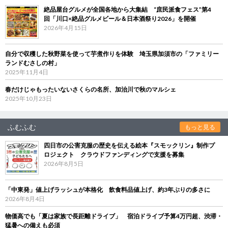
絶品屋台グルメが全国各地から大集結 “庶民派食フェス”第4
回「川口×絶品グルメビール＆日本酒祭り2026」を開催
2026年4月15日
自分で収穫した秋野菜を使って芋煮作りを体験 埼玉県加須市の「ファミリー
ランドむさしの村」
2025年11月4日
春だけじゃもったいないさくらの名所、加治川で秋のマルシェ
2025年10月23日
ふむふむ
もっと見る
四日市の公害克服の歴史を伝える絵本『スモックリン』制作プ
ロジェクト クラウドファンディングで支援を募集
2026年8月5日
「中東発」値上げラッシュが本格化 飲食料品値上げ、約3年ぶりの多さに
2026年8月4日
物価高でも「夏は家族で長距離ドライブ」 宿泊ドライブ予算4万円超、渋滞・
猛暑への備えも必須