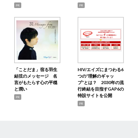
PR
PR
「ことだま」宿る羽生
HIV/エイズにまつわる6
結弦のメッセージ 名
つの“理解のギャッ
言がもたらす心の平穏
プ”とは？ 2030年の流
と潤い
行終結を目指すGAP6の
特設サイトを公開
PR
PR