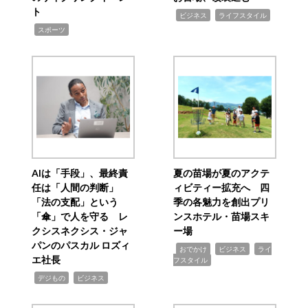
ト
,
,
ビジネス
ライフスタイル
,
スポーツ
AIは「手段」、最終責
夏の苗場が夏のアクテ
任は「人間の判断」
ィビティー拡充へ 四
「法の支配」という
季の各魅力を創出プリ
「傘」で人を守る レ
ンスホテル・苗場スキ
クシスネクシス・ジャ
ー場
パンのパスカル ロズィ
,
,
,
おでかけ
ビジネス
ライ
エ社長
フスタイル
,
,
デジもの
ビジネス