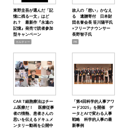
東野圭吾が選んだ「記
故人の「想い」かなえ
憶に残る一文」はど
る 遺贈寄付 日本財
れ？ 最新作『永遠の
団名誉会長 笹川陽平氏
記憶』発売で読者参加
×フリーアナウンサー
型キャンペーン
長野智子氏
,
カルチャー
PR
CAR T細胞療法はチー
「第4回科学的人事アワ
ム医療だ！ 医療従事
ード2025」を開催 デ
者の情熱、患者さんの
ータとAIで変わる人事
思いを伝えるドキュメ
戦略 科学的人事の最
ンタリー動画を公開中
新事例