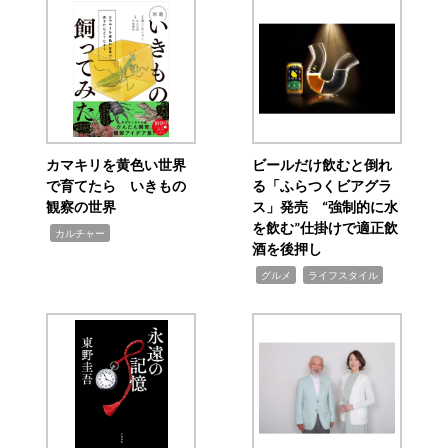
カマキリを黄色い世界
ビールだけ飲むと倒れ
で育てたら いきもの
る「ふらつくビアグラ
観察の世界
ス」発売 “強制的に水
を飲む”仕掛けで適正飲
,
カルチャー
酒を後押し
,
,
グルメ
ライフスタイル