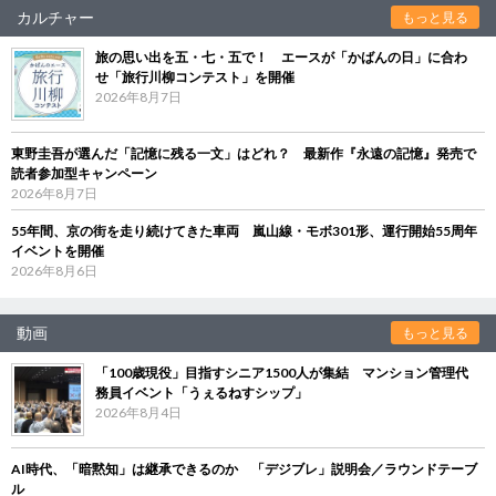
カルチャー
もっと見る
旅の思い出を五・七・五で！ エースが「かばんの日」に合わ
せ「旅行川柳コンテスト」を開催
2026年8月7日
東野圭吾が選んだ「記憶に残る一文」はどれ？ 最新作『永遠の記憶』発売で
読者参加型キャンペーン
2026年8月7日
55年間、京の街を走り続けてきた車両 嵐山線・モボ301形、運行開始55周年
イベントを開催
2026年8月6日
動画
もっと見る
「100歳現役」目指すシニア1500人が集結 マンション管理代
務員イベント「うぇるねすシップ」
2026年8月4日
AI時代、「暗黙知」は継承できるのか 「デジブレ」説明会／ラウンドテーブ
ル