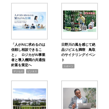
「人がAIに求めるのは
日野川の風を感じて絶
信頼し相談できるこ
品ジビエも満喫 鳥取
と」 ロジカがAI事業
のサイクリングイベン
者と導入機関の共通指
ト
針案を策定へ
,
スポーツ
,
,
デジもの
ビジネス