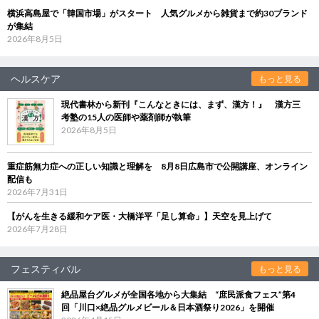
横浜高島屋で「韓国市場」がスタート 人気グルメから雑貨まで約30ブランド
が集結
2026年8月5日
ヘルスケア
もっと見る
現代書林から新刊『こんなときには、まず、漢方！』 漢方三
考塾の15人の医師や薬剤師が執筆
2026年8月5日
重症筋無力症への正しい知識と理解を 8月8日広島市で公開講座、オンライン
配信も
2026年7月31日
【がんを生きる緩和ケア医・大橋洋平「足し算命」】天空を見上げて
2026年7月28日
フェスティバル
もっと見る
絶品屋台グルメが全国各地から大集結 “庶民派食フェス”第4
回「川口×絶品グルメビール＆日本酒祭り2026」を開催