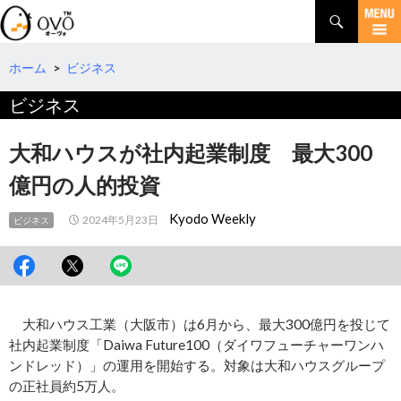
検
索
コ
ン
テ
ホーム
>
ビジネス
ン
ビジネス
ツ
へ
移
大和ハウスが社内起業制度 最大300
動
億円の人的投資
Kyodo Weekly
2024年5月23日
ビジネス
大和ハウス工業（大阪市）は6月から、最大300億円を投じて
社内起業制度「Daiwa Future100（ダイワフューチャーワンハ
ンドレッド）」の運用を開始する。対象は大和ハウスグループ
の正社員約5万人。