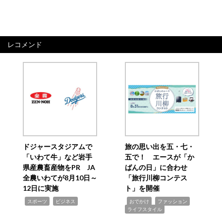
レコメンド
ドジャースタジアムで
旅の思い出を五・七・
「いわて牛」など岩手
五で！ エースが「か
県産農畜産物をPR JA
ばんの日」に合わせ
全農いわてが8月10日～
「旅行川柳コンテス
12日に実施
ト」を開催
,
,
,
,
,
スポーツ
ビジネス
おでかけ
ファッション
ライフスタイル