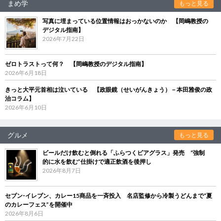
まめ学
もっと見る
写真に埋まっている位置情報はおっかないのか 【岡嶋教授の
デジタル指南】
2026年7月22日
ゼロトラストって何？ 【岡嶋教授のデジタル指南】
2026年6月18日
きっと大平元首相は泣いている 【政眼鏡（せいがんきょう）－本田雅俊の政
治コラム】
2026年6月10日
グルメ
もっと見る
ビールだけ飲むと倒れる「ふらつくビアグラス」発売 “強制
的に水を飲む”仕掛けで適正飲酒を後押し
2026年8月7日
セブン‐イレブン、カレー15商品を一斉投入 名店監修から冷製うどんまで“夏
のカレーフェス”を開催中
2026年8月6日