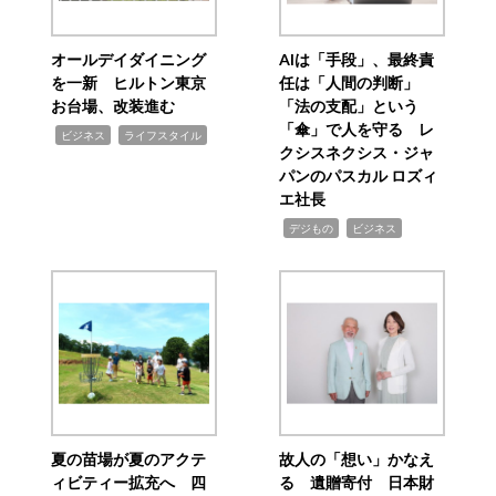
オールデイダイニング
AIは「手段」、最終責
を一新 ヒルトン東京
任は「人間の判断」
お台場、改装進む
「法の支配」という
「傘」で人を守る レ
,
,
ビジネス
ライフスタイル
クシスネクシス・ジャ
パンのパスカル ロズィ
エ社長
,
,
デジもの
ビジネス
夏の苗場が夏のアクテ
故人の「想い」かなえ
ィビティー拡充へ 四
る 遺贈寄付 日本財