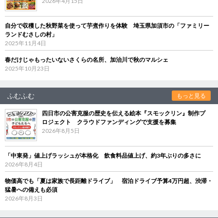
2026年4月15日
自分で収穫した秋野菜を使って芋煮作りを体験 埼玉県加須市の「ファミリー
ランドむさしの村」
2025年11月4日
春だけじゃもったいないさくらの名所、加治川で秋のマルシェ
2025年10月23日
ふむふむ
もっと見る
四日市の公害克服の歴史を伝える絵本『スモックリン』制作プ
ロジェクト クラウドファンディングで支援を募集
2026年8月5日
「中東発」値上げラッシュが本格化 飲食料品値上げ、約3年ぶりの多さに
2026年8月4日
物価高でも「夏は家族で長距離ドライブ」 宿泊ドライブ予算4万円超、渋滞・
猛暑への備えも必須
2026年8月3日