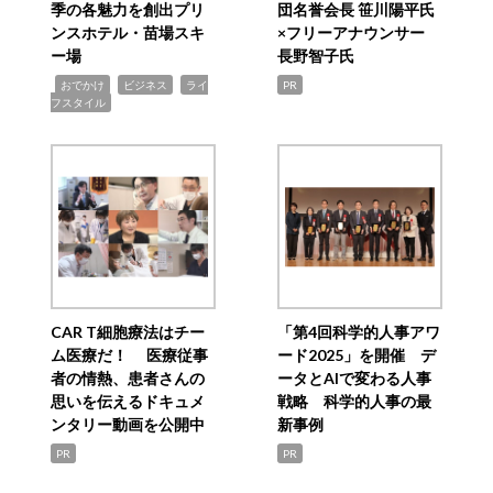
季の各魅力を創出プリ
団名誉会長 笹川陽平氏
ンスホテル・苗場スキ
×フリーアナウンサー
ー場
長野智子氏
,
,
,
おでかけ
ビジネス
ライ
PR
フスタイル
CAR T細胞療法はチー
「第4回科学的人事アワ
ム医療だ！ 医療従事
ード2025」を開催 デ
者の情熱、患者さんの
ータとAIで変わる人事
思いを伝えるドキュメ
戦略 科学的人事の最
ンタリー動画を公開中
新事例
PR
PR