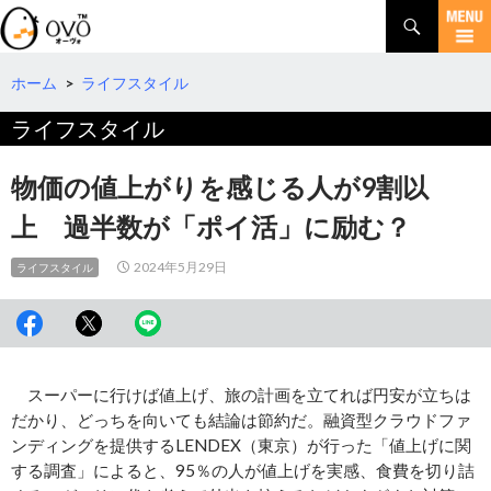
検
索
コ
ン
テ
ホーム
>
ライフスタイル
ン
ライフスタイル
ツ
へ
移
物価の値上がりを感じる人が9割以
動
上 過半数が「ポイ活」に励む？
2024年5月29日
ライフスタイル
スーパーに行けば値上げ、旅の計画を立てれば円安が立ちは
だかり、どっちを向いても結論は節約だ。融資型クラウドファ
ンディングを提供するLENDEX（東京）が行った「値上げに関
する調査」によると、95％の人が値上げを実感、食費を切り詰