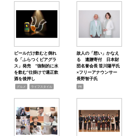
ビールだけ飲むと倒れ
故人の「想い」かなえ
る「ふらつくビアグラ
る 遺贈寄付 日本財
ス」発売 “強制的に水
団名誉会長 笹川陽平氏
を飲む”仕掛けで適正飲
×フリーアナウンサー
酒を後押し
長野智子氏
,
,
グルメ
ライフスタイル
PR