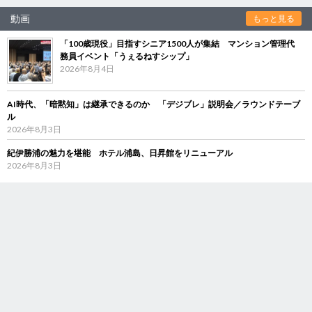
動画
もっと見る
「100歳現役」目指すシニア1500人が集結 マンション管理代
務員イベント「うぇるねすシップ」
2026年8月4日
AI時代、「暗黙知」は継承できるのか 「デジブレ」説明会／ラウンドテーブ
ル
2026年8月3日
紀伊勝浦の魅力を堪能 ホテル浦島、日昇館をリニューアル
2026年8月3日