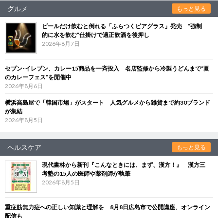
グルメ
もっと見る
ビールだけ飲むと倒れる「ふらつくビアグラス」発売 “強制
的に水を飲む”仕掛けで適正飲酒を後押し
2026年8月7日
セブン‐イレブン、カレー15商品を一斉投入 名店監修から冷製うどんまで“夏
のカレーフェス”を開催中
2026年8月6日
横浜高島屋で「韓国市場」がスタート 人気グルメから雑貨まで約30ブランド
が集結
2026年8月5日
ヘルスケア
もっと見る
現代書林から新刊『こんなときには、まず、漢方！』 漢方三
考塾の15人の医師や薬剤師が執筆
2026年8月5日
重症筋無力症への正しい知識と理解を 8月8日広島市で公開講座、オンライン
配信も