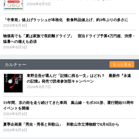
2026年8月5日
「中東発」値上げラッシュが本格化 飲食料品値上げ、約3年ぶりの多さに
2026年8月4日
物価高でも「夏は家族で長距離ドライブ」 宿泊ドライブ予算4万円超、渋滞・
猛暑への備えも必須
2026年8月3日
カルチャー
もっと見る
東野圭吾が選んだ「記憶に残る一文」はどれ？ 最新作『永遠
の記憶』発売で読者参加型キャンペーン
2026年8月7日
55年間、京の街を走り続けてきた車両 嵐山線・モボ301形、運行開始55周年
イベントを開催
2026年8月6日
夏季企画展「秀吉・秀長と和歌山」 和歌山市立博物館で8月8日から
2026年8月6日