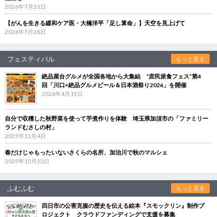
2026年7月31日
【がんを生きる緩和ケア医・大橋洋平「足し算命」】天空を見上げて
2026年7月28日
フェスティバル
もっと見る
絶品屋台グルメが全国各地から大集結 “庶民派食フェス”第4
回「川口×絶品グルメビール＆日本酒祭り2026」を開催
2026年4月15日
自分で収穫した秋野菜を使って芋煮作りを体験 埼玉県加須市の「ファミリー
ランドむさしの村」
2025年11月4日
春だけじゃもったいないさくらの名所、加治川で秋のマルシェ
2025年10月23日
ふむふむ
もっと見る
四日市の公害克服の歴史を伝える絵本『スモックリン』制作プ
ロジェクト クラウドファンディングで支援を募集