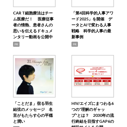
CAR T細胞療法はチー
「第4回科学的人事アワ
ム医療だ！ 医療従事
ード2025」を開催 デ
者の情熱、患者さんの
ータとAIで変わる人事
思いを伝えるドキュメ
戦略 科学的人事の最
ンタリー動画を公開中
新事例
PR
PR
「ことだま」宿る羽生
HIV/エイズにまつわる6
結弦のメッセージ 名
つの“理解のギャッ
言がもたらす心の平穏
プ”とは？ 2030年の流
と潤い
行終結を目指すGAP6の