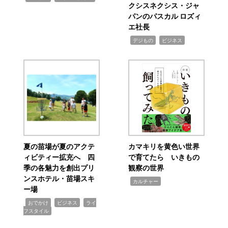
クシスネクシス・ジャ
パンのパスカル ロズィ
エ社長
,
,
デジもの
ビジネス
夏の苗場が夏のアクテ
カマキリを黄色い世界
ィビティー拡充へ 四
で育てたら いきもの
季の各魅力を創出プリ
観察の世界
ンスホテル・苗場スキ
,
カルチャー
ー場
,
,
,
おでかけ
ビジネス
ライ
フスタイル