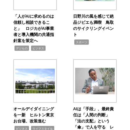
「人がAIに求めるのは
日野川の風を感じて絶
信頼し相談できるこ
品ジビエも満喫 鳥取
と」 ロジカがAI事業
のサイクリングイベン
者と導入機関の共通指
ト
針案を策定へ
,
スポーツ
,
,
デジもの
ビジネス
オールデイダイニング
AIは「手段」、最終責
を一新 ヒルトン東京
任は「人間の判断」
お台場、改装進む
「法の支配」という
「傘」で人を守る レ
,
,
ビジネス
ライフスタイル