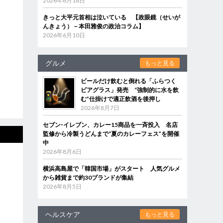
2026年6月18日
きっと大平元首相は泣いている 【政眼鏡（せいが
んきょう）－本田雅俊の政治コラム】
2026年6月10日
グルメ
もっと見る
ビールだけ飲むと倒れる「ふらつく
ビアグラス」発売 “強制的に水を飲
む”仕掛けで適正飲酒を後押し
2026年8月7日
セブン‐イレブン、カレー15商品を一斉投入 名店
監修から冷製うどんまで“夏のカレーフェス”を開催
中
2026年8月6日
横浜高島屋で「韓国市場」がスタート 人気グルメ
から雑貨まで約30ブランドが集結
2026年8月5日
ヘルスケア
もっと見る