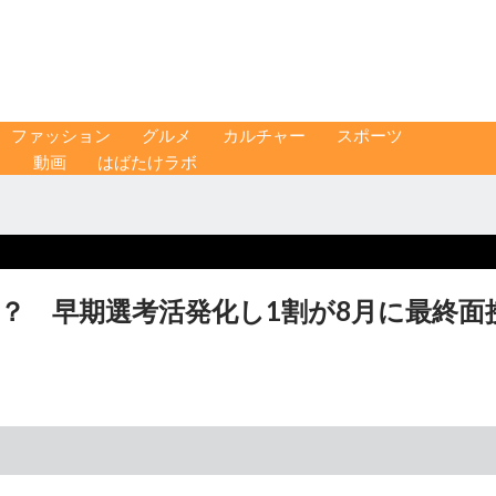
ファッション
グルメ
カルチャー
スポーツ
ス
動画
はばたけラボ
？ 早期選考活発化し1割が8月に最終面