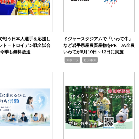
で戦う日本人選手を応援し
ドジャースタジアムで「いわて牛」
ント＝トロイデン戦全試合
など岩手県産農畜産物をPR JA全農
0が今季も無料放送
いわてが8月10日～12日に実施
,
,
スポーツ
ビジネス