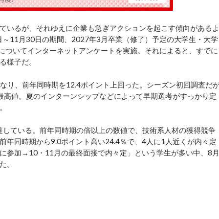
ているが、それゆえに企業も急ぎアクションを起こす傾向がある
～11月30日の期間、2027年3月卒業（修了）予定の大学生・大学
」についてインターネットアンケートを実施。それによると、すでに
いる様子だ。
となり、前年同時期を12.4ポイント上回った。シーズン初回調査だ
最高値。夏のインターンシップなどによって早期選考がすっかり定
。
に達している。前年同時期の倍以上の数値で、技術系人材の獲得競争
年同時期から9.0ポイント高い24.4％で、4人に1人近くが内々定
に参加→10・11月の最終面接で内々定」という学生が多い中、8
いた。