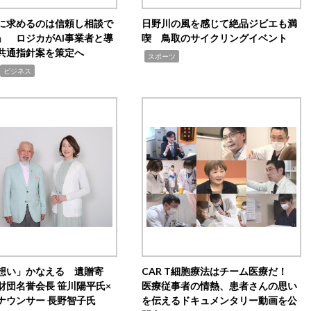
Iに求めるのは信頼し相談で
日野川の風を感じて絶品ジビエも満
」 ロジカがAI事業者と導
喫 鳥取のサイクリングイベント
共通指針案を策定へ
,
スポーツ
ビジネス
想い」かなえる 遺贈寄
CAR T細胞療法はチーム医療だ！
財団名誉会長 笹川陽平氏×
医療従事者の情熱、患者さんの思い
ナウンサー 長野智子氏
を伝えるドキュメンタリー動画を公