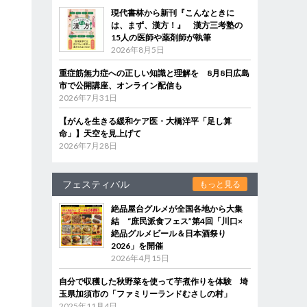
現代書林から新刊『こんなときに
は、まず、漢方！』 漢方三考塾の
15人の医師や薬剤師が執筆
2026年8月5日
重症筋無力症への正しい知識と理解を 8月8日広島
市で公開講座、オンライン配信も
2026年7月31日
【がんを生きる緩和ケア医・大橋洋平「足し算
命」】天空を見上げて
2026年7月28日
フェスティバル
もっと見る
絶品屋台グルメが全国各地から大集
結 “庶民派食フェス”第4回「川口×
絶品グルメビール＆日本酒祭り
2026」を開催
2026年4月15日
自分で収穫した秋野菜を使って芋煮作りを体験 埼
玉県加須市の「ファミリーランドむさしの村」
2025年11月4日