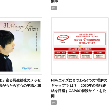
開中
PR
ま」宿る羽生結弦のメッセ
HIV/エイズにまつわる6つの“理解の
言がもたらす心の平穏と潤
ギャップ”とは？ 2030年の流行終
結を目指すGAP6の特設サイトを公
開
PR