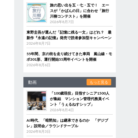
旅の思い出を五・七・五で！ エー
スが「かばんの日」に合わせ「旅行
川柳コンテスト」を開催
2026年8月7日
東野圭吾が選んだ「記憶に残る一文」はどれ？ 最
新作『永遠の記憶』発売で読者参加型キャンペーン
2026年8月7日
55年間、京の街を走り続けてきた車両 嵐山線・モ
ボ301形、運行開始55周年イベントを開催
2026年8月6日
動画
もっと見る
「100歳現役」目指すシニア1500人
が集結 マンション管理代務員イベ
ント「うぇるねすシップ」
2026年8月4日
AI時代、「暗黙知」は継承できるのか 「デジブ
レ」説明会／ラウンドテーブル
2026年8月3日