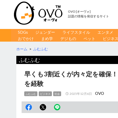
OVO [オーヴォ]
話題の情報を発信するサイト
コンテンツへ移動
検
SDGs
ジェンダー
ライフスタイル
エンタメ
索
おでかけ
まめ学
デジもの
ペット
ビジネ
ホーム
>
ふむふむ
ふむふむ
早くも3割近くが内々定を確保！
を経験
OVO
2025年12月6日
ふむふむ
ビジネス
社会