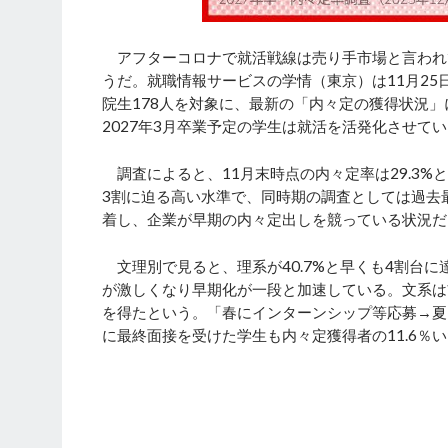
アフターコロナで就活戦線は売り手市場と言われ
うだ。就職情報サービスの学情（東京）は11月25日
院生178人を対象に、最新の「内々定の獲得状況
2027年3月卒業予定の学生は就活を活発化させて
調査によると、11月末時点の内々定率は29.3%
3割に迫る高い水準で、同時期の調査としては過去
着し、企業が早期の内々定出しを競っている状況だ
文理別で見ると、理系が40.7%と早くも4割台
が激しくなり早期化が一段と加速している。文系は前
を得たという。「春にインターンシップ等応募→夏
に最終面接を受けた学生も内々定獲得者の11.6％