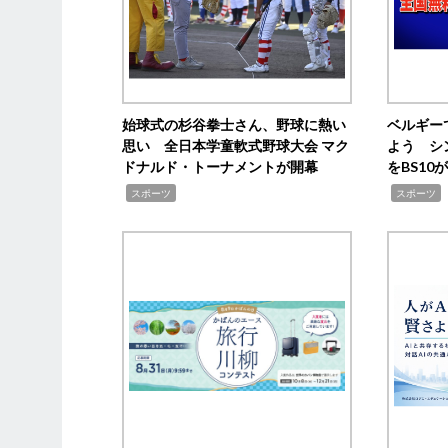
始球式の杉谷拳士さん、野球に熱い
ベルギー
思い 全日本学童軟式野球大会 マク
よう シ
ドナルド・トーナメントが開幕
をBS1
,
,
スポーツ
スポーツ