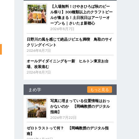
【入場無料！けやきひろば秋のビー
ル祭り】300種類以上のクラフトビー
ルが集まる！土日祝日はアーリーオ
ープンも｜さいたま新都心
2026年8月7日
日野川の風を感じて絶品ジビエも満喫 鳥取のサイ
クリングイベント
2026年8月7日
オールデイダイニングを一新 ヒルトン東京お台
場、改装進む
2026年8月7日
まめ学
もっと見る
写真に埋まっている位置情報はおっ
かないのか 【岡嶋教授のデジタル
指南】
2026年7月22日
ゼロトラストって何？ 【岡嶋教授のデジタル指
南】