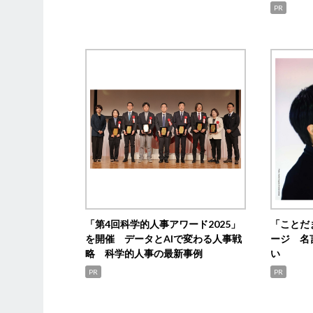
PR
「第4回科学的人事アワード2025」
「ことだ
を開催 データとAIで変わる人事戦
ージ 名
略 科学的人事の最新事例
い
PR
PR