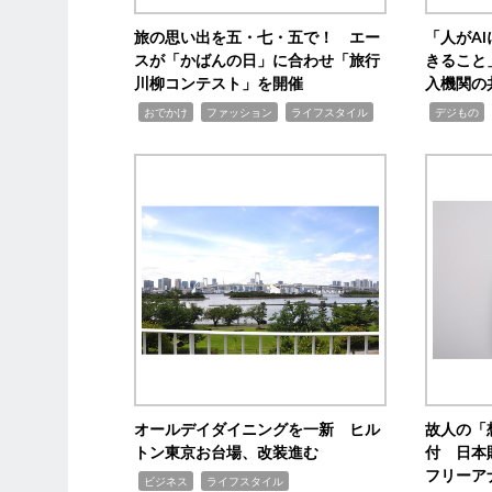
旅の思い出を五・七・五で！ エー
「人がA
スが「かばんの日」に合わせ「旅行
きること
川柳コンテスト」を開催
入機関の
,
,
,
,
,
おでかけ
ファッション
ライフスタイル
デジもの
オールデイダイニングを一新 ヒル
故人の「
トン東京お台場、改装進む
付 日本
フリーア
,
,
ビジネス
ライフスタイル