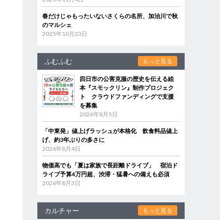
春だけじゃもったいないさくらの名所、加治川で秋
のマルシェ
2025年10月23日
ふむふむ
もっと見る
四日市の公害克服の歴史を伝える絵
本『スモックリン』制作プロジェク
ト クラウドファンディングで支援
を募集
2026年8月5日
「中東発」値上げラッシュが本格化 飲食料品値上
げ、約3年ぶりの多さに
2026年8月4日
物価高でも「夏は家族で長距離ドライブ」 宿泊ド
ライブ予算4万円超、渋滞・猛暑への備えも必須
2026年8月3日
カルチャー
もっと見る