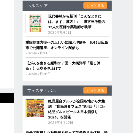
ヘルスケア
もっと見る
現代書林から新刊『こんなときに
は、まず、漢方！』 漢方三考塾の
15人の医師や薬剤師が執筆
2026年8月5日
重症筋無力症への正しい知識と理解を 8月8日広島
市で公開講座、オンライン配信も
2026年7月31日
【がんを生きる緩和ケア医・大橋洋平「足し算
命」】天空を見上げて
2026年7月28日
フェスティバル
もっと見る
絶品屋台グルメが全国各地から大集
結 “庶民派食フェス”第4回「川口×
絶品グルメビール＆日本酒祭り
2026」を開催
2026年4月15日
自分で収穫した秋野菜を使って芋煮作りを体験 埼