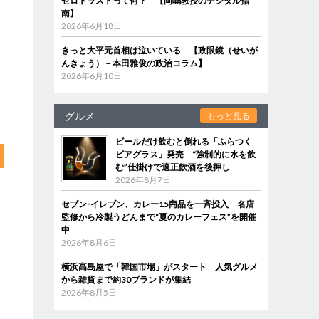
ゼロトラストって何？ 【岡嶋教授のデジタル指
南】
2026年6月18日
きっと大平元首相は泣いている 【政眼鏡（せいが
んきょう）－本田雅俊の政治コラム】
2026年6月10日
グルメ
もっと見る
ビールだけ飲むと倒れる「ふらつく
ビアグラス」発売 “強制的に水を飲
む”仕掛けで適正飲酒を後押し
2026年8月7日
セブン‐イレブン、カレー15商品を一斉投入 名店
監修から冷製うどんまで“夏のカレーフェス”を開催
中
2026年8月6日
横浜高島屋で「韓国市場」がスタート 人気グルメ
から雑貨まで約30ブランドが集結
2026年8月5日