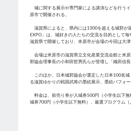
城に関する展示や専門家による講演などを行うイベント
原市で開催される。
滋賀県によると、県内には1300を超える城郭が
EXPO」は、城好きの人たちの交流を目的として毎
滋賀県で開催しており、米原市が会場の今回は大津
会場は米原市の滋賀県立文化産業交流会館と米原
郭協会理事長の小和田哲男氏らが登壇し「織田信長
このほか、日本城郭協会が選定した日本100名城
る滋賀ゆかりの戦国武将の墨絵展示、墨絵パフォー
料金は、前売り券が入城券500円（小学生以下無
城券700円（小学生以下無料）、厳選プログラム（