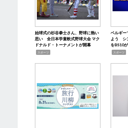
始球式の杉谷拳士さん、野球に熱い
ベルギー
思い 全日本学童軟式野球大会 マク
よう シ
ドナルド・トーナメントが開幕
をBS1
,
,
スポーツ
スポーツ