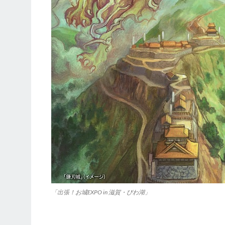
「出張！お城EXPO in 滋賀・びわ湖」