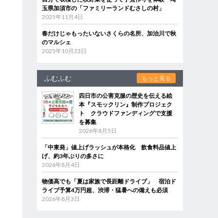
玉県加須市の「ファミリーランドむさしの村」
2025年11月4日
春だけじゃもったいないさくらの名所、加治川で秋
のマルシェ
2025年10月23日
ふむふむ
もっと見る
四日市の公害克服の歴史を伝える絵
本『スモックリン』制作プロジェク
ト クラウドファンディングで支援
を募集
2026年8月5日
「中東発」値上げラッシュが本格化 飲食料品値上
げ、約3年ぶりの多さに
2026年8月4日
物価高でも「夏は家族で長距離ドライブ」 宿泊ド
ライブ予算4万円超、渋滞・猛暑への備えも必須
2026年8月3日