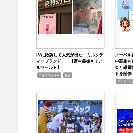
LVに敗訴して人気が出た ミルクテ
ノーベル
ィーブランド 【野村義樹✕リア
中高生を
ルワールド】
会と導電
トを開催
,
,
ライフスタイル
社会
,
ライフスタ