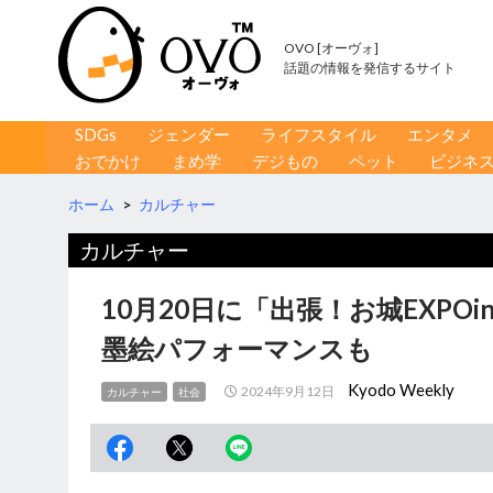
OVO [オーヴォ]
話題の情報を発信するサイト
コンテンツへ移動
検
SDGs
ジェンダー
ライフスタイル
エンタメ
索
おでかけ
まめ学
デジもの
ペット
ビジネ
ホーム
>
カルチャー
カルチャー
10月20日に「出張！お城EXP
墨絵パフォーマンスも
Kyodo Weekly
2024年9月12日
カルチャー
社会