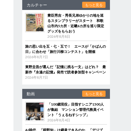
カルチャー
もっと見る
豊臣秀吉・秀長兄弟ゆかりの地を巡
るスタンプラリーがスタート 和歌
山市内5カ所・近畿6カ所を巡り限定
グッズをもらおう
2026年8月8日
旅の思い出を五・七・五で！ エースが「かばんの
日」に合わせ「旅行川柳コンテスト」を開催
2026年8月7日
東野圭吾が選んだ「記憶に残る一文」はどれ？ 最
新作『永遠の記憶』発売で読者参加型キャンペーン
2026年8月7日
動画
もっと見る
「100歳現役」目指すシニア1500人
が集結 マンション管理代務員イベ
ント「うぇるねすシップ」
2026年8月4日
AI時代、「暗黙知」は継承できるのか 「デジブ