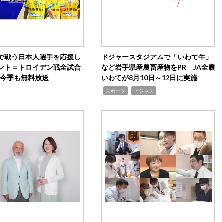
で戦う日本人選手を応援し
ドジャースタジアムで「いわて牛」
ント＝トロイデン戦全試合
など岩手県産農畜産物をPR JA全農
0が今季も無料放送
いわてが8月10日～12日に実施
,
,
スポーツ
ビジネス