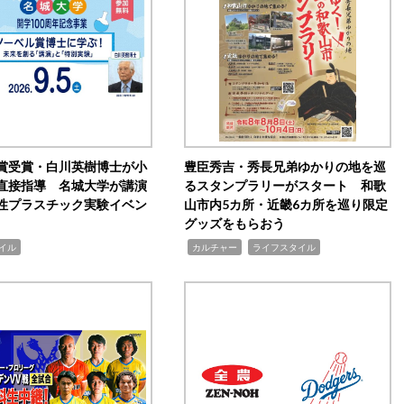
賞受賞・白川英樹博士が小
豊臣秀吉・秀長兄弟ゆかりの地を巡
直接指導 名城大学が講演
るスタンプラリーがスタート 和歌
性プラスチック実験イベン
山市内5カ所・近畿6カ所を巡り限定
グッズをもらおう
,
,
イル
カルチャー
ライフスタイル