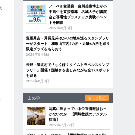
ノーベル賞受賞・白川英樹博士が小
米
中高生を直接指導 名城大学が講演
会と導電性プラスチック実験イベン
トを開催
2026年8月8日
豊臣秀吉・秀長兄弟ゆかりの地を巡るスタンプラリ
ーがスタート 和歌山市内5カ所・近畿6カ所を巡り
限定グッズをもらおう
2026年8月8日
城
長野・筑北村で「ちくほくタイムトラベルスタンプ
ラリー」開催！謎解きを楽しみながら全17スポット
を巡る
2026年8月8日
まめ学
入
もっと見る
写真に埋まっている位置情報はおっ
かないのか 【岡嶋教授のデジタル
指南】
2026年7月22日