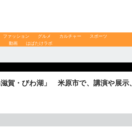
ファッション
グルメ
カルチャー
スポーツ
ス
動画
はばたけラボ
Oin滋賀・びわ湖」 米原市で、講演や展示