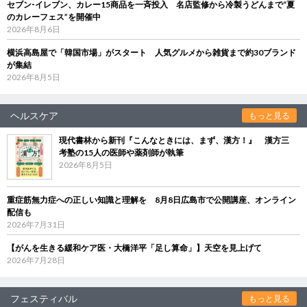
セブン‐イレブン、カレー15商品を一斉投入 名店監修から冷製うどんまで“夏
のカレーフェス”を開催中
2026年8月6日
横浜高島屋で「韓国市場」がスタート 人気グルメから雑貨まで約30ブランド
が集結
2026年8月5日
ヘルスケア
もっと見る
現代書林から新刊『こんなときには、まず、漢方！』 漢方三
考塾の15人の医師や薬剤師が執筆
2026年8月5日
重症筋無力症への正しい知識と理解を 8月8日広島市で公開講座、オンライン
配信も
2026年7月31日
【がんを生きる緩和ケア医・大橋洋平「足し算命」】天空を見上げて
2026年7月28日
フェスティバル
もっと見る