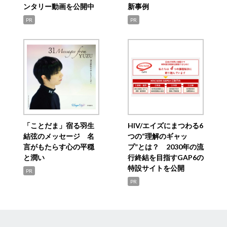
ンタリー動画を公開中
新事例
PR
PR
「ことだま」宿る羽生
HIV/エイズにまつわる6
結弦のメッセージ 名
つの“理解のギャッ
言がもたらす心の平穏
プ”とは？ 2030年の流
と潤い
行終結を目指すGAP6の
特設サイトを公開
PR
PR