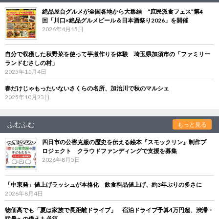
絶品屋台グルメが全国各地から大集結 “庶民派食フェス”第4
回「川口×絶品グルメビール＆日本酒祭り2026」を開催
2026年4月15日
自分で収穫した秋野菜を使って芋煮作りを体験 埼玉県加須市の「ファミリー
ランドむさしの村」
2025年11月4日
春だけじゃもったいないさくらの名所、加治川で秋のマルシェ
2025年10月23日
ふむふむ
もっと見る
四日市の公害克服の歴史を伝える絵本『スモックリン』制作プ
ロジェクト クラウドファンディングで支援を募集
2026年8月5日
「中東発」値上げラッシュが本格化 飲食料品値上げ、約3年ぶりの多さに
2026年8月4日
物価高でも「夏は家族で長距離ドライブ」 宿泊ドライブ予算4万円超、渋滞・
猛暑への備えも必須