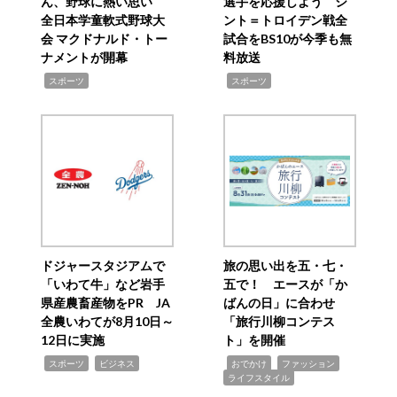
ん、野球に熱い思い
選手を応援しよう シ
全日本学童軟式野球大
ント＝トロイデン戦全
会 マクドナルド・トー
試合をBS10が今季も無
ナメントが開幕
料放送
,
,
スポーツ
スポーツ
ドジャースタジアムで
旅の思い出を五・七・
「いわて牛」など岩手
五で！ エースが「か
県産農畜産物をPR JA
ばんの日」に合わせ
全農いわてが8月10日～
「旅行川柳コンテス
12日に実施
ト」を開催
,
,
,
,
,
スポーツ
ビジネス
おでかけ
ファッション
ライフスタイル