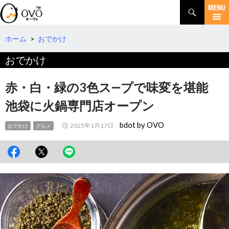
検
索
コ
ン
テ
ホーム
>
おでかけ
ン
おでかけ
ツ
へ
移
赤・白・緑の3色ス―プで味変を堪能
動
池袋に火鍋専門店オープン
bdot by OVO
2025年1月17日
おでかけ
グルメ