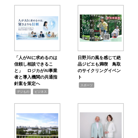
「人がAIに求めるのは
日野川の風を感じて絶
信頼し相談できるこ
品ジビエも満喫 鳥取
と」 ロジカがAI事業
のサイクリングイベン
者と導入機関の共通指
ト
針案を策定へ
,
スポーツ
,
,
デジもの
ビジネス