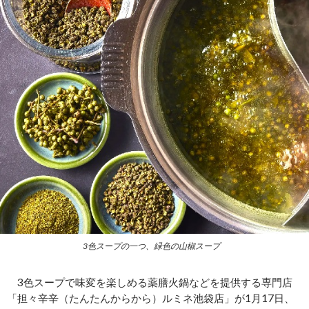
3色スープの一つ、緑色の山椒スープ
3色スープで味変を楽しめる薬膳火鍋などを提供する専門店
「担々辛辛（たんたんからから）ルミネ池袋店」が1月17日、