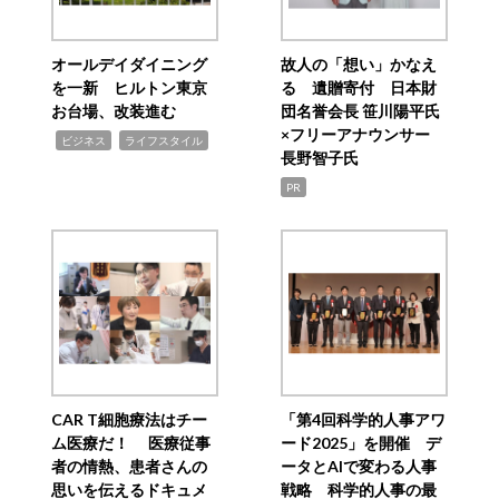
オールデイダイニング
故人の「想い」かなえ
を一新 ヒルトン東京
る 遺贈寄付 日本財
お台場、改装進む
団名誉会長 笹川陽平氏
×フリーアナウンサー
,
,
ビジネス
ライフスタイル
長野智子氏
PR
CAR T細胞療法はチー
「第4回科学的人事アワ
ム医療だ！ 医療従事
ード2025」を開催 デ
者の情熱、患者さんの
ータとAIで変わる人事
思いを伝えるドキュメ
戦略 科学的人事の最