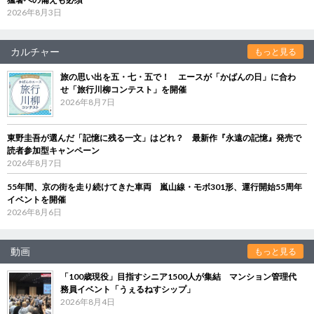
2026年8月3日
カルチャー
もっと見る
旅の思い出を五・七・五で！ エースが「かばんの日」に合わ
せ「旅行川柳コンテスト」を開催
2026年8月7日
東野圭吾が選んだ「記憶に残る一文」はどれ？ 最新作『永遠の記憶』発売で
読者参加型キャンペーン
2026年8月7日
55年間、京の街を走り続けてきた車両 嵐山線・モボ301形、運行開始55周年
イベントを開催
2026年8月6日
動画
もっと見る
「100歳現役」目指すシニア1500人が集結 マンション管理代
務員イベント「うぇるねすシップ」
2026年8月4日