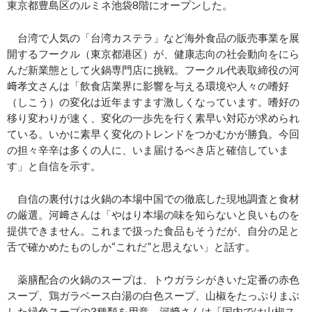
東京都豊島区のルミネ池袋8階にオープンした。
台湾で人気の「台湾カステラ」など海外食品の販売事業を展
開するフークル（東京都港区）が、健康志向の社会動向をにら
んだ新業態として火鍋専門店に挑戦。フークル代表取締役の河
﨑孝文さんは「飲食店業界に影響を与える環境や人々の嗜好
（しこう）の変化は近年ますます激しくなっています。嗜好の
移り変わりが速く、変化の一歩先を行く素早い対応が求められ
ている。いかに素早く変化のトレンドをつかむかが勝負。今回
の担々辛辛は多くの人に、いま届けるべき店と確信していま
す」と自信を示す。
自信の裏付けは火鍋の本場中国での徹底した現地調査と食材
の厳選。河﨑さんは「やはり本場の味を知らないと良いものを
提供できません。これまで扱った食品もそうだが、自分の足と
舌で確かめたものしか“これだ”と思えない」と話す。
薬膳配合の火鍋のスープは、トウガラシがきいた定番の赤色
スープ、鶏ガラベース白湯の白色スープ、山椒をたっぷりまぶ
した緑色スープの3種類を用意。河﨑さんは「国内では山椒ス