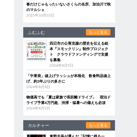
春だけじゃもったいないさくらの名所、加治川で秋
のマルシェ
2025年10月23日
ふむふむ
もっと見る
四日市の公害克服の歴史を伝える絵
本『スモックリン』制作プロジェク
ト クラウドファンディングで支援
を募集
2026年8月5日
「中東発」値上げラッシュが本格化 飲食料品値上
げ、約3年ぶりの多さに
2026年8月4日
物価高でも「夏は家族で長距離ドライブ」 宿泊ド
ライブ予算4万円超、渋滞・猛暑への備えも必須
2026年8月3日
カルチャー
もっと見る
東野圭吾が選んだ「記憶に残る一