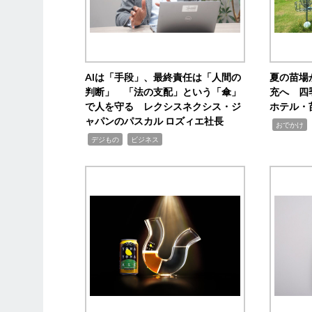
AIは「手段」、最終責任は「人間の
夏の苗場
判断」 「法の支配」という「傘」
充へ 四
で人を守る レクシスネクシス・ジ
ホテル・
ャパンのパスカル ロズィエ社長
,
,
おでかけ
,
,
デジもの
ビジネス