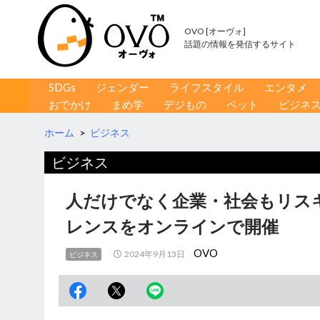
OVO [オーヴォ]
話題の情報を発信するサイト
コンテンツへ移動
検
SDGs
ジェンダー
ライフスタイル
エンタメ
索
おでかけ
まめ学
デジもの
ペット
ビジネ
ホーム
>
ビジネス
ビジネス
人だけでなく企業・社会もリス
レンスをオンラインで開催
OVO
2024年9月13日
ビジネス