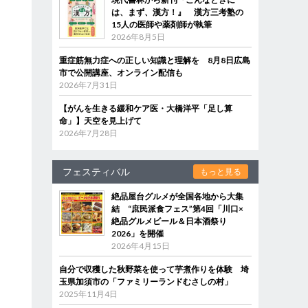
は、まず、漢方！』 漢方三考塾の
15人の医師や薬剤師が執筆
2026年8月5日
重症筋無力症への正しい知識と理解を 8月8日広島
市で公開講座、オンライン配信も
2026年7月31日
【がんを生きる緩和ケア医・大橋洋平「足し算
命」】天空を見上げて
2026年7月28日
フェスティバル
もっと見る
絶品屋台グルメが全国各地から大集
結 “庶民派食フェス”第4回「川口×
絶品グルメビール＆日本酒祭り
2026」を開催
2026年4月15日
自分で収穫した秋野菜を使って芋煮作りを体験 埼
玉県加須市の「ファミリーランドむさしの村」
2025年11月4日