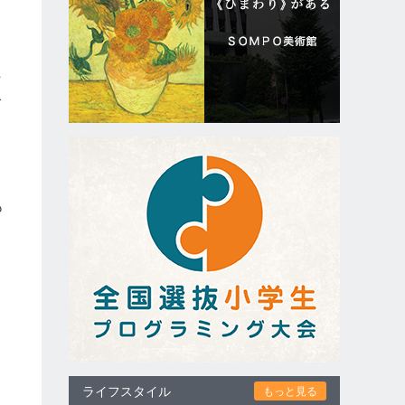
る
材
で
な
も
ライフスタイル
もっと見る