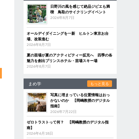
日野川の風を感じて絶品ジビエも満
喫 鳥取のサイクリングイベント
2026年8月7日
オールデイダイニングを一新 ヒルトン東京お台
場、改装進む
2026年8月7日
夏の苗場が夏のアクティビティー拡充へ 四季の各
魅力を創出プリンスホテル・苗場スキー場
2026年8月7日
まめ学
もっと見る
写真に埋まっている位置情報はおっ
かないのか 【岡嶋教授のデジタル
指南】
2026年7月22日
ゼロトラストって何？ 【岡嶋教授のデジタル指
南】
2026年6月18日