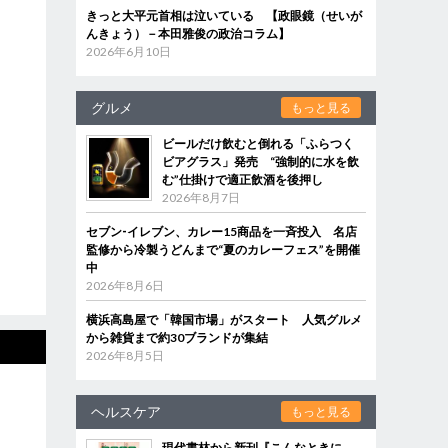
きっと大平元首相は泣いている 【政眼鏡（せいが
んきょう）－本田雅俊の政治コラム】
2026年6月10日
グルメ
もっと見る
ビールだけ飲むと倒れる「ふらつく
ビアグラス」発売 “強制的に水を飲
む”仕掛けで適正飲酒を後押し
2026年8月7日
セブン‐イレブン、カレー15商品を一斉投入 名店
監修から冷製うどんまで“夏のカレーフェス”を開催
中
2026年8月6日
横浜高島屋で「韓国市場」がスタート 人気グルメ
から雑貨まで約30ブランドが集結
2026年8月5日
ヘルスケア
もっと見る
現代書林から新刊『こんなときに