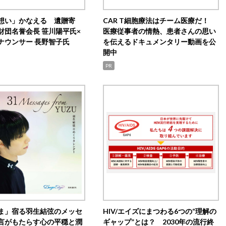
想い」かなえる 遺贈寄
CAR T細胞療法はチーム医療だ！
財団名誉会長 笹川陽平氏×
医療従事者の情熱、患者さんの思い
ナウンサー 長野智子氏
を伝えるドキュメンタリー動画を公
開中
PR
ま」宿る羽生結弦のメッセ
HIV/エイズにまつわる6つの“理解の
言がもたらす心の平穏と潤
ギャップ”とは？ 2030年の流行終