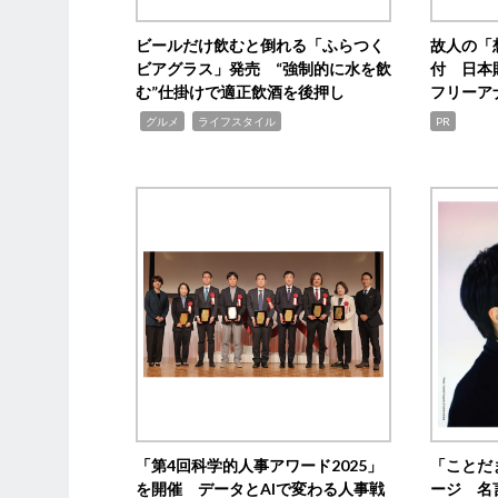
ビールだけ飲むと倒れる「ふらつく
故人の「
ビアグラス」発売 “強制的に水を飲
付 日本
む”仕掛けで適正飲酒を後押し
フリーア
,
,
グルメ
ライフスタイル
PR
「第4回科学的人事アワード2025」
「ことだ
を開催 データとAIで変わる人事戦
ージ 名