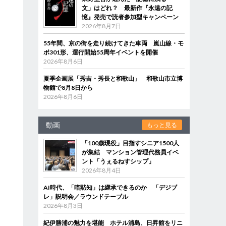
文」はどれ？ 最新作『永遠の記
憶』発売で読者参加型キャンペーン
2026年8月7日
55年間、京の街を走り続けてきた車両 嵐山線・モ
ボ301形、運行開始55周年イベントを開催
2026年8月6日
夏季企画展「秀吉・秀長と和歌山」 和歌山市立博
物館で8月8日から
2026年8月6日
動画
もっと見る
「100歳現役」目指すシニア1500人
が集結 マンション管理代務員イベ
ント「うぇるねすシップ」
2026年8月4日
AI時代、「暗黙知」は継承できるのか 「デジブ
レ」説明会／ラウンドテーブル
2026年8月3日
紀伊勝浦の魅力を堪能 ホテル浦島、日昇館をリニ