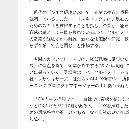
現代のビジネス環境において、企業の生存と成長に
強調している。また、「リスキリング」は、現在の
ためのスキルを獲得することを指し、企業が、急速
育成の鍵として注目を集めている。パーソルイノベ
の常識や経験則から離れ、新たな価値観や知識・技
らず企業、社会も同じ」と指摘する。
今回のカンファレンスでは、経営戦略に基づいたD
成」に焦点を当て、企業が直面する“2025年問題
とに探っていく。登壇者は、パーソルイノベーション株式会社
社エクサウィザーズ はたらくAI＆DX研究所 所
ーニング プロダクトマネージャーの上峠隆行氏ほ
「DX人材を採用できず、自社での育成を検討し
などDX人材育成に課題がある人、「DXを推進し
めの環境整備が不十分である」など自社のDX化に
し込む。