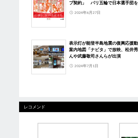
プ契約」 パリ五輪で日本選手団を
2024年6月27日
表示灯が能登半島地震の復興応援
案内地図「ナビタ」で放映、松井秀
んや武藤敬司さんらが出演
2024年7月1日
レコメンド