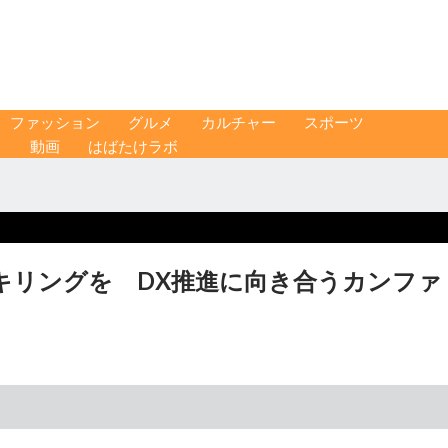
ファッション
グルメ
カルチャー
スポーツ
ス
動画
はばたけラボ
キリングを DX推進に向き合うカンファ