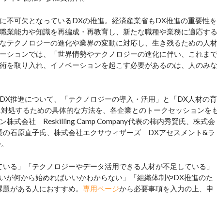
不可欠となっているDXの推進。経済産業省もDX推進の重要性を
職業能力や知識を再編成・再教育し、新たな職種や業務に適応す
なテクノロジーの進化や業界の変動に対応し、生き残るための人
ーションでは、「世界情勢やテクノロジーの進化に伴い、これま
術を取り入れ、イノベーションを起こす必要があるのは、人のみ
X推進について、「テクノロジーの導入・活用」と「DX人材の育
”に対処するための具体的な方法を、各企業とのトークセッションを
 Reskilling Camp Company代表の柿内秀賢氏、株式会
長の石原直子氏、株式会社エクサウィザーズ DXアセスメント&ラ
か。
ている」「テクノロジーやデータ活用できる人材が不足している」
たいが何から始めればいいかわからない」「組織体制やDX推進のた
課題がある人におすすめ。
専用ページ
から必要事項を入力の上、申