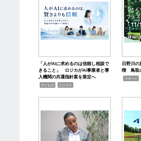
「人がAIに求めるのは信頼し相談で
日野川の
きること」 ロジカがAI事業者と導
喫 鳥取
入機関の共通指針案を策定へ
,
スポーツ
,
,
デジもの
ビジネス