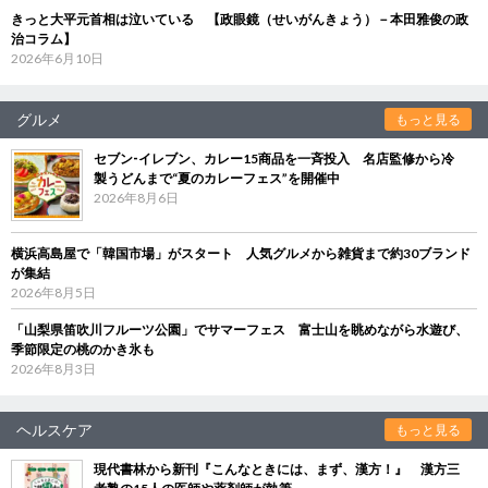
きっと大平元首相は泣いている 【政眼鏡（せいがんきょう）－本田雅俊の政
治コラム】
2026年6月10日
グルメ
もっと見る
セブン‐イレブン、カレー15商品を一斉投入 名店監修から冷
製うどんまで“夏のカレーフェス”を開催中
2026年8月6日
横浜高島屋で「韓国市場」がスタート 人気グルメから雑貨まで約30ブランド
が集結
2026年8月5日
「山梨県笛吹川フルーツ公園」でサマーフェス 富士山を眺めながら水遊び、
季節限定の桃のかき氷も
2026年8月3日
ヘルスケア
もっと見る
現代書林から新刊『こんなときには、まず、漢方！』 漢方三