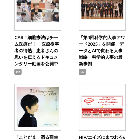
CAR T細胞療法はチー
「第4回科学的人事アワ
ム医療だ！ 医療従事
ード2025」を開催 デ
者の情熱、患者さんの
ータとAIで変わる人事
思いを伝えるドキュメ
戦略 科学的人事の最
ンタリー動画を公開中
新事例
PR
PR
「ことだま」宿る羽生
HIV/エイズにまつわる6