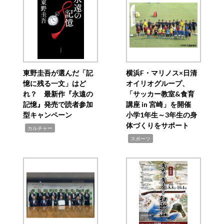
東野圭吾が選んだ「記
横浜F・マリノス×日清
憶に残る一文」はど
オイリオグループ、
れ？ 最新作『永遠の
「サッカー教室&食育
記憶』発売で読者参加
講座 in 宮崎」を開催
型キャンペーン
小学1年生～3年生の身
体づくりをサポート
,
カルチャー
,
スポーツ