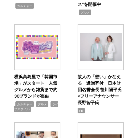
ス”を開催中
,
カルチャー
,
グルメ
横浜高島屋で「韓国市
故人の「想い」かなえ
場」がスタート 人気
る 遺贈寄付 日本財
グルメから雑貨まで約
団名誉会長 笹川陽平氏
30ブランドが集結
×フリーアナウンサー
長野智子氏
,
,
,
カルチャー
グルメ
ライ
フスタイル
PR