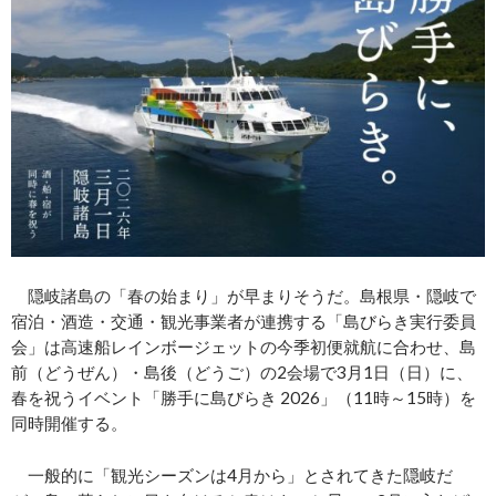
隠岐諸島の「春の始まり」が早まりそうだ。島根県・隠岐で
宿泊・酒造・交通・観光事業者が連携する「島びらき実行委員
会」は高速船レインボージェットの今季初便就航に合わせ、島
前（どうぜん）・島後（どうご）の2会場で3月1日（日）に、
春を祝うイベント「勝手に島びらき 2026」（11時～15時）を
同時開催する。
一般的に「観光シーズンは4月から」とされてきた隠岐だ