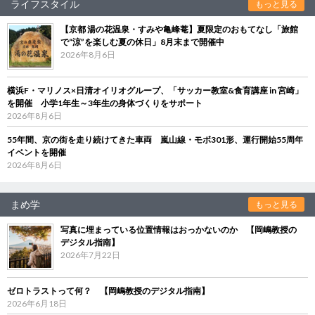
ライフスタイル
もっと見る
【京都 湯の花温泉・すみや亀峰菴】夏限定のおもてなし「旅館
で“涼”を楽しむ夏の休日」8月末まで開催中
2026年8月6日
横浜F・マリノス×日清オイリオグループ、「サッカー教室&食育講座 in 宮崎」
を開催 小学1年生～3年生の身体づくりをサポート
2026年8月6日
55年間、京の街を走り続けてきた車両 嵐山線・モボ301形、運行開始55周年
イベントを開催
2026年8月6日
まめ学
もっと見る
写真に埋まっている位置情報はおっかないのか 【岡嶋教授の
デジタル指南】
2026年7月22日
ゼロトラストって何？ 【岡嶋教授のデジタル指南】
2026年6月18日