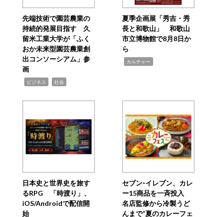
先端技術で園芸農業の
夏季企画展「秀吉・秀
持続的発展目指す 久
長と和歌山」 和歌山
留米工業大学が「ふく
市立博物館で8月8日か
おか未来型園芸農業創
ら
出コンソーシアム」参
,
カルチャー
画
,
,
ビジネス
社会
日本史と世界史を旅す
セブン‐イレブン、カレ
るRPG 「時渡り」、
ー15商品を一斉投入
iOS/Androidで配信開
名店監修から冷製うど
始
んまで“夏のカレーフェ