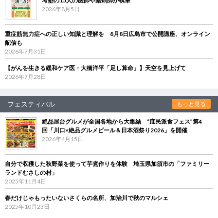
考塾の15人の医師や薬剤師が執筆
2026年8月5日
重症筋無力症への正しい知識と理解を 8月8日広島市で公開講座、オンライン
配信も
2026年7月31日
【がんを生きる緩和ケア医・大橋洋平「足し算命」】天空を見上げて
2026年7月28日
フェスティバル
もっと見る
絶品屋台グルメが全国各地から大集結 “庶民派食フェス”第4
回「川口×絶品グルメビール＆日本酒祭り2026」を開催
2026年4月15日
自分で収穫した秋野菜を使って芋煮作りを体験 埼玉県加須市の「ファミリー
ランドむさしの村」
2025年11月4日
春だけじゃもったいないさくらの名所、加治川で秋のマルシェ
2025年10月23日