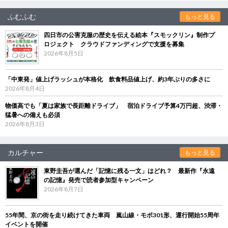
ふむふむ
もっと見る
四日市の公害克服の歴史を伝える絵本『スモックリン』制作プ
ロジェクト クラウドファンディングで支援を募集
2026年8月5日
「中東発」値上げラッシュが本格化 飲食料品値上げ、約3年ぶりの多さに
2026年8月4日
物価高でも「夏は家族で長距離ドライブ」 宿泊ドライブ予算4万円超、渋滞・
猛暑への備えも必須
2026年8月3日
カルチャー
もっと見る
東野圭吾が選んだ「記憶に残る一文」はどれ？ 最新作『永遠
の記憶』発売で読者参加型キャンペーン
2026年8月7日
55年間、京の街を走り続けてきた車両 嵐山線・モボ301形、運行開始55周年
イベントを開催