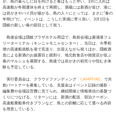
が、島の暮らしに目を向けると春はもっと早い。3月に入れば
高速船が冬期運休を終えて再開し、酒蔵には新酒が並び、港に
は岩がきやバイ貝が揚がる。島の人々にとっては、まさに“春の
年明け”だ。イベントは、こうした実感に寄り添い、3月1日を
隠岐の新しい春の節目として祝う。
島後会場は隠岐プラザホテル周辺で、島前会場は菱浦港フェ
リーターミナル（キンニャモニャセンター）。当日は、今季初
便の高速船就航を港で見送り、出迎えながら祝うほか、隠岐酒
造による新酒のお披露目と鏡割り、地元飲食店や雑貨店が並ぶ
春のマルシェを展開する。島後では岩がきの初売りや殻むき体
験も予定している。
実行委員会は、クラウドファンディング
「CAMPFIRE」
で共
創パートナーを募集している。支援金はイベント記録の撮影・
編集費や会場設営費に充てられ、継続開催と情報発信の基盤づ
くりにつなげる。リターンには、新酒の配送、宿泊クーポン、
高速船乗船券付きプランなど、島との距離に応じて選べる内容
を用意しているう。