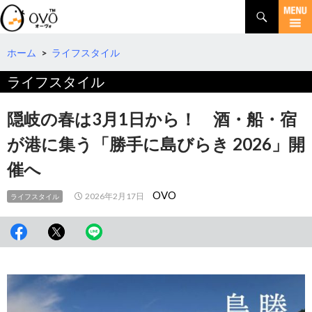
検
索
コ
ン
テ
ホーム
>
ライフスタイル
ン
ライフスタイル
ツ
へ
移
隠岐の春は3月1日から！ 酒・船・宿
動
が港に集う「勝手に島びらき 2026」開
催へ
OVO
2026年2月17日
ライフスタイル