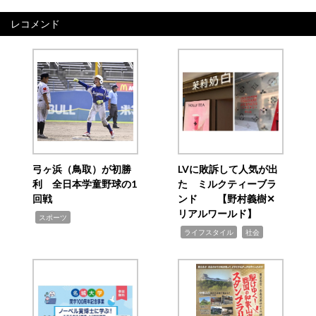
レコメンド
弓ヶ浜（鳥取）が初勝
LVに敗訴して人気が出
利 全日本学童野球の1
た ミルクティーブラ
回戦
ンド 【野村義樹✕
リアルワールド】
,
スポーツ
,
,
ライフスタイル
社会