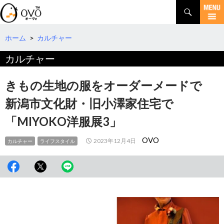
検
索
コ
ン
テ
ホーム
>
カルチャー
ン
カルチャー
ツ
へ
移
きもの生地の服をオーダーメードで
動
新潟市文化財・旧小澤家住宅で
「MIYOKO洋服展3」
OVO
2023年12月4日
カルチャー
ライフスタイル