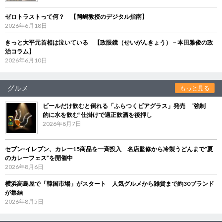
ゼロトラストって何？ 【岡嶋教授のデジタル指南】
2026年6月18日
きっと大平元首相は泣いている 【政眼鏡（せいがんきょう）－本田雅俊の政
治コラム】
2026年6月10日
グルメ
もっと見る
ビールだけ飲むと倒れる「ふらつくビアグラス」発売 “強制
的に水を飲む”仕掛けで適正飲酒を後押し
2026年8月7日
セブン‐イレブン、カレー15商品を一斉投入 名店監修から冷製うどんまで“夏
のカレーフェス”を開催中
2026年8月6日
横浜高島屋で「韓国市場」がスタート 人気グルメから雑貨まで約30ブランド
が集結
2026年8月5日