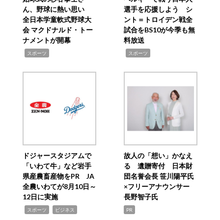
ん、野球に熱い思い
選手を応援しよう シ
全日本学童軟式野球大
ント＝トロイデン戦全
会 マクドナルド・トー
試合をBS10が今季も無
ナメントが開幕
料放送
,
,
スポーツ
スポーツ
ドジャースタジアムで
故人の「想い」かなえ
「いわて牛」など岩手
る 遺贈寄付 日本財
県産農畜産物をPR JA
団名誉会長 笹川陽平氏
全農いわてが8月10日～
×フリーアナウンサー
12日に実施
長野智子氏
,
,
スポーツ
ビジネス
PR