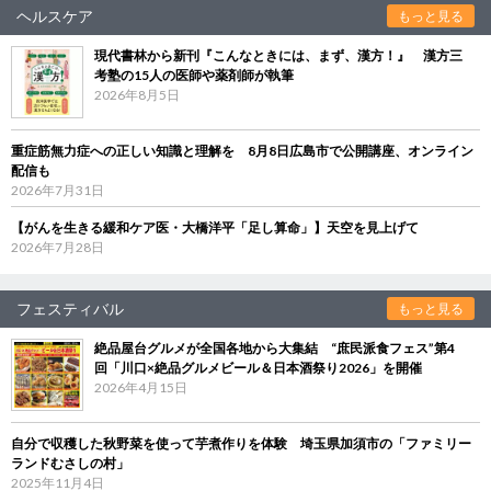
ヘルスケア
もっと見る
現代書林から新刊『こんなときには、まず、漢方！』 漢方三
考塾の15人の医師や薬剤師が執筆
2026年8月5日
重症筋無力症への正しい知識と理解を 8月8日広島市で公開講座、オンライン
配信も
2026年7月31日
【がんを生きる緩和ケア医・大橋洋平「足し算命」】天空を見上げて
2026年7月28日
フェスティバル
もっと見る
絶品屋台グルメが全国各地から大集結 “庶民派食フェス”第4
回「川口×絶品グルメビール＆日本酒祭り2026」を開催
2026年4月15日
自分で収穫した秋野菜を使って芋煮作りを体験 埼玉県加須市の「ファミリー
ランドむさしの村」
2025年11月4日