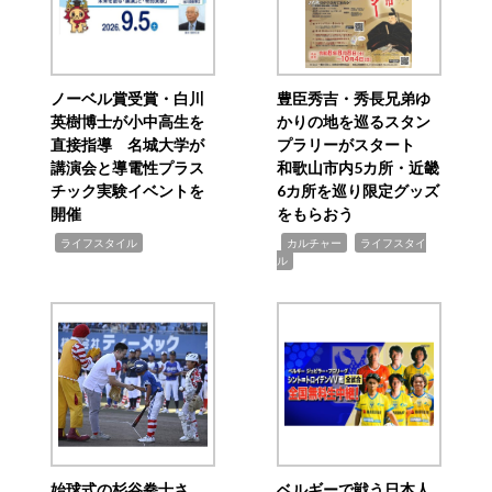
ノーベル賞受賞・白川
豊臣秀吉・秀長兄弟ゆ
英樹博士が小中高生を
かりの地を巡るスタン
直接指導 名城大学が
プラリーがスタート
講演会と導電性プラス
和歌山市内5カ所・近畿
チック実験イベントを
6カ所を巡り限定グッズ
開催
をもらおう
,
,
,
ライフスタイル
カルチャー
ライフスタイ
ル
始球式の杉谷拳士さ
ベルギーで戦う日本人