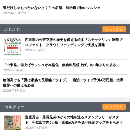
春だけじゃもったいないさくらの名所、加治川で秋のマルシェ
2025年10月23日
ふむふむ
もっと見る
四日市の公害克服の歴史を伝える絵本『スモックリン』制作プ
ロジェクト クラウドファンディングで支援を募集
2026年8月5日
「中東発」値上げラッシュが本格化 飲食料品値上げ、約3年ぶりの多さに
2026年8月4日
物価高でも「夏は家族で長距離ドライブ」 宿泊ドライブ予算4万円超、渋滞・
猛暑への備えも必須
2026年8月3日
カルチャー
もっと見る
豊臣秀吉・秀長兄弟ゆかりの地を巡るスタンプラリーがスター
ト 和歌山市内5カ所・近畿6カ所を巡り限定グッズをもらおう
2026年8月8日