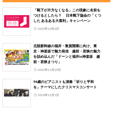
「靴下が片方なくなる」この現象に名前を
つけるとしたら？ 日本靴下協会の「くつ
した あるある大喜利」キャンペーン
2023年10月6日
北陸新幹線の福井・敦賀開業に向け、東
京・神楽坂で魅力発信 越前・若狭の魅力
を詰め込んだ「ドーンと福井in神楽坂 越
前・若狭まつり」
2023年11月29日
96歳のピアニストも演奏「祈りと平和
を」テーマにしたクリスマスコンサート
2023年12月5日