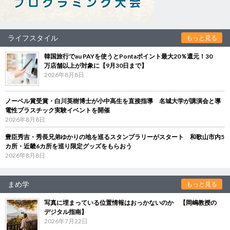
ライフスタイル
もっと見る
韓国旅行でau PAYを使うとPontaポイント最大20％還元！30
万店舗以上が対象に【9月30日まで】
2026年8月8日
ノーベル賞受賞・白川英樹博士が小中高生を直接指導 名城大学が講演会と導
電性プラスチック実験イベントを開催
2026年8月8日
豊臣秀吉・秀長兄弟ゆかりの地を巡るスタンプラリーがスタート 和歌山市内5
カ所・近畿6カ所を巡り限定グッズをもらおう
2026年8月8日
まめ学
もっと見る
写真に埋まっている位置情報はおっかないのか 【岡嶋教授の
デジタル指南】
2026年7月22日