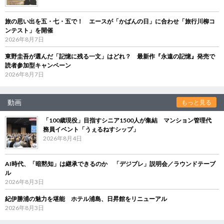
旅の思い出を五・七・五で！ エースが「かばんの日」に合わせ「旅行川柳コ
ンテスト」を開催
2026年8月7日
東野圭吾が選んだ「記憶に残る一文」はどれ？ 最新作『永遠の記憶』発売で
読者参加型キャンペーン
2026年8月7日
動画
もっと見る
「100歳現役」目指すシニア1500人が集結 マンション管理代
務員イベント「うぇるねすシップ」
2026年8月4日
AI時代、「暗黙知」は継承できるのか 「デジブレ」説明会／ラウンドテーブ
ル
2026年8月3日
紀伊勝浦の魅力を堪能 ホテル浦島、日昇館をリニューアル
2026年8月3日