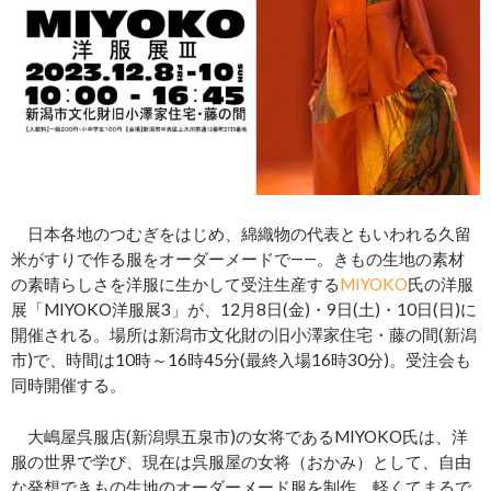
日本各地のつむぎをはじめ、綿織物の代表ともいわれる久留
米がすりで作る服をオーダーメードで――。きもの生地の素材
の素晴らしさを洋服に生かして受注生産する
MIYOKO
氏の洋服
展「MIYOKO洋服展3」が、12月8日(金)・9日(土)・10日(日)に
開催される。場所は新潟市文化財の旧小澤家住宅・藤の間(新潟
市)で、時間は10時～16時45分(最終入場16時30分)。受注会も
同時開催する。
大嶋屋呉服店(新潟県五泉市)の女将であるMIYOKO氏は、洋
服の世界で学び、現在は呉服屋の女将（おかみ）として、自由
な発想できもの生地のオーダーメード服を制作。軽くてまるで