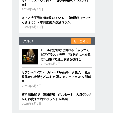
ゼロトラストって何？ 【岡嶋教授のデジタル指
南】
2026年6月18日
きっと大平元首相は泣いている 【政眼鏡（せいが
んきょう）－本田雅俊の政治コラム】
2026年6月10日
グルメ
もっと見る
ビールだけ飲むと倒れる「ふらつく
ビアグラス」発売 “強制的に水を飲
む”仕掛けで適正飲酒を後押し
2026年8月7日
セブン‐イレブン、カレー15商品を一斉投入 名店
監修から冷製うどんまで“夏のカレーフェス”を開催
中
2026年8月6日
横浜高島屋で「韓国市場」がスタート 人気グルメ
から雑貨まで約30ブランドが集結
2026年8月5日