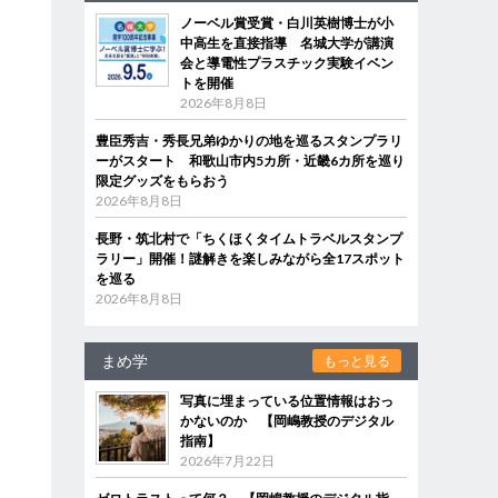
ノーベル賞受賞・白川英樹博士が小
中高生を直接指導 名城大学が講演
会と導電性プラスチック実験イベン
トを開催
2026年8月8日
豊臣秀吉・秀長兄弟ゆかりの地を巡るスタンプラリ
ーがスタート 和歌山市内5カ所・近畿6カ所を巡り
限定グッズをもらおう
2026年8月8日
長野・筑北村で「ちくほくタイムトラベルスタンプ
ラリー」開催！謎解きを楽しみながら全17スポット
を巡る
2026年8月8日
まめ学
もっと見る
写真に埋まっている位置情報はおっ
かないのか 【岡嶋教授のデジタル
指南】
2026年7月22日