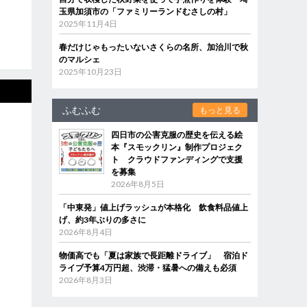
玉県加須市の「ファミリーランドむさしの村」
2025年11月4日
春だけじゃもったいないさくらの名所、加治川で秋
のマルシェ
2025年10月23日
ふむふむ
もっと見る
四日市の公害克服の歴史を伝える絵
本『スモックリン』制作プロジェク
ト クラウドファンディングで支援
を募集
2026年8月5日
「中東発」値上げラッシュが本格化 飲食料品値上
げ、約3年ぶりの多さに
2026年8月4日
物価高でも「夏は家族で長距離ドライブ」 宿泊ド
ライブ予算4万円超、渋滞・猛暑への備えも必須
2026年8月3日