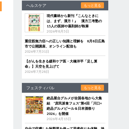
ヘルスケア
もっと見る
現代書林から新刊『こんなときに
は、まず、漢方！』 漢方三考塾の
15人の医師や薬剤師が執筆
2026年8月5日
重症筋無力症への正しい知識と理解を 8月8日広島
市で公開講座、オンライン配信も
2026年7月31日
【がんを生きる緩和ケア医・大橋洋平「足し算
命」】天空を見上げて
2026年7月28日
フェスティバル
もっと見る
絶品屋台グルメが全国各地から大集
結 “庶民派食フェス”第4回「川口×
絶品グルメビール＆日本酒祭り
2026」を開催
2026年4月15日
自分で収穫した秋野菜を使って芋煮作りを体験 埼