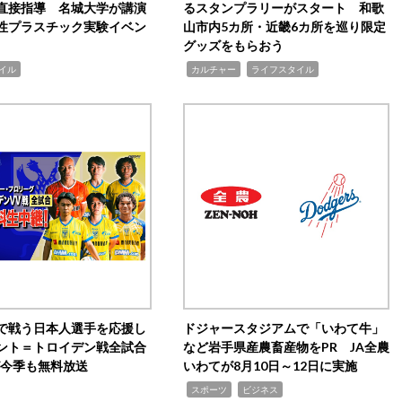
直接指導 名城大学が講演
るスタンプラリーがスタート 和歌
性プラスチック実験イベン
山市内5カ所・近畿6カ所を巡り限定
グッズをもらおう
,
,
イル
カルチャー
ライフスタイル
で戦う日本人選手を応援し
ドジャースタジアムで「いわて牛」
ント＝トロイデン戦全試合
など岩手県産農畜産物をPR JA全農
0が今季も無料放送
いわてが8月10日～12日に実施
,
,
スポーツ
ビジネス