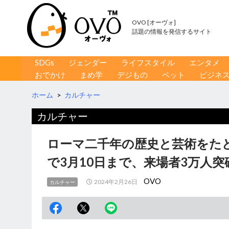
OVO [オーヴォ]
話題の情報を発信するサイト
コンテンツへ移動
検
SDGs
ジェンダー
ライフスタイル
エンタメ
索
おでかけ
まめ学
デジもの
ペット
ビジネ
ホーム
>
カルチャー
カルチャー
ローマ二千年の歴史と芸術をた
で3月10日まで、来場者3万人
OVO
2024年2月26日
カルチャー