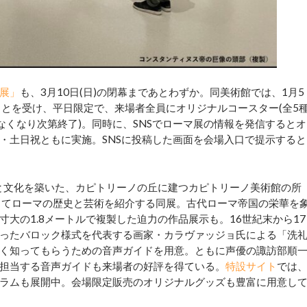
展」
も、3月10日(日)の閉幕まであとわずか。同美術館では、1月5
ことを受け、平日限定で、来場者全員にオリジナルコースター(全5
なくなり次第終了)。同時に、SNSでローマ展の情報を発信するとオ
・土日祝ともに実施。SNSに投稿した画面を会場入口で提示すると
と文化を築いた、カピトリーノの丘に建つカピトリーノ美術館の所
じてローマの歴史と芸術を紹介する同展。古代ローマ帝国の栄華を
大の1.8メートルで複製した迫力の作品展示も。16世紀末から17
ったバロック様式を代表する画家・カラヴァッジョ氏による「洗
く知ってもらうための音声ガイドを用意。ともに声優の諏訪部順
担当する音声ガイドも来場者の好評を得ている。
特設サイト
では
ラムも展開中。会場限定販売のオリジナルグッズも豊富に用意し