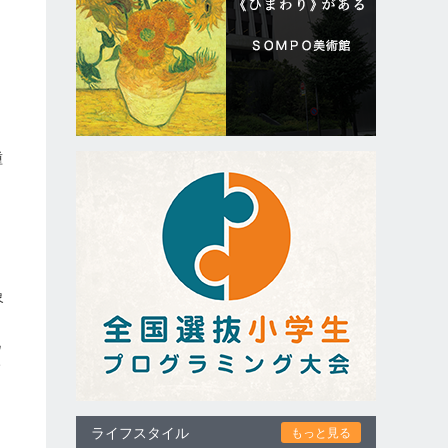
種
象
礼
一
、
て
ライフスタイル
もっと見る