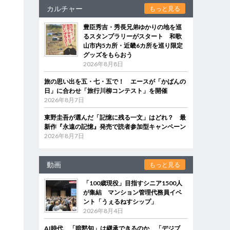
カルチャー
もっと見る
豊臣秀吉・秀長兄弟ゆかりの地を巡
るスタンプラリーがスタート 和歌
山市内5カ所・近畿6カ所を巡り限定
グッズをもらおう
2026年8月8日
旅の思い出を五・七・五で！ エースが「かばんの
日」に合わせ「旅行川柳コンテスト」を開催
2026年8月7日
東野圭吾が選んだ「記憶に残る一文」はどれ？ 最
新作『永遠の記憶』発売で読者参加型キャンペーン
2026年8月7日
動画
もっと見る
「100歳現役」目指すシニア1500人
が集結 マンション管理代務員イベ
ント「うぇるねすシップ」
2026年8月4日
AI時代、「暗黙知」は継承できるのか 「デジブ