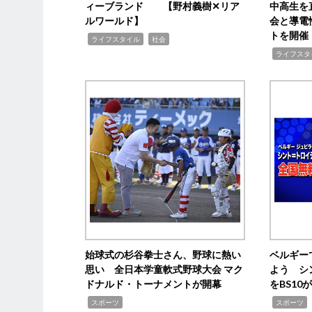
ィーブランド 【野村義樹✕リア
中高生を
ルワールド】
会と導電
トを開催
,
,
ライフスタイル
社会
,
ライフスタ
始球式の杉谷拳士さん、野球に熱い
ベルギー
思い 全日本学童軟式野球大会 マク
よう シ
ドナルド・トーナメントが開幕
をBS1
,
,
スポーツ
スポーツ