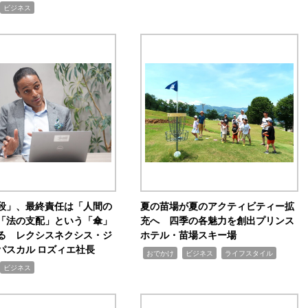
ビジネス
手段」、最終責任は「人間の
夏の苗場が夏のアクティビティー拡
「法の支配」という「傘」
充へ 四季の各魅力を創出プリンス
る レクシスネクシス・ジ
ホテル・苗場スキー場
パスカル ロズィエ社長
,
,
,
おでかけ
ビジネス
ライフスタイル
ビジネス