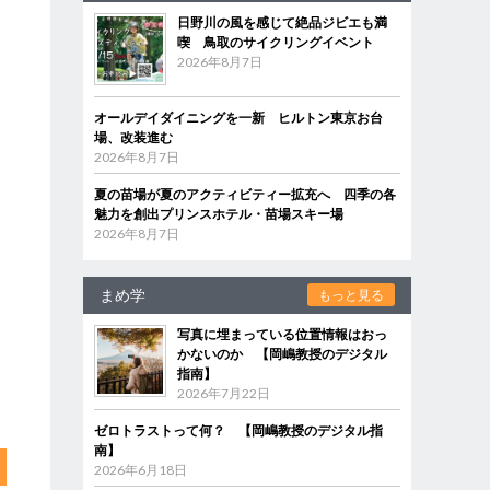
日野川の風を感じて絶品ジビエも満
喫 鳥取のサイクリングイベント
2026年8月7日
オールデイダイニングを一新 ヒルトン東京お台
場、改装進む
2026年8月7日
夏の苗場が夏のアクティビティー拡充へ 四季の各
魅力を創出プリンスホテル・苗場スキー場
2026年8月7日
まめ学
もっと見る
写真に埋まっている位置情報はおっ
かないのか 【岡嶋教授のデジタル
指南】
2026年7月22日
ゼロトラストって何？ 【岡嶋教授のデジタル指
南】
2026年6月18日