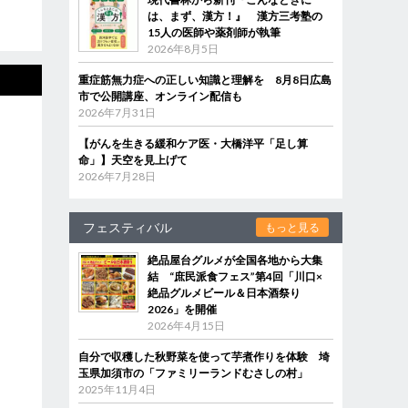
は、まず、漢方！』 漢方三考塾の
15人の医師や薬剤師が執筆
2026年8月5日
重症筋無力症への正しい知識と理解を 8月8日広島
市で公開講座、オンライン配信も
2026年7月31日
【がんを生きる緩和ケア医・大橋洋平「足し算
命」】天空を見上げて
2026年7月28日
フェスティバル
もっと見る
絶品屋台グルメが全国各地から大集
結 “庶民派食フェス”第4回「川口×
絶品グルメビール＆日本酒祭り
2026」を開催
2026年4月15日
自分で収穫した秋野菜を使って芋煮作りを体験 埼
玉県加須市の「ファミリーランドむさしの村」
2025年11月4日