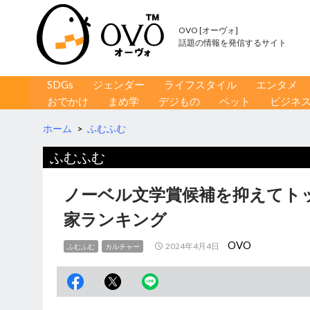
OVO [オーヴォ]
話題の情報を発信するサイト
コンテンツへ移動
検
SDGs
ジェンダー
ライフスタイル
エンタメ
索
おでかけ
まめ学
デジもの
ペット
ビジネ
ホーム
>
ふむふむ
ふむふむ
ノーベル文学賞候補を抑えてト
家ランキング
OVO
2024年4月4日
ふむふむ
カルチャー