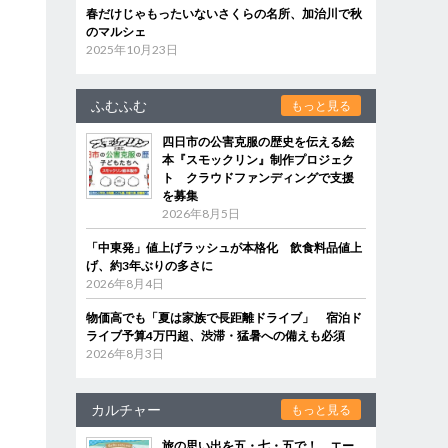
春だけじゃもったいないさくらの名所、加治川で秋
のマルシェ
2025年10月23日
ふむふむ
もっと見る
四日市の公害克服の歴史を伝える絵
本『スモックリン』制作プロジェク
ト クラウドファンディングで支援
を募集
2026年8月5日
「中東発」値上げラッシュが本格化 飲食料品値上
げ、約3年ぶりの多さに
2026年8月4日
物価高でも「夏は家族で長距離ドライブ」 宿泊ド
ライブ予算4万円超、渋滞・猛暑への備えも必須
2026年8月3日
カルチャー
もっと見る
旅の思い出を五・七・五で！ エー