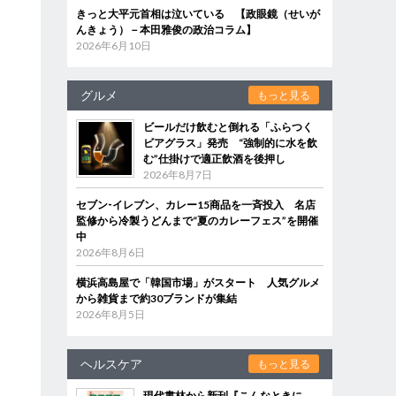
きっと大平元首相は泣いている 【政眼鏡（せいが
んきょう）－本田雅俊の政治コラム】
2026年6月10日
グルメ
もっと見る
ビールだけ飲むと倒れる「ふらつく
ビアグラス」発売 “強制的に水を飲
む”仕掛けで適正飲酒を後押し
2026年8月7日
セブン‐イレブン、カレー15商品を一斉投入 名店
監修から冷製うどんまで“夏のカレーフェス”を開催
中
2026年8月6日
横浜高島屋で「韓国市場」がスタート 人気グルメ
から雑貨まで約30ブランドが集結
2026年8月5日
ヘルスケア
もっと見る
現代書林から新刊『こんなときに