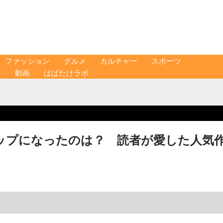
ファッション
グルメ
カルチャー
スポーツ
ス
動画
はばたけラボ
ップになったのは？ 読者が愛した人気