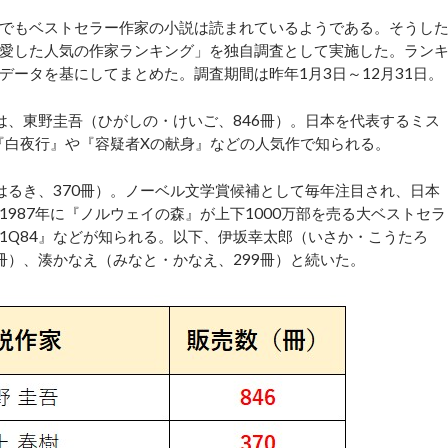
でもベストセラー作家の小説は読まれているようである。そうし
愛した人気の作家ランキング」を独自調査として実施した。ラン
ータを基にしてまとめた。調査期間は昨年1月3日～12月31日。
、東野圭吾（ひがしの・けいご、846冊）。日本を代表するミス
、『白夜行』や『容疑者Xの献身』などの人気作で知られる。
るき、370冊）。ノーベル文学賞候補として毎年注目され、日本
987年に『ノルウェイの森』が上下1000万部を売る大ベストセラ
1Q84』などが知られる。以下、伊坂幸太郎（いさか・こうたろ
4冊）、湊かなえ（みなと・かなえ、299冊）と続いた。