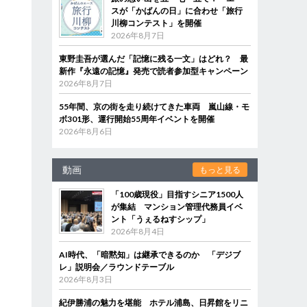
スが「かばんの日」に合わせ「旅行
川柳コンテスト」を開催
2026年8月7日
東野圭吾が選んだ「記憶に残る一文」はどれ？ 最
新作『永遠の記憶』発売で読者参加型キャンペーン
2026年8月7日
55年間、京の街を走り続けてきた車両 嵐山線・モ
ボ301形、運行開始55周年イベントを開催
2026年8月6日
動画
もっと見る
「100歳現役」目指すシニア1500人
が集結 マンション管理代務員イベ
ント「うぇるねすシップ」
2026年8月4日
AI時代、「暗黙知」は継承できるのか 「デジブ
レ」説明会／ラウンドテーブル
2026年8月3日
紀伊勝浦の魅力を堪能 ホテル浦島、日昇館をリニ