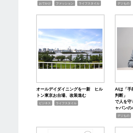
,
,
,
,
,
おでかけ
ファッション
ライフスタイル
デジもの
オールデイダイニングを一新 ヒル
AIは「
トン東京お台場、改装進む
判断」 
で人を守
,
,
ビジネス
ライフスタイル
ャパンの
,
,
デジもの