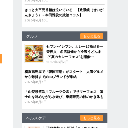
2026年6月18日
きっと大平元首相は泣いている 【政眼鏡（せいが
んきょう）－本田雅俊の政治コラム】
2026年6月10日
グルメ
もっと見る
セブン‐イレブン、カレー15商品を一
斉投入 名店監修から冷製うどんま
で“夏のカレーフェス”を開催中
2026年8月6日
横浜高島屋で「韓国市場」がスタート 人気グルメ
から雑貨まで約30ブランドが集結
2026年8月5日
「山梨県笛吹川フルーツ公園」でサマーフェス 富
士山を眺めながら水遊び、季節限定の桃のかき氷も
2026年8月3日
ヘルスケア
もっと見る