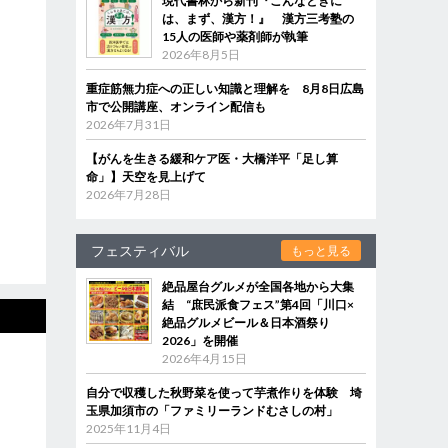
現代書林から新刊『こんなときに
は、まず、漢方！』 漢方三考塾の
15人の医師や薬剤師が執筆
2026年8月5日
重症筋無力症への正しい知識と理解を 8月8日広島
市で公開講座、オンライン配信も
2026年7月31日
【がんを生きる緩和ケア医・大橋洋平「足し算
命」】天空を見上げて
2026年7月28日
フェスティバル
もっと見る
絶品屋台グルメが全国各地から大集
結 “庶民派食フェス”第4回「川口×
絶品グルメビール＆日本酒祭り
2026」を開催
2026年4月15日
自分で収穫した秋野菜を使って芋煮作りを体験 埼
玉県加須市の「ファミリーランドむさしの村」
2025年11月4日