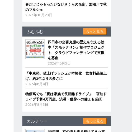
春だけじゃもったいないさくらの名所、加治川で秋
のマルシェ
2025年10月23日
ふむふむ
もっと見る
四日市の公害克服の歴史を伝える絵
本『スモックリン』制作プロジェク
ト クラウドファンディングで支援
を募集
2026年8月5日
「中東発」値上げラッシュが本格化 飲食料品値上
げ、約3年ぶりの多さに
2026年8月4日
物価高でも「夏は家族で長距離ドライブ」 宿泊ド
ライブ予算4万円超、渋滞・猛暑への備えも必須
2026年8月3日
カルチャー
もっと見る
55年間、京の街を走り続けてきた車