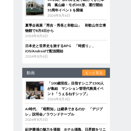
両 嵐山線・モボ301形、運行開始
55周年イベントを開催
2026年8月6日
夏季企画展「秀吉・秀長と和歌山」 和歌山市立博
物館で8月8日から
2026年8月6日
日本史と世界史を旅するRPG 「時渡り」、
iOS/Androidで配信開始
2026年8月6日
動画
もっと見る
「100歳現役」目指すシニア1500人
が集結 マンション管理代務員イベ
ント「うぇるねすシップ」
2026年8月4日
AI時代、「暗黙知」は継承できるのか 「デジブ
レ」説明会／ラウンドテーブル
2026年8月3日
紀伊勝浦の魅力を堪能 ホテル浦島、日昇館をリニ