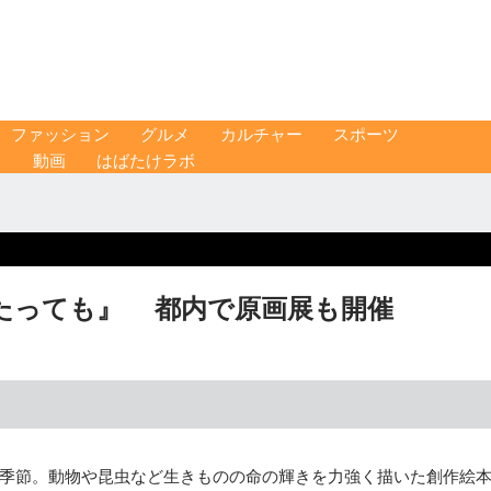
ファッション
グルメ
カルチャー
スポーツ
ス
動画
はばたけラボ
たっても』 都内で原画展も開催
季節。動物や昆虫など生きものの命の輝きを力強く描いた創作絵