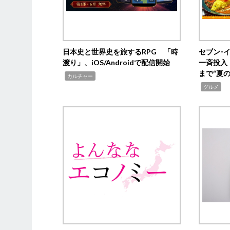
日本史と世界史を旅するRPG 「時
セブン‐
渡り」、iOS/Androidで配信開始
一斉投入
まで“夏
,
カルチャー
,
グルメ