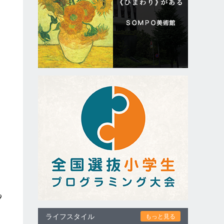
な
た
た
9
ライフスタイル
もっと見る