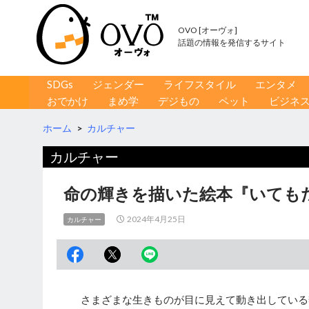
OVO [オーヴォ]
話題の情報を発信するサイト
コンテンツへ移動
検
SDGs
ジェンダー
ライフスタイル
エンタメ
索
おでかけ
まめ学
デジもの
ペット
ビジネ
ホーム
>
カルチャー
カルチャー
命の輝きを描いた絵本『いても
2024年4月25日
カルチャー
さまざまな生きものが目に見えて動き出している