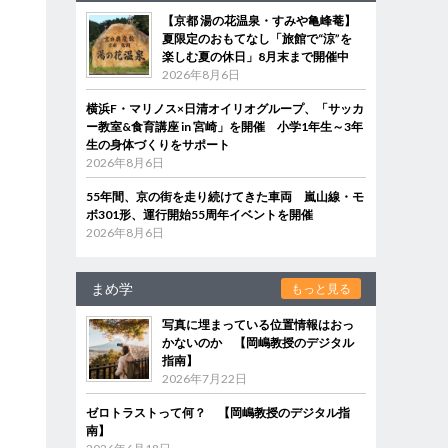
【京都 湯の花温泉・すみや亀峰菴】
夏限定のおもてなし「旅館で“涼”を
楽しむ夏の休日」8月末まで開催中
2026年8月6日
横浜F・マリノス×日清オイリオグループ、「サッカ
ー教室&食育講座 in 宮崎」を開催 小学1年生～3年
生の身体づくりをサポート
2026年8月6日
55年間、京の街を走り続けてきた車両 嵐山線・モ
ボ301形、運行開始55周年イベントを開催
2026年8月6日
まめ学
もっと見る
写真に埋まっている位置情報はおっ
かないのか 【岡嶋教授のデジタル
指南】
2026年7月22日
ゼロトラストって何？ 【岡嶋教授のデジタル指
南】