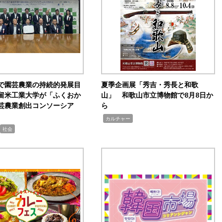
で園芸農業の持続的発展目
夏季企画展「秀吉・秀長と和歌
留米工業大学が「ふくおか
山」 和歌山市立博物館で8月8日か
芸農業創出コンソーシア
ら
,
カルチャー
社会