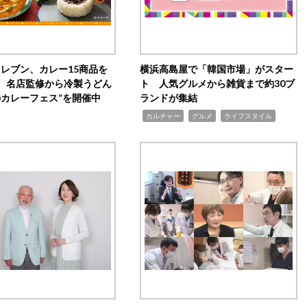
イレブン、カレー15商品を
横浜高島屋で「韓国市場」がスター
 名店監修から冷製うどん
ト 人気グルメから雑貨まで約30ブ
のカレーフェス”を開催中
ランドが集結
,
,
,
カルチャー
グルメ
ライフスタイル