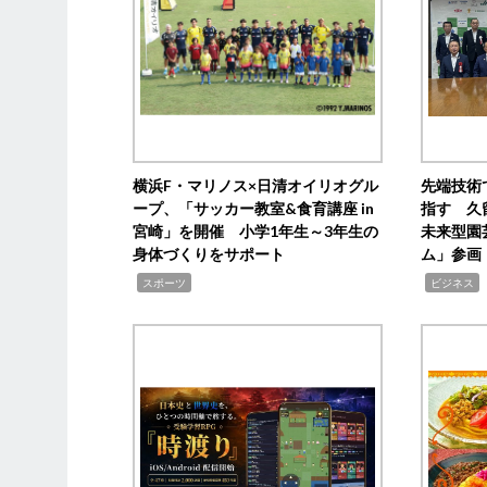
横浜F・マリノス×日清オイリオグル
先端技術
ープ、「サッカー教室&食育講座 in
指す 久
宮崎」を開催 小学1年生～3年生の
未来型園
身体づくりをサポート
ム」参画
,
,
,
スポーツ
ビジネス