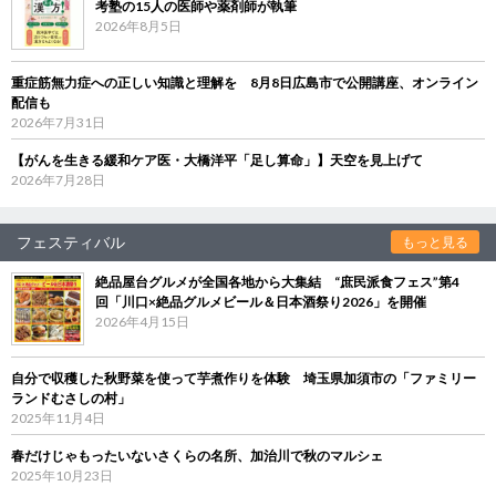
考塾の15人の医師や薬剤師が執筆
2026年8月5日
重症筋無力症への正しい知識と理解を 8月8日広島市で公開講座、オンライン
配信も
2026年7月31日
【がんを生きる緩和ケア医・大橋洋平「足し算命」】天空を見上げて
2026年7月28日
フェスティバル
もっと見る
絶品屋台グルメが全国各地から大集結 “庶民派食フェス”第4
回「川口×絶品グルメビール＆日本酒祭り2026」を開催
2026年4月15日
自分で収穫した秋野菜を使って芋煮作りを体験 埼玉県加須市の「ファミリー
ランドむさしの村」
2025年11月4日
春だけじゃもったいないさくらの名所、加治川で秋のマルシェ
2025年10月23日