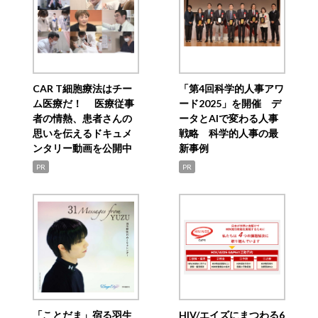
CAR T細胞療法はチー
「第4回科学的人事アワ
ム医療だ！ 医療従事
ード2025」を開催 デ
者の情熱、患者さんの
ータとAIで変わる人事
思いを伝えるドキュメ
戦略 科学的人事の最
ンタリー動画を公開中
新事例
PR
PR
「ことだま」宿る羽生
HIV/エイズにまつわる6