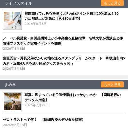
ライフスタイル
もっと見る
韓国旅行でau PAYを使うとPontaポイント最大20％還元！30
万店舗以上が対象に【9月30日まで】
2026年8月8日
ノーベル賞受賞・白川英樹博士が小中高生を直接指導 名城大学が講演会と導
電性プラスチック実験イベントを開催
2026年8月8日
豊臣秀吉・秀長兄弟ゆかりの地を巡るスタンプラリーがスタート 和歌山市内5
カ所・近畿6カ所を巡り限定グッズをもらおう
2026年8月8日
まめ学
もっと見る
写真に埋まっている位置情報はおっかないのか 【岡嶋教授の
デジタル指南】
2026年7月22日
ゼロトラストって何？ 【岡嶋教授のデジタル指南】
2026年6月18日