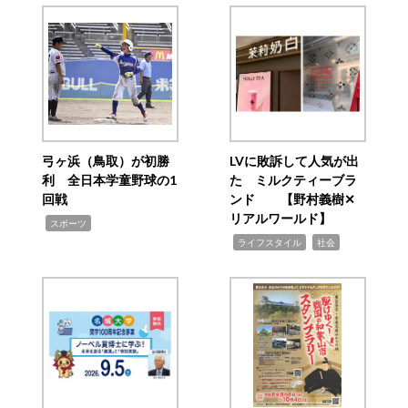
弓ヶ浜（鳥取）が初勝
LVに敗訴して人気が出
利 全日本学童野球の1
た ミルクティーブラ
回戦
ンド 【野村義樹✕
リアルワールド】
,
スポーツ
,
,
ライフスタイル
社会