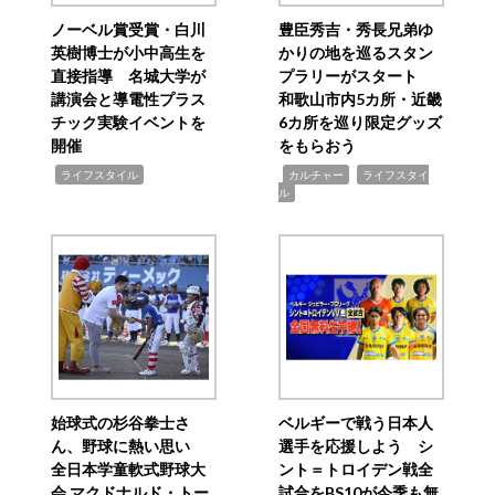
ノーベル賞受賞・白川
豊臣秀吉・秀長兄弟ゆ
英樹博士が小中高生を
かりの地を巡るスタン
直接指導 名城大学が
プラリーがスタート
講演会と導電性プラス
和歌山市内5カ所・近畿
チック実験イベントを
6カ所を巡り限定グッズ
開催
をもらおう
,
,
,
ライフスタイル
カルチャー
ライフスタイ
ル
始球式の杉谷拳士さ
ベルギーで戦う日本人
ん、野球に熱い思い
選手を応援しよう シ
全日本学童軟式野球大
ント＝トロイデン戦全
会 マクドナルド・トー
試合をBS10が今季も無