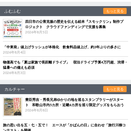
ふむふむ
もっと見る
四日市の公害克服の歴史を伝える絵本『スモックリン』制作プ
ロジェクト クラウドファンディングで支援を募集
2026年8月5日
「中東発」値上げラッシュが本格化 飲食料品値上げ、約3年ぶりの多さに
2026年8月4日
物価高でも「夏は家族で長距離ドライブ」 宿泊ドライブ予算4万円超、渋滞・
猛暑への備えも必須
2026年8月3日
カルチャー
もっと見る
豊臣秀吉・秀長兄弟ゆかりの地を巡るスタンプラリーがスター
ト 和歌山市内5カ所・近畿6カ所を巡り限定グッズをもらおう
2026年8月8日
旅の思い出を五・七・五で！ エースが「かばんの日」に合わせ「旅行川柳コ
ンテスト」を開催