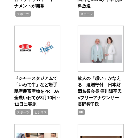
ナメントが開幕
料放送
,
,
スポーツ
スポーツ
ドジャースタジアムで
故人の「想い」かなえ
「いわて牛」など岩手
る 遺贈寄付 日本財
県産農畜産物をPR JA
団名誉会長 笹川陽平氏
全農いわてが8月10日～
×フリーアナウンサー
12日に実施
長野智子氏
,
,
スポーツ
ビジネス
PR