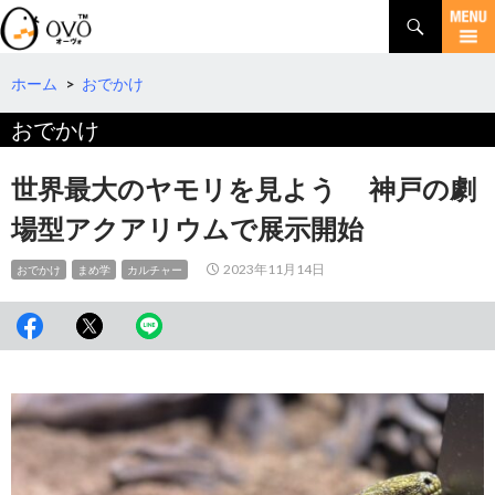
検
索
コ
ン
テ
ホーム
>
おでかけ
ン
おでかけ
ツ
へ
移
世界最大のヤモリを見よう 神戸の劇
動
場型アクアリウムで展示開始
2023年11月14日
おでかけ
まめ学
カルチャー