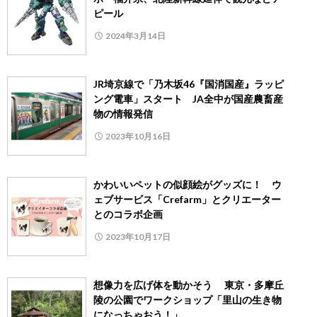
ピール
2024年3月14日
JR埼京線で「乃木坂46『国消国産』ラッピ
ング電車」スタート JA全中が国産農畜産
物の情報発信
2023年10月16日
かわいいペットの似顔絵がグッズに！ ウ
ェブサービス「Crefarm」とクリエーター
とのコラボ企画
2023年10月17日
想像力を広げ体を動かそう 東京・多摩丘
陵の公園でワークショップ「里山の生き物
になっちゃおう！」