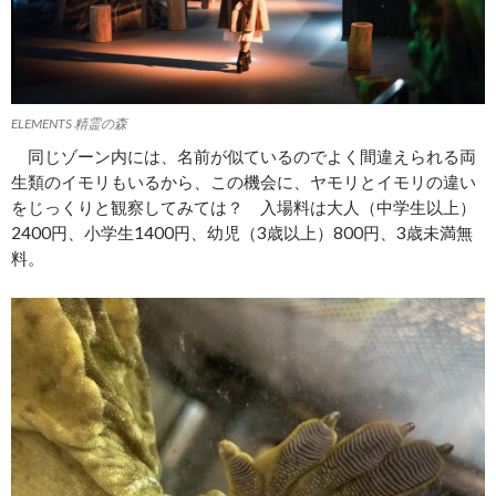
ELEMENTS 精霊の森
同じゾーン内には、名前が似ているのでよく間違えられる両
生類のイモリもいるから、この機会に、ヤモリとイモリの違い
をじっくりと観察してみては？ 入場料は大人（中学生以上）
2400円、小学生1400円、幼児（3歳以上）800円、3歳未満無
料。